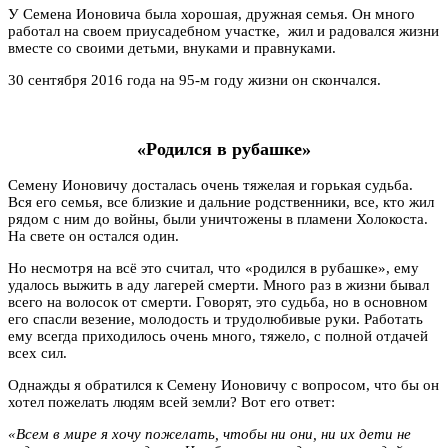
У Семена Ионовича была хорошая, дружная семья. Он много
работал на своем приусадебном участке, жил и радовался жизни
вместе со своими детьми, внуками и правнуками.
30 сентября 2016 года на 95-м году жизни он скончался.
«Родился в рубашке»
Семену Ионовичу досталась очень тяжелая и горькая судьба.
Вся его семья, все близкие и дальние родственники, все, кто жил
рядом с ним до войны, были уничтожены в пламени Холокоста.
На свете он остался один.
Но несмотря на всё это считал, что «родился в рубашке», ему
удалось выжить в аду лагерей смерти. Много раз в жизни бывал
всего на волосок от смерти. Говорят, это судьба, но в основном
его спасли везение, молодость и трудолюбивые руки. Работать
ему всегда приходилось очень много, тяжело, с полной отдачей
всех сил.
Однажды я обратился к Семену Ионовичу с вопросом, что бы он
хотел пожелать людям всей земли? Вот его ответ:
«Всем в мире я хочу пожелать, чтобы ни они, ни их дети не