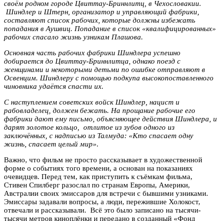
своём родном городе Цвиттау-Бриннлитц, в Чехословакии.
Шиндлер и Штерн, организатор и управляющий фабрики,
составляют список рабочих, которые должны избежать
попадания в Аушвиц. Попадание в список «квалифицированных»
рабочих спасало жизнь узникам Плашова.
Основная часть рабочих фабрики Шиндлера успешно
добирается до Цвиттау-Бриннлитца, однако поезд с
женщинами и некоторыми детьми по ошибке отправляют в
Освенцим. Шиндлеру с помощью подкупа высокопоставленного
чиновника удаётся спасти их.
С наступлением советских войск Шиндлер, нацист и
рабовладелец, должен бежать. На прощание рабочие его
фабрики дают ему письмо, объясняющее действия Шиндлера, и
дарят золотое кольцо, отлитое из зубов одного из
заключённых, с надписью из Талмуда: «Кто спасает одну
жизнь, спасает целый мир».
Важно, что фильм не просто рассказывает в художественной
форме о событиях того времени, а основан на показаниях
очевидцев. Перед тем, как приступить к съёмкам фильма,
Стивен Спилберг разослал по странам Европы, Америки,
Австралии своих эмиссаров для встречи с бывшими узниками.
Эмиссары задавали вопросы, а люди, пережившие Холокост,
отвечали и рассказывали. Всё это было записано на тысячи-
тысячи метров киноплёнки и передано в созданный «Фонд