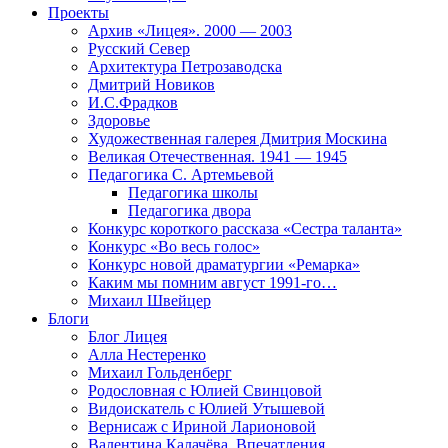
Проекты
Архив «Лицея». 2000 — 2003
Русский Север
Архитектура Петрозаводска
Дмитрий Новиков
И.С.Фрадков
Здоровье
Художественная галерея Дмитрия Москина
Великая Отечественная. 1941 — 1945
Педагогика С. Артемьевой
Педагогика школы
Педагогика двора
Конкурс короткого рассказа «Сестра таланта»
Конкурс «Во весь голос»
Конкурс новой драматургии «Ремарка»
Каким мы помним август 1991-го…
Михаил Швейцер
Блоги
Блог Лицея
Алла Нестеренко
Михаил Гольденберг
Родословная с Юлией Свинцовой
Видоискатель с Юлией Утышевой
Вернисаж с Ириной Ларионовой
Валентина Калачёва. Впечатления