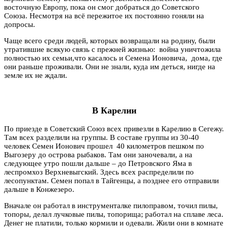
восточную Европу, пока он смог добраться до Советского
Союза. Несмотря на всё пережитое их постоянно гоняли на
допросы.
Чаще всего среди людей, которых возвращали на родину, были
утратившие всякую связь с прежней жизнью: война уничтожила
полностью их семьи,что касалось и Семена Ионовича, дома, где
они раньше проживали. Они не знали, куда им деться, нигде на
земле их не ждали.
В Карелии
По приезде в Советский Союз всех привезли в Карелию в Сегежу.
Там всех разделили на группы. В составе группы из 30-40
человек Семен Ионович прошел 40 километров пешком по
Выгозеру до острова рыбаков. Там они заночевали, а на
следующее утро пошли дальше – до Петровского Яма в
леспромхоз Верхневыгский. Здесь всех распределили по
лесопунктам. Семен попал в Тайгенцы, а позднее его отправили
дальше в Конжезеро.
Вначале он работал в инструменталке пилоправом, точил пилы,
топоры, делал лучковые пилы, топорища; работал на сплаве леса.
Денег не платили, только кормили и одевали. Жили они в комнате