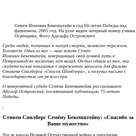
Семен Ионович Бекенштейн в год 60-летия Победы над
фашизмом, 2005 год. На руке виден лагерный номер узника
Освенцима. Фото Адольфа Островского
Среди людей, попавших в лагеря смерти, немногие пережили
Холокост. Один из них — наш земляк Семён
Ионович Бекенштейн, завершивший свой земной путь в
Петрозаводске несколько лет назад. Он был одним из тех, чьи
свидетельские показания о пережитом записали для фильма
Стивена Спилберга «Список Шиндлера», и получил письмо с
благодарностью от режиссера.
О невероятной судьбе Семёна Бекенштейна рассказывает
Адольф Островский,
посвятивший публикацию
75-летию
Победы
.
.
Стивен Спилберг Семёну Бекенштейну: «Спасибо за
Ваше мужество»
После начала Великой Отечественной войны и оккупации