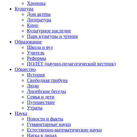
Хроника
Культура
Дом актёра
Литература
Кино
Культурное наследие
Парк культуры и чтения
Образование
Школа и вуз
Учитель
Реформы
ПОЛЁТ (научно-педагогический вестник)
Общество
История
Свободная трибуна
Люди
Лицейские беседы
Семья и дети
Путешествие
Утраты
Наука
Новости и факты
Гуманитарные науки
Естественно-математические науки
Наука в лицах