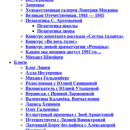
Здоровье
Художественная галерея Дмитрия Москина
Великая Отечественная. 1941 — 1945
Педагогика С. Артемьевой
Педагогика школы
Педагогика двора
Конкурс короткого рассказа «Сестра таланта»
Конкурс «Во весь голос»
Конкурс новой драматургии «Ремарка»
Каким мы помним август 1991-го…
Михаил Швейцер
Блоги
Блог Лицея
Алла Нестеренко
Михаил Гольденберг
Родословная с Юлией Свинцовой
Видоискатель с Юлией Утышевой
Вернисаж с Ириной Ларионовой
Валентина Калачёва. Впечатления
Лариса Хенинен
Олег Гальченко
Культурный променад с Зоей Арнаутовой
Путешествуем с Лидией Винокуровой
Лазурный Берег без пафоса с Александрой