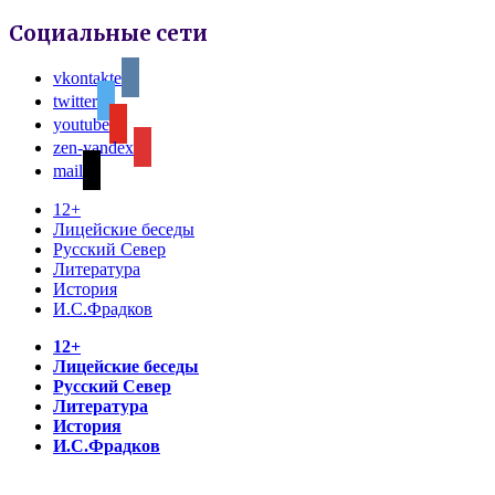
Социальные сети
vkontakte
twitter
youtube
zen-yandex
mail
12+
Лицейские беседы
Русский Север
Литература
История
И.С.Фрадков
12+
Лицейские беседы
Русский Север
Литература
История
И.С.Фрадков