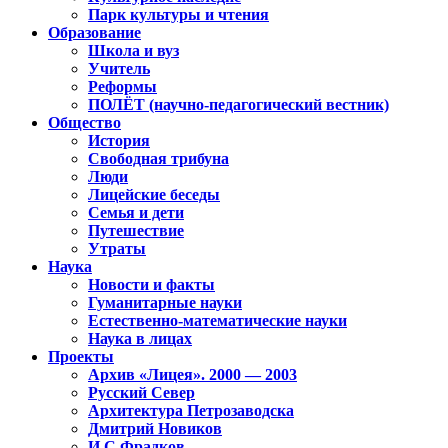
Парк культуры и чтения
Образование
Школа и вуз
Учитель
Реформы
ПОЛЁТ (научно-педагогический вестник)
Общество
История
Свободная трибуна
Люди
Лицейские беседы
Семья и дети
Путешествие
Утраты
Наука
Новости и факты
Гуманитарные науки
Естественно-математические науки
Наука в лицах
Проекты
Архив «Лицея». 2000 — 2003
Русский Север
Архитектура Петрозаводска
Дмитрий Новиков
И.С.Фрадков