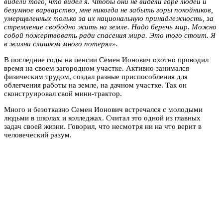
видели того, что видел я. Чтобы они не видели горе людей и
безумное варварство, мне никогда не забыть горы покойников,
умерщвленных только за их национальную принадлежность, за
стремление свободно жить на земле. Надо беречь мир. Можно
собой пожертвовать ради спасения мира. Это того стоит. Я
в жизни слишком много потерял».
В последние годы на пенсии Семен Ионович охотно проводил
время на своем загородном участке. Активно занимался
физическим трудом, создал разные приспособления для
облегчения работы на земле, на дачном участке. Так он
сконструировал свой мини-трактор.
Много и безотказно Семен Ионович встречался с молодыми
людьми в школах и колледжах. Считал это одной из главных
задач своей жизни. Говорил, что несмотря ни на что верит в
человеческий разум.