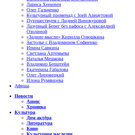
Лариса Хенинен
Олег Гальченко
Культурный променад с Зоей Арнаутовой
Путешествуем с Лидией Винокуровой
Лазурный Берег без пафоса с Александрой
Озолиной
«Задние мысли» Кирилла Олюшкина
Застолье с Владимиром Софиенко
Ирина Савкина
Светлана Артемьева
Наталья Мешкова
Владимир Берштейн
Екатерина Габалова
Олег Липовецкий
Илона Румянцева
Афиша
Новости
Анонс
Хроника
Культура
Дом актёра
Литература
Кино
Культурное наследие