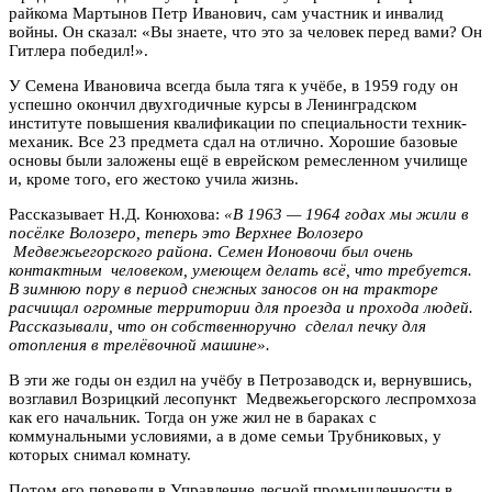
райкома Мартынов Петр Иванович, сам участник и инвалид
войны. Он сказал: «Вы знаете, что это за человек перед вами? Он
Гитлера победил!».
У Семена Ивановича всегда была тяга к учёбе, в 1959 году он
успешно окончил двухгодичные курсы в Ленинградском
институте повышения квалификации по специальности техник-
механик. Все 23 предмета сдал на отлично. Хорошие базовые
основы были заложены ещё в еврейском ремесленном училище
и, кроме того, его жестоко учила жизнь.
Рассказывает Н.Д. Конюхова:
«В 1963 — 1964 годах мы жили в
посёлке Волозеро, теперь это Верхнее Волозеро
Медвежьегорского района. Семен Ионовочи был очень
контактным человеком, умеющем делать всё, что требуется.
В зимнюю пору в период снежных заносов он на тракторе
расчищал огромные территории для проезда и прохода людей.
Рассказывали, что он собственноручно сделал печку для
отопления в трелёвочной машине».
В эти же годы он ездил на учёбу в Петрозаводск и, вернувшись,
возглавил Возрицкий лесопункт Медвежьегорского леспромхоза
как его начальник. Тогда он уже жил не в бараках с
коммунальными условиями, а в доме семьи Трубниковых, у
которых снимал комнату.
Потом его перевели в Управление лесной промышленности в