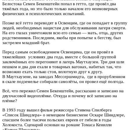
Белостока Семен Бекенштейн попал в гетто, где провёл два
тяжёлых года, но это было только началом его неимоверных
физических и психологических испытаний.
Позже всё гетто переводят в Освенцим, где он попадает в группу
людей, необходимых нацистам для обслуживания лагеря смерти.
На его глазах уничтожили всю его семью — мать, отца, других
родственников. Последним, якобы при попытке к бегству, был
застрелен младший брат.
Перед самым освобождением Освенцима, где он провёл в
тяжелейших условиях два года, вместе с большой группой
заключённых его перегоняют в лагерь Маутхаузен. Три дня шли
пешком и два дня ехали в товарных вагонах, набитых так, что
возможно ехать только стоя, вплотную друг к другу.
В Маутхаузене, на заводах Мессершмидта, где в прорубленном
в скале подземелье собирали самолёты, он провел ещё полгода.
Всё, что пережил Семен Бекенштейн, рассказано и записано на
двухчасовой видеоплёнке. Откуда и почему всё записано на
плёнке?
В 1993 году вышел фильм режиссера Стивена Спилберга
«Список Шиндлера» о немецком бизнесмене Оскаре Шиндлере,
спасшем более тысячи польских евреев от гибели в годы
Холокоста. Сценарий основан на романе Томаса Кенилли
«Ковчег Шиндлера».