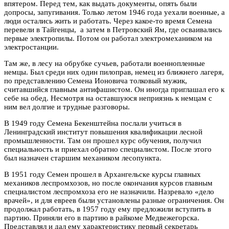
впятером. Перед тем, как выдать документы, опять были
допросы, запугивания. Только летом 1946 года уехали военные, а
люди остались жить и работать. Через какое-то время Семена
перевели в Тайгенцы, а затем в Петровский Ям, где осваивались
первые электропилы. Потом он работал электромехаником на
электростанции.
Там же, в лесу на обрубке сучьев, работали военнопленные
немцы. Был среди них один пилоправ, немец из ближнего лагеря,
по представлению Семена Ионовича толковый мужик,
считавшийся главным антифашистом. Он иногда приглашал его к
себе на обед. Несмотря на оставшуюся неприязнь к немцам с
ним вел долгие и трудные разговоры.
В 1949 году Семена Бекенштейна послали учиться в
Ленинградский институт повышения квалификации лесной
промышленности. Там он прошел курс обучения, получил
специальность и приехал обратно специалистом. После этого
был назначен старшим механиком лесопункта.
В 1951 году Семен прошел в Архангельске курсы главных
механиков леспромхозов, но после окончания курсов главным
специалистом леспромхоза его не назначили. Назревало «дело
врачей», и для евреев были установлены разные ограничения. Он
продолжал работать, в 1957 году ему предложили вступить в
партию. Приняли его в партию в райкоме Медвежегорска.
Представлял и дал ему характеристику первый секретарь