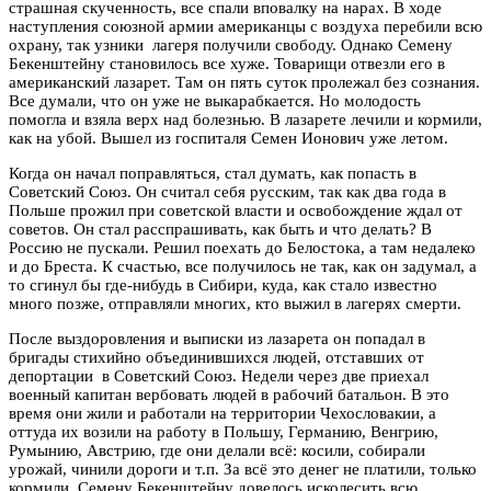
страшная скученность, все спали вповалку на нарах. В ходе
наступления союзной армии американцы с воздуха перебили всю
охрану, так узники лагеря получили свободу. Однако Семену
Бекенштейну становилось все хуже. Товарищи отвезли его в
американский лазарет. Там он пять суток пролежал без сознания.
Все думали, что он уже не выкарабкается. Но молодость
помогла и взяла верх над болезнью. В лазарете лечили и кормили,
как на убой. Вышел из госпиталя Семен Ионович уже летом.
Когда он начал поправляться, стал думать, как попасть в
Советский Союз. Он считал себя русским, так как два года в
Польше прожил при советской власти и освобождение ждал от
советов. Он стал расспрашивать, как быть и что делать? В
Россию не пускали. Решил поехать до Белостока, а там недалеко
и до Бреста. К счастью, все получилось не так, как он задумал, а
то сгинул бы где-нибудь в Сибири, куда, как стало известно
много позже, отправляли многих, кто выжил в лагерях смерти.
После выздоровления и выписки из лазарета он попадал в
бригады стихийно объединившихся людей, отставших от
депортации в Советский Союз. Недели через две приехал
военный капитан вербовать людей в рабочий батальон. В это
время они жили и работали на территории Чехословакии, а
оттуда их возили на работу в Польшу, Германию, Венгрию,
Румынию, Австрию, где они делали всё: косили, собирали
урожай, чинили дороги и т.п. За всё это денег не платили, только
кормили. Семену Бекенштейну довелось исколесить всю