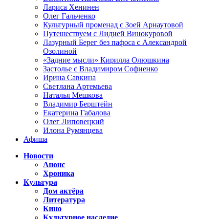
Лариса Хенинен
Олег Гальченко
Культурный променад с Зоей Арнаутовой
Путешествуем с Лидией Винокуровой
Лазурный Берег без пафоса с Александрой
Озолиной
«Задние мысли» Кирилла Олюшкина
Застолье с Владимиром Софиенко
Ирина Савкина
Светлана Артемьева
Наталья Мешкова
Владимир Берштейн
Екатерина Габалова
Олег Липовецкий
Илона Румянцева
Афиша
Новости
Анонс
Хроника
Культура
Дом актёра
Литература
Кино
Культурное наследие