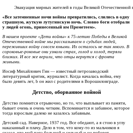
Эвакуация мирных жителей в годы Великой Отечественной 
«Все затемненные ночи войны превратились, слились в одну
страшную, жуткую лутугинскую ночь. Словно боги отобрали
у людей огонь, принесенный им Прометеем».
В нашем проекте «Дети войны» к 75-летию Победы в Великой
Отечественной войне мы рассказываем о судьбах людей,
переживших войну совсем юными. Их осталось не так много. В
сороковые-роковые они узнали страх, голод и холод, теряли
близких. И все же верили, что отцы вернутся с фронта
живыми.
Иосиф Михайлович Гин — известный петрозаводский
литературный критик, журналист. Когда началась война, ему
было девять лет, b он жил с родителями в Ворошиловграде.
Детство, оборванное войной
Детство помнится отрывочно, но то, что выплывает из памяти,
бывает очень и очень четким. Вспоминается и забавное, которое
тогда взрослым далеко не казалось забавным.
Детский сад. Наверное, 1937 год. Все обедают, а я стою в углу
наказанный и плачу. Дело в том, что кому-то из мальчиков я
сказал, что мой папа большой и сильный и он поборет