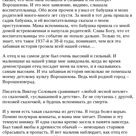
Ворошилова. И это мое заявление, видимо, слышала
воспитательница. Обо всем прочем я узнал от бабушки и моих
родителей много-много лет спустя. За мной в тот день пришла в
садик бабушка, и ей воспитательница сказала о моем
преступлении. Мама вспоминала, что бабушка пришла со мной
домой встревоженная и напугала родителей. Слава Богу, что от
воспитательницы это событие не попало дальше. Только те, кто
знает, что такое 1937-й и 38-й годы, понимают, чем вся эта
забавная история грозила всей нашей семье…
А отец и на самом деле был очень высокий и сильный. И
мальчишки на нашей улице мне завидовали, когда во время
демонстрации отец посадит меня на плечо, и я оказываюсь
самым высоким. И эта забавная история нисколько не помешала
моему детскому культу Ворошилова. Ведь мой родной город –
Ворошиловград.
Писатель Виктор Соловьев сравнивает «любой лесной ночлег»
со сказочкой, «услышанной в детстве». Ее не спутаешь с другой,
похожей сказочкой, и будешь вспоминать до смерти.
И у меня есть такая сказочка из детства. Я тогда болел корью.
Помню полумрак комнаты, и мама мне читает. Помню и эту
темную книжку. И одна сказка крепко засела в памяти навсегда.
Был такой якобы в древности обычай — немощных стариков
сбрасывать в пропасть. И вот мальчик наблюдает, как отец его