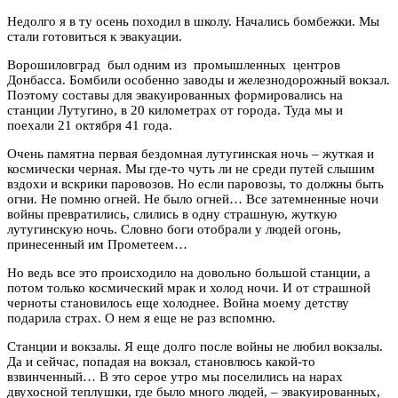
Недолго я в ту осень походил в школу. Начались бомбежки. Мы
стали готовиться к эвакуации.
Ворошиловград был одним из промышленных центров
Донбасса. Бомбили особенно заводы и железнодорожный вокзал.
Поэтому составы для эвакуированных формировались на
станции Лутугино, в 20 километрах от города. Туда мы и
поехали 21 октября 41 года.
Очень памятна первая бездомная лутугинская ночь – жуткая и
космически черная. Мы где-то чуть ли не среди путей слышим
вздохи и вскрики паровозов. Но если паровозы, то должны быть
огни. Не помню огней. Не было огней… Все затемненные ночи
войны превратились, слились в одну страшную, жуткую
лутугинскую ночь. Словно боги отобрали у людей огонь,
принесенный им Прометеем…
Но ведь все это происходило на довольно большой станции, а
потом только космический мрак и холод ночи. И от страшной
черноты становилось еще холоднее. Война моему детству
подарила страх. О нем я еще не раз вспомню.
Станции и вокзалы. Я еще долго после войны не любил вокзалы.
Да и сейчас, попадая на вокзал, становлюсь какой-то
взвинченный… В это серое утро мы поселились на нарах
двухосной теплушки, где было много людей, – эвакуированных,