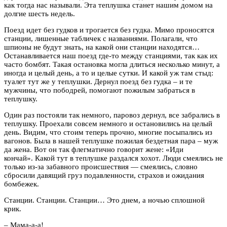
как тогда нас называли. Эта теплушка станет нашим домом на
долгие шесть недель.
Поезд идет без гудков и трогается без гудка. Мимо проносятся
станции, лишенные табличек с названиями. Полагали, что
шпионы не будут знать, на какой они станции находятся…
Останавливается наш поезд где-то между станциями, так как их
часто бомбят. Такая остановка могла длиться несколько минут, а
иногда и целый день, а то и целые сутки. И какой уж там стыд:
туалет тут же у теплушки. Дернул поезд без гудка – и те
мужчины, что пободрей, помогают пожилым забраться в
теплушку.
Один раз постояли так немного, паровоз дернул, все забрались в
теплушку. Проехали совсем немного и остановились на целый
день. Видим, что стоим теперь прочно, многие посыпались из
вагонов. Была в нашей теплушке пожилая бездетная пара – муж
да жена. Вот он так флегматично говорит жене: «Иди
кончай».
Какой тут в теплушке раздался хохот. Люди смеялись не
только из-за забавного происшествия — смеялись, словно
сбросили давящий груз подавленности, страхов и ожидания
бомбежек.
Станции. Станции. Станции… Это д
нем, а ночью сплошной
крик.
– Мама-а-а!