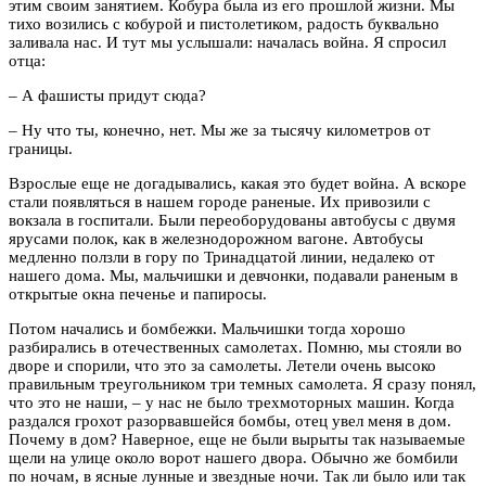
этим своим занятием. Кобура была из его прошлой жизни. Мы
тихо возились с кобурой и пистолетиком, радость буквально
заливала нас. И тут мы услышали: началась война. Я спросил
отца:
– А фашисты придут сюда?
– Ну что ты, конечно, нет. Мы же за тысячу километров от
границы.
Взрослые еще не догадывались, какая это будет война. А вскоре
стали появляться в нашем городе раненые. Их привозили с
вокзала в госпитали. Были переоборудованы автобусы с двумя
ярусами полок, как в железнодорожном вагоне. Автобусы
медленно ползли в гору по Тринадцатой линии, недалеко от
нашего дома. Мы, мальчишки и девчонки, подавали раненым в
открытые окна печенье и папиросы.
Потом начались и бомбежки. Мальчишки тогда хорошо
разбирались в отечественных самолетах. Помню, мы стояли во
дворе и спорили, что это за самолеты. Летели очень высоко
правильным треугольником три темных самолета. Я сразу понял,
что это не наши, – у нас не было трехмоторных машин. Когда
раздался грохот разорвавшейся бомбы, отец увел меня в дом.
Почему в дом? Наверное, еще не были вырыты так называемые
щели на улице около ворот нашего двора. Обычно же бомбили
по ночам, в ясные лунные и звездные ночи. Так ли было или так