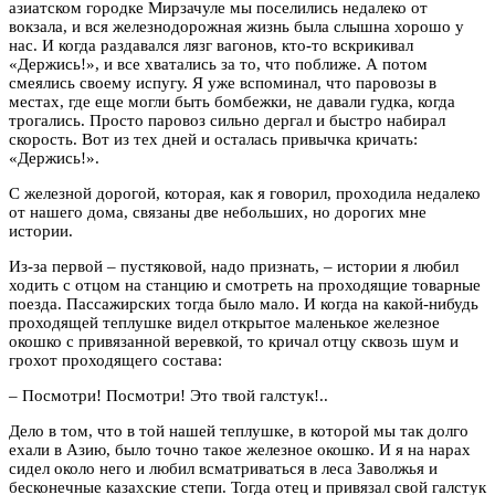
азиатском городке Мирзачуле мы поселились недалеко от
вокзала, и вся железнодорожная жизнь была слышна хорошо у
нас. И когда раздавался лязг вагонов, кто-то вскрикивал
«Держись!», и все хватались за то, что поближе. А потом
смеялись своему испугу. Я уже вспоминал, что паровозы в
местах, где еще могли быть бомбежки, не давали гудка, когда
трогались. Просто паровоз сильно дергал и быстро набирал
скорость. Вот из тех дней и осталась привычка кричать:
«Держись!».
С железной дорогой, которая, как я говорил, проходила недалеко
от нашего дома, связаны две небольших, но дорогих мне
истории.
Из-за первой – пустяковой, надо признать, – истории я любил
ходить с отцом на станцию и смотреть на проходящие товарные
поезда. Пассажирских тогда было мало. И когда на какой-нибудь
проходящей теплушке видел открытое маленькое железное
окошко с привязанной веревкой, то кричал отцу сквозь шум и
грохот проходящего состава:
– Посмотри! Посмотри! Это твой галстук!..
Дело в том, что в той нашей теплушке, в которой мы так долго
ехали в Азию, было точно такое железное окошко. И я на нарах
сидел около него и любил всматриваться в леса Заволжья и
бесконечные казахские степи. Тогда отец и привязал свой галстук