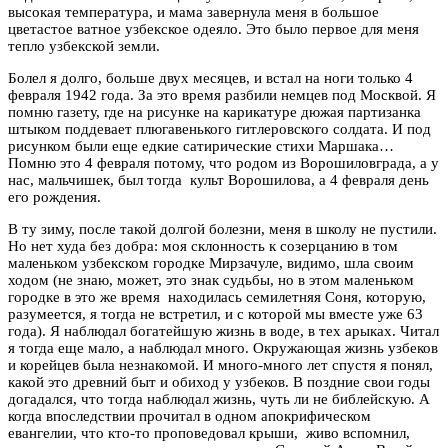
высокая температура, и мама завернула меня в большое
цветастое ватное узбекское одеяло. Это было первое для меня
тепло узбекской земли.
Болел я долго, больше двух месяцев, и встал на ноги только 4
февраля 1942 года. За это время разбили немцев под Москвой. Я
помню газету, где на рисунке на карикатуре дюжая партизанка
штыком поддевает плюгавенького гитлеровского солдата. И под
рисунком были еще едкие сатирические стихи Маршака…
Помню это 4 февраля потому, что родом из Ворошиловграда, а у
нас, мальчишек, был тогда культ Ворошилова, а 4 февраля день
его рождения.
В ту зиму, после такой долгой болезни, меня в школу не пустили.
Но нет худа без добра: моя склонность к созерцанию в том
маленьком узбекском городке Мирзачуле, видимо, шла своим
ходом (не знаю, может, это знак судьбы, но в этом маленьком
городке в это же время находилась семилетняя Соня, которую,
разумеется, я тогда не встретил, и с которой мы вместе уже 63
года). Я наблюдал богатейшую жизнь в воде, в тех арыках. Читал
я тогда еще мало, а наблюдал много. Окружающая жизнь узбеков
и корейцев была незнакомой. И много-много лет спустя я понял,
какой это древний быт и обиход у узбеков. В поздние свои годы
догадался, что тогда наблюдал жизнь, чуть ли не библейскую. А
когда впоследствии прочитал в одном апокрифическом
евангелии, что кто-то проповедовал крыши, живо вспомнил,