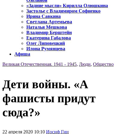
Озолиной
«Задние мысли» Кирилла Олюшкина
Застолье с Владимиром Софиенко
Ирина Савкина
Светлана Артемьева
Наталья Мешкова
Владимир Берштейн
Екатерина Габалова
Олег Липовецкий
Илона Румянцева
Афиша
Великая Отечественная. 1941 - 1945
,
Люди
,
Общество
Дети войны. «А
фашисты придут
сюда?»
22 апреля 2020 10:10
Иосиф Гин