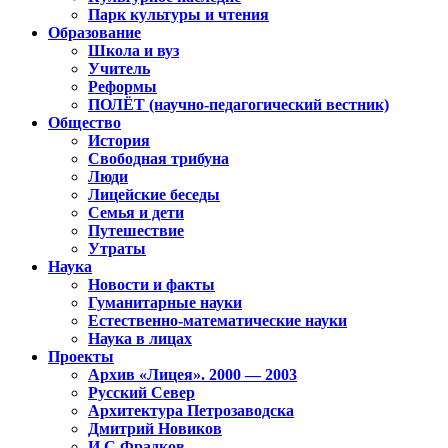
Парк культуры и чтения
Образование
Школа и вуз
Учитель
Реформы
ПОЛЁТ (научно-педагогический вестник)
Общество
История
Свободная трибуна
Люди
Лицейские беседы
Семья и дети
Путешествие
Утраты
Наука
Новости и факты
Гуманитарные науки
Естественно-математические науки
Наука в лицах
Проекты
Архив «Лицея». 2000 — 2003
Русский Север
Архитектура Петрозаводска
Дмитрий Новиков
И.С.Фрадков