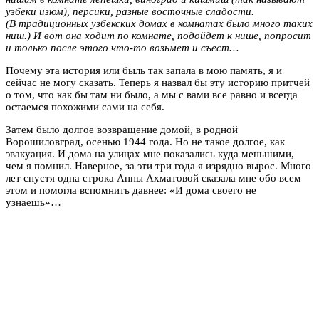
узбеки изюм), персики, разные восточные сладости.
(В
традиционных узбекских домах в комнатах было много таких
ниш.) И вот она ходит по комнате, подойдет к нише, попросит
и только после этого что-то возьмет и съест…
Почему эта история или быль так запала в мою память, я и
сейчас не могу сказать. Теперь я назвал бы эту историю притчей
о том, что как бы там ни было, а мы с вами все равно и всегда
остаемся похожими сами на себя.
Затем было долгое возвращение домой, в родной
Ворошиловград, осенью 1944 года. Но не такое долгое, как
эвакуация.
И дома на улицах мне показались куда меньшими,
чем я помнил. Наверное, за эти три года я изрядно вырос. Много
лет спустя одна строка Анны Ахматовой сказала мне обо всем
этом и помогла вспомнить давнее: «И дома своего не
узнаешь»…