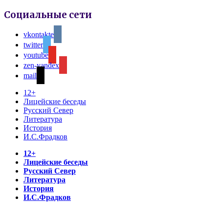
Социальные сети
vkontakte
twitter
youtube
zen-yandex
mail
12+
Лицейские беседы
Русский Север
Литература
История
И.С.Фрадков
12+
Лицейские беседы
Русский Север
Литература
История
И.С.Фрадков