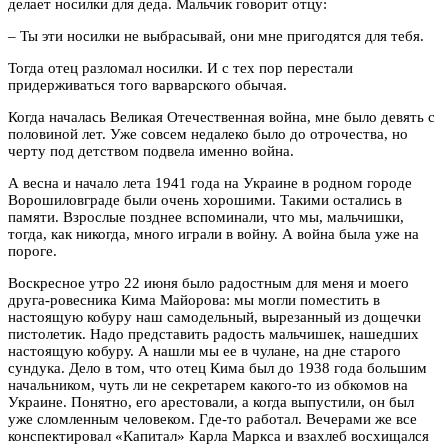
делает носилки для деда. Мальчик говорит отцу:
– Ты эти носилки не выбрасывай, они мне пригодятся для тебя.
Тогда отец разломал носилки. И с тех пор перестали
придерживаться того варварского обычая.
Когда началась Великая Отечественная война, мне было девять с
половиной лет. Уже совсем недалеко было до отрочества, но
черту под детством подвела именно война.
А весна и начало лета 1941 года на Украине в родном городе
Ворошиловграде были очень хорошими. Такими остались в
памяти. Взрослые позднее вспоминали, что мы, мальчишки,
тогда, как никогда, много играли в войну. А война была уже на
пороге.
Воскресное утро 22 июня было радостным для меня и моего
друга-ровесника Кима Майорова: мы могли поместить в
настоящую кобуру наш самодельный, вырезанный из дощечки
пистолетик. Надо представить радость мальчишек, нашедших
настоящую кобуру. А нашли мы ее в чулане, на дне старого
сундука. Дело в том, что отец Кима был до 1938 года большим
начальником, чуть ли не секретарем какого-то из обкомов на
Украине. Понятно, его арестовали, а когда выпустили, он был
уже сломленным человеком. Где-то работал. Вечерами же все
конспектировал «Капитал» Карла Маркса и взахлеб восхищался