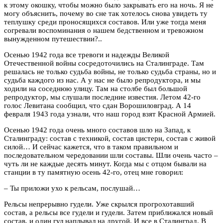
к этому окошку, чтобы можно было закрывать его на ночь. Я не
могу объяснить, почему во сне так хотелось снова увидеть ту
теплушку среди проносящихся составов. Или уже тогда меня
согревали воспоминания о нашем бедственном и тревожном
вынужденном путешествии?..
Осенью 1942 года все тревоги и надежды Великой
Отечественной войны сосредоточились на Сталинграде. Там
решалась не только судьба войны, не только судьба страны, но и
судьба каждого из нас. А у нас не было репродуктора, и мы
ходили на соседнюю улицу. Там на столбе был большой
репродуктор, мы слушали последние известия. Летом 42-го
голос Левитана сообщил, что сдан Ворошиловград. А 14
февраля 1943 года узнали, что наш город взят Красной Армией.
Осенью 1942 года очень много составов шло на Запад, к
Сталинграду: состав с техникой, состав цистерн, состав с живой
силой… И сейчас кажется, что в таком правильном и
последовательном чередовании шли составы. Шли очень часто –
чуть ли не каждые десять минут. Когда мы с отцом бывали на
станции в ту памятную осень 42-го, отец мне говорил:
– Ты приложи ухо к рельсам, послушай…
Рельсы непрерывно гудели. Уже скрылся прогрохотавший
состав, а рельсы все гудели и гудели. Затем приближался новый
состав, и один гул наплывал на другой. И все в Сталинград. В