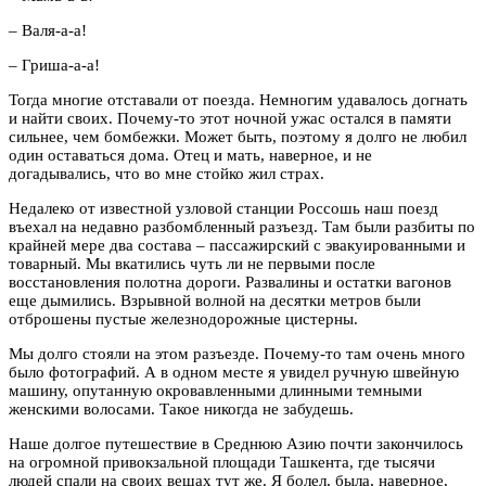
– Валя-а-а!
– Гриша-а-а!
Тогда многие отставали от поезда. Немногим удавалось догнать
и найти своих. Почему-то этот ночной ужас остался в памяти
сильнее, чем бомбежки. Может быть, поэтому я долго не любил
один оставаться дома. Отец и мать, наверное, и не
догадывались, что во мне стойко жил страх.
Недалеко от известной узловой станции Россошь наш поезд
въехал на недавно разбомбленный разъезд. Там были разбиты по
крайней мере два состава – пассажирский с эвакуированными и
товарный. Мы вкатились чуть ли не первыми после
восстановления полотна дороги. Развалины и остатки вагонов
еще дымились. Взрывной волной на десятки метров были
отброшены пустые железнодорожные цистерны.
Мы долго стояли на этом разъезде. Почему-то там очень много
было фотографий. А в одном месте я увидел ручную швейную
машину, опутанную окровавленными длинными темными
женскими волосами. Такое никогда не забудешь.
Наше долгое путешествие в Среднюю Азию почти закончилось
на огромной привокзальной площади Ташкента, где тысячи
людей спали на своих вещах тут же. Я болел, была, наверное,