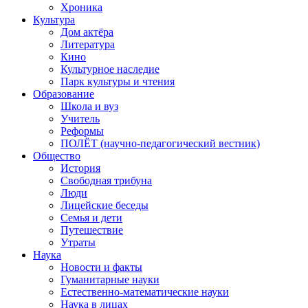
Хроника
Культура
Дом актёра
Литература
Кино
Культурное наследие
Парк культуры и чтения
Образование
Школа и вуз
Учитель
Реформы
ПОЛЁТ (научно-педагогический вестник)
Общество
История
Свободная трибуна
Люди
Лицейские беседы
Семья и дети
Путешествие
Утраты
Наука
Новости и факты
Гуманитарные науки
Естественно-математические науки
Наука в лицах