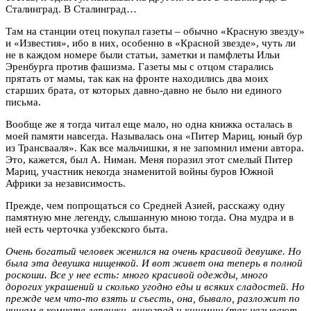
Сталинград. В Сталинград…
Там на станции отец покупал газеты – обычно «Красную звезду»
и «Известия», ибо в них, особенно в «Красной звезде», чуть ли
не в каждом номере были статьи, заметки и памфлеты Ильи
Эренбурга против фашизма. Газеты мы с отцом старались
прятать от мамы, так как на фронте находились два моих
старших брата, от которых давно-давно не было ни единого
письма.
Вообще же я тогда читал еще мало, но одна книжка осталась в
моей памяти навсегда. Называлась она «Питер Мариц, юный бур
из Трансвааля». Как все мальчишки, я не запомнил имени автора.
Это, кажется, был А. Ниман. Меня поразил этот смелый Питер
Мариц, участник некогда знаменитой войны буров Южной
Африки за независимость.
Прежде, чем попрощаться со Средней Азией, расскажу одну
памятную мне легенду, слышанную мною тогда. Она мудра и в
ней есть черточка узбекского быта.
Очень богатый человек женился на очень красивой девушке. Но
была эта девушка нищенкой. И вот живет она теперь в полной
роскоши. Все у нее есть: много красивой одежды, много
дорогих украшений и сколько угодно еды и всяких сладостей. Но
прежде чем что-то взять и съесть, она, бывало, разложит по
нишам в комнате лепешки, виноград и кишмиш (так называют