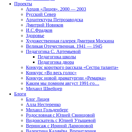
Проекты
Архив «Лицея». 2000 — 2003
Русский Север
Архитектура Петрозаводска
Дмитрий Новиков
И.С.Фрадков
Здоровье
Художественная галерея Дмитрия Москина
Великая Отечественная. 1941 — 1945
Педагогика С. Артемьевой
Педагогика школы
Педагогика двора
Конкурс короткого рассказа «Сестра таланта»
Конкурс «Во весь голос»
Конкурс новой драматургии «Ремарка»
Каким мы помним август 1991-го…
Михаил Швейцер
Блоги
Блог Лицея
Алла Нестеренко
Михаил Гольденберг
Родословная с Юлией Свинцовой
Видоискатель с Юлией Утышевой
Вернисаж с Ириной Ларионовой
Валентина Калачёва. Впечатления