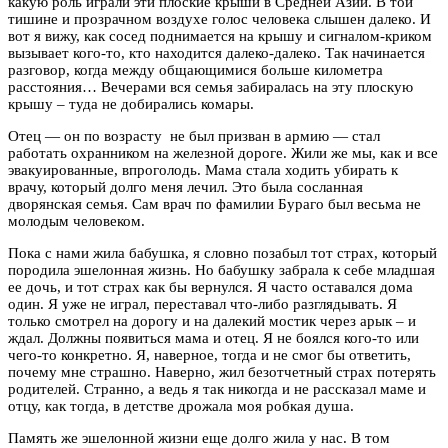
какую роль играли эти плоские крыши в Средней Азии. В той
тишине и прозрачном воздухе голос человека слышен далеко. И
вот я вижу, как сосед поднимается на крышу и сигналом-криком
вызывает кого-то, кто находится далеко-далеко. Так начинается
разговор, когда между общающимися больше километра
расстояния… Вечерами вся семья забиралась на эту плоскую
крышу – туда не добирались комары.
Отец — он по возрасту не был призван в армию — стал
работать охранником на железной дороге. Жили же мы, как и все
эвакуированные, впроголодь. Мама стала ходить убирать к
врачу, который долго меня лечил. Это была сосланная
дворянская семья. Сам врач по фамилии Бураго был весьма не
молодым человеком.
Пока с нами жила бабушка, я словно позабыл тот страх, который
породила эшелонная жизнь. Но бабушку забрала к себе младшая
ее дочь, и тот страх как бы вернулся. Я часто оставался дома
один. Я уже не играл, переставал что-либо разглядывать. Я
только смотрел на дорогу и на далекий мостик через арык – и
ждал. Должны появиться мама и отец. Я не боялся кого-то или
чего-то конкретно. Я, наверное, тогда и не смог бы ответить,
почему мне страшно. Наверно, жил безотчетный страх потерять
родителей. Странно, а ведь я так никогда и не рассказал маме и
отцу, как тогда, в детстве дрожала моя робкая душа.
Память же эшелонной жизни еще долго жила у нас. В том