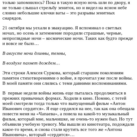
только запомнилось? Пока в такую ясную ночь шли по двору, я
не только слышал стрельбу зениток, но и видел на ясном небе
словно небольшие клочки ваты – это разрывы зенитных
снарядов.
21 октября мы уехали в эвакуацию. Я вспоминал о светлых
ночах, но осень и затемнение породили страшные, черные,
непроглядные ночи – космические ночи. Таких как будто прежде
и вовсе не было…
В августе ночи длинны, темны,
В воздухе пахнет дождем…
Эти строки Алексея Суркова, который старшим поколениям
памятен стихотворениями о войне, я прочитал уже после войны.
В моей памяти они слились с теми давними воспоминаниями.
В первые недели войны жизнь еще пыталась продолжиться в
прежних привычных формах. Ходили в кино. Помню, с тетей
моей смотрели тогда только что выпущенный фильм «Антон
Иванович сердится». Я еще сердился на нее, так как она обещала
повести меня на «Чапаева», а повела на какой-то музыкальный
фильм, который мне, мальчишке, не очень-то нужен был. Но тут
объявили учебную тревогу. Мы вышли из кинотеатра, подождали
какое-то время, и снова стали крутить все того же «Антона
Ивановича», который «сердится»…