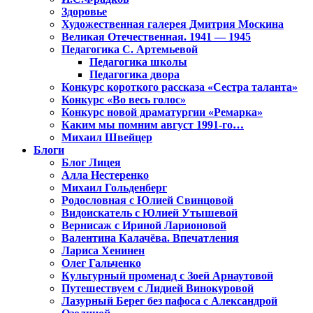
Здоровье
Художественная галерея Дмитрия Москина
Великая Отечественная. 1941 — 1945
Педагогика С. Артемьевой
Педагогика школы
Педагогика двора
Конкурс короткого рассказа «Сестра таланта»
Конкурс «Во весь голос»
Конкурс новой драматургии «Ремарка»
Каким мы помним август 1991-го…
Михаил Швейцер
Блоги
Блог Лицея
Алла Нестеренко
Михаил Гольденберг
Родословная с Юлией Свинцовой
Видоискатель с Юлией Утышевой
Вернисаж с Ириной Ларионовой
Валентина Калачёва. Впечатления
Лариса Хенинен
Олег Гальченко
Культурный променад с Зоей Арнаутовой
Путешествуем с Лидией Винокуровой
Лазурный Берег без пафоса с Александрой