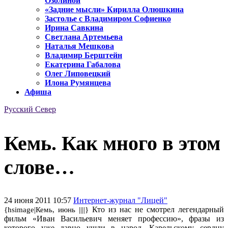
Озолиной
«Задние мысли» Кирилла Олюшкина
Застолье с Владимиром Софиенко
Ирина Савкина
Светлана Артемьева
Наталья Мешкова
Владимир Берштейн
Екатерина Габалова
Олег Липовецкий
Илона Румянцева
Афиша
Русский Север
Кемь. Как много в этом
слове…
24 июня 2011 10:57
Интернет-журнал "Лицей"
Кто из нас не смотрел легендарный
{hsimage|Кемь, июнь ||||}
фильм «Иван Васильевич меняет профессию», фразы из
которого уже давно ушли в народ. Карельскому сердцу