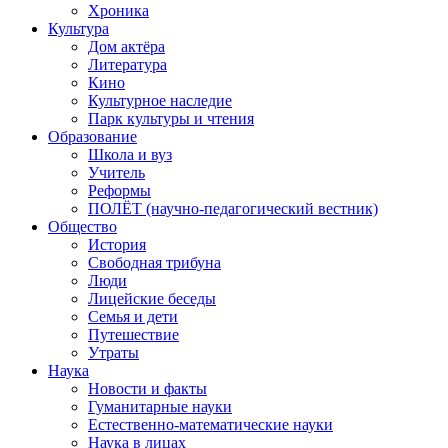
Хроника
Культура
Дом актёра
Литература
Кино
Культурное наследие
Парк культуры и чтения
Образование
Школа и вуз
Учитель
Реформы
ПОЛЁТ (научно-педагогический вестник)
Общество
История
Свободная трибуна
Люди
Лицейские беседы
Семья и дети
Путешествие
Утраты
Наука
Новости и факты
Гуманитарные науки
Естественно-математические науки
Наука в лицах