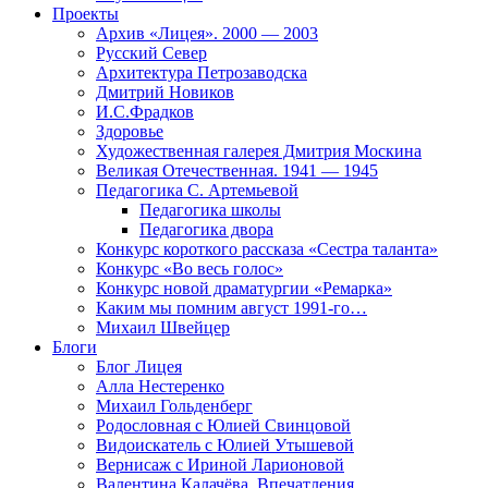
Проекты
Архив «Лицея». 2000 — 2003
Русский Север
Архитектура Петрозаводска
Дмитрий Новиков
И.С.Фрадков
Здоровье
Художественная галерея Дмитрия Москина
Великая Отечественная. 1941 — 1945
Педагогика С. Артемьевой
Педагогика школы
Педагогика двора
Конкурс короткого рассказа «Сестра таланта»
Конкурс «Во весь голос»
Конкурс новой драматургии «Ремарка»
Каким мы помним август 1991-го…
Михаил Швейцер
Блоги
Блог Лицея
Алла Нестеренко
Михаил Гольденберг
Родословная с Юлией Свинцовой
Видоискатель с Юлией Утышевой
Вернисаж с Ириной Ларионовой
Валентина Калачёва. Впечатления