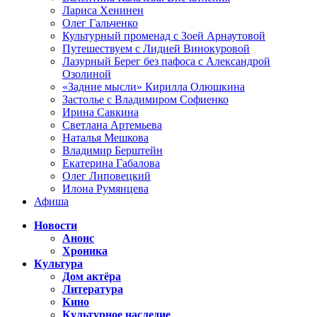
Лариса Хенинен
Олег Гальченко
Культурный променад с Зоей Арнаутовой
Путешествуем с Лидией Винокуровой
Лазурный Берег без пафоса с Александрой
Озолиной
«Задние мысли» Кирилла Олюшкина
Застолье с Владимиром Софиенко
Ирина Савкина
Светлана Артемьева
Наталья Мешкова
Владимир Берштейн
Екатерина Габалова
Олег Липовецкий
Илона Румянцева
Афиша
Новости
Анонс
Хроника
Культура
Дом актёра
Литература
Кино
Культурное наследие