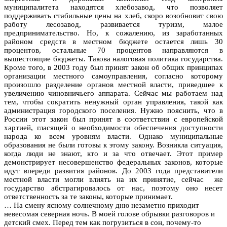
муниципалитета находятся хлебозавод, что позволяет
поддерживать стабильные цены на хлеб, скоро возобновит свою
работу лесозавод, развивается туризм, малое
предпринимательство. Но, к сожалению, из заработанных
районом средств в местном бюджете остается лишь 30
процентов, остальные 70 процентов направляются в
вышестоящие бюджеты. Такова налоговая политика государства.
Кроме того, в 2003 году был принят закон об общих принципах
организации местного самоуправления, согласно которому
произошло разделение органов местной власти, приведшее к
увеличению чиновничьего аппарата. Сейчас мы работаем над
тем, чтобы сократить ненужный орган управления, такой как
администрация городского поселения. Нужно пояснить, что в
России этот закон был принят в соответствии с европейской
хартией, гласящей о необходимости обеспечения доступности
народа ко всем уровням власти. Однако муниципальные
образования не были готовы к этому закону. Возникла ситуация,
когда люди не знают, кто и за что отвечает. Этот пример
демонстрирует несовершенство федеральных законов, которые
идут впереди развития районов. До 2003 года представители
местной власти могли влиять на их принятие, сейчас же
государство абстрагировалось от нас, поэтому оно несет
ответственность за те законы, которые принимает.
… На смену ясному солнечному дню незаметно приходит
невесомая северная ночь. В моей голове обрывки разговоров и
детский смех. Перед тем как погрузиться в сон, почему-то