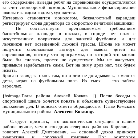
его содержание, выезды ребят на соревнование осуществляются
за счет спонсорской помощи. Муниципальное финансирование
школы с каждым годом ухудшается.
Интервью становится монологом, безжалостный карандаш
регистрирует слова директора со скоростью печатной машинки:
— Не соответствуют предъявляемым требованиям
баскетбольные площади в школах, в городе нет поля с
искусственным покрытием для занятий футболом, а для
лыжников нет освещенной лыжной трассы. Школа не может
получить специальный автобус для вывоза детей на
соревнования, потому что программы, по которой это можно
было бы сделать, просто не существует. Мы не жалуемся,
привыкли зарабатывать сами. Вот на зиму дров нет, так будем
искать.
Бросаю взгляд за окно, там, ни о чем не догадываясь, смеются
дети, играя на футбольном поле. Их смех — это забота
взрослых.
{hsimage|Глава района Алексей Кокков ||||} После беседы в
спортивной школе хочется понять и объяснить существующее
положение дел. В поисках ответа обращаюсь к Главе Кемского
муниципального района
Алексею Коккову
.
— Следует признать, что экономическая ситуация в нашем
районе лучше, чем в соседних северных районах Карелии, —
говорит Алексей Дмитриевич, — основной доход приносят
энергетика и дорожный комплекс. Под контролем