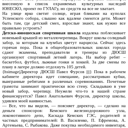
внесенную в список охраняемых культурных наследий
ЮНЕСКО, проект по ГУЛАГу, но средств на все не хватает.
На улице ярко светит солнце, играя бликами на куполах
Успенского собора, слышно как вдалеке смеются дети. Может
быть там, где детский смех, взрослые знают, как нужно все
правильно устроить?
Детско-юношеская спортивная школа
издалека поблескивает
новенькой крышей из металлочерепицы. Вокруг школы солидный
забор, за которым на клумбах цветут нарциссы. Сейчас здесь
горячая пора. Пока в общеобразовательных школах города
сдают экзамены, преподаватели и тренеры из ДЮСШ
организуют спортивный летний лагерь. На выбор ребят –
баскетбол, футбол, лыжные гонки и хоккей. За две смены по
плану в лагере должно отдохнуть 105 детей.
{hsimage|Директор ДЮСШ Павел Фурсов ||||} Пока в рабочем
кабинете директора идет совещание, рассматриваю кубки,
выигранные ребятами в различных соревнованиях. Почетные
грамоты занимают практически всю стену. Складываю в уме
новый забор, черепицу. Неужели что-то в нашей стране
финансируется? Павел Анатольевич Фурсов, директор школы,
удивлен моей наивностью.
— Все, что вы видели, — поясняет директор, — сделано на
деньги спонсоров: Кемского железнодорожного узла,
локомотивного депо, Каскада Кемских ГЭС, родителей и
частных предпринимателей: В. Василенко, П. Ефремова, А.
Артемьева, С. Рыбакова. Даже покупка необходимого инвентаря,