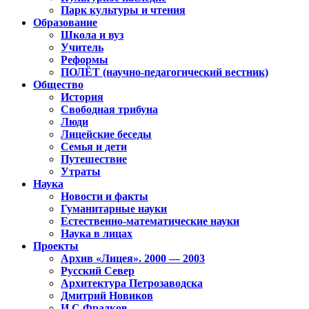
Парк культуры и чтения
Образование
Школа и вуз
Учитель
Реформы
ПОЛЁТ (научно-педагогический вестник)
Общество
История
Свободная трибуна
Люди
Лицейские беседы
Семья и дети
Путешествие
Утраты
Наука
Новости и факты
Гуманитарные науки
Естественно-математические науки
Наука в лицах
Проекты
Архив «Лицея». 2000 — 2003
Русский Север
Архитектура Петрозаводска
Дмитрий Новиков
И.С.Фрадков