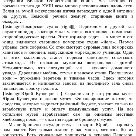
ветераном Великой Отечественной войны. Вся история со
времен неолита до XVIII века мирно расположилась вдоль стен.
Вслед за рукой экскурсовода взгляд переходит с одной витрины
на другую. Кемский речной жемчуг, старинные книги в
окладах…
{hsimage|Поморское судно |right|||} Переходом в другой зал
служит коридор, в котором как часовые выстроились поморские
старообрядческие кресты. Этот коридор ведет …в море: в его
конце виднеется старинное поморское судно «йола». Паруса
убраны, сети собраны. Со стен смотрят суровые лица поморских
капитанов и юношей, выпускников мореходного училища. Один
из этих мальчишек станет первым капитаном советского
атомохода. Из плавания мужчины возвращались домой.
Неудивительно, что следующий зал – кусочек домашнего
уклада. Деревянная мебель, стулья в венском стиле. После шума
волн – жужжание веретена и тиканье часов. Здесь история
заканчивается и начинается заново: из последнего зала снова
попадаешь в эпоху неолита.
{hsimage|Юрий Кузнецов ||||} Спрашиваю у сотрудника музея
Юрия Кузнецова о жизни музея. Финансирование плохое, те
средства, которые выделяет районный бюджет, хватает только на
заработную плату и оплату коммунальных услуг. На все
остальное музей зарабатывает сам, да однажды местный
хлебозавод помог — оплатил издание брошюр о музее.
— Мы не брошены государством, — говорит Юрий, — зарплату
нам платят. Вот только планов у нас много, хотелось бы их
воплотить. Есть уникальные маршруты в деревню Панозеро,