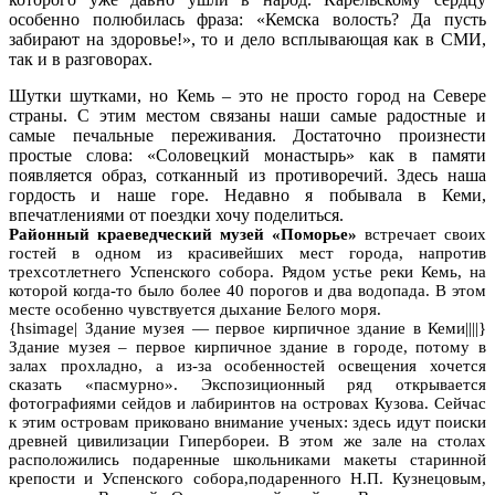
особенно полюбилась фраза: «Кемска волость? Да пусть
забирают на здоровье!», то и дело всплывающая как в СМИ,
так и в разговорах.
Шутки шутками, но Кемь – это не просто город на Севере
страны. С этим местом связаны наши самые радостные и
самые печальные переживания. Достаточно произнести
простые слова: «Соловецкий монастырь» как в памяти
появляется образ, сотканный из противоречий. Здесь наша
гордость и наше горе. Недавно я побывала в Кеми,
впечатлениями от поездки хочу поделиться.
Районный краеведческий музей «Поморье»
встречает своих
гостей в одном из красивейших мест города, напротив
трехсотлетнего Успенского собора. Рядом устье реки Кемь, на
которой когда-то было более 40 порогов и два водопада. В этом
месте особенно чувствуется дыхание Белого моря.
{hsimage| Здание музея — первое кирпичное здание в Кеми||||}
Здание музея – первое кирпичное здание в городе, потому в
залах прохладно, а из-за особенностей освещения хочется
сказать «пасмурно». Экспозиционный ряд открывается
фотографиями сейдов и лабиринтов на островах Кузова. Сейчас
к этим островам приковано внимание ученых: здесь идут поиски
древней цивилизации Гипербореи. В этом же зале на столах
расположились подаренные школьниками макеты старинной
крепости и Успенского собора,подаренного Н.П. Кузнецовым,