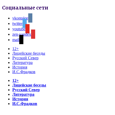
Социальные сети
vkontakte
twitter
youtube
zen-yandex
mail
12+
Лицейские беседы
Русский Север
Литература
История
И.С.Фрадков
12+
Лицейские беседы
Русский Север
Литература
История
И.С.Фрадков