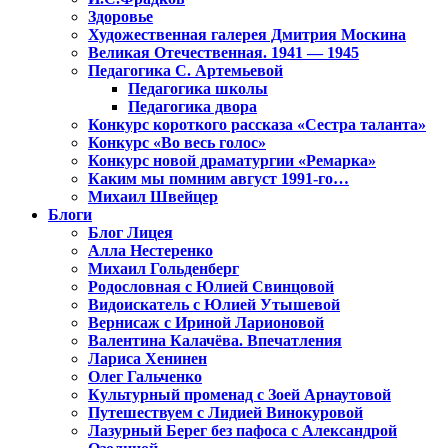
Здоровье
Художественная галерея Дмитрия Москина
Великая Отечественная. 1941 — 1945
Педагогика С. Артемьевой
Педагогика школы
Педагогика двора
Конкурс короткого рассказа «Сестра таланта»
Конкурс «Во весь голос»
Конкурс новой драматургии «Ремарка»
Каким мы помним август 1991-го…
Михаил Швейцер
Блоги
Блог Лицея
Алла Нестеренко
Михаил Гольденберг
Родословная с Юлией Свинцовой
Видоискатель с Юлией Утышевой
Вернисаж с Ириной Ларионовой
Валентина Калачёва. Впечатления
Лариса Хенинен
Олег Гальченко
Культурный променад с Зоей Арнаутовой
Путешествуем с Лидией Винокуровой
Лазурный Берег без пафоса с Александрой