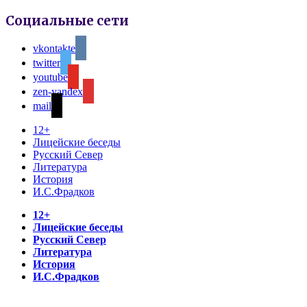
Социальные сети
vkontakte
twitter
youtube
zen-yandex
mail
12+
Лицейские беседы
Русский Север
Литература
История
И.С.Фрадков
12+
Лицейские беседы
Русский Север
Литература
История
И.С.Фрадков