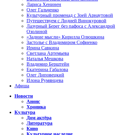
Лариса Хенинен
Олег Гальченко
Культурный променад с Зоей Арнаутовой
Путешествуем с Лидией Винокуровой
Лазурный Берег без пафоса с Александрой
Озолиной
«Задние мысли» Кирилла Олюшкина
Застолье с Владимиром Софиенко
Ирина Савкина
Светлана Артемьева
Наталья Мешкова
Владимир Берштейн
Екатерина Габалова
Олег Липовецкий
Илона Румянцева
Афиша
Новости
Анонс
Хроника
Культура
Дом актёра
Литература
Кино
Культурное наследие