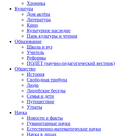
Хроника
Культура
Дом актёра
Литература
Кино
Культурное наследие
Парк культуры и чтения
Образование
Школа и вуз
Учитель
Реформы
ПОЛЁТ (научно-педагогический вестник)
Общество
История
Свободная трибуна
Люди
Лицейские беседы
Семья и дети
Путешествие
Утраты
Наука
Новости и факты
Гуманитарные науки
Естественно-математические науки
Наука в лицах