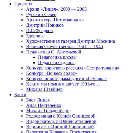
Проекты
Архив «Лицея». 2000 — 2003
Русский Север
Архитектура Петрозаводска
Дмитрий Новиков
И.С.Фрадков
Здоровье
Художественная галерея Дмитрия Москина
Великая Отечественная. 1941 — 1945
Педагогика С. Артемьевой
Педагогика школы
Педагогика двора
Конкурс короткого рассказа «Сестра таланта»
Конкурс «Во весь голос»
Конкурс новой драматургии «Ремарка»
Каким мы помним август 1991-го…
Михаил Швейцер
Блоги
Блог Лицея
Алла Нестеренко
Михаил Гольденберг
Родословная с Юлией Свинцовой
Видоискатель с Юлией Утышевой
Вернисаж с Ириной Ларионовой
Валентина Калачёва. Впечатления