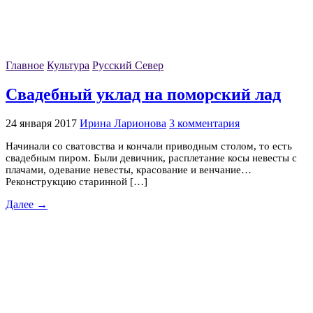
Главное
Культура
Русский Север
Свадебный уклад на поморский лад
24 января 2017
Ирина Ларионова
3 комментария
Начинали со сватовства и кончали приводным столом, то есть
свадебным пиром. Были девичник, расплетание косы невесты с
плачами, одевание невесты, красование и венчание…
Реконструкцию старинной […]
Далее →