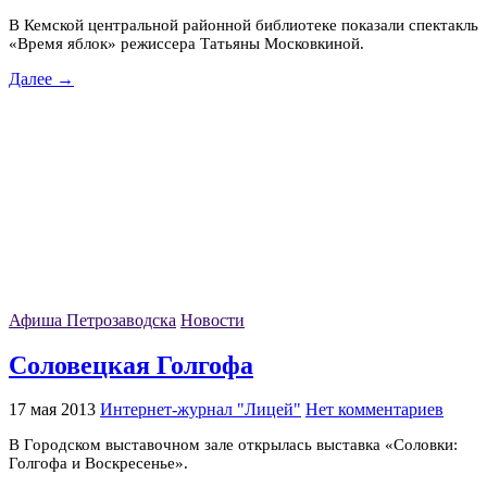
В Кемской центральной районной библиотеке показали спектакль
«Время яблок» режиссера Татьяны Московкиной.
Далее →
Афиша Петрозаводска
Новости
Соловецкая Голгофа
17 мая 2013
Интернет-журнал "Лицей"
Нет комментариев
В Городском выставочном зале открылась выставка «Соловки:
Голгофа и Воскресенье».