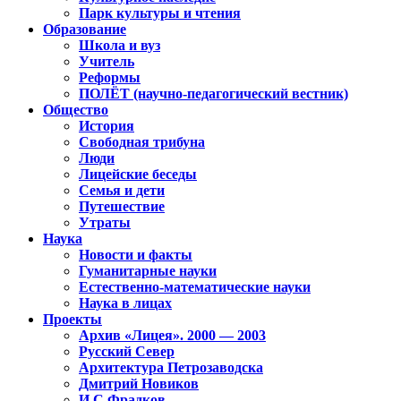
Парк культуры и чтения
Образование
Школа и вуз
Учитель
Реформы
ПОЛЁТ (научно-педагогический вестник)
Общество
История
Свободная трибуна
Люди
Лицейские беседы
Семья и дети
Путешествие
Утраты
Наука
Новости и факты
Гуманитарные науки
Естественно-математические науки
Наука в лицах
Проекты
Архив «Лицея». 2000 — 2003
Русский Север
Архитектура Петрозаводска
Дмитрий Новиков
И.С.Фрадков