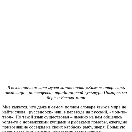
В выставочном зале музея-заповедника «Кижи» открылась
экспозиция, посвященная традиционной культуре Поморского
берега Белого моря
Мне кажется, что даже в самом полном словаре языков мира не
найти слова «руссенорск» или, в переводе на русский, «моя-по-
твоя». Но такой язык существовал – именно на нем общались
когда-то с норвежскими купцами и рыбаками поморы, ежегодно
привозившие соседям на своих карбасах рыбу, зверя. Большую
часть улова они, конечно, продавали своим купцам,