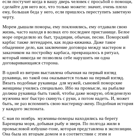
если постучит когда в вашу дверь человек с просьбой о помощи,
сделайте для него все, что только можете: значит, очень плохо
ему, большая беда у него, если пришлось переступить заветную
черту.
Морем дышали поморы, ему поклонялись, ему отдавали свою
жизнь, часто находя в волнах его последнее пристанище. Белое
море определяло их быт, традиции, обычаи, песни. Поморский
карбас также легендарен, как лодка-кижанка. Даже такое
обыденное дело, как заключение договора между мастером и
заказчиком на постройку карбаса, превращалось в ритуал,
который никогда не позволяла себе нарушить ни одна
договаривающаяся сторона.
В одной из витрин выставлена обычная на первый взгляд
рукавица, но такой она оказывается только на первый взгляд.
Вязать подобные рукавицы для мужей, сыновей поморские
женщины учились специально. Ибо на промысле, на рыбалке
должна рукавица быть такой, чтобы даже мокрую, обледенелую
мужчина мог быстро скинуть с руки, а потом надеть. И, может
быть, не раз вспомнить свою мастерицу-жену. Подобная история
у каждого экспоната.
С мая по ноябрь мужчины-поморы находились на берегу
Баренцева моря, добывая рыбу и зверя. По полгода жили в
промысловой избушке-тоне, которая представлена в экспозиции.
Она была их вторым домом и в соответствии с этим и