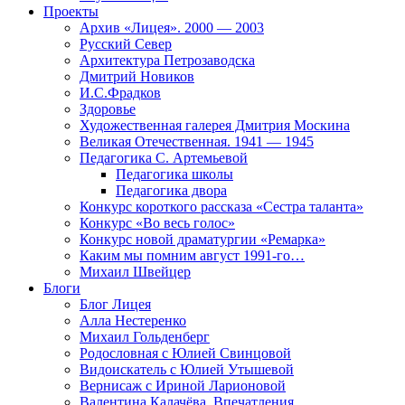
Проекты
Архив «Лицея». 2000 — 2003
Русский Север
Архитектура Петрозаводска
Дмитрий Новиков
И.С.Фрадков
Здоровье
Художественная галерея Дмитрия Москина
Великая Отечественная. 1941 — 1945
Педагогика С. Артемьевой
Педагогика школы
Педагогика двора
Конкурс короткого рассказа «Сестра таланта»
Конкурс «Во весь голос»
Конкурс новой драматургии «Ремарка»
Каким мы помним август 1991-го…
Михаил Швейцер
Блоги
Блог Лицея
Алла Нестеренко
Михаил Гольденберг
Родословная с Юлией Свинцовой
Видоискатель с Юлией Утышевой
Вернисаж с Ириной Ларионовой
Валентина Калачёва. Впечатления