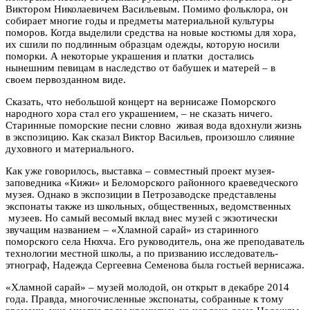
Виктором Николаевичем Васильевым. Помимо фольклора, он
собирает многие годы и предметы материальной культуры
поморов. Когда выделили средства на новые костюмы для хора,
их сшили по подлинным образцам одежды, которую носили
поморки. А некоторые украшения и платки достались
нынешним певицам в наследство от бабушек и матерей – в
своем первозданном виде.
Сказать, что небольшой концерт на вернисаже Поморского
народного хора стал его украшением, – не сказать ничего.
Старинные поморские песни словно живая вода вдохнули жизнь
в экспозицию. Как сказал Виктор Васильев, произошло слияние
духовного и материального.
Как уже говорилось, выставка – совместный проект музея-
заповедника «Кижи» и Беломорского районного краеведческого
музея. Однако в экспозиции в Петрозаводске представлены
экспонаты также из школьных, общественных, ведомственных
музеев. Но самый весомый вклад внес музей с экзотически
звучащим названием – «Хламной сарай» из старинного
поморского села Нюхча. Его руководитель, она же преподаватель
технологии местной школы, а по призванию исследователь-
этнограф, Надежда Сергеевна Семенова была гостьей вернисажа.
«Хламной сарай» – музей молодой, он открыт в декабре 2014
года. Правда, многочисленные экспонаты, собранные к тому