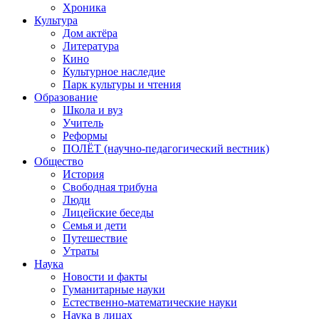
Хроника
Культура
Дом актёра
Литература
Кино
Культурное наследие
Парк культуры и чтения
Образование
Школа и вуз
Учитель
Реформы
ПОЛЁТ (научно-педагогический вестник)
Общество
История
Свободная трибуна
Люди
Лицейские беседы
Семья и дети
Путешествие
Утраты
Наука
Новости и факты
Гуманитарные науки
Естественно-математические науки
Наука в лицах