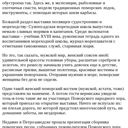
обустроена так. Здесь же, в экспозиции, рыболовные и
охотничьи снасти, модели традиционных поморских лодок,
инструменты, с помощью которых шили карбасы.
Большой раздел выставки посвящен судостроению и
мореходству: Сумпосадская мореходная школа выпустила
немало славных моряков и капитанов. Среди экспонатов
выставки – учебник XVIII века, рукописная тетрадь одного из
воспитанников мореходной школы, журнал мореплавателя с
отметками таможенных служб, старинная лоция.
Но это, так сказать, мужской мир, женский совсем иной:
удивительной красоты головные уборы, расшитые серебром и
золотом, это ремеслу начинали учить девочек еще в детстве,
расписные прялки, вышитые полотенца, красивые костюмы и
украшения поморчанок. Отправив мужчин в море, поморские
женщины без дела не сидели.
Один такой женский поморский костюм (мужской, кстати, тоже)
представлен на манекене. А потом гости вернисажа увидели
точь-в-точь такие же на участницах Поморского народного хора,
который приехал на открытие выставки. Ничто не испугало их:
ни плохая дорога, по которой предстоял многочасовой путь, ни
домашние заботы, ни нездоровье.
Недавно в Петрозаводске прошла презентация сборника
поморских песен, собранных руководителем Поморского хора