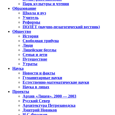
Парк культуры и чтения
Образование
Школа и вуз
Учитель
Реформы
ПОЛЁТ (научно-педагогический вестник)
Общество
История
Свободная трибуна
Люди
Лицейские беседы
Семья и дети
Путешествие
Утраты
Наука
Новости и факты
Гуманитарные науки
Естественно-математические науки
Наука в лицах
Проекты
Архив «Лицея». 2000 — 2003
Русский Север
Архитектура Петрозаводска
Дмитрий Новиков
И.С.Фрадков