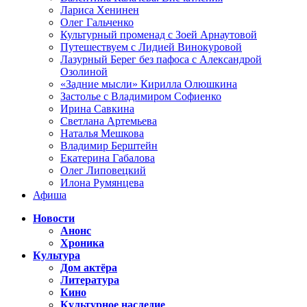
Лариса Хенинен
Олег Гальченко
Культурный променад с Зоей Арнаутовой
Путешествуем с Лидией Винокуровой
Лазурный Берег без пафоса с Александрой
Озолиной
«Задние мысли» Кирилла Олюшкина
Застолье с Владимиром Софиенко
Ирина Савкина
Светлана Артемьева
Наталья Мешкова
Владимир Берштейн
Екатерина Габалова
Олег Липовецкий
Илона Румянцева
Афиша
Новости
Анонс
Хроника
Культура
Дом актёра
Литература
Кино
Культурное наследие