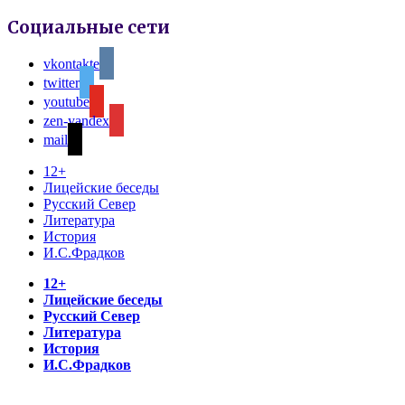
Социальные сети
vkontakte
twitter
youtube
zen-yandex
mail
12+
Лицейские беседы
Русский Север
Литература
История
И.С.Фрадков
12+
Лицейские беседы
Русский Север
Литература
История
И.С.Фрадков