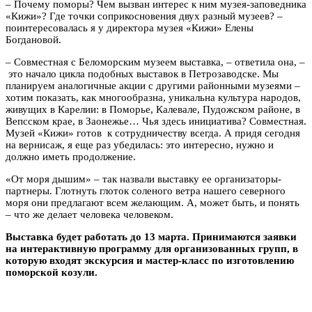
– Почему поморы? Чем вызван интерес к ним музея-заповедника
«Кижи»? Где точки соприкосновения двух разный музеев? –
поинтересовалась я у директора музея «Кижи» Елены
Богдановой.
– Совместная с Беломорским музеем выставка, – ответила она, –
это начало цикла подобных выставок в Петрозаводске. Мы
планируем аналогичные акции с другими районными музеями –
хотим показать, как многообразна, уникальна культура народов,
живущих в Карелии: в Поморье, Калевале, Пудожском районе, в
Вепсском крае, в Заонежье… Чья здесь инициатива? Совместная.
Музей «Кижи» готов к сотрудничеству всегда. А придя сегодня
на вернисаж, я еще раз убедилась: это интересно, нужно и
должно иметь продолжение.
«От моря дышим» – так назвали выставку ее организаторы-
партнеры. Глотнуть глоток соленого ветра нашего северного
моря они предлагают всем желающим. А, может быть, и понять
– что же делает человека человеком.
Выставка будет работать до 13 марта. Принимаются заявки
на интерактивную программу для организованных групп, в
которую входят экскурсия и мастер-класс по изготовлению
поморской козули.