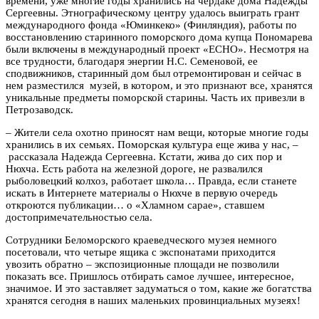
времени, уже многие годы хранились на чердаке дома Надежды
Сергеевны. Этнографическому центру удалось выиграть грант
международного фонда «Юминкеко» (Финляндия), работы по
восстановлению старинного поморского дома купца Пономарева
были включены в международный проект «ECHO». Несмотря на
все трудности, благодаря энергии Н.С. Семеновой, ее
сподвижников, старинный дом был отремонтирован и сейчас в
нем разместился музей, в котором, и это признают все, хранятся
уникальные предметы поморской старины. Часть их привезли в
Петрозаводск.
– Жители села охотно приносят нам вещи, которые многие годы
хранились в их семьях. Поморская культура еще жива у нас, –
рассказала Надежда Сергеевна. Кстати, жива до сих пор и
Нюхча. Есть работа на железной дороге, не развалился
рыболовецкий колхоз, работает школа… Правда, если станете
искать в Интернете материалы о Нюхче в первую очередь
откроются публикации… о «Хламном сарае», ставшем
достопримечательностью села.
Сотрудники Беломорского краеведческого музея немного
посетовали, что четыре ящика с экспонатами приходится
увозить обратно – экспозиционные площади не позволили
показать все. Пришлось отбирать самое лучшее, интересное,
значимое. И это заставляет задуматься о том, какие же богатства
хранятся сегодня в наших маленьких провинциальных музеях!