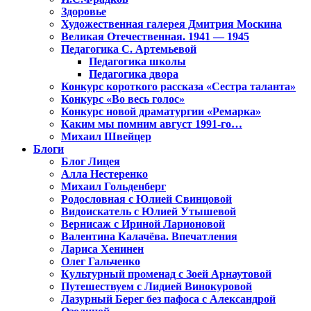
Здоровье
Художественная галерея Дмитрия Москина
Великая Отечественная. 1941 — 1945
Педагогика С. Артемьевой
Педагогика школы
Педагогика двора
Конкурс короткого рассказа «Сестра таланта»
Конкурс «Во весь голос»
Конкурс новой драматургии «Ремарка»
Каким мы помним август 1991-го…
Михаил Швейцер
Блоги
Блог Лицея
Алла Нестеренко
Михаил Гольденберг
Родословная с Юлией Свинцовой
Видоискатель с Юлией Утышевой
Вернисаж с Ириной Ларионовой
Валентина Калачёва. Впечатления
Лариса Хенинен
Олег Гальченко
Культурный променад с Зоей Арнаутовой
Путешествуем с Лидией Винокуровой
Лазурный Берег без пафоса с Александрой