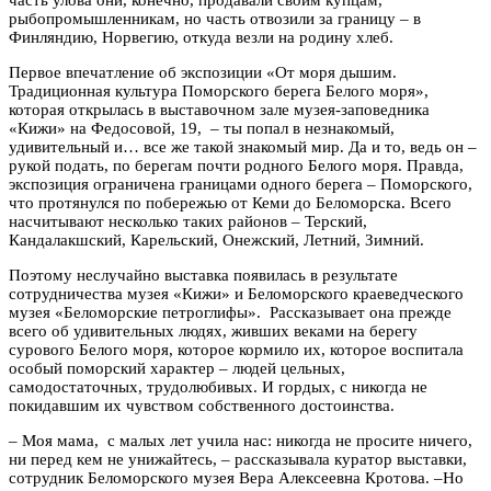
рыбопромышленникам, но часть отвозили за границу – в
Финляндию, Норвегию, откуда везли на родину хлеб.
Первое впечатление об экспозиции «От моря дышим.
Традиционная культура Поморского берега Белого моря»,
которая открылась в выставочном зале музея-заповедника
«Кижи» на Федосовой, 19, – ты попал в незнакомый,
удивительный и… все же такой знакомый мир. Да и то, ведь он –
рукой подать, по берегам почти родного Белого моря. Правда,
экспозиция ограничена границами одного берега – Поморского,
что протянулся по побережью от Кеми до Беломорска. Всего
насчитывают несколько таких районов – Терский,
Кандалакшский, Карельский, Онежский, Летний, Зимний.
Поэтому неслучайно выставка появилась в результате
сотрудничества музея «Кижи» и Беломорского краеведческого
музея «Беломорские петроглифы». Рассказывает она прежде
всего об удивительных людях, живших веками на берегу
сурового Белого моря, которое кормило их, которое воспитала
особый поморский характер – людей цельных,
самодостаточных, трудолюбивых. И гордых, с никогда не
покидавшим их чувством собственного достоинства.
– Моя мама, с малых лет учила нас: никогда не просите ничего,
ни перед кем не унижайтесь, – рассказывала куратор выставки,
сотрудник Беломорского музея Вера Алексеевна Кротова. –Но