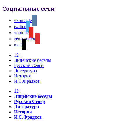
Социальные сети
vkontakte
twitter
youtube
zen-yandex
mail
12+
Лицейские беседы
Русский Север
Литература
История
И.С.Фрадков
12+
Лицейские беседы
Русский Север
Литература
История
И.С.Фрадков