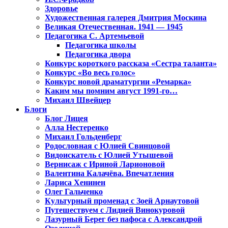
Здоровье
Художественная галерея Дмитрия Москина
Великая Отечественная. 1941 — 1945
Педагогика С. Артемьевой
Педагогика школы
Педагогика двора
Конкурс короткого рассказа «Сестра таланта»
Конкурс «Во весь голос»
Конкурс новой драматургии «Ремарка»
Каким мы помним август 1991-го…
Михаил Швейцер
Блоги
Блог Лицея
Алла Нестеренко
Михаил Гольденберг
Родословная с Юлией Свинцовой
Видоискатель с Юлией Утышевой
Вернисаж с Ириной Ларионовой
Валентина Калачёва. Впечатления
Лариса Хенинен
Олег Гальченко
Культурный променад с Зоей Арнаутовой
Путешествуем с Лидией Винокуровой
Лазурный Берег без пафоса с Александрой