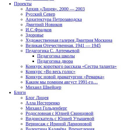
Проекты
Архив «Лицея». 2000 — 2003
Русский Север
Архитектура Петрозаводска
Дмитрий Новиков
И.С.Фрадков
Здоровье
Художественная галерея Дмитрия Москина
Великая Отечественная. 1941 — 1945
Педагогика С. Артемьевой
Педагогика школы
Педагогика двора
Конкурс короткого рассказа «Сестра таланта»
Конкурс «Во весь голос»
Конкурс новой драматургии «Ремарка»
Каким мы помним август 1991-го…
Михаил Швейцер
Блоги
Блог Лицея
Алла Нестеренко
Михаил Гольденберг
Родословная с Юлией Свинцовой
Видоискатель с Юлией Утышевой
Вернисаж с Ириной Ларионовой
Валентина Калачёва. Впечатления