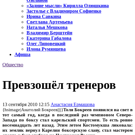
Озолиной
«Задние мысли» Кирилла Олюшкина
Застолье с Владимиром Софиенко
Ирина Савкина
Светлана Артемьева
Наталья Мешкова
Владимир Берштейн
Екатерина Габалова
Олег Липовецкий
Илона Румянцева
Афиша
Общество
Превзошёл тренеров
13 сентября 2010 12:15
Анастасия Ермашова
{hsimage|Анатолий Бокреев||||}
Толя Бокреев появился на свет в
тот самый год, когда в последний раз чемпионом Северо-
Запада по боксу стал карельский спортсмен. То есть ровно
восемнадцать лет назад. Этим летом Костомукша ликовала:
их земляк вернул Карелии боксерскую славу, стал мастером