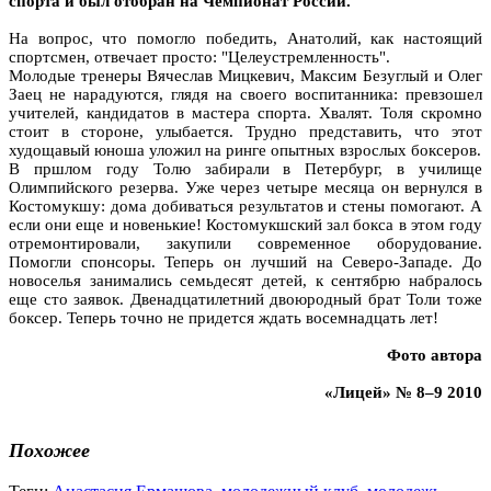
спорта и был отобран на Чемпионат России.
На вопрос, что помогло победить, Анатолий, как настоящий
спортсмен, отвечает просто: "Целеустремленность".
Молодые тренеры Вячеслав Мицкевич, Максим Безуглый и Олег
Заец не нарадуются, глядя на своего воспитанника: превзошел
учителей, кандидатов в мастера спорта. Хвалят. Толя скромно
стоит в стороне, улыбается. Трудно представить, что этот
худощавый юноша уложил на ринге опытных взрослых боксеров.
В пршлом году Толю забирали в Петербург, в училище
Олимпийского резерва. Уже через четыре месяца он вернулся в
Костомукшу: дома добиваться результатов и стены помогают. А
если они еще и новенькие! Костомукшский зал бокса в этом году
отремонтировали, закупили современное оборудование.
Помогли спонсоры. Теперь он лучший на Северо-Западе. До
новоселья занимались семьдесят детей, к сентябрю набралось
еще сто заявок. Двенадцатилетний двоюродный брат Толи тоже
боксер. Теперь точно не придется ждать восемнадцать лет!
Фото автора
«Лицей» № 8–9 2010
Похожее