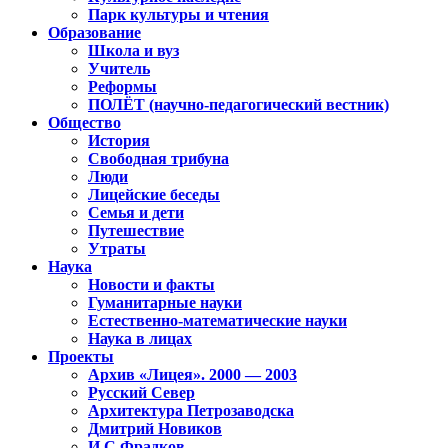
Парк культуры и чтения
Образование
Школа и вуз
Учитель
Реформы
ПОЛЁТ (научно-педагогический вестник)
Общество
История
Свободная трибуна
Люди
Лицейские беседы
Семья и дети
Путешествие
Утраты
Наука
Новости и факты
Гуманитарные науки
Естественно-математические науки
Наука в лицах
Проекты
Архив «Лицея». 2000 — 2003
Русский Север
Архитектура Петрозаводска
Дмитрий Новиков
И.С.Фрадков