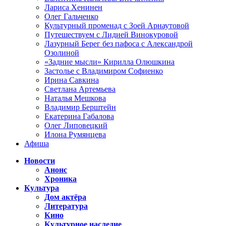
Лариса Хенинен
Олег Гальченко
Культурный променад с Зоей Арнаутовой
Путешествуем с Лидией Винокуровой
Лазурный Берег без пафоса с Александрой
Озолиной
«Задние мысли» Кирилла Олюшкина
Застолье с Владимиром Софиенко
Ирина Савкина
Светлана Артемьева
Наталья Мешкова
Владимир Берштейн
Екатерина Габалова
Олег Липовецкий
Илона Румянцева
Афиша
Новости
Анонс
Хроника
Культура
Дом актёра
Литература
Кино
Культурное наследие