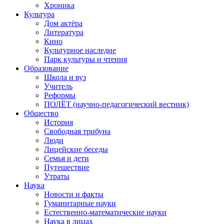
Хроника
Культура
Дом актёра
Литература
Кино
Культурное наследие
Парк культуры и чтения
Образование
Школа и вуз
Учитель
Реформы
ПОЛЁТ (научно-педагогический вестник)
Общество
История
Свободная трибуна
Люди
Лицейские беседы
Семья и дети
Путешествие
Утраты
Наука
Новости и факты
Гуманитарные науки
Естественно-математические науки
Наука в лицах