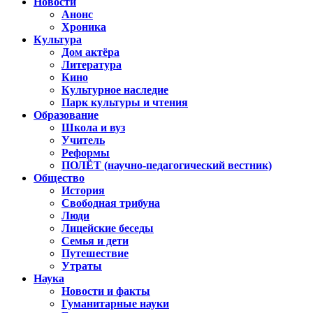
Новости
Анонс
Хроника
Культура
Дом актёра
Литература
Кино
Культурное наследие
Парк культуры и чтения
Образование
Школа и вуз
Учитель
Реформы
ПОЛЁТ (научно-педагогический вестник)
Общество
История
Свободная трибуна
Люди
Лицейские беседы
Семья и дети
Путешествие
Утраты
Наука
Новости и факты
Гуманитарные науки