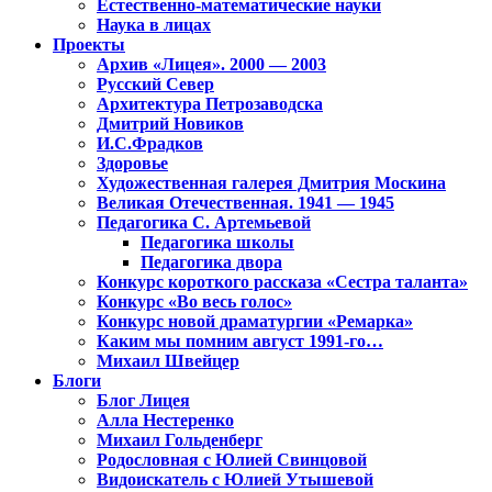
Естественно-математические науки
Наука в лицах
Проекты
Архив «Лицея». 2000 — 2003
Русский Север
Архитектура Петрозаводска
Дмитрий Новиков
И.С.Фрадков
Здоровье
Художественная галерея Дмитрия Москина
Великая Отечественная. 1941 — 1945
Педагогика С. Артемьевой
Педагогика школы
Педагогика двора
Конкурс короткого рассказа «Сестра таланта»
Конкурс «Во весь голос»
Конкурс новой драматургии «Ремарка»
Каким мы помним август 1991-го…
Михаил Швейцер
Блоги
Блог Лицея
Алла Нестеренко
Михаил Гольденберг
Родословная с Юлией Свинцовой
Видоискатель с Юлией Утышевой