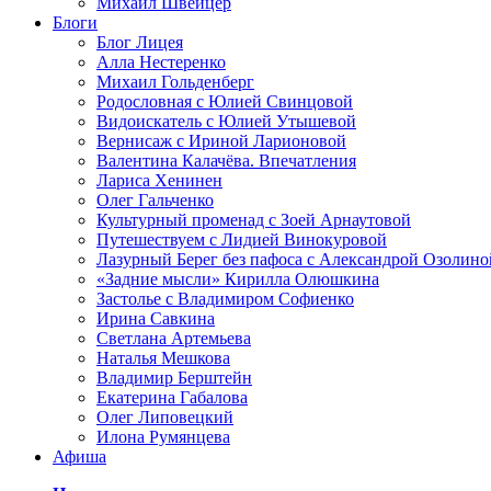
Михаил Швейцер
Блоги
Блог Лицея
Алла Нестеренко
Михаил Гольденберг
Родословная с Юлией Свинцовой
Видоискатель с Юлией Утышевой
Вернисаж с Ириной Ларионовой
Валентина Калачёва. Впечатления
Лариса Хенинен
Олег Гальченко
Культурный променад с Зоей Арнаутовой
Путешествуем с Лидией Винокуровой
Лазурный Берег без пафоса с Александрой Озолино
«Задние мысли» Кирилла Олюшкина
Застолье с Владимиром Софиенко
Ирина Савкина
Светлана Артемьева
Наталья Мешкова
Владимир Берштейн
Екатерина Габалова
Олег Липовецкий
Илона Румянцева
Афиша