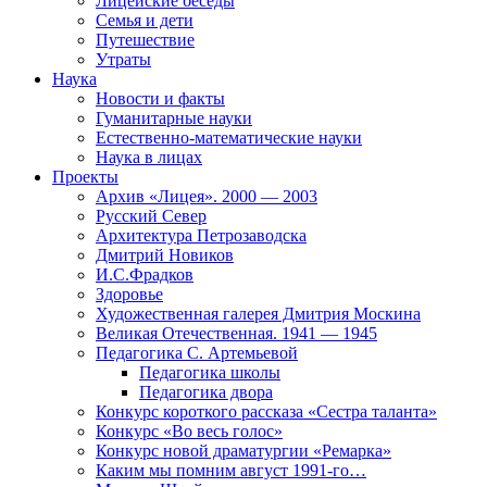
Лицейские беседы
Семья и дети
Путешествие
Утраты
Наука
Новости и факты
Гуманитарные науки
Естественно-математические науки
Наука в лицах
Проекты
Архив «Лицея». 2000 — 2003
Русский Север
Архитектура Петрозаводска
Дмитрий Новиков
И.С.Фрадков
Здоровье
Художественная галерея Дмитрия Москина
Великая Отечественная. 1941 — 1945
Педагогика С. Артемьевой
Педагогика школы
Педагогика двора
Конкурс короткого рассказа «Сестра таланта»
Конкурс «Во весь голос»
Конкурс новой драматургии «Ремарка»
Каким мы помним август 1991-го…