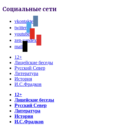
Социальные сети
vkontakte
twitter
youtube
zen-yandex
mail
12+
Лицейские беседы
Русский Север
Литература
История
И.С.Фрадков
12+
Лицейские беседы
Русский Север
Литература
История
И.С.Фрадков