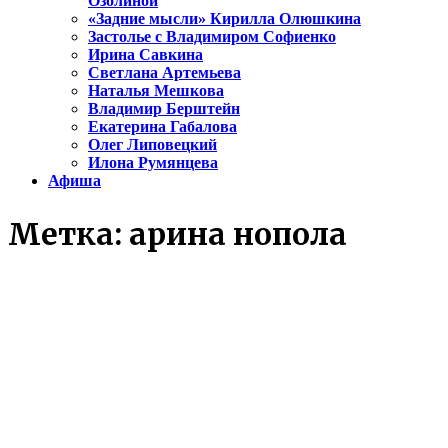
Озолиной
«Задние мысли» Кирилла Олюшкина
Застолье с Владимиром Софиенко
Ирина Савкина
Светлана Артемьева
Наталья Мешкова
Владимир Берштейн
Екатерина Габалова
Олег Липовецкий
Илона Румянцева
Афиша
Метка:
арина нопола