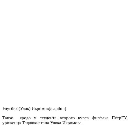
Улугбек (Улик) Икромов[/caption]
Такое кредо у студента второго курса филфака ПетрГУ,
уроженца Таджикистана Улика Икромова.