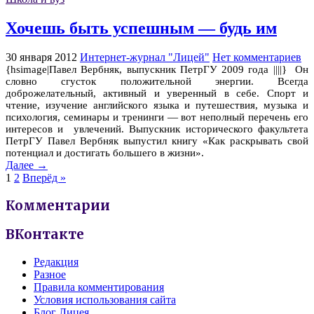
Хочешь быть успешным — будь им
30 января 2012
Интернет-журнал "Лицей"
Нет комментариев
{hsimage|Павел Вербняк, выпускник ПетрГУ 2009 года ||||} Он
словно сгусток положительной энергии. Всегда
доброжелательный, активный и уверенный в себе. Спорт и
чтение, изучение английского языка и путешествия, музыка и
психология, семинары и тренинги — вот неполный перечень его
интересов и
увлечений. В
ыпускник исторического факультета
ПетрГУ Павел Вербняк
выпустил книгу «Как раскрывать свой
потенциал и достигать большего в жизни».
Далее →
1
2
Вперёд »
Комментарии
ВКонтакте
Редакция
Разное
Правила комментирования
Условия использования сайта
Блог Лицея