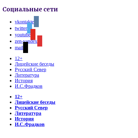
Социальные сети
vkontakte
twitter
youtube
zen-yandex
mail
12+
Лицейские беседы
Русский Север
Литература
История
И.С.Фрадков
12+
Лицейские беседы
Русский Север
Литература
История
И.С.Фрадков