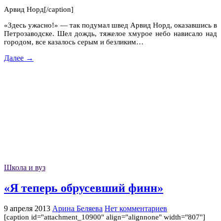
Арвид Норд[/caption]
«Здесь ужасно!» — так подумал швед Арвид Норд, оказавшись в
Петрозаводске. Шел дождь, тяжелое хмурое небо нависало над
городом, все казалось серым и безликим…
Далее →
Школа и вуз
«Я теперь обрусевший финн»
9 апреля 2013
Арина Беляева
Нет комментариев
[caption id="attachment_10900" align="alignnone" width="807"]