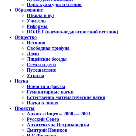
Парк культуры и чтения
Образование
Школа и вуз
Учитель
Реформы
ПОЛЁТ (научно-педагогический вестник)
Общество
История
Свободная трибуна
Люди
Лицейские беседы
Семья и дети
Путешествие
Утраты
Наука
Новости и факты
Гуманитарные науки
Естественно-математические науки
Наука в лицах
Проекты
Архив «Лицея». 2000 — 2003
Русский Север
Архитектура Петрозаводска
Дмитрий Новиков
И.С.Фрадков