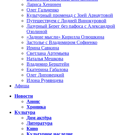
Лариса Хенинен
Олег Гальченко
Культурный променад с Зоей Арнаутовой
Путешествуем с Лидией Винокуровой
Лазурный Берег без пафоса с Александрой
Озолиной
«Задние мысли» Кирилла Олюшкина
Застолье с Владимиром Софиенко
Ирина Савкина
Светлана Артемьева
Наталья Мешкова
Владимир Берштейн
Екатерина Габалова
Олег Липовецкий
Илона Румянцева
Афиша
Новости
Анонс
Хроника
Культура
Дом актёра
Литература
Кино
Культурное наследие