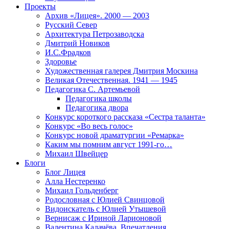
Проекты
Архив «Лицея». 2000 — 2003
Русский Север
Архитектура Петрозаводска
Дмитрий Новиков
И.С.Фрадков
Здоровье
Художественная галерея Дмитрия Москина
Великая Отечественная. 1941 — 1945
Педагогика С. Артемьевой
Педагогика школы
Педагогика двора
Конкурс короткого рассказа «Сестра таланта»
Конкурс «Во весь голос»
Конкурс новой драматургии «Ремарка»
Каким мы помним август 1991-го…
Михаил Швейцер
Блоги
Блог Лицея
Алла Нестеренко
Михаил Гольденберг
Родословная с Юлией Свинцовой
Видоискатель с Юлией Утышевой
Вернисаж с Ириной Ларионовой
Валентина Калачёва. Впечатления