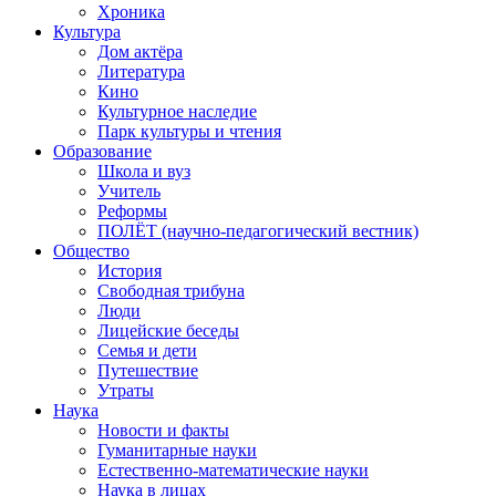
Хроника
Культура
Дом актёра
Литература
Кино
Культурное наследие
Парк культуры и чтения
Образование
Школа и вуз
Учитель
Реформы
ПОЛЁТ (научно-педагогический вестник)
Общество
История
Свободная трибуна
Люди
Лицейские беседы
Семья и дети
Путешествие
Утраты
Наука
Новости и факты
Гуманитарные науки
Естественно-математические науки
Наука в лицах