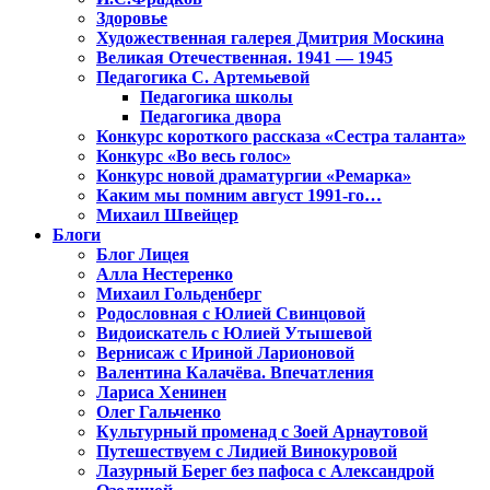
Здоровье
Художественная галерея Дмитрия Москина
Великая Отечественная. 1941 — 1945
Педагогика С. Артемьевой
Педагогика школы
Педагогика двора
Конкурс короткого рассказа «Сестра таланта»
Конкурс «Во весь голос»
Конкурс новой драматургии «Ремарка»
Каким мы помним август 1991-го…
Михаил Швейцер
Блоги
Блог Лицея
Алла Нестеренко
Михаил Гольденберг
Родословная с Юлией Свинцовой
Видоискатель с Юлией Утышевой
Вернисаж с Ириной Ларионовой
Валентина Калачёва. Впечатления
Лариса Хенинен
Олег Гальченко
Культурный променад с Зоей Арнаутовой
Путешествуем с Лидией Винокуровой
Лазурный Берег без пафоса с Александрой