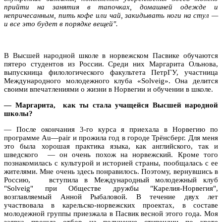
прийти на занятия в тапочках, домашней одежде и
непричесанным, пить кофе или чай, закидывать ноги на стул —
и все это будет в порядке вещей".
В Высшей народной школе в норвежском Пасвике обучаются
пятеро студентов из России. Среди них Маргарита Ольнова,
выпускница филологического факультета ПетрГУ, участница
Международного молодежного клуба «
Solveig
». Она делится
своими впечатлениями о жизни в Норвегии и обучении в школе.
— Маргарита, как ты стала учащейся Высшей народной
школы?
— После окончания 3-го курса я приехала в Норвегию по
программе
Au
—
pair
и прожила год в городе Трёнсберг. Для меня
это была хорошая практика языка, как английского, так и
шведского — он очень похож на норвежский. Кроме того
познакомилась с культурой и историей страны, пообщалась с ее
жителями. Мне очень здесь понравилось. Поэтому, вернувшись в
Россию, вступила в Международный молодежный клуб
"
Solveig
" при Обществе дружбы "Карелия-Норвегия",
возглавляемый Анной Рыбаловой. В течение двух лет
участвовала в карельско-норвежских проектах, в составе
молодежной группы приезжала в Пасвик весной этого года. Моя
заявка прошла отбор на получение стипендии по квоте