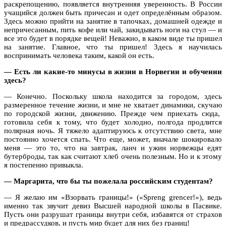
раскрепощению, появляется внутренняя уверенность. В России
учащийся должен быть причесан и одет определённым образом.
Здесь можно прийти на занятие в тапочках, домашней одежде и
непричесанным, пить кофе или чай, закидывать ноги на стул — и
все это будет в порядке вещей! Неважно, в каком виде ты пришел
на занятие. Главное, что ты пришел! Здесь я научилась
воспринимать человека таким, какой он есть.
— Есть ли какие-то минусы в жизни в Норвегии и обучении
здесь?
— Конечно. Поскольку школа находится за городом, здесь
размеренное течение жизни, и мне не хватает динамики, скучаю
по городской жизни, движению. Прежде чем приехать сюда,
готовила себя к тому, что будет холодно, полгода продлится
полярная ночь. Я тяжело адаптируюсь к отсутствию света, мне
постоянно хочется спать. Что еще, может, вначале шокировало
меня — это то, что на завтрак, ланч и ужин норвежцы едят
бутерброды, так как считают хлеб очень полезным. Но и к этому
я постепенно привыкла.
— Маргарита, что бы ты пожелала российским студентам?
— Я желаю им «Взорвать границы!» («
Spreng
grencer
!»), ведь
именно так звучит девиз Высшей народной школы в Пасвике.
Пусть они разрушат границы внутри себя, избавятся от страхов
и предрассудков, и пусть мир будет для них без границ!