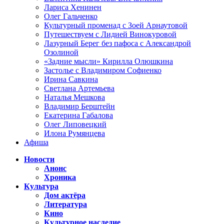
Лариса Хенинен
Олег Гальченко
Культурный променад с Зоей Арнаутовой
Путешествуем с Лидией Винокуровой
Лазурный Берег без пафоса с Александрой
Озолиной
«Задние мысли» Кирилла Олюшкина
Застолье с Владимиром Софиенко
Ирина Савкина
Светлана Артемьева
Наталья Мешкова
Владимир Берштейн
Екатерина Габалова
Олег Липовецкий
Илона Румянцева
Афиша
Новости
Анонс
Хроника
Культура
Дом актёра
Литература
Кино
Культурное наследие