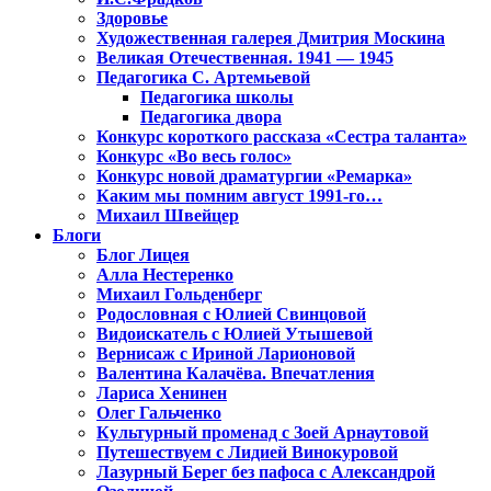
Здоровье
Художественная галерея Дмитрия Москина
Великая Отечественная. 1941 — 1945
Педагогика С. Артемьевой
Педагогика школы
Педагогика двора
Конкурс короткого рассказа «Сестра таланта»
Конкурс «Во весь голос»
Конкурс новой драматургии «Ремарка»
Каким мы помним август 1991-го…
Михаил Швейцер
Блоги
Блог Лицея
Алла Нестеренко
Михаил Гольденберг
Родословная с Юлией Свинцовой
Видоискатель с Юлией Утышевой
Вернисаж с Ириной Ларионовой
Валентина Калачёва. Впечатления
Лариса Хенинен
Олег Гальченко
Культурный променад с Зоей Арнаутовой
Путешествуем с Лидией Винокуровой
Лазурный Берег без пафоса с Александрой