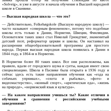
«
Solveig
», и уже в августе я начала обучение в Высшей народной
школе в Сванвике.
— Высшая народная школа — что это?
— Действительно, Folkehøgskole (Высшую народную школу) —
часто называют «северным феноменом», потому что подобные
школы есть только в Дании, Норвегии, Швеции, Финляндии.
Основателем таких школ стал Николай Грюндтвиг
, з
наменитый
датский поэт, реформатор церкви и школы. Он настаивал на
расширении общеобразовательной программы для простого
народа. Первая высшая народная школа появилась в Дании в
1844 году, в
1864-м в Норвегии.
В Норвегии более 80 таких школ. Все они расположены, как
правило, вдали от городского шума и суеты, каждая имеет свою
специализацию. Школа в Пасвике была открыта в 1936 году и
сейчас здесь есть такие направления обучения как «езда на
собачьих упряжках», «охота и рыбалка», «фото- и
видеомастерство», «конный спорт», «арктическая еда», «жизнь
на природе», «норвежский язык и культура».
— На каком направлении учишься ты? Какие отличия в
обучении в сравнении с российскими учебными
заведениями?