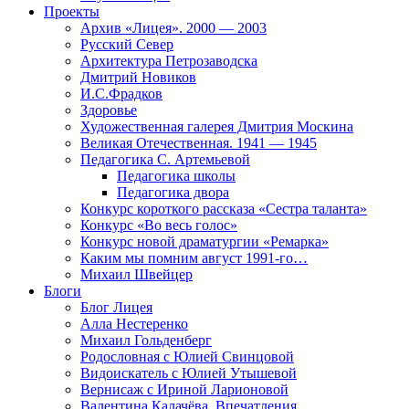
Проекты
Архив «Лицея». 2000 — 2003
Русский Север
Архитектура Петрозаводска
Дмитрий Новиков
И.С.Фрадков
Здоровье
Художественная галерея Дмитрия Москина
Великая Отечественная. 1941 — 1945
Педагогика С. Артемьевой
Педагогика школы
Педагогика двора
Конкурс короткого рассказа «Сестра таланта»
Конкурс «Во весь голос»
Конкурс новой драматургии «Ремарка»
Каким мы помним август 1991-го…
Михаил Швейцер
Блоги
Блог Лицея
Алла Нестеренко
Михаил Гольденберг
Родословная с Юлией Свинцовой
Видоискатель с Юлией Утышевой
Вернисаж с Ириной Ларионовой
Валентина Калачёва. Впечатления