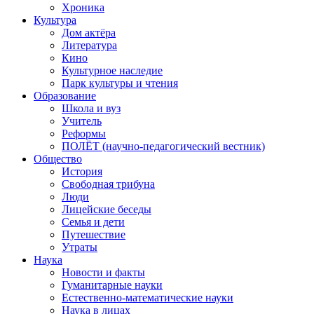
Хроника
Культура
Дом актёра
Литература
Кино
Культурное наследие
Парк культуры и чтения
Образование
Школа и вуз
Учитель
Реформы
ПОЛЁТ (научно-педагогический вестник)
Общество
История
Свободная трибуна
Люди
Лицейские беседы
Семья и дети
Путешествие
Утраты
Наука
Новости и факты
Гуманитарные науки
Естественно-математические науки
Наука в лицах