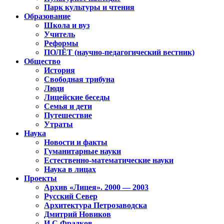
Парк культуры и чтения
Образование
Школа и вуз
Учитель
Реформы
ПОЛЁТ (научно-педагогический вестник)
Общество
История
Свободная трибуна
Люди
Лицейские беседы
Семья и дети
Путешествие
Утраты
Наука
Новости и факты
Гуманитарные науки
Естественно-математические науки
Наука в лицах
Проекты
Архив «Лицея». 2000 — 2003
Русский Север
Архитектура Петрозаводска
Дмитрий Новиков
И.С.Фрадков