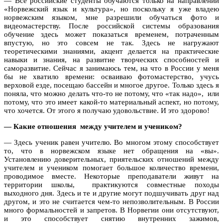
—
Все российские студенты
обучаются только на направлении
«Норвежский язык и культура», но поскольку я уже владею
норвежским языком, мне разрешили обучаться фото и
видеомастерству. После российской системы образования
обучение здесь может показаться временем, потраченным
впустую, но это совсем не так. Здесь не нагружают
теоретическими знаниями, акцент делается на практические
навыки и знания, на развитие творческих способностей и
саморазвитие. Сейчас я занимаюсь тем, на что в России у меня
бы не хватило времени: осваиваю фотомастерство, учусь
верховой езде, посещаю бассейн и многое другое. Только здесь я
поняла, что можно делать что-то не потому, что «так надо», или
потому, что это имеет какой-то материальный аспект, но потому,
что хочется. От этого я получаю удовольствие. И это здорово!
— Какие отношения между учителем и учеником?
— Здесь ученик равен учителю. Во многом этому способствует
то, что в норвежском языке нет обращения на «вы».
Установлению доверительных, приятельских отношений между
учителем и учеником помогает большое количество времени,
проводимое вместе. Некоторые преподаватели живут на
территории школы, практикуются совместные походы
выходного дня. Здесь и те и другие могут подшучивать друг над
другом, и это не считается чем-то непозволительным. В России
много формальностей и запретов. В Норвегии они отсутствуют,
и это способствует снятию внутренних зажимов,