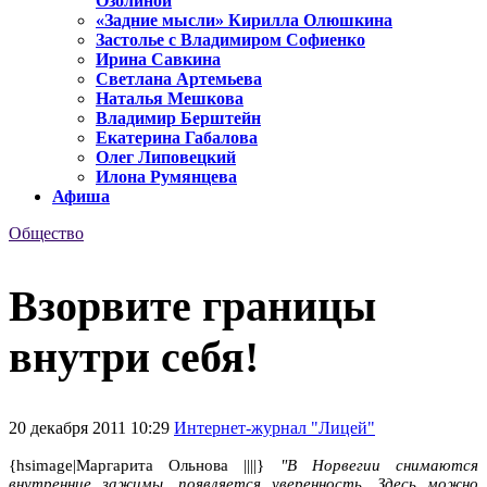
Озолиной
«Задние мысли» Кирилла Олюшкина
Застолье с Владимиром Софиенко
Ирина Савкина
Светлана Артемьева
Наталья Мешкова
Владимир Берштейн
Екатерина Габалова
Олег Липовецкий
Илона Румянцева
Афиша
Общество
Взорвите границы
внутри себя!
20 декабря 2011 10:29
Интернет-журнал "Лицей"
{hsimage|Маргарита Ольнова ||||}
"В Норвегии снимаются
внутренние зажимы, появляется уверенность. Здесь можно