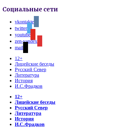
Социальные сети
vkontakte
twitter
youtube
zen-yandex
mail
12+
Лицейские беседы
Русский Север
Литература
История
И.С.Фрадков
12+
Лицейские беседы
Русский Север
Литература
История
И.С.Фрадков