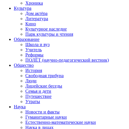
Хроника
Культура
Дом актёра
Литература
Кино
Культурное наследие
Парк культуры и чтения
Образование
Школа и вуз
Учитель
Реформы
ПОЛЁТ (научно-педагогический вестник)
Общество
История
Свободная трибуна
Люди
Лицейские беседы
Семья и дети
Путешествие
Утраты
Наука
Новости и факты
Гуманитарные науки
Естественно-математические науки
Наука в лицах