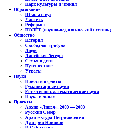
Парк культуры и чтения
Образование
Школа и вуз
Учитель
Реформы
ПОЛЁТ (научно-педагогический вестник)
Общество
История
Свободная трибуна
Люди
Лицейские беседы
Семья и дети
Путешествие
Утраты
Наука
Новости и факты
Гуманитарные науки
Естественно-математические науки
Наука в лицах
Проекты
Архив «Лицея». 2000 — 2003
Русский Север
Архитектура Петрозаводска
Дмитрий Новиков
И.С.Фрадков