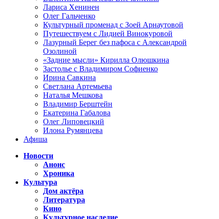
Лариса Хенинен
Олег Гальченко
Культурный променад с Зоей Арнаутовой
Путешествуем с Лидией Винокуровой
Лазурный Берег без пафоса с Александрой
Озолиной
«Задние мысли» Кирилла Олюшкина
Застолье с Владимиром Софиенко
Ирина Савкина
Светлана Артемьева
Наталья Мешкова
Владимир Берштейн
Екатерина Габалова
Олег Липовецкий
Илона Румянцева
Афиша
Новости
Анонс
Хроника
Культура
Дом актёра
Литература
Кино
Культурное наследие