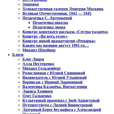
Здоровье
Художественная галерея Дмитрия Москина
Великая Отечественная. 1941 — 1945
Педагогика С. Артемьевой
Педагогика школы
Педагогика двора
Конкурс короткого рассказа «Сестра таланта»
Конкурс «Во весь голос»
Конкурс новой драматургии «Ремарка»
Каким мы помним август 1991-го…
Михаил Швейцер
Блоги
Блог Лицея
Алла Нестеренко
Михаил Гольденберг
Родословная с Юлией Свинцовой
Видоискатель с Юлией Утышевой
Вернисаж с Ириной Ларионовой
Валентина Калачёва. Впечатления
Лариса Хенинен
Олег Гальченко
Культурный променад с Зоей Арнаутовой
Путешествуем с Лидией Винокуровой
Лазурный Берег без пафоса с Александрой