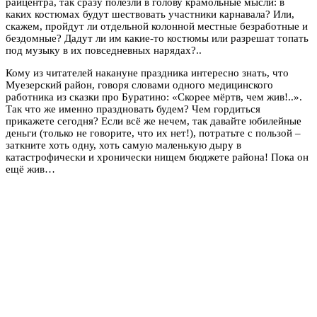
райцентра, так сразу полезли в голову крамольные мысли: в
каких костюмах будут шествовать участники карнавала? Или,
скажем, пройдут ли отдельной колонной местные безработные и
бездомные? Дадут ли им какие-то костюмы или разрешат топать
под музыку в их повседневных нарядах?..
Кому из читателей накануне праздника интересно знать, что
Муезерский район, говоря словами одного медицинского
работника из сказки про Буратино: «Скорее мёртв, чем жив!..».
Так что же именно праздновать будем? Чем гордиться
прикажете сегодня? Если всё же нечем, так давайте юбилейные
деньги (только не говорите, что их нет!), потратьте с пользой –
заткните хоть одну, хоть самую маленькую дыру в
катастрофически и хронически нищем бюджете района! Пока он
ещё жив…