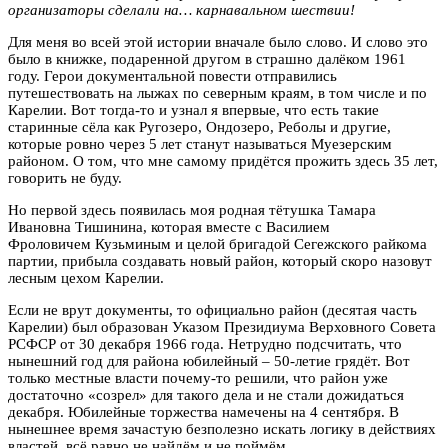
организаторы сделали на… карнавальном шествии!
Для меня во всей этой истории вначале было слово. И слово это
было в книжке, подаренной другом в страшно далёком 1961
году. Герои документальной повести отправились
путешествовать на лыжах по северным краям, в том числе и по
Карелии. Вот тогда-то и узнал я впервые, что есть такие
старинные сёла как Ругозеро, Ондозеро, Реболы и другие,
которые ровно через 5 лет станут называться Муезерским
районом. О том, что мне самому придётся прожить здесь 35 лет,
говорить не буду.
Но первой здесь появилась моя родная тётушка Тамара
Ивановна Тишинина, которая вместе с Василием
Фроловичем Кузьминым и целой бригадой Сегежского райкома
партии, прибыла создавать новый район, который скоро назовут
лесным цехом Карелии.
Если не врут документы, то официально район (десятая часть
Карелии) был образован Указом Президиума Верховного Совета
РСФСР от 30 декабря 1966 года. Нетрудно подсчитать, что
нынешний год для района юбилейный – 50-летие грядёт. Вот
только местные власти почему-то решили, что район уже
достаточно «созрел» для такого дела и не стали дожидаться
декабря. Юбилейные торжества намечены на 4 сентября. В
нынешнее время зачастую безполезно искать логику в действиях
властей, всё равно не найдём и не поймём.