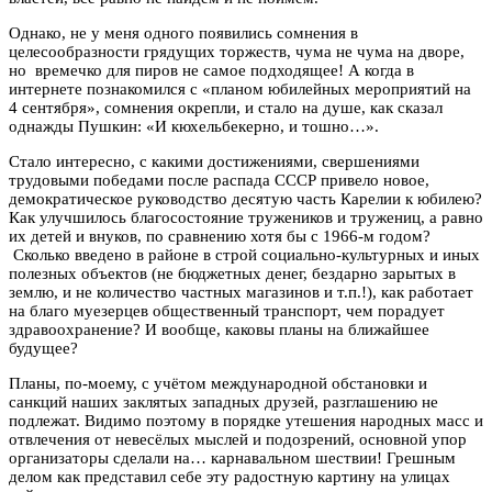
Однако, не у меня одного появились сомнения в
целесообразности грядущих торжеств, чума не чума на дворе,
но времечко для пиров не самое подходящее! А когда в
интернете познакомился с «планом юбилейных мероприятий на
4 сентября», сомнения окрепли, и стало на душе, как сказал
однажды Пушкин: «И кюхельбекерно, и тошно…».
Стало интересно, с какими достижениями, свершениями
трудовыми победами после распада СССР привело новое,
демократическое руководство десятую часть Карелии к юбилею?
Как улучшилось благосостояние тружеников и тружениц, а равно
их детей и внуков, по сравнению хотя бы с 1966-м годом?
Сколько введено в районе в строй социально-культурных и иных
полезных объектов (не бюджетных денег, бездарно зарытых в
землю, и не количество частных магазинов и т.п.!), как работает
на благо муезерцев общественный транспорт, чем порадует
здравоохранение? И вообще, каковы планы на ближайшее
будущее?
Планы, по-моему, с учётом международной обстановки и
санкций наших заклятых западных друзей, разглашению не
подлежат. Видимо поэтому в порядке утешения народных масс и
отвлечения от невесёлых мыслей и подозрений, основной упор
организаторы сделали на… карнавальном шествии! Грешным
делом как представил себе эту радостную картину на улицах