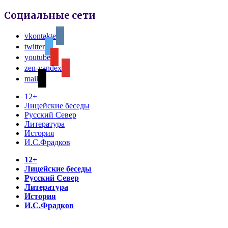
Социальные сети
vkontakte
twitter
youtube
zen-yandex
mail
12+
Лицейские беседы
Русский Север
Литература
История
И.С.Фрадков
12+
Лицейские беседы
Русский Север
Литература
История
И.С.Фрадков