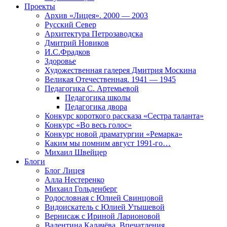
Проекты
Архив «Лицея». 2000 — 2003
Русский Север
Архитектура Петрозаводска
Дмитрий Новиков
И.С.Фрадков
Здоровье
Художественная галерея Дмитрия Москина
Великая Отечественная. 1941 — 1945
Педагогика С. Артемьевой
Педагогика школы
Педагогика двора
Конкурс короткого рассказа «Сестра таланта»
Конкурс «Во весь голос»
Конкурс новой драматургии «Ремарка»
Каким мы помним август 1991-го…
Михаил Швейцер
Блоги
Блог Лицея
Алла Нестеренко
Михаил Гольденберг
Родословная с Юлией Свинцовой
Видоискатель с Юлией Утышевой
Вернисаж с Ириной Ларионовой
Валентина Калачёва. Впечатления