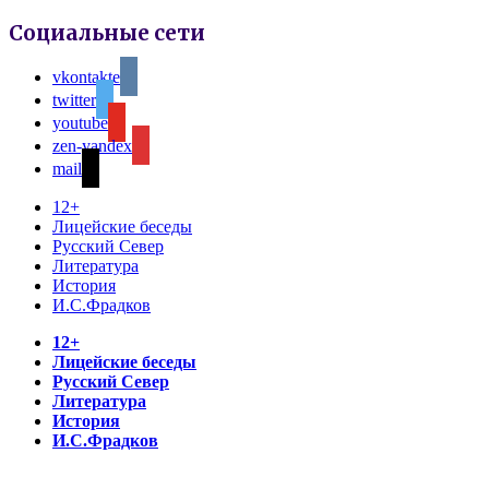
Социальные сети
vkontakte
twitter
youtube
zen-yandex
mail
12+
Лицейские беседы
Русский Север
Литература
История
И.С.Фрадков
12+
Лицейские беседы
Русский Север
Литература
История
И.С.Фрадков