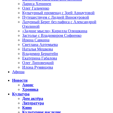
Лариса Хенинен
Олег Гальченко
Культурный променад с Зоей Арнаутовой
Путешествуем с Лидией Винокуровой
Лазурный Берег без пафоса с Александрой
Озолиной
«Задние мысли» Кирилла Олюшкина
Застолье с Владимиром Софиенко
Ирина Савкина
Светлана Артемьева
Наталья Мешкова
Владимир Берштейн
Екатерина Габалова
Олег Липовецкий
Илона Румянцева
Афиша
Новости
Анонс
Хроника
Культура
Дом актёра
Литература
Кино
Культурное наследие