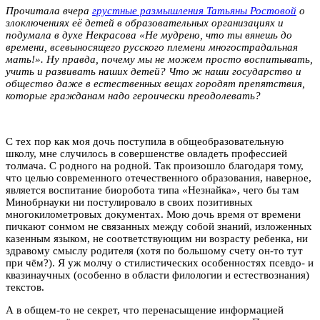
Прочитала вчера
грустные размышления Татьяны Ростовой
о
злоключениях её детей в образовательных организациях и
подумала в духе Некрасова «Не мудрено, что ты вянешь до
времени, всевыносящего русского племени многострадальная
мать!». Ну правда, почему мы не можем просто воспитывать,
учить и развивать наших детей? Что ж наши государство и
общество даже в естественных вещах городят препятствия,
которые гражданам надо героически преодолевать?
С тех пор как моя дочь поступила в общеобразовательную
школу, мне случилось в совершенстве овладеть профессией
толмача. С родного на родной. Так произошло благодаря тому,
что целью современного отечественного образования, наверное,
является воспитание биоробота типа «Незнайка», чего бы там
Минобрнауки ни постулировало в своих позитивных
многокилометровых документах. Мою дочь время от времени
пичкают сонмом не связанных между собой знаний, изложенных
казенным языком, не соответствующим ни возрасту ребенка, ни
здравому смыслу родителя (хотя по большому счету он-то тут
при чём?). Я уж молчу о стилистических особенностях псевдо- и
квазинаучных (особенно в области филологии и естествознания)
текстов.
А в общем-то не секрет, что перенасыщение информацией