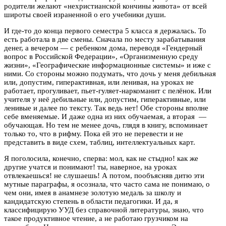
родители желают «нехристианской кончины живота» от всей
широты своей израненной о его учебники души.
И где-то до конца первого семестра 5 класса я держалась. То
есть работала в две смены. Сначала по месту зарабатывания
денег, а вечером — с ребенком дома, переводя «Гендерный
вопрос в Российской Федерации», «Организменную среду
жизни», «Географические информационные системы» и иже с
ними. Со стороны можно подумать, что дочь у меня дебильная
или, допустим, гиперактивная, или ленивая, на уроках не
работает, прогуливает, пьет-гуляет-наркоманит с пелёнок. Или
учителя у неё дебильные или, допустим, гиперактивные, или
ленивые и далее по тексту. Так ведь нет! Обе стороны вполне
себе вменяемые. И даже одна из них обучаемая, а вторая —
обучающая. Но тем не менее дочь, глядя в книгу, вспоминает
только то, что в рифму. Пока ей это не перевести и не
представить в виде схем, таблиц, интеллектуальных карт.
Я поголосила, конечно, сперва: мол, как не стыдно! как же
другие учатся и понимают! ты, наверное, на уроках
отвлекаешься! не слушаешь! А потом, пообъясняв дитю эти
мутные параграфы, я осознала, что часто сама не понимаю, о
чем они, имея в анамнезе золотую медаль за школу и
кандидатскую степень в области педагогики. И да, я
классифицирую УУД без справочной литературы, знаю, что
такое продуктивное чтение, а не работаю грузчиком на