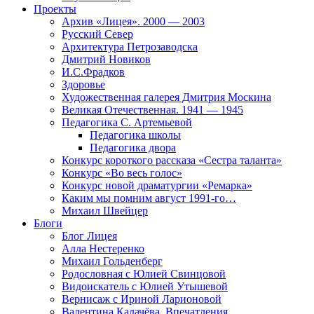
Проекты
Архив «Лицея». 2000 — 2003
Русский Север
Архитектура Петрозаводска
Дмитрий Новиков
И.С.Фрадков
Здоровье
Художественная галерея Дмитрия Москина
Великая Отечественная. 1941 — 1945
Педагогика С. Артемьевой
Педагогика школы
Педагогика двора
Конкурс короткого рассказа «Сестра таланта»
Конкурс «Во весь голос»
Конкурс новой драматургии «Ремарка»
Каким мы помним август 1991-го…
Михаил Швейцер
Блоги
Блог Лицея
Алла Нестеренко
Михаил Гольденберг
Родословная с Юлией Свинцовой
Видоискатель с Юлией Утышевой
Вернисаж с Ириной Ларионовой
Валентина Калачёва. Впечатления