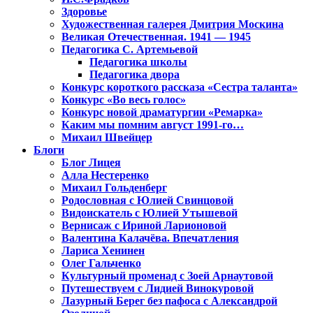
Здоровье
Художественная галерея Дмитрия Москина
Великая Отечественная. 1941 — 1945
Педагогика С. Артемьевой
Педагогика школы
Педагогика двора
Конкурс короткого рассказа «Сестра таланта»
Конкурс «Во весь голос»
Конкурс новой драматургии «Ремарка»
Каким мы помним август 1991-го…
Михаил Швейцер
Блоги
Блог Лицея
Алла Нестеренко
Михаил Гольденберг
Родословная с Юлией Свинцовой
Видоискатель с Юлией Утышевой
Вернисаж с Ириной Ларионовой
Валентина Калачёва. Впечатления
Лариса Хенинен
Олег Гальченко
Культурный променад с Зоей Арнаутовой
Путешествуем с Лидией Винокуровой
Лазурный Берег без пафоса с Александрой