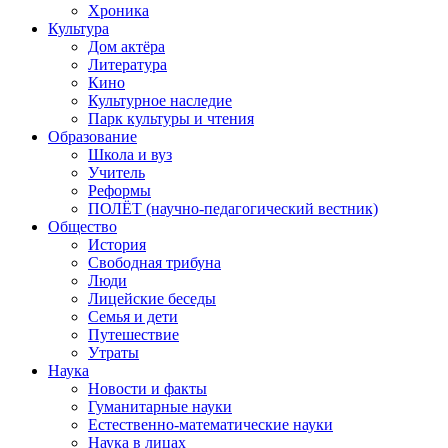
Хроника
Культура
Дом актёра
Литература
Кино
Культурное наследие
Парк культуры и чтения
Образование
Школа и вуз
Учитель
Реформы
ПОЛЁТ (научно-педагогический вестник)
Общество
История
Свободная трибуна
Люди
Лицейские беседы
Семья и дети
Путешествие
Утраты
Наука
Новости и факты
Гуманитарные науки
Естественно-математические науки
Наука в лицах