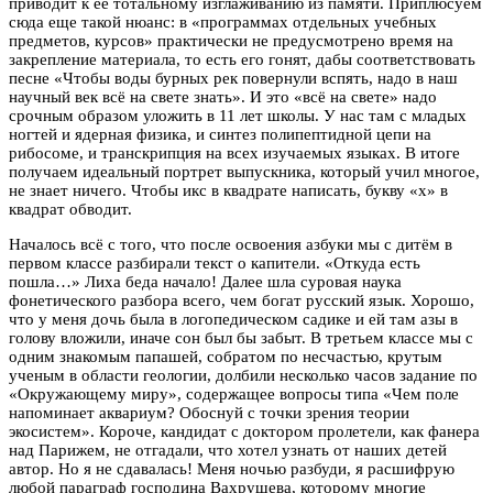
приводит к её тотальному изглаживанию из памяти. Приплюсуем
сюда еще такой нюанс: в «программах отдельных учебных
предметов, курсов» практически не предусмотрено время на
закрепление материала, то есть его гонят, дабы соответствовать
песне «Чтобы воды бурных рек повернули вспять, надо в наш
научный век всё на свете знать». И это «всё на свете» надо
срочным образом уложить в 11 лет школы. У нас там с младых
ногтей и ядерная физика, и синтез полипептидной цепи на
рибосоме, и транскрипция на всех изучаемых языках. В итоге
получаем идеальный портрет выпускника, который учил многое,
не знает ничего. Чтобы икс в квадрате написать, букву «х» в
квадрат обводит.
Началось всё с того, что после освоения азбуки мы с дитём в
первом классе разбирали текст о капители. «Откуда есть
пошла…» Лиха беда начало! Далее шла суровая наука
фонетического разбора всего, чем богат русский язык. Хорошо,
что у меня дочь была в логопедическом садике и ей там азы в
голову вложили, иначе сон был бы забыт. В третьем классе мы с
одним знакомым папашей, собратом по несчастью, крутым
ученым в области геологии, долбили несколько часов задание по
«Окружающему миру», содержащее вопросы типа «Чем поле
напоминает аквариум? Обоснуй с точки зрения теории
экосистем». Короче, кандидат с доктором пролетели, как фанера
над Парижем, не отгадали, что хотел узнать от наших детей
автор. Но я не сдавалась! Меня ночью разбуди, я расшифрую
любой параграф господина Вахрушева, которому многие