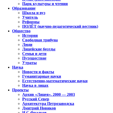
Парк культуры и чтения
Образование
Школа и вуз
Учитель
Реформы
ПОЛЁТ (научно-педагогический вестник)
Общество
История
Свободная трибуна
Люди
Лицейские беседы
Семья и дети
Путешествие
Утраты
Наука
Новости и факты
Гуманитарные науки
Естественно-математические науки
Наука в лицах
Проекты
Архив «Лицея». 2000 — 2003
Русский Север
Архитектура Петрозаводска
Дмитрий Новиков
И.С.Фрадков