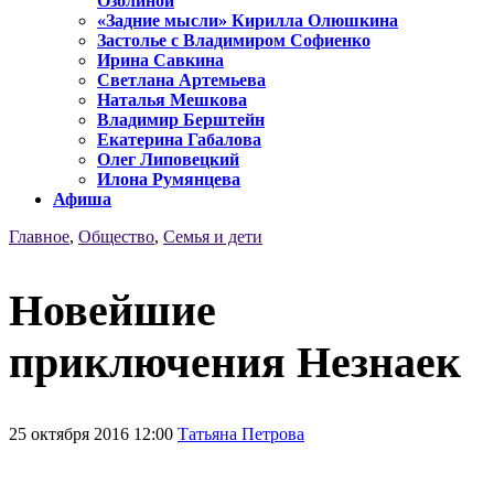
Озолиной
«Задние мысли» Кирилла Олюшкина
Застолье с Владимиром Софиенко
Ирина Савкина
Светлана Артемьева
Наталья Мешкова
Владимир Берштейн
Екатерина Габалова
Олег Липовецкий
Илона Румянцева
Афиша
Главное
,
Общество
,
Семья и дети
Новейшие
приключения Незнаек
25 октября 2016 12:00
Татьяна Петрова