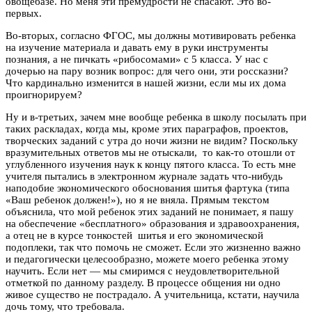
овощебазе. Но меня эти премудрости не спасают. Это во-
первых.
Во-вторых, согласно ФГОС, мы должны мотивировать ребенка
на изучение материала и давать ему в руки инструменты
познания, а не пичкать «рибосомами» с 5 класса. У нас с
дочерью на пару возник вопрос: для чего они, эти россказни?
Что кардинально изменится в нашей жизни, если мы их дома
проигнорируем?
Ну и в-третьих, зачем мне вообще ребенка в школу посылать при
таких раскладах, когда мы, кроме этих параграфов, проектов,
творческих заданий с утра до ночи жизни не видим? Поскольку
вразумительных ответов мы не отыскали, то как-то отошли от
углубленного изучения наук к концу пятого класса. То есть мне
учителя пытались в электронном журнале задать что-нибудь
наподобие экономического обоснования шитья фартука (типа
«Ваш ребенок должен!»), но я не вняла. Прямым текстом
объяснила, что мой ребенок этих заданий не понимает, я пашу
на обеспечение «бесплатного» образования и здравоохранения,
а отец не в курсе тонкостей шитья и его экономической
подоплеки, так что помочь не сможет. Если это жизненно важно
и педагогически целесообразно, можете моего ребенка этому
научить. Если нет — мы смиримся с неудовлетворительной
отметкой по данному разделу. В процессе общения ни одно
живое существо не пострадало. А учительница, кстати, научила
дочь тому, что требовала.