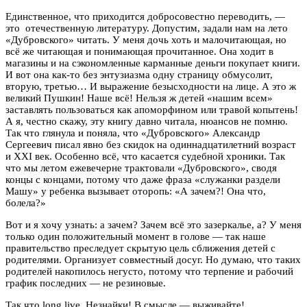
Единственное, что приходится добросовестно переводить, —
это отечественную литературу. Допустим, задали нам на лето
«Дубровского» читать. У меня дочь хоть и малочитающая, но
всё же читающая и понимающая прочитанное. Она ходит в
магазины и на сэкономленные карманные деньги покупает книги.
И вот она как-то без энтузиазма одну страницу обмусолит,
вторую, третью… И выражение безысходности на лице. А это ж
великий Пушкин! Наше всё! Нельзя ж детей «нашим всем»
заставлять пользоваться как апоморфином или травой копытень!
А я, честно скажу, эту книгу давно читала, нюансов не помню.
Так что глянула и поняла, что «Дубровского» Александр
Сергеевич писал явно без скидок на одиннадцатилетний возраст
и XXI век. Особенно всё, что касается судебной хроники. Так
что мы летом ежевечерне трактовали «Дубровского», сводя
концы с концами, потому что даже фраза «служанки раздели
Машу» у ребенка вызывает оторопь: «А зачем?! Она что,
болела?»
Вот и я хочу узнать: а зачем? Зачем всё это зазеркалье, а? У меня
только один положительный момент в голове — так наше
правительство преследует скрытую цель сближения детей с
родителями. Организует совместный досуг. Но думаю, что таких
родителей накопилось негусто, потому что терпение и рабочий
график последних — не резиновые.
Так что long live, Незнайки! В смысле — выживайте!