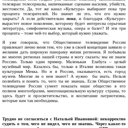
телеэкран телесериалы, напичканные сценами насилия, убийств,
жестокости. Да, тот же канал «Культура» выбирают пока три
процента телезрителей. Но значит ли это, что его нужно
закрыть? А если действительно
пока
, и благодаря «Культуре»
вырастет новое поколение, которому будет интересна серьезная
литература, симфоническая музыка, опера и балет? И эти три
процента – тоже чей-то выбор, который нужно уважать.
Я уже говорила, что Общественное телевидение России
привлекает лично меня тем, что уже в своей концепции заявило о
желании дать широкую панораму жизни регионов. Я побывала
во многих регионах нашей страны и могу сказать: мы не знаем
Россию. Только один пример. Маленькая Елабуга – целый
музейный мир. Казалось бы, только в Италии возможна такая
культурная Мекка. Но и в России, оказывается, есть город
музеев. Многие ли о нем знают? А нужно бы знать. Нельзя
полюбить и понять то, чего ты не знаешь. Если Общественное
телевидение России сумеет показать наше общество в его
полном многообразии, многонациональную культуру страны, то
здесь будет и просветительство, и воспитание патриотизма,
которые нам так необходимы.
Трудно не согласиться с Натальей Ивановной: некорректно
судить о том, чего не видел, чего не знаешь. Через какое-то