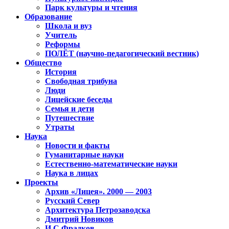
Парк культуры и чтения
Образование
Школа и вуз
Учитель
Реформы
ПОЛЁТ (научно-педагогический вестник)
Общество
История
Свободная трибуна
Люди
Лицейские беседы
Семья и дети
Путешествие
Утраты
Наука
Новости и факты
Гуманитарные науки
Естественно-математические науки
Наука в лицах
Проекты
Архив «Лицея». 2000 — 2003
Русский Север
Архитектура Петрозаводска
Дмитрий Новиков
И.С.Фрадков