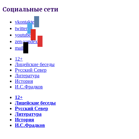
Социальные сети
vkontakte
twitter
youtube
zen-yandex
mail
12+
Лицейские беседы
Русский Север
Литература
История
И.С.Фрадков
12+
Лицейские беседы
Русский Север
Литература
История
И.С.Фрадков