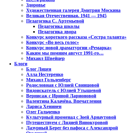
Здоровье
Художественная галерея Дмитрия Москина
Великая Отечественная. 1941 — 1945
Педагогика С. Артемьевой
Педагогика школы
Педагогика двора
Конкурс короткого рассказа «Сестра таланта»
Конкурс «Во весь голос»
Конкурс новой драматургии «Ремарка»
Каким мы помним август 1991-го…
Михаил Швейцер
Блоги
Блог Лицея
Алла Нестеренко
Михаил Гольденберг
Родословная с Юлией Свинцовой
Видоискатель с Юлией Утышевой
Вернисаж с Ириной Ларионовой
Валентина Калачёва. Впечатления
Лариса Хенинен
Олег Гальченко
Культурный променад с Зоей Арнаутовой
Путешествуем с Лидией Винокуровой
Лазурный Берег без пафоса с Александрой