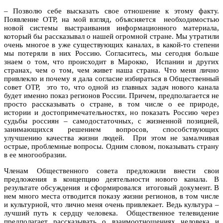
– Позволю себе высказать свое отношение к этому факту.
Появление ОТР, на мой взгляд, объясняется необходимостью
новой системы выстраивания информационного материала,
который бы рассказывал о нашей огромной стране. Мы утратили
очень многое в уже существующих каналах, в какой-то степени
мы потеряли в них Россию. Согласитесь, мы сегодня больше
знаем о том, что происходит в Марокко, Испании и других
странах, чем о том, чем живет наша страна. Что меня лично
привлекло и почему я дала согласие избираться в Общественный
совет ОТР, это то, что одной из главных задач нового канала
будет именно показ регионов России. Причем, предполагается не
просто рассказывать о стране, в том числе о ее природе,
истории и достопримечательностях, но показать Россию через
судьбы россиян – самодостаточных, с жизненной позицией,
занимающихся решением вопросов, способствующих
улучшению качества жизни людей. При этом не замалчивая
острые, проблемные вопросы. Одним словом, показывать страну
в ее многообразии.
Членам Общественного совета предложили внести свои
предложения в концепцию деятельности нового канала. В
результате обсуждения и сформировался итоговый документ. В
нем много места отводится показу жизни регионов, в том числе
и культурной, что лично меня очень привлекает. Ведь культура –
лучший путь к сердцу человека. Общественное телевидение
предполагает рассказывать о взаимоотношениях человека и