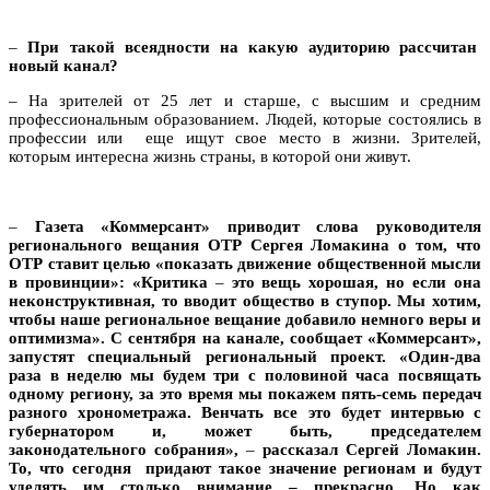
–
При такой всеядности на какую аудиторию рассчитан
новый канал?
– На зрителей от 25 лет и старше, с высшим и средним
профессиональным образованием. Людей, которые состоялись в
профессии или еще ищут свое место в жизни. Зрителей,
которым интересна жизнь страны, в которой они живут.
–
Газета «Коммерсант» приводит слова руководителя
регионального вещания ОТР Сергея Ломакина о том, что
ОТР ставит целью «показать движение общественной мысли
в провинции»: «Критика
–
это вещь хорошая, но если она
неконструктивная, то вводит общество в ступор. Мы хотим,
чтобы наше региональное вещание добавило немного веры и
оптимизма». С сентября на канале, сообщает «Коммерсант»,
запустят специальный региональный проект. «Один-два
раза в неделю мы будем три с половиной часа посвящать
одному региону, за это время мы покажем пять-семь передач
разного хронометража. Венчать все это будет интервью с
губернатором и, может быть, председателем
законодательного собрания»,
–
рассказал Сергей Ломакин.
То, что сегодня придают такое значение регионам и будут
уделять им столько внимание – прекрасно. Но как