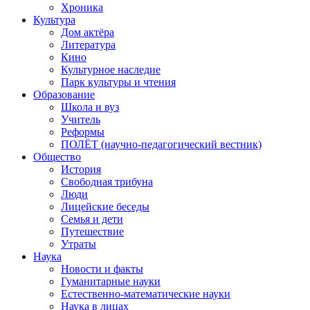
Хроника
Культура
Дом актёра
Литература
Кино
Культурное наследие
Парк культуры и чтения
Образование
Школа и вуз
Учитель
Реформы
ПОЛЁТ (научно-педагогический вестник)
Общество
История
Свободная трибуна
Люди
Лицейские беседы
Семья и дети
Путешествие
Утраты
Наука
Новости и факты
Гуманитарные науки
Естественно-математические науки
Наука в лицах