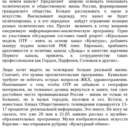
на новом канале? Предлагают широко освещать показывать
политическую и общественную жизнь России, формирование
гражданского общества. Больше рассказывать о науке и
искусстве. Высказывают надежду, что канал не будет
политизирован, а в его передачах найдут отражение позиции
разных политических сил. Просят включить в сетку вещания
ежедневную информационно-аналитическую программу. Один
из участников обсуждения составил такой рецепт: «Идеальная
модель ОТР – взять за основу канал «Культура», добавить
манеру подачи новостей РБК плюс Евроньюс, прибавить
креативности и позитива канала «Дождь» и качество картинки
Первого канала, привлечь к сотрудничеству таких
профессионалов как Гордон, Парфенов, Соловьев и других».
Люди хотят видеть на телеэкране больше реальной жизни.
Считают, что нужны просветительские программы. Буквально
требуют не избегать острых вопросов ЖКХ, здравоохранения.
Напоминают о том, чтобы ОТР не забывало о географии
материалов, на телеканал должна вернуться и занять там свое
достойное место провинциальная Россия – жизнь не только ее
больших, но и малых городов, поселков и сел. Кстати, в
новостных блоках Общественного телевидения планируется 13-
17 процентов региональной информации. Это много. Не могу не
сказать, что уже 20 мая в 21.05 заявлен рассказ о музейно-
образовательных программах Музея изобразительных искусств
Карелии – мы открываем рубрику «Культурный обмен».