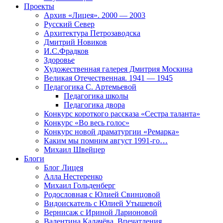
Проекты
Архив «Лицея». 2000 — 2003
Русский Север
Архитектура Петрозаводска
Дмитрий Новиков
И.С.Фрадков
Здоровье
Художественная галерея Дмитрия Москина
Великая Отечественная. 1941 — 1945
Педагогика С. Артемьевой
Педагогика школы
Педагогика двора
Конкурс короткого рассказа «Сестра таланта»
Конкурс «Во весь голос»
Конкурс новой драматургии «Ремарка»
Каким мы помним август 1991-го…
Михаил Швейцер
Блоги
Блог Лицея
Алла Нестеренко
Михаил Гольденберг
Родословная с Юлией Свинцовой
Видоискатель с Юлией Утышевой
Вернисаж с Ириной Ларионовой
Валентина Калачёва. Впечатления