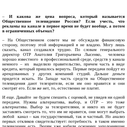
–
И какова же цена вопроса, который называется
Общественное телевидение России? Если учесть, что
рекламы на канале в первое время не будет вообще, а потом
в ограниченных объемах?
– На Общественном совете мы не обсуждали финансовую
сторону, поэтому этой информацией я не владею. Могу лишь
сказать, канал создавался трудно. По словам генерального
директор ОТР Анатолия Григорьевича Лысенко, человека
хорошо известного в профессиональной среде, средств у канала
немного – их выделило правительство, причем часть в виде
кредита, который пришлось вернуть. Первые передачи пойдут из
арендованных у других компаний студий. Дальше деньги
придется искать. На Западе часть средств на Общественное
телевидения дают телезрители, если им оно нравится и они
смотрят его. Если же нет, то, естественно не платят.
И еще. Давайте не будем спешить с оценкой, не увидев ни одной
передачи. Нужны альтернатива, выбор, и ОТР – это тоже
альтернатива. Выбор за телезрителями, и никто их не будет
заставлять смотреть то, что им не нравится, они могут выбрать
любой канал – как государственный, так и частный. Но анализ
первых откликов свидетельствует: потребность в таком именно
телевидении есть. Людям уже набили оскомину заполонившие