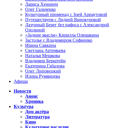
Лариса Хенинен
Олег Гальченко
Культурный променад с Зоей Арнаутовой
Путешествуем с Лидией Винокуровой
Лазурный Берег без пафоса с Александрой
Озолиной
«Задние мысли» Кирилла Олюшкина
Застолье с Владимиром Софиенко
Ирина Савкина
Светлана Артемьева
Наталья Мешкова
Владимир Берштейн
Екатерина Габалова
Олег Липовецкий
Илона Румянцева
Афиша
Новости
Анонс
Хроника
Культура
Дом актёра
Литература
Кино
Культурное наследие