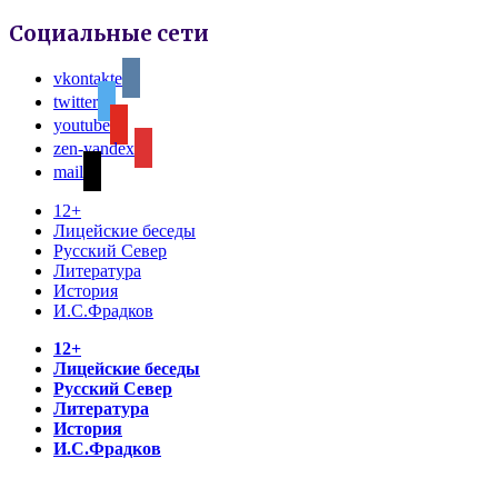
Социальные сети
vkontakte
twitter
youtube
zen-yandex
mail
12+
Лицейские беседы
Русский Север
Литература
История
И.С.Фрадков
12+
Лицейские беседы
Русский Север
Литература
История
И.С.Фрадков