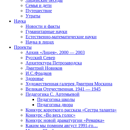
Лицейские беседы
Семья и дети
Путешествие
Утраты
Наука
Новости и факты
Гуманитарные науки
Естественно-математические науки
Наука в лицах
Проекты
Архив «Лицея». 2000 — 2003
Русский Север
Архитектура Петрозаводска
Дмитрий Новиков
И.С.Фрадков
Здоровье
Художественная галерея Дмитрия Москина
Великая Отечественная. 1941 — 1945
Педагогика С. Артемьевой
Педагогика школы
Педагогика двора
Конкурс короткого рассказа «Сестра таланта»
Конкурс «Во весь голос»
Конкурс новой драматургии «Ремарка»
Каким мы помним август 1991-го…