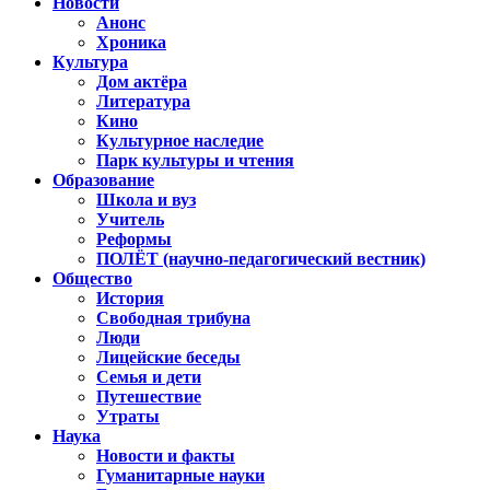
Новости
Анонс
Хроника
Культура
Дом актёра
Литература
Кино
Культурное наследие
Парк культуры и чтения
Образование
Школа и вуз
Учитель
Реформы
ПОЛЁТ (научно-педагогический вестник)
Общество
История
Свободная трибуна
Люди
Лицейские беседы
Семья и дети
Путешествие
Утраты
Наука
Новости и факты
Гуманитарные науки