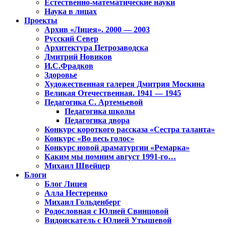
Естественно-математические науки
Наука в лицах
Проекты
Архив «Лицея». 2000 — 2003
Русский Север
Архитектура Петрозаводска
Дмитрий Новиков
И.С.Фрадков
Здоровье
Художественная галерея Дмитрия Москина
Великая Отечественная. 1941 — 1945
Педагогика С. Артемьевой
Педагогика школы
Педагогика двора
Конкурс короткого рассказа «Сестра таланта»
Конкурс «Во весь голос»
Конкурс новой драматургии «Ремарка»
Каким мы помним август 1991-го…
Михаил Швейцер
Блоги
Блог Лицея
Алла Нестеренко
Михаил Гольденберг
Родословная с Юлией Свинцовой
Видоискатель с Юлией Утышевой