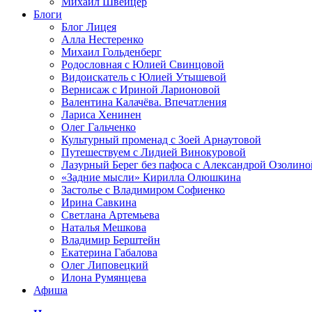
Михаил Швейцер
Блоги
Блог Лицея
Алла Нестеренко
Михаил Гольденберг
Родословная с Юлией Свинцовой
Видоискатель с Юлией Утышевой
Вернисаж с Ириной Ларионовой
Валентина Калачёва. Впечатления
Лариса Хенинен
Олег Гальченко
Культурный променад с Зоей Арнаутовой
Путешествуем с Лидией Винокуровой
Лазурный Берег без пафоса с Александрой Озолино
«Задние мысли» Кирилла Олюшкина
Застолье с Владимиром Софиенко
Ирина Савкина
Светлана Артемьева
Наталья Мешкова
Владимир Берштейн
Екатерина Габалова
Олег Липовецкий
Илона Румянцева
Афиша