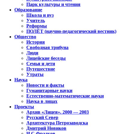
Парк культуры и чтения
Образование
Школа и вуз
Учитель
Реформы
ПОЛЁТ (научно-педагогический вестник)
Общество
История
Свободная трибуна
Люди
Лицейские беседы
Семья и дети
Путешествие
Утраты
Наука
Новости и факты
Гуманитарные науки
Естественно-математические науки
Наука в лицах
Проекты
Архив «Лицея». 2000 — 2003
Русский Север
Архитектура Петрозаводска
Дмитрий Новиков
И.С.Фрадков