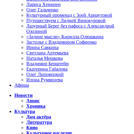
Лариса Хенинен
Олег Гальченко
Культурный променад с Зоей Арнаутовой
Путешествуем с Лидией Винокуровой
Лазурный Берег без пафоса с Александрой
Озолиной
«Задние мысли» Кирилла Олюшкина
Застолье с Владимиром Софиенко
Ирина Савкина
Светлана Артемьева
Наталья Мешкова
Владимир Берштейн
Екатерина Габалова
Олег Липовецкий
Илона Румянцева
Афиша
Новости
Анонс
Хроника
Культура
Дом актёра
Литература
Кино
Культурное наследие