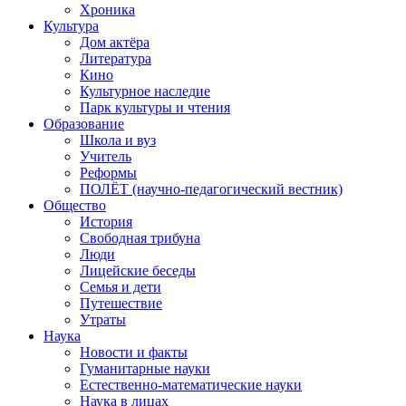
Хроника
Культура
Дом актёра
Литература
Кино
Культурное наследие
Парк культуры и чтения
Образование
Школа и вуз
Учитель
Реформы
ПОЛЁТ (научно-педагогический вестник)
Общество
История
Свободная трибуна
Люди
Лицейские беседы
Семья и дети
Путешествие
Утраты
Наука
Новости и факты
Гуманитарные науки
Естественно-математические науки
Наука в лицах