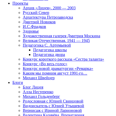
Проекты
Архив «Лицея». 2000 — 2003
Русский Север
Архитектура Петрозаводска
Дмитрий Новиков
И.С.Фрадков
Здоровье
Художественная галерея Дмитрия Москина
Великая Отечественная. 1941 — 1945
Педагогика С. Артемьевой
Педагогика школы
Педагогика двора
Конкурс короткого рассказа «Сестра таланта»
Конкурс «Во весь голос»
Конкурс новой драматургии «Ремарка»
Каким мы помним август 1991-го…
Михаил Швейцер
Блоги
Блог Лицея
Алла Нестеренко
Михаил Гольденберг
Родословная с Юлией Свинцовой
Видоискатель с Юлией Утышевой
Вернисаж с Ириной Ларионовой
Валентина Калачёва. Впечатления