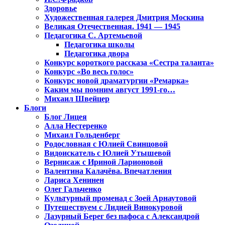
Здоровье
Художественная галерея Дмитрия Москина
Великая Отечественная. 1941 — 1945
Педагогика С. Артемьевой
Педагогика школы
Педагогика двора
Конкурс короткого рассказа «Сестра таланта»
Конкурс «Во весь голос»
Конкурс новой драматургии «Ремарка»
Каким мы помним август 1991-го…
Михаил Швейцер
Блоги
Блог Лицея
Алла Нестеренко
Михаил Гольденберг
Родословная с Юлией Свинцовой
Видоискатель с Юлией Утышевой
Вернисаж с Ириной Ларионовой
Валентина Калачёва. Впечатления
Лариса Хенинен
Олег Гальченко
Культурный променад с Зоей Арнаутовой
Путешествуем с Лидией Винокуровой
Лазурный Берег без пафоса с Александрой