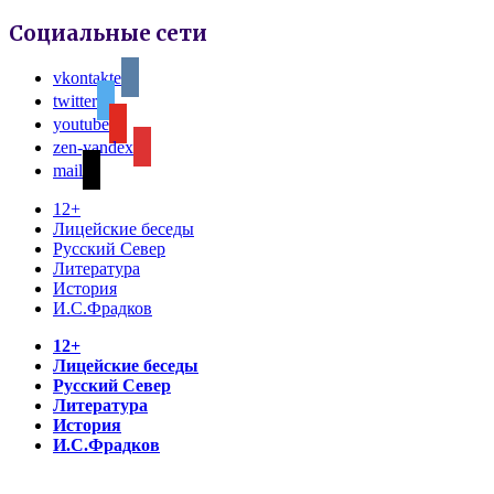
Социальные сети
vkontakte
twitter
youtube
zen-yandex
mail
12+
Лицейские беседы
Русский Север
Литература
История
И.С.Фрадков
12+
Лицейские беседы
Русский Север
Литература
История
И.С.Фрадков