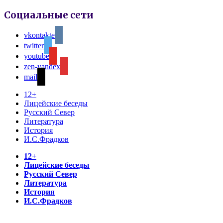
Социальные сети
vkontakte
twitter
youtube
zen-yandex
mail
12+
Лицейские беседы
Русский Север
Литература
История
И.С.Фрадков
12+
Лицейские беседы
Русский Север
Литература
История
И.С.Фрадков