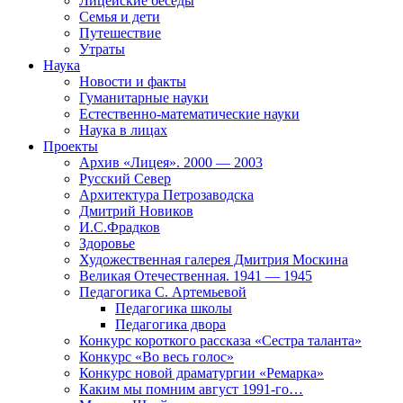
Лицейские беседы
Семья и дети
Путешествие
Утраты
Наука
Новости и факты
Гуманитарные науки
Естественно-математические науки
Наука в лицах
Проекты
Архив «Лицея». 2000 — 2003
Русский Север
Архитектура Петрозаводска
Дмитрий Новиков
И.С.Фрадков
Здоровье
Художественная галерея Дмитрия Москина
Великая Отечественная. 1941 — 1945
Педагогика С. Артемьевой
Педагогика школы
Педагогика двора
Конкурс короткого рассказа «Сестра таланта»
Конкурс «Во весь голос»
Конкурс новой драматургии «Ремарка»
Каким мы помним август 1991-го…