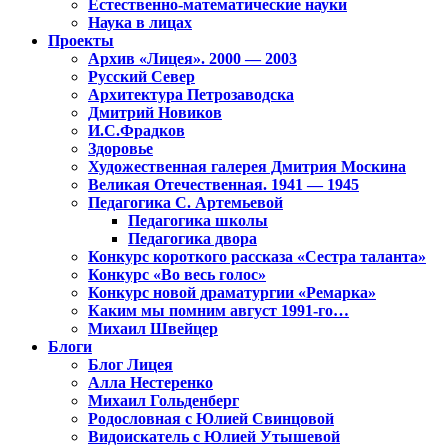
Естественно-математические науки
Наука в лицах
Проекты
Архив «Лицея». 2000 — 2003
Русский Север
Архитектура Петрозаводска
Дмитрий Новиков
И.С.Фрадков
Здоровье
Художественная галерея Дмитрия Москина
Великая Отечественная. 1941 — 1945
Педагогика С. Артемьевой
Педагогика школы
Педагогика двора
Конкурс короткого рассказа «Сестра таланта»
Конкурс «Во весь голос»
Конкурс новой драматургии «Ремарка»
Каким мы помним август 1991-го…
Михаил Швейцер
Блоги
Блог Лицея
Алла Нестеренко
Михаил Гольденберг
Родословная с Юлией Свинцовой
Видоискатель с Юлией Утышевой