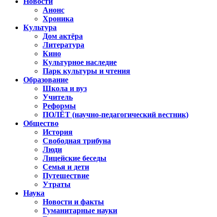
Новости
Анонс
Хроника
Культура
Дом актёра
Литература
Кино
Культурное наследие
Парк культуры и чтения
Образование
Школа и вуз
Учитель
Реформы
ПОЛЁТ (научно-педагогический вестник)
Общество
История
Свободная трибуна
Люди
Лицейские беседы
Семья и дети
Путешествие
Утраты
Наука
Новости и факты
Гуманитарные науки