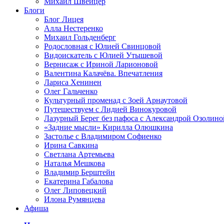
Михаил Швейцер
Блоги
Блог Лицея
Алла Нестеренко
Михаил Гольденберг
Родословная с Юлией Свинцовой
Видоискатель с Юлией Утышевой
Вернисаж с Ириной Ларионовой
Валентина Калачёва. Впечатления
Лариса Хенинен
Олег Гальченко
Культурный променад с Зоей Арнаутовой
Путешествуем с Лидией Винокуровой
Лазурный Берег без пафоса с Александрой Озолино
«Задние мысли» Кирилла Олюшкина
Застолье с Владимиром Софиенко
Ирина Савкина
Светлана Артемьева
Наталья Мешкова
Владимир Берштейн
Екатерина Габалова
Олег Липовецкий
Илона Румянцева
Афиша