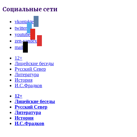
Социальные сети
vkontakte
twitter
youtube
zen-yandex
mail
12+
Лицейские беседы
Русский Север
Литература
История
И.С.Фрадков
12+
Лицейские беседы
Русский Север
Литература
История
И.С.Фрадков