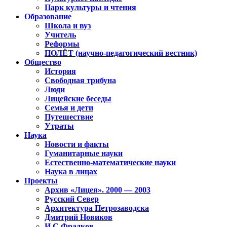
Парк культуры и чтения
Образование
Школа и вуз
Учитель
Реформы
ПОЛЁТ (научно-педагогический вестник)
Общество
История
Свободная трибуна
Люди
Лицейские беседы
Семья и дети
Путешествие
Утраты
Наука
Новости и факты
Гуманитарные науки
Естественно-математические науки
Наука в лицах
Проекты
Архив «Лицея». 2000 — 2003
Русский Север
Архитектура Петрозаводска
Дмитрий Новиков
И.С.Фрадков