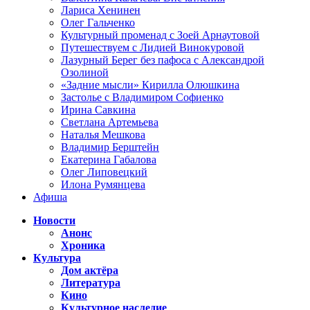
Лариса Хенинен
Олег Гальченко
Культурный променад с Зоей Арнаутовой
Путешествуем с Лидией Винокуровой
Лазурный Берег без пафоса с Александрой
Озолиной
«Задние мысли» Кирилла Олюшкина
Застолье с Владимиром Софиенко
Ирина Савкина
Светлана Артемьева
Наталья Мешкова
Владимир Берштейн
Екатерина Габалова
Олег Липовецкий
Илона Румянцева
Афиша
Новости
Анонс
Хроника
Культура
Дом актёра
Литература
Кино
Культурное наследие