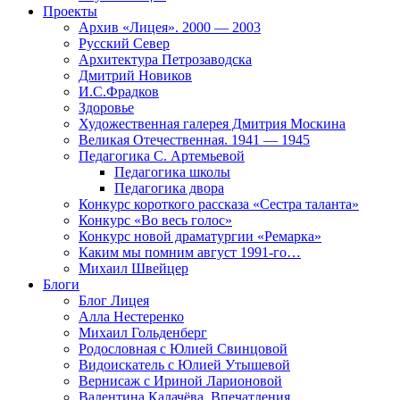
Проекты
Архив «Лицея». 2000 — 2003
Русский Север
Архитектура Петрозаводска
Дмитрий Новиков
И.С.Фрадков
Здоровье
Художественная галерея Дмитрия Москина
Великая Отечественная. 1941 — 1945
Педагогика С. Артемьевой
Педагогика школы
Педагогика двора
Конкурс короткого рассказа «Сестра таланта»
Конкурс «Во весь голос»
Конкурс новой драматургии «Ремарка»
Каким мы помним август 1991-го…
Михаил Швейцер
Блоги
Блог Лицея
Алла Нестеренко
Михаил Гольденберг
Родословная с Юлией Свинцовой
Видоискатель с Юлией Утышевой
Вернисаж с Ириной Ларионовой
Валентина Калачёва. Впечатления