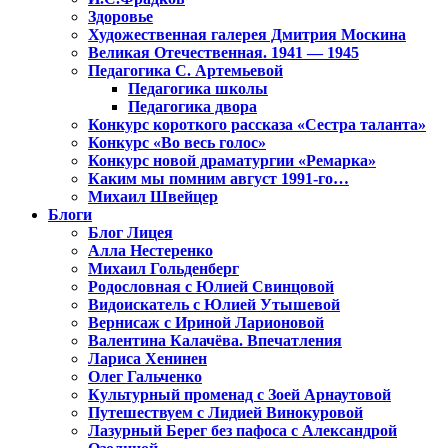
Здоровье
Художественная галерея Дмитрия Москина
Великая Отечественная. 1941 — 1945
Педагогика С. Артемьевой
Педагогика школы
Педагогика двора
Конкурс короткого рассказа «Сестра таланта»
Конкурс «Во весь голос»
Конкурс новой драматургии «Ремарка»
Каким мы помним август 1991-го…
Михаил Швейцер
Блоги
Блог Лицея
Алла Нестеренко
Михаил Гольденберг
Родословная с Юлией Свинцовой
Видоискатель с Юлией Утышевой
Вернисаж с Ириной Ларионовой
Валентина Калачёва. Впечатления
Лариса Хенинен
Олег Гальченко
Культурный променад с Зоей Арнаутовой
Путешествуем с Лидией Винокуровой
Лазурный Берег без пафоса с Александрой