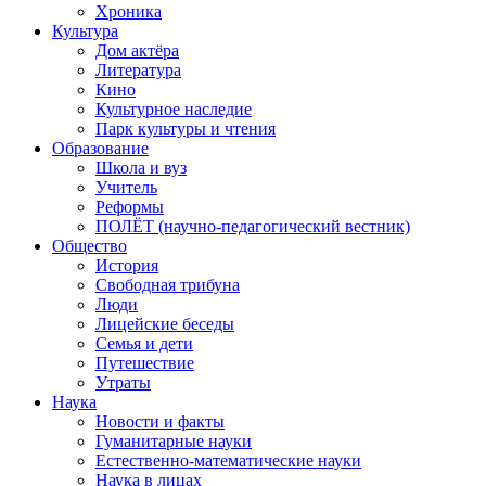
Хроника
Культура
Дом актёра
Литература
Кино
Культурное наследие
Парк культуры и чтения
Образование
Школа и вуз
Учитель
Реформы
ПОЛЁТ (научно-педагогический вестник)
Общество
История
Свободная трибуна
Люди
Лицейские беседы
Семья и дети
Путешествие
Утраты
Наука
Новости и факты
Гуманитарные науки
Естественно-математические науки
Наука в лицах