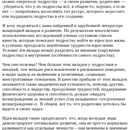
можно опереться: подростку — в своем развитии, родителям —
убедиться, что у их подростка всё, в общем-то, хорошо, а если
нет — попробовать восполнить тот ресурс, которого недостает,
или поддержать подростка в его создании.
Я хочу поделиться с вами найденной в зарубежной литературе
концепцией вкладов в развитие. По результатам многолетних
психологических исследований ученые составили список
качеств, которые помогают подростку войти во взрослую жизнь
и успешно преодолеть неизбежные трудности взросления.
Условно эти вклады можно разделить на внешние (окружение
подростка) и внутренние (особенности самого подростка).
Чем они полезны? Чем больше этих вкладов у подростков и
юношей, тем меньше риск вовлечения в рискованное поведение,
и выше шансы на включение в позитивные, социально
конструктивные отношения. В качестве прибыли от этих вкладов
называются также академическая успешность, помощь другим,
способность к лидерству, преодоление трудностей, поддержание
физического здоровья и способность дольше ожидать
вознаграждения за личный успех (так называемое «отсроченное
вознаграждение»). В общем, всё то, что родителям хотелось бы
видеть в своих чадах.
Идея вкладов также предполагает, что, когда молодые люди
демонстрируют оптимальное развитие, они не просто нормально
развиваются как отдельные личности – они включены в значимые