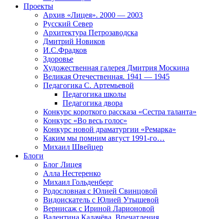
Проекты
Архив «Лицея». 2000 — 2003
Русский Север
Архитектура Петрозаводска
Дмитрий Новиков
И.С.Фрадков
Здоровье
Художественная галерея Дмитрия Москина
Великая Отечественная. 1941 — 1945
Педагогика С. Артемьевой
Педагогика школы
Педагогика двора
Конкурс короткого рассказа «Сестра таланта»
Конкурс «Во весь голос»
Конкурс новой драматургии «Ремарка»
Каким мы помним август 1991-го…
Михаил Швейцер
Блоги
Блог Лицея
Алла Нестеренко
Михаил Гольденберг
Родословная с Юлией Свинцовой
Видоискатель с Юлией Утышевой
Вернисаж с Ириной Ларионовой
Валентина Калачёва. Впечатления