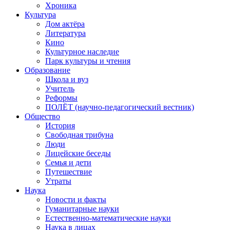
Хроника
Культура
Дом актёра
Литература
Кино
Культурное наследие
Парк культуры и чтения
Образование
Школа и вуз
Учитель
Реформы
ПОЛЁТ (научно-педагогический вестник)
Общество
История
Свободная трибуна
Люди
Лицейские беседы
Семья и дети
Путешествие
Утраты
Наука
Новости и факты
Гуманитарные науки
Естественно-математические науки
Наука в лицах