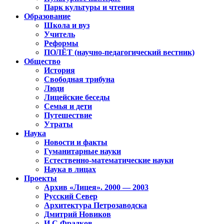
Парк культуры и чтения
Образование
Школа и вуз
Учитель
Реформы
ПОЛЁТ (научно-педагогический вестник)
Общество
История
Свободная трибуна
Люди
Лицейские беседы
Семья и дети
Путешествие
Утраты
Наука
Новости и факты
Гуманитарные науки
Естественно-математические науки
Наука в лицах
Проекты
Архив «Лицея». 2000 — 2003
Русский Север
Архитектура Петрозаводска
Дмитрий Новиков
И.С.Фрадков