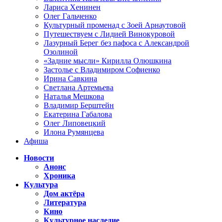
Лариса Хенинен
Олег Гальченко
Культурный променад с Зоей Арнаутовой
Путешествуем с Лидией Винокуровой
Лазурный Берег без пафоса с Александрой
Озолиной
«Задние мысли» Кирилла Олюшкина
Застолье с Владимиром Софиенко
Ирина Савкина
Светлана Артемьева
Наталья Мешкова
Владимир Берштейн
Екатерина Габалова
Олег Липовецкий
Илона Румянцева
Афиша
Новости
Анонс
Хроника
Культура
Дом актёра
Литература
Кино
Культурное наследие