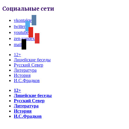
Социальные сети
vkontakte
twitter
youtube
zen-yandex
mail
12+
Лицейские беседы
Русский Север
Литература
История
И.С.Фрадков
12+
Лицейские беседы
Русский Север
Литература
История
И.С.Фрадков