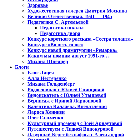
Здоровье
Художественная галерея Дмитрия Москина
Великая Отечественная. 1941 — 1945
Педагогика С. Артемьевой
Педагогика школы
Педагогика двора
Конкурс короткого рассказа «Сестра таланта»
Конкурс «Во весь голос»
Конкурс новой драматургии «Ремарка»
Каким мы помним август 1991-го…
Михаил Швейцер
Блоги
Блог Лицея
Алла Нестеренко
Михаил Гольденберг
Родословная с Юлией Свинцовой
Видоискатель с Юлией Утышевой
Вернисаж с Ириной Ларионовой
Валентина Калачёва. Впечатления
Лариса Хенинен
Олег Гальченко
Культурный променад с Зоей Арнаутовой
Путешествуем с Лидией Винокуровой
Лазурный Берег без пафоса с Александрой