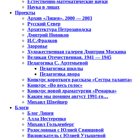
Естественно-математические науки
Наука в лицах
Проекты
Архив «Лицея». 2000 — 2003
Русский Север
Архитектура Петрозаводска
Дмитрий Новиков
И.С.Фрадков
Здоровье
Художественная галерея Дмитрия Москина
Великая Отечественная. 1941 — 1945
Педагогика С. Артемьевой
Педагогика школы
Педагогика двора
Конкурс короткого рассказа «Сестра таланта»
Конкурс «Во весь голос»
Конкурс новой драматургии «Ремарка»
Каким мы помним август 1991-го…
Михаил Швейцер
Блоги
Блог Лицея
Алла Нестеренко
Михаил Гольденберг
Родословная с Юлией Свинцовой
Видоискатель с Юлией Утышевой