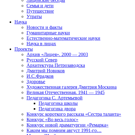
Лицейские беседы
Семья и дети
Путешествие
Утраты
Наука
Новости и факты
Гуманитарные науки
Естественно-математические науки
Наука в лицах
Проекты
Архив «Лицея». 2000 — 2003
Русский Север
Архитектура Петрозаводска
Дмитрий Новиков
И.С.Фрадков
Здоровье
Художественная галерея Дмитрия Москина
Великая Отечественная. 1941 — 1945
Педагогика С. Артемьевой
Педагогика школы
Педагогика двора
Конкурс короткого рассказа «Сестра таланта»
Конкурс «Во весь голос»
Конкурс новой драматургии «Ремарка»
Каким мы помним август 1991-го…