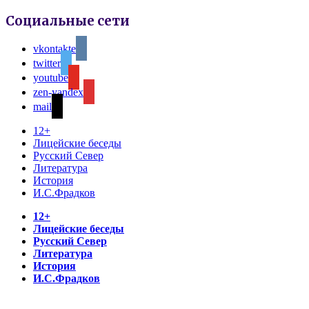
Социальные сети
vkontakte
twitter
youtube
zen-yandex
mail
12+
Лицейские беседы
Русский Север
Литература
История
И.С.Фрадков
12+
Лицейские беседы
Русский Север
Литература
История
И.С.Фрадков