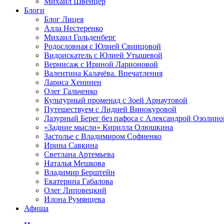
Михаил Швейцер
Блоги
Блог Лицея
Алла Нестеренко
Михаил Гольденберг
Родословная с Юлией Свинцовой
Видоискатель с Юлией Утышевой
Вернисаж с Ириной Ларионовой
Валентина Калачёва. Впечатления
Лариса Хенинен
Олег Гальченко
Культурный променад с Зоей Арнаутовой
Путешествуем с Лидией Винокуровой
Лазурный Берег без пафоса с Александрой Озолино
«Задние мысли» Кирилла Олюшкина
Застолье с Владимиром Софиенко
Ирина Савкина
Светлана Артемьева
Наталья Мешкова
Владимир Берштейн
Екатерина Габалова
Олег Липовецкий
Илона Румянцева
Афиша