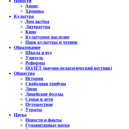
Новости
Анонс
Хроника
Культура
Дом актёра
Литература
Кино
Культурное наследие
Парк культуры и чтения
Образование
Школа и вуз
Учитель
Реформы
ПОЛЁТ (научно-педагогический вестник)
Общество
История
Свободная трибуна
Люди
Лицейские беседы
Семья и дети
Путешествие
Утраты
Наука
Новости и факты
Гуманитарные науки