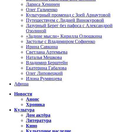
Лариса Хенинен
Олег Гальченко
Культурный променад с Зоей Арнаутовой
Путешествуем с Лидией Винокуровой
Лазурный Берег без пафоса с Александрой
Озолиной
«Задние мысли» Кирилла Олюшкина
Застолье с Владимиром Софиенко
Ирина Савкина
Светлана Артемьева
Наталья Мешкова
Владимир Берштейн
Екатерина Габалова
Олег Липовецкий
Илона Румянцева
Афиша
Новости
Анонс
Хроника
Культура
Дом актёра
Литература
Кино
Культурное наследие