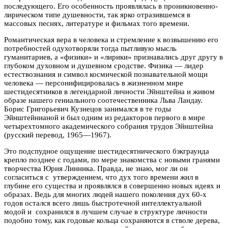
последующего. Его особенность проявлялась в проникновенно-
лирическом типе душевности, так ярко отразившемся в
массовых песнях, литературе и фильмах того времени.
Романтическая вера в человека и стремление к возвышению его
потребностей одухотворяли тогда пытливую мысль
гуманитариев, а «физики» и «лирики» признавались друг другу в
глубоком духовном и душевном сродстве. Физика — лидер
естествознания и символ космической познавательной мощи
человека — персонифицировалась в жизненном мире
шестидесятников в легендарной личности Эйнштейна и живом
образе нашего гениального соотечественника Льва Ландау.
Борис Григорьевич Кузнецов занимался в те годы
Эйнштейнианой и был одним из редакторов первого в мире
четырехтомного академического собрания трудов Эйнштейна
(русский перевод, 1965—1967).
Это подспудное ощущение шестидесятнического бэкграунда
крепло позднее с годами, по мере знакомства с новыми гранями
творчества Юрия Линника. Правда, не знаю, мог ли он
согласиться с утверждением, что дух того времени жил в
глубине его существа и проявлялся в совершенно новых идеях и
образах. Ведь для многих людей нашего поколения дух 60-х
годов остался всего лишь быстротечной интеллектуальной
модой и сохранился в лучшем случае в структуре личности
подобно тому, как годовые кольца сохраняются в стволе дерева,