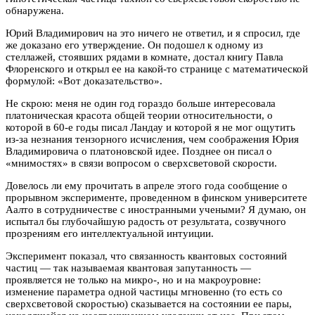
обнаружена.
Юрий Владимирович на это ничего не ответил, и я спросил, где
же доказано его утверждение. Он подошел к одному из
стеллажей, стоявших рядами в комнате, достал книгу Павла
Флоренского и открыл ее на какой-то странице с математической
формулой: «Вот доказательство».
Не скрою: меня не один год гораздо больше интересовала
платоническая красота общей теории относительности, о
которой в 60-е годы писал Ландау и которой я не мог ощутить
из-за незнания тензорного исчисления, чем соображения Юрия
Владимировича о платоновской идее. Позднее он писал о
«мнимостях» в связи вопросом о сверхсветовой скорости.
Довелось ли ему прочитать в апреле этого года сообщение о
прорывном эксперименте, проведенном в финском университете
Аалто в сотрудничестве
с иностранными учеными? Я думаю, он
испытал бы глубочайшую радость от результата, созвучного
прозрениям его интеллектуальной интуиции.
Эксперимент показал, что связанность квантовых состояний
частиц — так называемая квантовая запутанность —
проявляется не только на микро-, но и на макроуровне:
изменение параметра одной частицы мгновенно (то есть со
сверхсветовой скоростью) сказывается на состоянии ее пары,