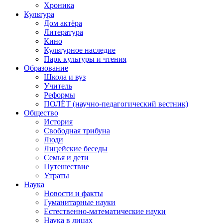
Хроника
Культура
Дом актёра
Литература
Кино
Культурное наследие
Парк культуры и чтения
Образование
Школа и вуз
Учитель
Реформы
ПОЛЁТ (научно-педагогический вестник)
Общество
История
Свободная трибуна
Люди
Лицейские беседы
Семья и дети
Путешествие
Утраты
Наука
Новости и факты
Гуманитарные науки
Естественно-математические науки
Наука в лицах