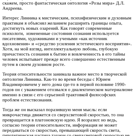
скажем, просто фантастическая онтология «Розы мира» Д.Л.
Андреева.
Интерес Линника к мистическим, психифизическим и духовным
практикам я объяснял желанием расширить границы опыта,
достигнуть новых озарений. Как говорят современные
психологи, измененные состояния сознания используется
писателями, художниками и учеными «как источник
вдохновения» и «средство усиления эстетического восприятия».
Хотя, на мой взгляд, интеллектуальную любовь, глубокую
причастность сознания к бытию и вовлеченность в его тайны
человек испытывает прежде всего совершенно естественным
путем в своем духовном росте.
Теория относительности занимала важное место в творческой
онтологии Линника. Как-то во время беседы с Юрием
Владимировичем у него дома где-то в первой половине 1990-
годов он с уважением отозвался о диалектическом материализме
именно в связи с его серьезной трактовкой философских
проблем естествознания.
Тогда же он высказал поразившую меня мысль: если
микрочастица движется со сверхсветовой скоростью, то она
превращается в платоновскую идею. Я возразил: но ведь,
согласно теории относительности, информация не может
передаваться со скоростью, превышающей скорость света,
гипотетическая частица тахион со сверхсветовой скоростью не