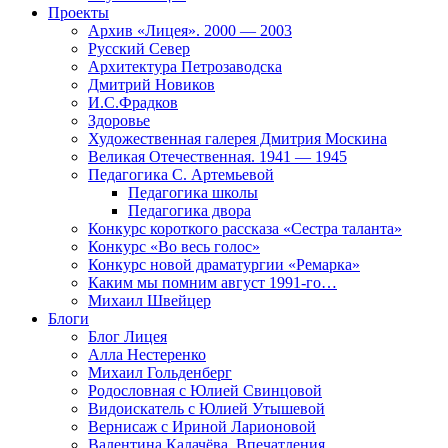
Проекты
Архив «Лицея». 2000 — 2003
Русский Север
Архитектура Петрозаводска
Дмитрий Новиков
И.С.Фрадков
Здоровье
Художественная галерея Дмитрия Москина
Великая Отечественная. 1941 — 1945
Педагогика С. Артемьевой
Педагогика школы
Педагогика двора
Конкурс короткого рассказа «Сестра таланта»
Конкурс «Во весь голос»
Конкурс новой драматургии «Ремарка»
Каким мы помним август 1991-го…
Михаил Швейцер
Блоги
Блог Лицея
Алла Нестеренко
Михаил Гольденберг
Родословная с Юлией Свинцовой
Видоискатель с Юлией Утышевой
Вернисаж с Ириной Ларионовой
Валентина Калачёва. Впечатления