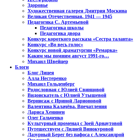
Здоровье
Художественная галерея Дмитрия Москина
Великая Отечественная. 1941 — 1945
Педагогика С. Артемьевой
Педагогика школы
Педагогика двора
Конкурс короткого рассказа «Сестра таланта»
Конкурс «Во весь голос»
Конкурс новой драматургии «Ремарка»
Каким мы помним август 1991-го…
Михаил Швейцер
Блоги
Блог Лицея
Алла Нестеренко
Михаил Гольденберг
Родословная с Юлией Свинцовой
Видоискатель с Юлией Утышевой
Вернисаж с Ириной Ларионовой
Валентина Калачёва. Впечатления
Лариса Хенинен
Олег Гальченко
Культурный променад с Зоей Арнаутовой
Путешествуем с Лидией Винокуровой
Лазурный Берег без пафоса с Александрой