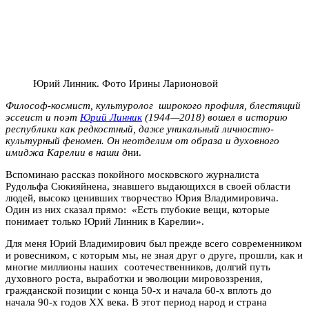
Юрий Линник. Фото Ирины Ларионовой
Философ-космист, культуролог широкого профиля, блестящий
эссеист и поэт
Юрий Линник
(1944—2018) вошел в историю
республики как редкостный, даже уникальный личностно-
культурный феномен. Он неотделим от образа и духовного
имиджа Карелии в наши д
ни.
Вспоминаю рассказ покойного московского журналиста
Рудольфа Сюкияйнена, знавшего выдающихся в своей области
людей, высоко ценивших творчество Юрия Владимировича.
Один из них сказал прямо: «Есть глубокие вещи, которые
понимает только Юрий Линник в Карелии».
Для меня Юрий Владимирович был прежде всего современником
и ровесником, с которым мы, не зная друг о друге, прошли, как и
многие миллионы наших соотечественников, долгий путь
духовного роста, выработки и эволюции мировоззрения,
гражданской позиции с конца 50-х и начала 60-х вплоть до
начала 90-х годов ХХ века. В этот период народ и страна