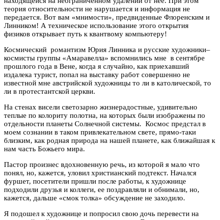
находящейся на неограниченном удалении от нее. При этом
теория относительности не нарушается и информация не
передается. Вот вам «мнимости», предвиденные Флоренским и
Линником! А техническое использование этого открытия
физиков открывает путь к квантвому компьютеру!
Космический романтизм Юрия Линника и русские художники–
космисты группы «Амаравелла» вспомнились мне в сентябре
прошлого года в Вене, когда я случайно, как приехавший
издалека турист, попал на выставку работ совершенно не
известной мне австрийской художницы то ли в католической, то
ли в протестантской церкви.
На стенах висели светозарно жизнерадостные, удивительно
теплые по колориту полотна, на которых были изображены по
отдельности планеты Солнечной системы. Космос предстал в
моем сознании в таком привлекательном свете, прямо-таки
близким, как родная природа на нашей планете, как ближайшая к
нам часть Божьего мира.
Пастор произнес вдохновенную речь, из которой я мало что
понял, но, кажется, уловил христианский подтекст. Начался
фуршет, посетители пришли после работы, к художнице
подходили друзья и коллеги, ее поздравляли и обнимали, но,
кажется, дальше «смок толка» обсуждение не заходило.
Я подошел к художнице и попросил свою дочь перевести на