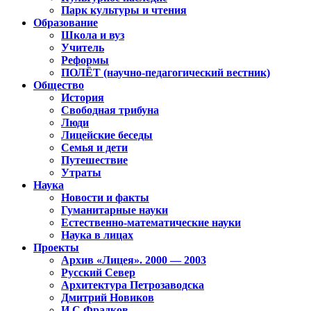
Парк культуры и чтения
Образование
Школа и вуз
Учитель
Реформы
ПОЛЁТ (научно-педагогический вестник)
Общество
История
Свободная трибуна
Люди
Лицейские беседы
Семья и дети
Путешествие
Утраты
Наука
Новости и факты
Гуманитарные науки
Естественно-математические науки
Наука в лицах
Проекты
Архив «Лицея». 2000 — 2003
Русский Север
Архитектура Петрозаводска
Дмитрий Новиков
И.С.Фрадков