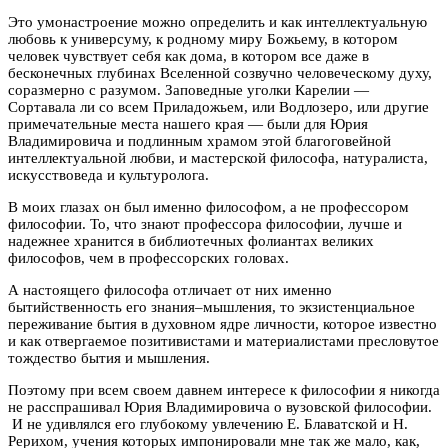
Это умонастроение можно определить и как интеллектуальную
любовь к универсуму, к родному миру Божьему, в котором
человек чувствует себя как дома, в котором все даже в
бесконечных глубинах Вселенной созвучно человеческому духу,
соразмерно с разумом. Заповедные уголки Карелии —
Сортавала ли со всем Приладожьем, или Водлозеро, или другие
примечательные места нашего края — были для Юрия
Владимировича и подлинным храмом этой благоговейной
интеллектуальной любви, и мастерской философа, натуралиста,
искусствоведа и культуролога.
В моих глазах он был именно философом, а не профессором
философии. То, что знают профессора философии, лучше и
надежнее хранится в библиотечных фолиантах великих
философов, чем в профессорских головах.
А настоящего философа отличает от них именно
бытийственность его знания–мышления, то экзистенциальное
переживание бытия в духовном ядре личности, которое известно
и как отвергаемое позитивистами и материалистами пресловутое
тождество бытия и мышления.
Поэтому при всем своем давнем интересе к философии я никогда
не расспрашивал Юрия Владимировича о вузовской философии.
И не удивлялся его глубокому увлечению Е. Блаватской и Н.
Рерихом, учения которых импонировали мне так же мало, как,