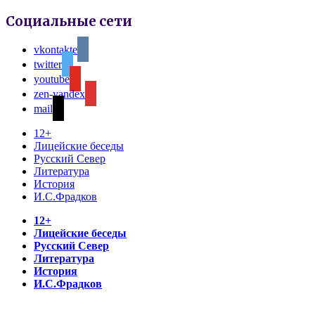
Социальные сети
vkontakte
twitter
youtube
zen-yandex
mail
12+
Лицейские беседы
Русский Север
Литература
История
И.С.Фрадков
12+
Лицейские беседы
Русский Север
Литература
История
И.С.Фрадков