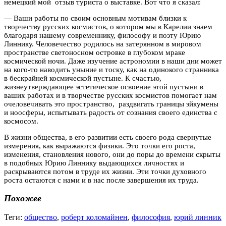
немецкий мой отзыв туриста о выставке. Вот что я сказал:
— Ваши работы по своим основным мотивам близки к
творчеству русских космистов, о котором мы в Карелии знаем
благодаря нашему современнику, философу и поэту Юрию
Линнику. Человечество родилось на затерянном в мировом
пространстве светоносном островке в глубоком мраке
космической ночи. Даже изучение астрономии в наши дни может
на кого-то наводить уныние и тоску, как на одинокого странника
в бескрайней космической пустыне. К счастью,
жизнеутверждающее эстетическое освоение этой пустыни в
ваших работах и в творчестве русских космистов помогает нам
очеловечивать это пространство, раздвигать границы эйкумены
и ноосферы, испытывать радость от сознания своего единства с
космосом.
В жизни общества, в его развитии есть своего рода свернутые
измерения, как выражаются физики. Это точки его роста,
изменения, становления нового, они до поры до времени скрыты
в подобных Юрию Линнику выдающихся личностях и
раскрываются потом в труде их жизни. Эти точки духовного
роста остаются с нами и в нас после завершения их труда.
Похожее
Теги:
общество
,
роберт коломайнен
,
философия
,
юрий линник