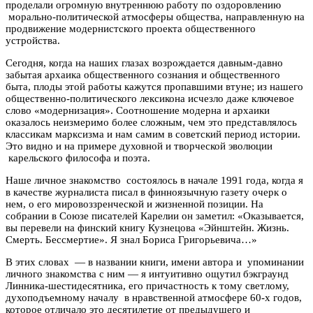
проделали огромную внутреннюю работу по оздоровлению
морально-политической атмосферы общества, направленную на
продвижение модернистского проекта общественного
устройства.
Сегодня, когда на наших глазах возрождается давным-давно
забытая архаика общественного сознания и общественного
быта, плоды этой работы кажутся пропавшими втуне; из нашего
общественно-политического лексикона исчезло даже ключевое
слово «модернизация». Соотношение модерна и архаики
оказалось неизмеримо более сложным, чем это представлялось
классикам марксизма и нам самим в советский период истории.
Это видно и на примере духовной и творческой эволюции
карельского философа и поэта.
Наше личное знакомство состоялось в начале 1991 года, когда я
в качестве журналиста писал в финноязычную газету очерк о
нем, о его мировоззренческой и жизненной позиции. На
собрании в Союзе писателей Карелии он заметил: «Оказывается,
вы перевели на финский книгу Кузнецова «Эйнштейн. Жизнь.
Смерть. Бессмертие». Я знал Бориса Григорьевича…»
В этих словах — в названии книги, имени автора и упоминании
личного знакомства с ним — я интуитивно ощутил бэкграунд
Линника-шестидесятника, его причастность к тому светлому,
духоподъемному началу в нравственной атмосфере 60-х годов,
которое отличало это десятилетие от предыдущего и