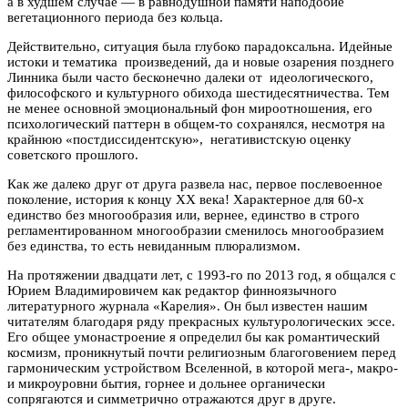
а в худшем случае — в равнодушной памяти наподобие
вегетационного периода без кольца.
Действительно, ситуация была глубоко парадоксальна. Идейные
истоки и тематика произведений, да и новые озарения позднего
Линника были часто бесконечно далеки от идеологического,
философского и культурного обихода шестидесятничества. Тем
не менее основной эмоциональный фон мироотношения, его
психологический паттерн в общем-то сохранялся, несмотря на
крайнюю «постдиссидентскую», негативистскую оценку
советского прошлого.
Как же далеко друг от друга развела нас, первое послевоенное
поколение, история к концу ХХ века! Характерное для 60-х
единство без многообразия или, вернее, единство в строго
регламентированном многообразии сменилось многообразием
без единства, то есть невиданным плюрализмом.
На протяжении двадцати лет, с 1993-го по 2013 год, я общался с
Юрием Владимировичем как редактор финноязычного
литературного журнала «Карелия». Он был известен нашим
читателям благодаря ряду прекрасных культурологических эссе.
Его общее умонастроение я определил бы как романтический
космизм, проникнутый почти религиозным благоговением перед
гармоническим устройством Вселенной, в которой мега-, макро-
и микроуровни бытия, горнее и дольнее органически
сопрягаются и симметрично отражаются друг в друге.