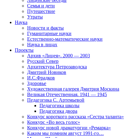
Лицейские беседы
Семья и дети
Путешествие
Утраты
Наука
Новости и факты
Гуманитарные науки
Естественно-математические науки
Наука в лицах
Проекты
Архив «Лицея». 2000 — 2003
Русский Север
Архитектура Петрозаводска
Дмитрий Новиков
И.С.Фрадков
Здоровье
Художественная галерея Дмитрия Москина
Великая Отечественная. 1941 — 1945
Педагогика С. Артемьевой
Педагогика школы
Педагогика двора
Конкурс короткого рассказа «Сестра таланта»
Конкурс «Во весь голос»
Конкурс новой драматургии «Ремарка»
Каким мы помним август 1991-го…