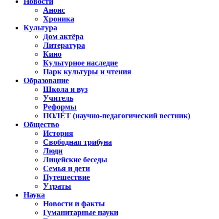
Новости
Анонс
Хроника
Культура
Дом актёра
Литература
Кино
Культурное наследие
Парк культуры и чтения
Образование
Школа и вуз
Учитель
Реформы
ПОЛЁТ (научно-педагогический вестник)
Общество
История
Свободная трибуна
Люди
Лицейские беседы
Семья и дети
Путешествие
Утраты
Наука
Новости и факты
Гуманитарные науки