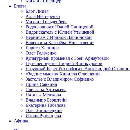
Михаил Швейцер
Блоги
Блог Лицея
Алла Нестеренко
Михаил Гольденберг
Родословная с Юлией Свинцовой
Видоискатель с Юлией Утышевой
Вернисаж с Ириной Ларионовой
Валентина Калачёва. Впечатления
Лариса Хенинен
Олег Гальченко
Культурный променад с Зоей Арнаутовой
Путешествуем с Лидией Винокуровой
Лазурный Берег без пафоса с Александрой Озолино
«Задние мысли» Кирилла Олюшкина
Застолье с Владимиром Софиенко
Ирина Савкина
Светлана Артемьева
Наталья Мешкова
Владимир Берштейн
Екатерина Габалова
Олег Липовецкий
Илона Румянцева
Афиша