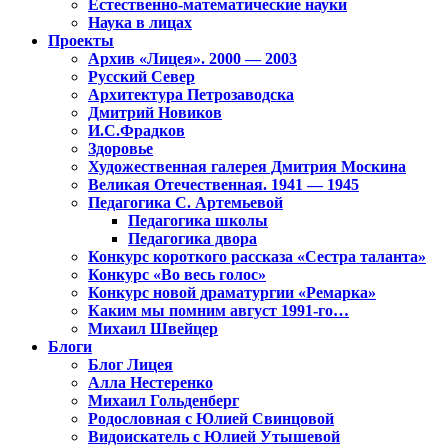
Естественно-математические науки
Наука в лицах
Проекты
Архив «Лицея». 2000 — 2003
Русский Север
Архитектура Петрозаводска
Дмитрий Новиков
И.С.Фрадков
Здоровье
Художественная галерея Дмитрия Москина
Великая Отечественная. 1941 — 1945
Педагогика С. Артемьевой
Педагогика школы
Педагогика двора
Конкурс короткого рассказа «Сестра таланта»
Конкурс «Во весь голос»
Конкурс новой драматургии «Ремарка»
Каким мы помним август 1991-го…
Михаил Швейцер
Блоги
Блог Лицея
Алла Нестеренко
Михаил Гольденберг
Родословная с Юлией Свинцовой
Видоискатель с Юлией Утышевой