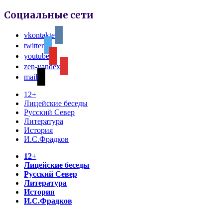
Социальные сети
vkontakte
twitter
youtube
zen-yandex
mail
12+
Лицейские беседы
Русский Север
Литература
История
И.С.Фрадков
12+
Лицейские беседы
Русский Север
Литература
История
И.С.Фрадков