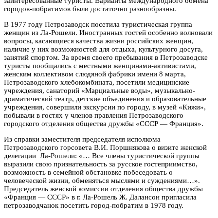
заинтересованные туристы. Варианты международного обмена
городов-побратимов были достаточно разнообразны.
В 1977 году Петрозаводск посетила туристическая группа
женщин из Ла-Рошели. Иностранных гостей особенно волновали
вопросы, касающиеся качества жизни российских женщин,
наличие у них возможностей для отдыха, культурного досуга,
занятий спортом. За время своего пребывания в Петрозаводске
туристы пообщались с местными женщинами-активистами,
женским коллективом слюдяной фабрики имени 8 марта,
Петрозаводского хлебокомбината, посетили медицинские
учреждения, санаторий «Марциальные воды», музыкально-
драматический театр, детские объединения и образовательные
учреждения, совершили экскурсии по городу, в музей «Кижи»,
побывали в гостях у членов правления Петрозаводского
городского отделения общества дружбы «СССР — Франция».
Из справки заместителя председателя исполкома
Петрозаводского горсовета В.И. Поршнякова о визите женской
делегации Ла-Рошели: «… Все члены туристической группы
выразили свою признательность за русское гостеприимство,
возможность в семейной обстановке побеседовать о
человеческой жизни, обменяться мыслями и суждениями…».
Председатель женской комиссии отделения общества дружбы
«Франция — СССР» в г. Ла-Рошель Ж. Далансон пригласила
петрозаводчанок посетить город-побратим в 1978 году.