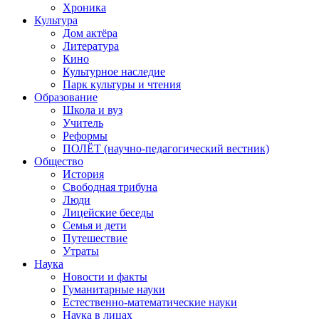
Хроника
Культура
Дом актёра
Литература
Кино
Культурное наследие
Парк культуры и чтения
Образование
Школа и вуз
Учитель
Реформы
ПОЛЁТ (научно-педагогический вестник)
Общество
История
Свободная трибуна
Люди
Лицейские беседы
Семья и дети
Путешествие
Утраты
Наука
Новости и факты
Гуманитарные науки
Естественно-математические науки
Наука в лицах