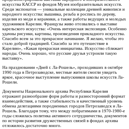
искусства КАССР из фондов Музея изобразительных искусств.
Среди экспонатов — уникальные коллекции древней живописи и
народного искусства: вышивка, резьба и роспись по дереву,
изделия из меди и керамики, а также работы ведущих и молодых
художников Карелии. Французы живо отозвались о выставке
карельского искусства: «Очень интересная экспозиция. Особенно
удачны рисунки, картины, произведения прикладного искусства.
Спасибо всем за это прекрасное начинание. Я желаю, чтобы это
стало доброй традицией. Спасибо за это путешествие в
Карелию», «Какая прекрасная инициатива. Искусство сближает
народы. Очень хорошо, что русские друзья устроили такую
выставку».
На праздновании «Дней г. Ла-Рошель», проходивших в октябре
1990 года в Петрозаводске, местные жители смогли увидеть
яркое, красочное выступление выпускников школы искусств Ла-
Рошели.
Документы Национального архива Республики Карелия
отражают разнообразие форм работы и разносторонний формат
взаимодействия, а также стабильность и качественный уровень
обмена делегациями породненных городов Петрозаводск и Ла-
Рошель. Благодаря тому, что между побратимами в 1970-1980-е
годы сложилась политика активного сотрудничества, документов
по истории развития дружественных связей в фондах архива
отложилось достаточно много.