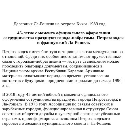
Делегация Ла-Рошели на острове Кижи. 1989 год
45-летие с момента официального оформления
сотрудничества празднуют города-побратимы Петрозаводск
и французский Ла-Рошель
Петрозаводск имеет богатую историю развития международных
отношений. Среди них особое место занимают дружественные
связи с городами-побратимами — их путь становления можно
проследить благодаря документам, сохранившимся в
Национальном архиве Республики Карелия. А
рхивные
м
атериалы охватывают период со времени установления
контактов с будущими породненными городами до начала 1990-
х гг.
В 2018 году 45-летний юбилей с момента официального
оформления сотрудничества празднуют города Петрозаводск и
Ла-Рошель. В 1973 году Ассоциация по связям советских и
зарубежных городов, функционировавшая в структуре Союза
советских обществ дружбы и культурной связи с зарубежными
странами, проинформировала исполком Петрозаводского
горсовета о желании муниципального совета г. Ла-Рошель