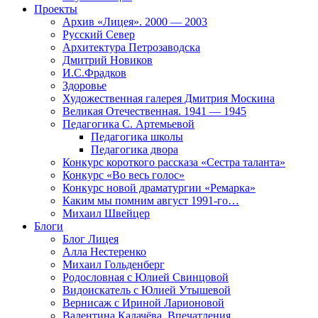
Проекты
Архив «Лицея». 2000 — 2003
Русский Север
Архитектура Петрозаводска
Дмитрий Новиков
И.С.Фрадков
Здоровье
Художественная галерея Дмитрия Москина
Великая Отечественная. 1941 — 1945
Педагогика С. Артемьевой
Педагогика школы
Педагогика двора
Конкурс короткого рассказа «Сестра таланта»
Конкурс «Во весь голос»
Конкурс новой драматургии «Ремарка»
Каким мы помним август 1991-го…
Михаил Швейцер
Блоги
Блог Лицея
Алла Нестеренко
Михаил Гольденберг
Родословная с Юлией Свинцовой
Видоискатель с Юлией Утышевой
Вернисаж с Ириной Ларионовой
Валентина Калачёва. Впечатления