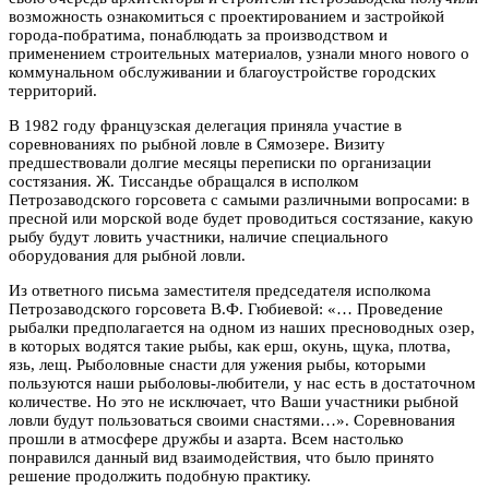
возможность ознакомиться с проектированием и застройкой
города-побратима, понаблюдать за производством и
применением строительных материалов, узнали много нового о
коммунальном обслуживании и благоустройстве городских
территорий.
В 1982 году французская делегация приняла участие в
соревнованиях по рыбной ловле в Сямозере. Визиту
предшествовали долгие месяцы переписки по организации
состязания. Ж. Тиссандье обращался в исполком
Петрозаводского горсовета с самыми различными вопросами: в
пресной или морской воде будет проводиться состязание, какую
рыбу будут ловить участники, наличие специального
оборудования для рыбной ловли.
Из ответного письма заместителя председателя исполкома
Петрозаводского горсовета В.Ф. Гюбиевой: «… Проведение
рыбалки предполагается на одном из наших пресноводных озер,
в которых водятся такие рыбы, как ерш, окунь, щука, плотва,
язь, лещ. Рыболовные снасти для ужения рыбы, которыми
пользуются наши рыболовы-любители, у нас есть в достаточном
количестве. Но это не исключает, что Ваши участники рыбной
ловли будут пользоваться своими снастями…». Соревнования
прошли в атмосфере дружбы и азарта. Всем настолько
понравился данный вид взаимодействия, что было принято
решение продолжить подобную практику.