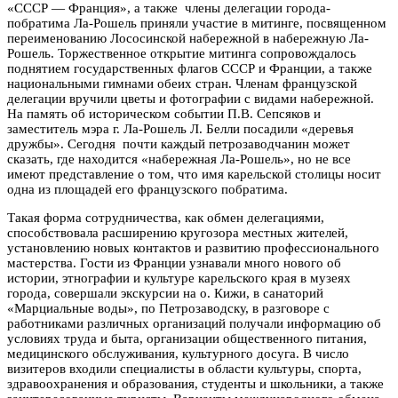
«СССР — Франция», а также члены делегации города-
побратима Ла-Рошель приняли участие в митинге, посвященном
переименованию Лососинской набережной в набережную Ла-
Рошель. Торжественное открытие митинга сопровождалось
поднятием государственных флагов СССР и Франции, а также
национальными гимнами обеих стран. Членам французской
делегации вручили цветы и фотографии с видами набережной.
На память об историческом событии П.В. Сепсяков и
заместитель мэра г. Ла-Рошель Л. Белли посадили «деревья
дружбы». Сегодня почти каждый петрозаводчанин может
сказать, где находится «набережная Ла-Рошель», но не все
имеют представление о том, что имя карельской столицы носит
одна из площадей его французского побратима.
Такая форма сотрудничества, как обмен делегациями,
способствовала расширению кругозора местных жителей,
установлению новых контактов и развитию профессионального
мастерства. Гости из Франции узнавали много нового об
истории, этнографии и культуре карельского края в музеях
города, совершали экскурсии на о. Кижи, в санаторий
«Марциальные воды», по Петрозаводску, в разговоре с
работниками различных организаций получали информацию об
условиях труда и быта, организации общественного питания,
медицинского обслуживания, культурного досуга. В число
визитеров входили специалисты в области культуры, спорта,
здравоохранения и образования, студенты и школьники, а также