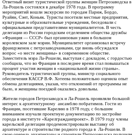
Ответный визит туристической группы женщин Петрозаводска в
Ла-Рошель состоялся в декабре 1978 года. В программу
мероприятий вошли экскурсии по городам Париж, Бордо,
Руайян, Сэнт, Коньяк. Туристы посетили местные предприятия,
культурные и образовательные учреждения, беседовали с
официальными представителями муниципалитетов. В честь
делегации из России городским отделением общества дружбы
«Франция — СССР» был организован ужин в большом
королевском зале мэрии. Муниципалитет организовал встречу
француженок с петрозаводчанками, где вновь обсуждался
вопрос «о месте женщины» в современном обществе.
Заместитель мэра Ла-Рошели, выступая с докладом, с гордостью
сообщила, что во Франции в последнее время стал повышаться
процент участия женщин в «национальной жизни страны».
Руководитель туристической группы, министр социального
обеспечения КАССР В.Ф. Хотеева положительно оценила опыт
обмена делегациями, указав, что отклонений от программы не
было, и женщины поездкой оказались довольны.
Жители городов Петрозаводск и Ла-Рошель проявляли большой
интерес к архитектурному ансамблю побратимов. Гости из
Франции, посетившие Карелию в 1978 году, с большим
вниманием изучали проектную документацию по застройке
города в институте «Карелгражданпроект». В 1979 году члены
карельской делегации продемонстрировали выставку об
архитектуре и строительстве родного города в Ла-Рошели. В
свою очередь архитекторы и строители Петрозаводска получили