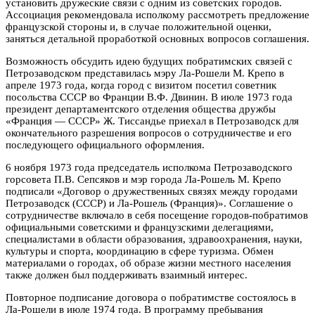
установить дружеские связи с одним из советских городов.
Ассоциация рекомендовала исполкому рассмотреть предложение
французской стороны и, в случае положительной оценки,
заняться детальной проработкой основных вопросов соглашения.
Возможность обсудить идею будущих побратимских связей с
Петрозаводском представилась мэру Ла-Рошели М. Крепо в
апреле 1973 года, когда город с визитом посетил советник
посольства СССР во Франции В.Ф. Двинин. В июле 1973 года
президент департаментского отделения общества дружбы
«Франция — СССР» Ж. Тиссандье приехал в Петрозаводск для
окончательного разрешения вопросов о сотрудничестве и его
последующего официального оформления.
6 ноября 1973 года председатель исполкома Петрозаводского
горсовета П.В. Сепсяков и мэр города Ла-Рошель М. Крепо
подписали «Договор о дружественных связях между городами
Петрозаводск (СССР) и Ла-Рошель (Франция)». Соглашение о
сотрудничестве включало в себя посещение городов-побратимов
официальными советскими и французскими делегациями,
специалистами в области образования, здравоохранения, науки,
культуры и спорта, координацию в сфере туризма. Обмен
материалами о городах, об образе жизни местного населения
также должен был поддерживать взаимный интерес.
Повторное подписание договора о побратимстве состоялось в
Ла-Рошели в июле 1974 года. В программу пребывания