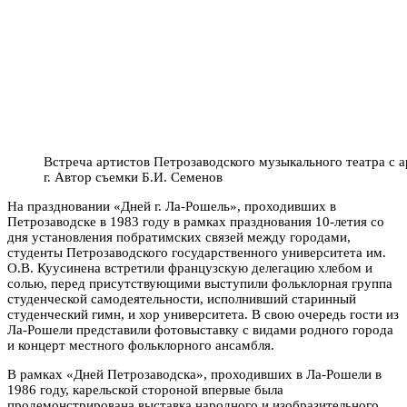
Встреча артистов Петрозаводского музыкального театра с а
г. Автор съемки Б.И. Семенов
На праздновании «Дней г. Ла-Рошель», проходивших в
Петрозаводске в 1983 году в рамках празднования 10-летия со
дня установления побратимских связей между городами,
студенты Петрозаводского государственного университета им.
О.В. Куусинена встретили французскую делегацию хлебом и
солью, перед присутствующими выступили фольклорная группа
студенческой самодеятельности, исполнивший старинный
студенческий гимн, и хор университета. В свою очередь гости из
Ла-Рошели представили фотовыставку с видами родного города
и концерт местного фольклорного ансамбля.
В рамках «Дней Петрозаводска», проходивших в Ла-Рошели в
1986 году, карельской стороной впервые была
продемонстрирована выставка народного и изобразительного