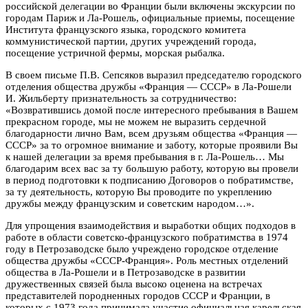
российской делегации во Франции были включены экскурсии по
городам Париж и Ла-Рошель, официальные приемы, посещение
Института французского языка, городского комитета
коммунистической партии, других учреждений города,
посещение устричной фермы, морская рыбалка.
В своем письме П.В. Сепсяков выразил председателю городского
отделения общества дружбы «Франция — СССР» в Ла-Рошели
И. Жильберту признательность за сотрудничество:
«Возвратившись домой после интересного пребывания в Вашем
прекрасном городе, мы не можем не выразить сердечной
благодарности лично Вам, всем друзьям общества «Франция —
СССР» за то огромное внимание и заботу, которые проявили Вы
к нашей делегации за время пребывания в г. Ла-Рошель… Мы
благодарим всех вас за ту большую работу, которую вы провели
в период подготовки к подписанию Договоров о побратимстве,
за ту деятельность, которую Вы проводите по укреплению
дружбы между французским и советским народом…».
Для упрощения взаимодействия и выработки общих подходов в
работе в области советско-французского побратимства в 1974
году в Петрозаводске было учреждено городское отделение
общества дружбы «СССР-Франция». Роль местных отделений
общества в Ла-Рошели и в Петрозаводске в развитии
дружественных связей была высоко оценена на встречах
представителей породненных городов СССР и Франции, в
которых с 1973 года принимала участие официальная карельская