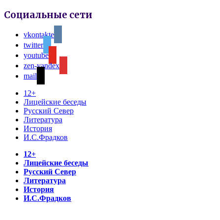
Социальные сети
vkontakte
twitter
youtube
zen-yandex
mail
12+
Лицейские беседы
Русский Север
Литература
История
И.С.Фрадков
12+
Лицейские беседы
Русский Север
Литература
История
И.С.Фрадков