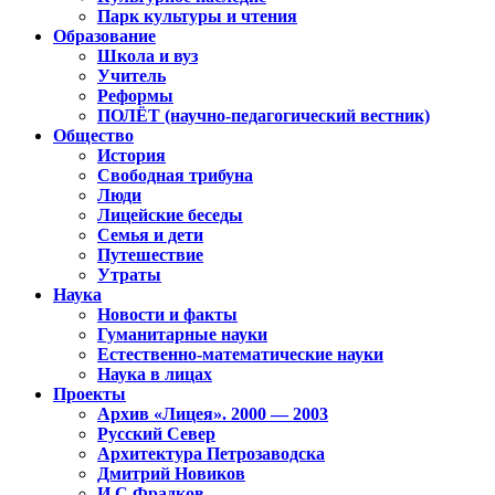
Парк культуры и чтения
Образование
Школа и вуз
Учитель
Реформы
ПОЛЁТ (научно-педагогический вестник)
Общество
История
Свободная трибуна
Люди
Лицейские беседы
Семья и дети
Путешествие
Утраты
Наука
Новости и факты
Гуманитарные науки
Естественно-математические науки
Наука в лицах
Проекты
Архив «Лицея». 2000 — 2003
Русский Север
Архитектура Петрозаводска
Дмитрий Новиков
И.С.Фрадков