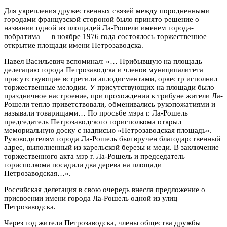
Для укрепления дружественных связей между породненными
городами французской стороной было принято решение о
названии одной из площадей Ла-Рошели именем города-
побратима — в ноябре 1976 года состоялось торжественное
открытие площади имени Петрозаводска.
Павел Васильевич вспоминал: «… Прибывшую на площадь
делегацию города Петрозаводска и членов муниципалитета
присутствующие встретили аплодисментами, оркестр исполнил
торжественные мелодии. У присутствующих на площади было
праздничное настроение, при прохождении к трибуне жители Ла-
Рошели тепло приветствовали, обменивались рукопожатиями и
называли товарищами… По просьбе мэра г. Ла-Рошель
председатель Петрозаводского горисполкома открыл
мемориальную доску с надписью «Петрозаводская площадь».
Руководителям города Ла-Рошель был вручен благодарственный
адрес, выполненный из карельской березы и меди. В заключение
торжественного акта мэр г. Ла-Рошель и председатель
горисполкома посадили два дерева на площади
Петрозаводская…».
Российская делегация в свою очередь внесла предложение о
присвоении имени города Ла-Рошель одной из улиц
Петрозаводска.
Через год жители Петрозаводска, члены общества дружбы