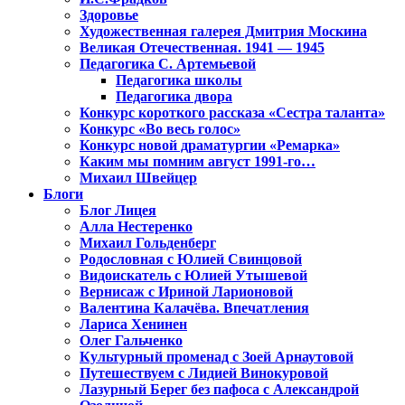
Здоровье
Художественная галерея Дмитрия Москина
Великая Отечественная. 1941 — 1945
Педагогика С. Артемьевой
Педагогика школы
Педагогика двора
Конкурс короткого рассказа «Сестра таланта»
Конкурс «Во весь голос»
Конкурс новой драматургии «Ремарка»
Каким мы помним август 1991-го…
Михаил Швейцер
Блоги
Блог Лицея
Алла Нестеренко
Михаил Гольденберг
Родословная с Юлией Свинцовой
Видоискатель с Юлией Утышевой
Вернисаж с Ириной Ларионовой
Валентина Калачёва. Впечатления
Лариса Хенинен
Олег Гальченко
Культурный променад с Зоей Арнаутовой
Путешествуем с Лидией Винокуровой
Лазурный Берег без пафоса с Александрой