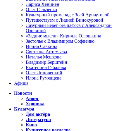
Лариса Хенинен
Олег Гальченко
Культурный променад с Зоей Арнаутовой
Путешествуем с Лидией Винокуровой
Лазурный Берег без пафоса с Александрой
Озолиной
«Задние мысли» Кирилла Олюшкина
Застолье с Владимиром Софиенко
Ирина Савкина
Светлана Артемьева
Наталья Мешкова
Владимир Берштейн
Екатерина Габалова
Олег Липовецкий
Илона Румянцева
Афиша
Новости
Анонс
Хроника
Культура
Дом актёра
Литература
Кино
Культурное наследие