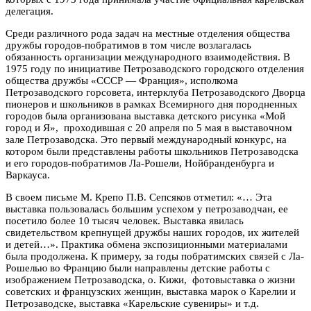
делегация.
Среди различного рода задач на местные отделения общества
дружбы городов-побратимов в том числе возлагалась
обязанность организации международного взаимодействия. В
1975 году по инициативе Петрозаводского городского отделения
общества дружбы «СССР — Франция», исполкома
Петрозаводского горсовета, интерклуба Петрозаводского Дворца
пионеров и школьников в рамках Всемирного дня породненных
городов была организована выставка детского рисунка «Мой
город и Я», проходившая с 20 апреля по 5 мая в выставочном
зале Петрозаводска. Это первый международный конкурс, на
котором были представлены работы школьников Петрозаводска
и его городов-побратимов Ла-Рошели, Нойбранденбурга и
Варкауса.
В своем письме М. Крепо П.В. Сепсяков отметил: «… Эта
выставка пользовалась большим успехом у петрозаводчан, ее
посетило более 10 тысяч человек. Выставка явилась
свидетельством крепнущей дружбы наших городов, их жителей
и детей…». Практика обмена экспозиционными материалами
была продолжена. К примеру, за годы побратимских связей с Ла-
Рошелью во Францию были направлены детские работы с
изображением Петрозаводска, о. Кижи, фотовыставка о жизни
советских и французских женщин, выставка марок о Карелии и
Петрозаводске, выставка «Карельские сувениры» и т.д.