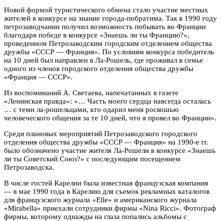
Новой формой туристического обмена стало участие местных
жителей в конкурсе на знание города-побратима. Так в 1990 году
петрозаводчанин получил возможность побывать во Франции
благодаря победе в конкурсе «Знаешь ли ты Францию?»,
проведенном Петрозаводским городским отделением общества
дружбы «СССР — Франция». По условиям конкурса победитель
на 10 дней был направлен в Ла-Рошель, где проживал в семье
одного из членов городского отделения общества дружбы
«Франция — СССР».
Из воспоминаний А. Светаева, напечатанных в газете
«Ленинская правда»: «… Часть моего сердца навсегда осталась
… с теми ла-рошельцами, кто одарил меня роскошью
человеческого общения за те 10 дней, что я провел во Франции».
Среди плановых мероприятий Петрозаводского городского
отделения общества дружбы «СССР — Франция» на 1990-е гг.
было обозначено участие жителя Ла-Рошели в конкурсе «Знаешь
ли ты Советский Союз?» с последующим посещением
Петрозаводска.
В числе гостей Карелии была известная французская компания
— в мае 1990 года в Карелию для съемок рекламных каталогов
для французского журнала «Elle» и американского журнала
«Mirabella» приехали сотрудники фирмы «Nina Ricci». Фотограф
фирмы, которому однажды на глаза попались альбомы с