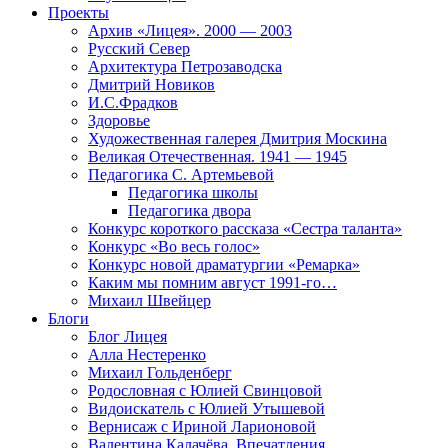
Проекты
Архив «Лицея». 2000 — 2003
Русский Север
Архитектура Петрозаводска
Дмитрий Новиков
И.С.Фрадков
Здоровье
Художественная галерея Дмитрия Москина
Великая Отечественная. 1941 — 1945
Педагогика С. Артемьевой
Педагогика школы
Педагогика двора
Конкурс короткого рассказа «Сестра таланта»
Конкурс «Во весь голос»
Конкурс новой драматургии «Ремарка»
Каким мы помним август 1991-го…
Михаил Швейцер
Блоги
Блог Лицея
Алла Нестеренко
Михаил Гольденберг
Родословная с Юлией Свинцовой
Видоискатель с Юлией Утышевой
Вернисаж с Ириной Ларионовой
Валентина Калачёва. Впечатления