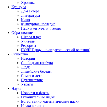
Хроника
Культура
Дом актёра
Литература
Кино
Культурное наследие
Парк культуры и чтения
Образование
Школа и вуз
Учитель
Реформы
ПОЛЁТ (научно-педагогический вестник)
Общество
История
Свободная трибуна
Люди
Лицейские беседы
Семья и дети
Путешествие
Утраты
Наука
Новости и факты
Гуманитарные науки
Естественно-математические науки
Наука в лицах