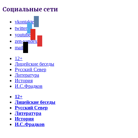
Социальные сети
vkontakte
twitter
youtube
zen-yandex
mail
12+
Лицейские беседы
Русский Север
Литература
История
И.С.Фрадков
12+
Лицейские беседы
Русский Север
Литература
История
И.С.Фрадков