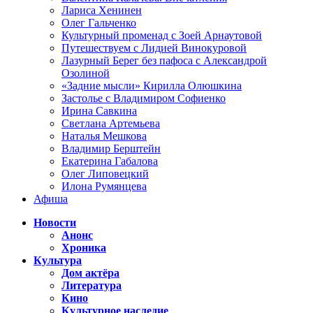
Лариса Хенинен
Олег Гальченко
Культурный променад с Зоей Арнаутовой
Путешествуем с Лидией Винокуровой
Лазурный Берег без пафоса с Александрой
Озолиной
«Задние мысли» Кирилла Олюшкина
Застолье с Владимиром Софиенко
Ирина Савкина
Светлана Артемьева
Наталья Мешкова
Владимир Берштейн
Екатерина Габалова
Олег Липовецкий
Илона Румянцева
Афиша
Новости
Анонс
Хроника
Культура
Дом актёра
Литература
Кино
Культурное наследие