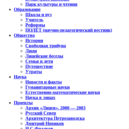
Парк культуры и чтения
Образование
Школа и вуз
Учитель
Реформы
ПОЛЁТ (научно-педагогический вестник)
Общество
История
Свободная трибуна
Люди
Лицейские беседы
Семья и дети
Путешествие
Утраты
Наука
Новости и факты
Гуманитарные науки
Естественно-математические науки
Наука в лицах
Проекты
Архив «Лицея». 2000 — 2003
Русский Север
Архитектура Петрозаводска
Дмитрий Новиков
И.С.Фрадков