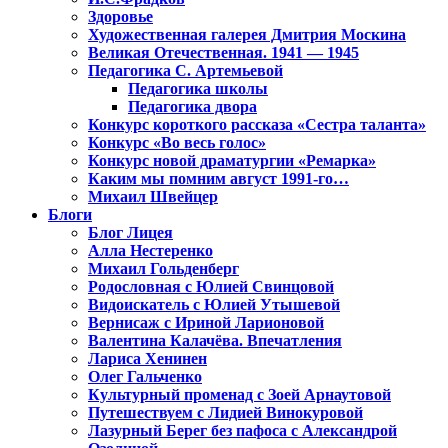
Здоровье
Художественная галерея Дмитрия Москина
Великая Отечественная. 1941 — 1945
Педагогика С. Артемьевой
Педагогика школы
Педагогика двора
Конкурс короткого рассказа «Сестра таланта»
Конкурс «Во весь голос»
Конкурс новой драматургии «Ремарка»
Каким мы помним август 1991-го…
Михаил Швейцер
Блоги
Блог Лицея
Алла Нестеренко
Михаил Гольденберг
Родословная с Юлией Свинцовой
Видоискатель с Юлией Утышевой
Вернисаж с Ириной Ларионовой
Валентина Калачёва. Впечатления
Лариса Хенинен
Олег Гальченко
Культурный променад с Зоей Арнаутовой
Путешествуем с Лидией Винокуровой
Лазурный Берег без пафоса с Александрой