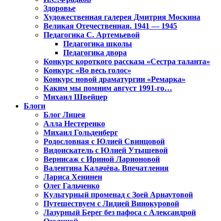
Здоровье
Художественная галерея Дмитрия Москина
Великая Отечественная. 1941 — 1945
Педагогика С. Артемьевой
Педагогика школы
Педагогика двора
Конкурс короткого рассказа «Сестра таланта»
Конкурс «Во весь голос»
Конкурс новой драматургии «Ремарка»
Каким мы помним август 1991-го…
Михаил Швейцер
Блоги
Блог Лицея
Алла Нестеренко
Михаил Гольденберг
Родословная с Юлией Свинцовой
Видоискатель с Юлией Утышевой
Вернисаж с Ириной Ларионовой
Валентина Калачёва. Впечатления
Лариса Хенинен
Олег Гальченко
Культурный променад с Зоей Арнаутовой
Путешествуем с Лидией Винокуровой
Лазурный Берег без пафоса с Александрой