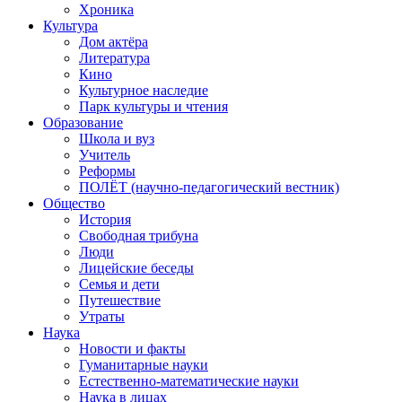
Хроника
Культура
Дом актёра
Литература
Кино
Культурное наследие
Парк культуры и чтения
Образование
Школа и вуз
Учитель
Реформы
ПОЛЁТ (научно-педагогический вестник)
Общество
История
Свободная трибуна
Люди
Лицейские беседы
Семья и дети
Путешествие
Утраты
Наука
Новости и факты
Гуманитарные науки
Естественно-математические науки
Наука в лицах