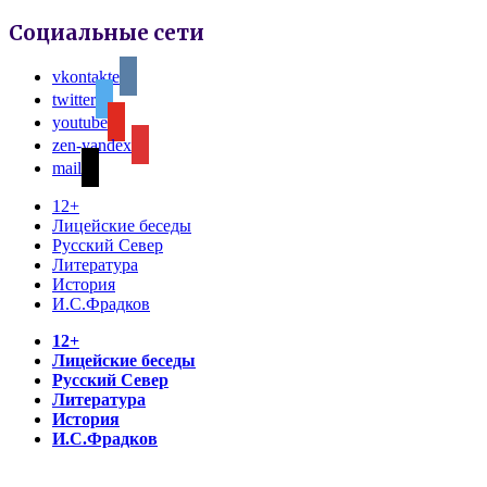
Социальные сети
vkontakte
twitter
youtube
zen-yandex
mail
12+
Лицейские беседы
Русский Север
Литература
История
И.С.Фрадков
12+
Лицейские беседы
Русский Север
Литература
История
И.С.Фрадков