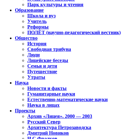
Парк культуры и чтения
Образование
Школа и вуз
Учитель
Реформы
ПОЛЁТ (научно-педагогический вестник)
Общество
История
Свободная трибуна
Люди
Лицейские беседы
Семья и дети
Путешествие
Утраты
Наука
Новости и факты
Гуманитарные науки
Естественно-математические науки
Наука в лицах
Проекты
Архив «Лицея». 2000 — 2003
Русский Север
Архитектура Петрозаводска
Дмитрий Новиков
И.С.Фрадков