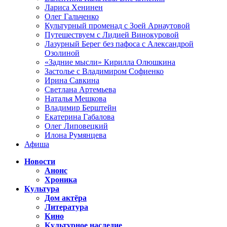
Лариса Хенинен
Олег Гальченко
Культурный променад с Зоей Арнаутовой
Путешествуем с Лидией Винокуровой
Лазурный Берег без пафоса с Александрой
Озолиной
«Задние мысли» Кирилла Олюшкина
Застолье с Владимиром Софиенко
Ирина Савкина
Светлана Артемьева
Наталья Мешкова
Владимир Берштейн
Екатерина Габалова
Олег Липовецкий
Илона Румянцева
Афиша
Новости
Анонс
Хроника
Культура
Дом актёра
Литература
Кино
Культурное наследие