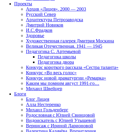
Проекты
Архив «Лицея». 2000 — 2003
Русский Север
Архитектура Петрозаводска
Дмитрий Новиков
И.С.Фрадков
Здоровье
Художественная галерея Дмитрия Москина
Великая Отечественная. 1941 — 1945
Педагогика С. Артемьевой
Педагогика школы
Педагогика двора
Конкурс короткого рассказа «Сестра таланта»
Конкурс «Во весь голос»
Конкурс новой драматургии «Ремарка»
Каким мы помним август 1991-го…
Михаил Швейцер
Блоги
Блог Лицея
Алла Нестеренко
Михаил Гольденберг
Родословная с Юлией Свинцовой
Видоискатель с Юлией Утышевой
Вернисаж с Ириной Ларионовой
Валентина Калачёва. Впечатления