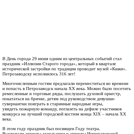
В День города 29 июня одним из центральных событий стал
праздник «Иллюзии Старого города», который в квартале
исторической застройки по традиции проводит музей «Кижи».
Петрозаводску исполнилось 316 лет!
Многочисленным гостям предлагали переместиться во времени
и попасть в Петрозаводск начала XX века. Можно было посетить
ремесленные и торговые ряды, послушать духовой оркестр,
покататься на бричке, детям под руководством девушки-
гувернантки поиграть в старинные народные игры,
увидеть пожарную команду, поглазеть на дефиле участников
конкурса на лучший городской костюм конца XIX – начала XX
века.
В этом году праздник был посвящен Году театра.
Выступали артисты-кукольники и артисты Императорской