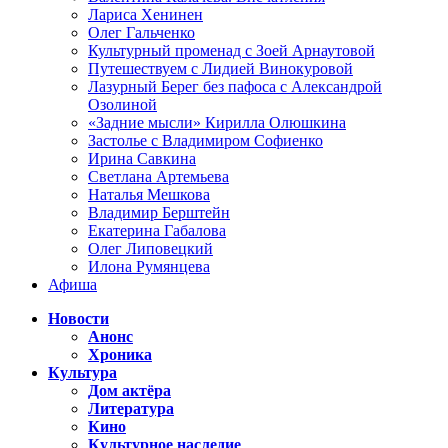
Лариса Хенинен
Олег Гальченко
Культурный променад с Зоей Арнаутовой
Путешествуем с Лидией Винокуровой
Лазурный Берег без пафоса с Александрой
Озолиной
«Задние мысли» Кирилла Олюшкина
Застолье с Владимиром Софиенко
Ирина Савкина
Светлана Артемьева
Наталья Мешкова
Владимир Берштейн
Екатерина Габалова
Олег Липовецкий
Илона Румянцева
Афиша
Новости
Анонс
Хроника
Культура
Дом актёра
Литература
Кино
Культурное наследие