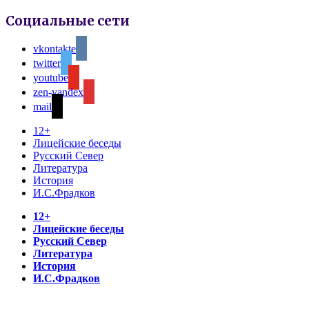
Социальные сети
vkontakte
twitter
youtube
zen-yandex
mail
12+
Лицейские беседы
Русский Север
Литература
История
И.С.Фрадков
12+
Лицейские беседы
Русский Север
Литература
История
И.С.Фрадков