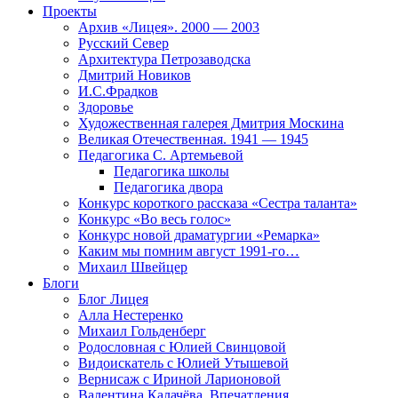
Проекты
Архив «Лицея». 2000 — 2003
Русский Север
Архитектура Петрозаводска
Дмитрий Новиков
И.С.Фрадков
Здоровье
Художественная галерея Дмитрия Москина
Великая Отечественная. 1941 — 1945
Педагогика С. Артемьевой
Педагогика школы
Педагогика двора
Конкурс короткого рассказа «Сестра таланта»
Конкурс «Во весь голос»
Конкурс новой драматургии «Ремарка»
Каким мы помним август 1991-го…
Михаил Швейцер
Блоги
Блог Лицея
Алла Нестеренко
Михаил Гольденберг
Родословная с Юлией Свинцовой
Видоискатель с Юлией Утышевой
Вернисаж с Ириной Ларионовой
Валентина Калачёва. Впечатления