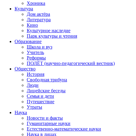
Хроника
Культура
Дом актёра
Литература
Кино
Культурное наследие
Парк культуры и чтения
Образование
Школа и вуз
Учитель
Реформы
ПОЛЁТ (научно-педагогический вестник)
Общество
История
Свободная трибуна
Люди
Лицейские беседы
Семья и дети
Путешествие
Утраты
Наука
Новости и факты
Гуманитарные науки
Естественно-математические науки
Наука в лицах