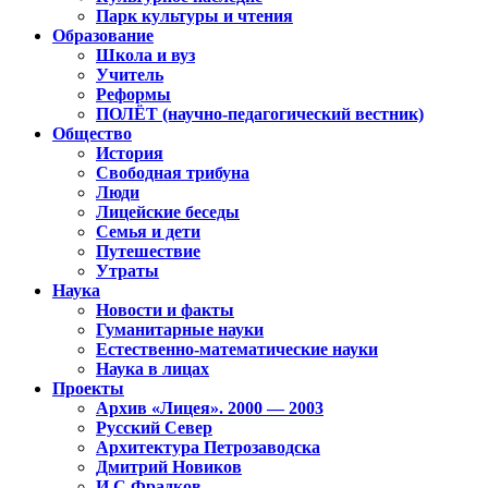
Парк культуры и чтения
Образование
Школа и вуз
Учитель
Реформы
ПОЛЁТ (научно-педагогический вестник)
Общество
История
Свободная трибуна
Люди
Лицейские беседы
Семья и дети
Путешествие
Утраты
Наука
Новости и факты
Гуманитарные науки
Естественно-математические науки
Наука в лицах
Проекты
Архив «Лицея». 2000 — 2003
Русский Север
Архитектура Петрозаводска
Дмитрий Новиков
И.С.Фрадков