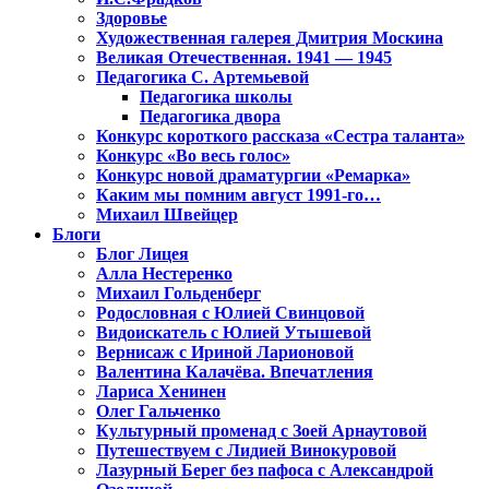
Здоровье
Художественная галерея Дмитрия Москина
Великая Отечественная. 1941 — 1945
Педагогика С. Артемьевой
Педагогика школы
Педагогика двора
Конкурс короткого рассказа «Сестра таланта»
Конкурс «Во весь голос»
Конкурс новой драматургии «Ремарка»
Каким мы помним август 1991-го…
Михаил Швейцер
Блоги
Блог Лицея
Алла Нестеренко
Михаил Гольденберг
Родословная с Юлией Свинцовой
Видоискатель с Юлией Утышевой
Вернисаж с Ириной Ларионовой
Валентина Калачёва. Впечатления
Лариса Хенинен
Олег Гальченко
Культурный променад с Зоей Арнаутовой
Путешествуем с Лидией Винокуровой
Лазурный Берег без пафоса с Александрой