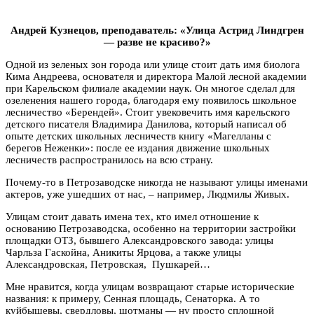
Андрей Кузнецов, преподаватель: «Улица Астрид Линдгрен
— разве не красиво?»
Одной из зеленых зон города или улице стоит дать имя биолога
Кима Андреева, основателя и директора Малой лесной академии
при Карельском филиале академии наук. Он многое сделал для
озеленения нашего города, благодаря ему появилось школьное
лесничество «Берендей». Стоит увековечить имя карельского
детского писателя Владимира Данилова, который написал об
опыте детских школьных лесничеств книгу «Магелланы с
берегов Неженки»: после ее издания движение школьных
лесничеств распространилось на всю страну.
Почему-то в Петрозаводске никогда не называют улицы именами
актеров, уже ушедших от нас, – например, Людмилы Живых.
Улицам стоит давать имена тех, кто имел отношение к
основанию Петрозаводска, особенно на территории застройки
площадки ОТЗ, бывшего Александровского завода: улицы
Чарльза Гаскойна, Аникиты Ярцова, а также улицы
Александровская, Петровская, Пушкарей…
Мне нравится, когда улицам возвращают старые исторические
названия: к примеру, Сенная площадь, Сенаторка. А то
куйбышевы, свердловы, шотманы — ну просто сплошной