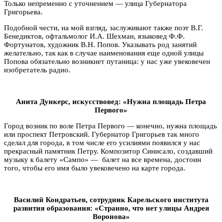
Только непременно с уточнением — улица Губернатора
Григорьева.
Подобной чести, на мой взгляд, заслуживают также поэт В.Г.
Бенедиктов, офтальмолог И.А. Шехман, языковед Ф.Ф.
Фортунатов, художник В.Н. Попов. Указывать род занятий
желательно, так как в случае наименования еще одной улицы
Попова обязательно возникнет путаница: у нас уже увековечен
изобретатель радио.
Анита Дункерс, искусствовед: «Нужна площадь Петра
Первого»
Город возник по воле Петра Первого — конечно, нужна площадь
или проспект Петровский. Губернатор Григорьев так много
сделал для города, в том числе его усилиями появился у нас
прекрасный памятник Петру. Композитор Синисало, создавший
музыку к балету «Сампо» — балет на все времена, достоин
того, чтобы его имя было увековечено на карте города.
Василий Кондратьев, сотрудник Карельского института
развития образования: «Странно, что нет улицы Андрея
Воронова»