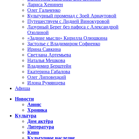
Лариса Хенинен
Олег Гальченко
Культурный променад с Зоей Арнаутовой
Путешествуем с Лидией Винокуровой
Лазурный Берег без пафоса с Александрой
Озолиной
«Задние мысли» Кирилла Олюшкина
Застолье с Владимиром Софиенко
Ирина Савкина
Светлана Артемьева
Наталья Мешкова
Владимир Берштейн
Екатерина Габалова
Олег Липовецкий
Илона Румянцева
Афиша
Новости
Анонс
Хроника
Культура
Дом актёра
Литература
Кино
Культурное наследие