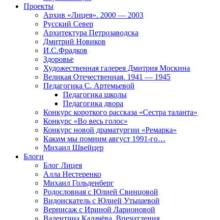
Проекты
Архив «Лицея». 2000 — 2003
Русский Север
Архитектура Петрозаводска
Дмитрий Новиков
И.С.Фрадков
Здоровье
Художественная галерея Дмитрия Москина
Великая Отечественная. 1941 — 1945
Педагогика С. Артемьевой
Педагогика школы
Педагогика двора
Конкурс короткого рассказа «Сестра таланта»
Конкурс «Во весь голос»
Конкурс новой драматургии «Ремарка»
Каким мы помним август 1991-го…
Михаил Швейцер
Блоги
Блог Лицея
Алла Нестеренко
Михаил Гольденберг
Родословная с Юлией Свинцовой
Видоискатель с Юлией Утышевой
Вернисаж с Ириной Ларионовой
Валентина Калачёва. Впечатления