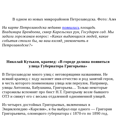
В одном из новых микрорайонов Петрозаводска. Фото: Але
На карте Петрозаводска недавно
появились
площадь
Владимира Брендоева, сквер Карельских рун, Государев сад.
Мы
задали горожанам вопрос: «Каких выдающихся людей, какие
события стоило бы, на ваш взгляд, увековечить в
Петрозаводске?»
Николай Кутьков, краевед: «В городе должна появиться
улица Губернатора Григорьева»
В Петрозаводске много улиц с неговорящими названиями. Не
всякий краевед с ходу назовет имя-отчество и род занятий героя,
в честь которого поименована улица или переулок. Например,
улицы Антонова, Бабушкина, Григорьева… Только некоторые
старожилы вспомнят про бюст Н.Т. Григорьеву возле бывшего
ОТЗ и свяжут его с весьма отдаленной одноименной улицей.
Из четырех достойных Григорьевых, включенных в
Энциклопедию «Карелия», я бы выбрал еще одного — Григория
Григорьевича, олонецкого губернатора с 1870-го по 1890 год.