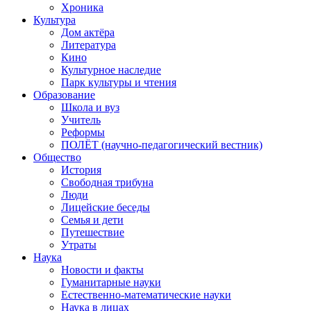
Хроника
Культура
Дом актёра
Литература
Кино
Культурное наследие
Парк культуры и чтения
Образование
Школа и вуз
Учитель
Реформы
ПОЛЁТ (научно-педагогический вестник)
Общество
История
Свободная трибуна
Люди
Лицейские беседы
Семья и дети
Путешествие
Утраты
Наука
Новости и факты
Гуманитарные науки
Естественно-математические науки
Наука в лицах