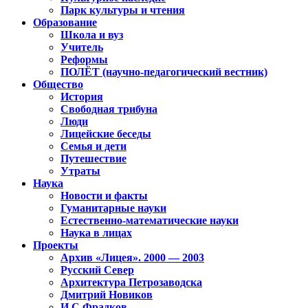
Парк культуры и чтения
Образование
Школа и вуз
Учитель
Реформы
ПОЛЁТ (научно-педагогический вестник)
Общество
История
Свободная трибуна
Люди
Лицейские беседы
Семья и дети
Путешествие
Утраты
Наука
Новости и факты
Гуманитарные науки
Естественно-математические науки
Наука в лицах
Проекты
Архив «Лицея». 2000 — 2003
Русский Север
Архитектура Петрозаводска
Дмитрий Новиков
И.С.Фрадков