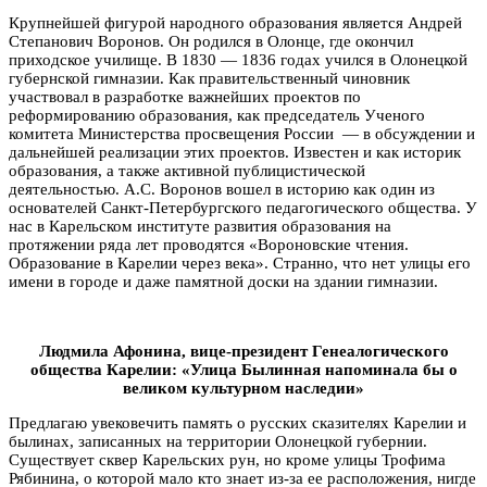
Крупнейшей фигурой народного образования является Андрей
Степанович
Воронов. Он
родился в Олонце, где окончил
приходское училище. В 1830 — 1836 годах учился в Олонецкой
губернской гимназии. К
ак правительственный чиновник
участвовал в разработке важнейших проектов по
реформированию образования, как председатель Ученого
комитета Министерства просвещения России — в обсуждении и
дальнейшей реализации этих проектов. Известен и как историк
образования, а также активной публицистической
деятельностью. А.С. Воронов вошел в историю как один из
основателей Санкт-Петербургского педагогического общества.
У
нас в Карельском институте развития образования на
протяжении ряда лет проводятся «Вороновские чтения.
Образование в Карелии через века». Странно, что нет улицы его
имени в городе и даже памятной доски на здании гимназии.
Людмила Афонина, вице-президент Генеалогического
общества Карелии: «Улица Былинная напоминала бы о
великом культурном наследии»
Предлагаю увековечить память о русских сказителях Карелии и
былинах, записанных на территории Олонецкой губернии.
Существует сквер Карельских рун, но кроме улицы Трофима
Рябинина, о которой мало кто знает из-за ее расположения, нигде