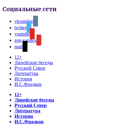
Социальные сети
vkontakte
twitter
youtube
zen-yandex
mail
12+
Лицейские беседы
Русский Север
Литература
История
И.С.Фрадков
12+
Лицейские беседы
Русский Север
Литература
История
И.С.Фрадков