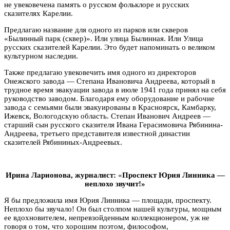
не увековечена память о русском фольклоре и русских
сказителях Карелии.
Предлагаю название для одного из парков или скверов
«Былинный парк (сквер)». Или улица Былинная. Или Улица
русских сказителей Карелии. Это будет напоминать о великом
культурном наследии.
Также предлагаю увековечить имя одного из директоров
Онежского завода — Степана Ивановича Андреева, который в
трудное время эвакуации завода в июле 1941 года принял на себя
руководство заводом. Благодаря ему оборудование и рабочие
завода с семьями были эвакуированы в Красноярск, Камбарку,
Ижевск, Вологодскую область. Степан Иванович Андреев —
старший сын русского сказителя Ивана Герасимовича Рябинина-
Андреева, третьего представителя известной династии
сказителей Рябининых-Андреевых.
Ирина Ларионова, журналист:
«
Проспект Юрия Линника —
неплохо звучит!»
Я бы предложила имя Юрия Линника — площади, проспекту.
Неплохо бы звучало! Он был столпом нашей культуры, мощным
ее вдохновителем, непревзойденным коллекционером, уж не
говоря о том, что хорошим поэтом, философом,