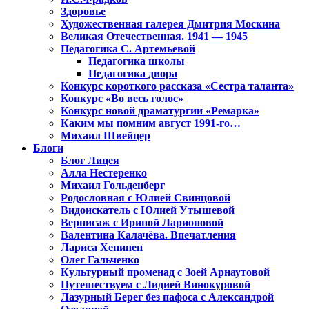
Здоровье
Художественная галерея Дмитрия Москина
Великая Отечественная. 1941 — 1945
Педагогика С. Артемьевой
Педагогика школы
Педагогика двора
Конкурс короткого рассказа «Сестра таланта»
Конкурс «Во весь голос»
Конкурс новой драматургии «Ремарка»
Каким мы помним август 1991-го…
Михаил Швейцер
Блоги
Блог Лицея
Алла Нестеренко
Михаил Гольденберг
Родословная с Юлией Свинцовой
Видоискатель с Юлией Утышевой
Вернисаж с Ириной Ларионовой
Валентина Калачёва. Впечатления
Лариса Хенинен
Олег Гальченко
Культурный променад с Зоей Арнаутовой
Путешествуем с Лидией Винокуровой
Лазурный Берег без пафоса с Александрой