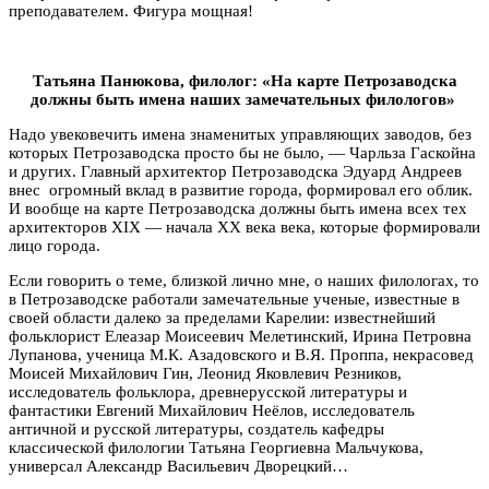
преподавателем. Фигура мощная!
Татьяна Панюкова, филолог: «На карте Петрозаводска
должны быть имена наших замечательных филологов»
Надо увековечить имена знаменитых управляющих заводов, без
которых Петрозаводска просто бы не было, — Чарльза Гаскойна
и других. Главный архитектор Петрозаводска Эдуард Андреев
внес огромный вклад в развитие города, формировал его облик.
И вообще на карте Петрозаводска должны быть имена всех тех
архитекторов XIX — начала XX века века, которые формировали
лицо города.
Если говорить о теме, близкой лично мне, о наших филологах, то
в Петрозаводске работали замечательные ученые, известные в
своей области далеко за пределами Карелии: известнейший
фольклорист Елеазар Моисеевич Мелетинский, Ирина Петровна
Лупанова, ученица М.К. Азадовского и В.Я. Проппа, некрасовед
Моисей Михайлович Гин, Леонид Яковлевич Резников,
исследователь фольклора, древнерусской литературы и
фантастики Евгений Михайлович Неёлов, исследователь
античной и русской литературы, создатель кафедры
классической филологии Татьяна Георгиевна Мальчукова,
универсал Александр Васильевич Дворецкий…