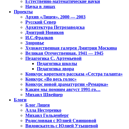
Естественно-математические науки
Наука в лицах
Проекты
Архив «Лицея». 2000 — 2003
Русский Север
Архитектура Петрозаводска
Дмитрий Новиков
И.С.Фрадков
Здоровье
Художественная галерея Дмитрия Москина
Великая Отечественная. 1941 — 1945
Педагогика С. Артемьевой
Педагогика школы
Педагогика двора
Конкурс короткого рассказа «Сестра таланта»
Конкурс «Во весь голос»
Конкурс новой драматургии «Ремарка»
Каким мы помним август 1991-го…
Михаил Швейцер
Блоги
Блог Лицея
Алла Нестеренко
Михаил Гольденберг
Родословная с Юлией Свинцовой
Видоискатель с Юлией Утышевой