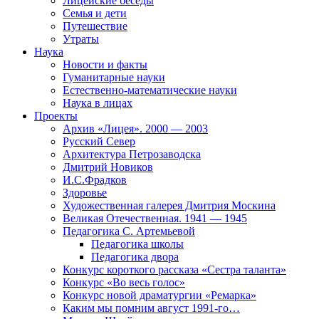
Лицейские беседы
Семья и дети
Путешествие
Утраты
Наука
Новости и факты
Гуманитарные науки
Естественно-математические науки
Наука в лицах
Проекты
Архив «Лицея». 2000 — 2003
Русский Север
Архитектура Петрозаводска
Дмитрий Новиков
И.С.Фрадков
Здоровье
Художественная галерея Дмитрия Москина
Великая Отечественная. 1941 — 1945
Педагогика С. Артемьевой
Педагогика школы
Педагогика двора
Конкурс короткого рассказа «Сестра таланта»
Конкурс «Во весь голос»
Конкурс новой драматургии «Ремарка»
Каким мы помним август 1991-го…