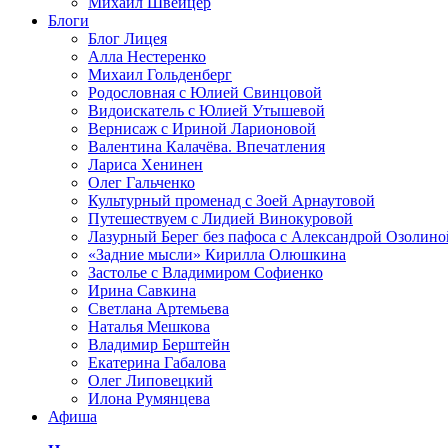
Михаил Швейцер
Блоги
Блог Лицея
Алла Нестеренко
Михаил Гольденберг
Родословная с Юлией Свинцовой
Видоискатель с Юлией Утышевой
Вернисаж с Ириной Ларионовой
Валентина Калачёва. Впечатления
Лариса Хенинен
Олег Гальченко
Культурный променад с Зоей Арнаутовой
Путешествуем с Лидией Винокуровой
Лазурный Берег без пафоса с Александрой Озолино
«Задние мысли» Кирилла Олюшкина
Застолье с Владимиром Софиенко
Ирина Савкина
Светлана Артемьева
Наталья Мешкова
Владимир Берштейн
Екатерина Габалова
Олег Липовецкий
Илона Румянцева
Афиша