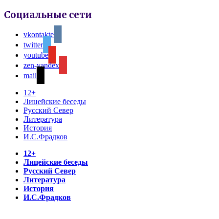
Социальные сети
vkontakte
twitter
youtube
zen-yandex
mail
12+
Лицейские беседы
Русский Север
Литература
История
И.С.Фрадков
12+
Лицейские беседы
Русский Север
Литература
История
И.С.Фрадков