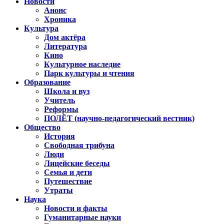
Новости
Анонс
Хроника
Культура
Дом актёра
Литература
Кино
Культурное наследие
Парк культуры и чтения
Образование
Школа и вуз
Учитель
Реформы
ПОЛЁТ (научно-педагогический вестник)
Общество
История
Свободная трибуна
Люди
Лицейские беседы
Семья и дети
Путешествие
Утраты
Наука
Новости и факты
Гуманитарные науки