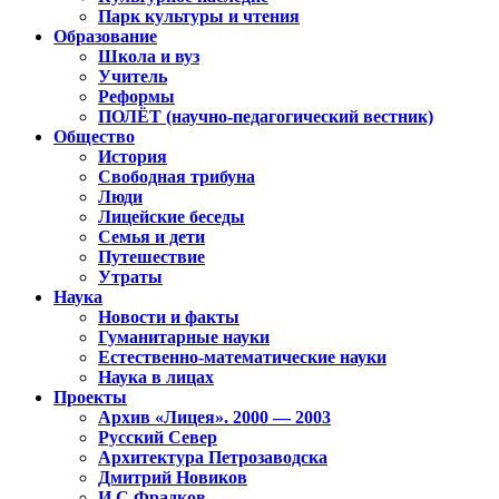
Парк культуры и чтения
Образование
Школа и вуз
Учитель
Реформы
ПОЛЁТ (научно-педагогический вестник)
Общество
История
Свободная трибуна
Люди
Лицейские беседы
Семья и дети
Путешествие
Утраты
Наука
Новости и факты
Гуманитарные науки
Естественно-математические науки
Наука в лицах
Проекты
Архив «Лицея». 2000 — 2003
Русский Север
Архитектура Петрозаводска
Дмитрий Новиков
И.С.Фрадков