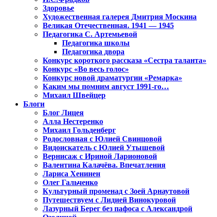
Здоровье
Художественная галерея Дмитрия Москина
Великая Отечественная. 1941 — 1945
Педагогика С. Артемьевой
Педагогика школы
Педагогика двора
Конкурс короткого рассказа «Сестра таланта»
Конкурс «Во весь голос»
Конкурс новой драматургии «Ремарка»
Каким мы помним август 1991-го…
Михаил Швейцер
Блоги
Блог Лицея
Алла Нестеренко
Михаил Гольденберг
Родословная с Юлией Свинцовой
Видоискатель с Юлией Утышевой
Вернисаж с Ириной Ларионовой
Валентина Калачёва. Впечатления
Лариса Хенинен
Олег Гальченко
Культурный променад с Зоей Арнаутовой
Путешествуем с Лидией Винокуровой
Лазурный Берег без пафоса с Александрой