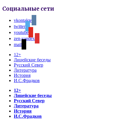
Социальные сети
vkontakte
twitter
youtube
zen-yandex
mail
12+
Лицейские беседы
Русский Север
Литература
История
И.С.Фрадков
12+
Лицейские беседы
Русский Север
Литература
История
И.С.Фрадков