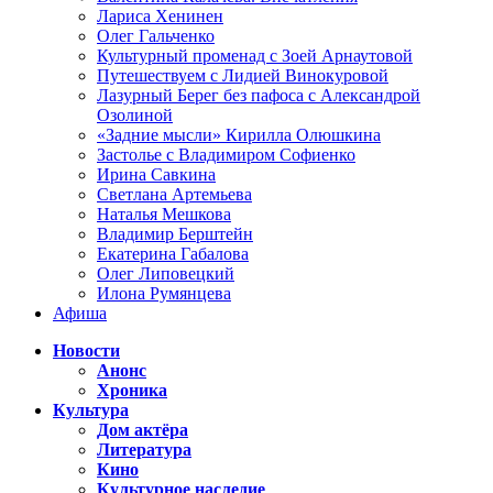
Лариса Хенинен
Олег Гальченко
Культурный променад с Зоей Арнаутовой
Путешествуем с Лидией Винокуровой
Лазурный Берег без пафоса с Александрой
Озолиной
«Задние мысли» Кирилла Олюшкина
Застолье с Владимиром Софиенко
Ирина Савкина
Светлана Артемьева
Наталья Мешкова
Владимир Берштейн
Екатерина Габалова
Олег Липовецкий
Илона Румянцева
Афиша
Новости
Анонс
Хроника
Культура
Дом актёра
Литература
Кино
Культурное наследие