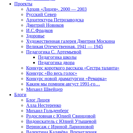
Проекты
Архив «Лицея». 2000 — 2003
Русский Север
Архитектура Петрозаводска
Дмитрий Новиков
И.С.Фрадков
Здоровье
Художественная галерея Дмитрия Москина
Великая Отечественная. 1941 — 1945
Педагогика С. Артемьевой
Педагогика школы
Педагогика двора
Конкурс короткого рассказа «Сестра таланта»
Конкурс «Во весь голос»
Конкурс новой драматургии «Ремарка»
Каким мы помним август 1991-го…
Михаил Швейцер
Блоги
Блог Лицея
Алла Нестеренко
Михаил Гольденберг
Родословная с Юлией Свинцовой
Видоискатель с Юлией Утышевой
Вернисаж с Ириной Ларионовой
Валентина Калачёва. Впечатления