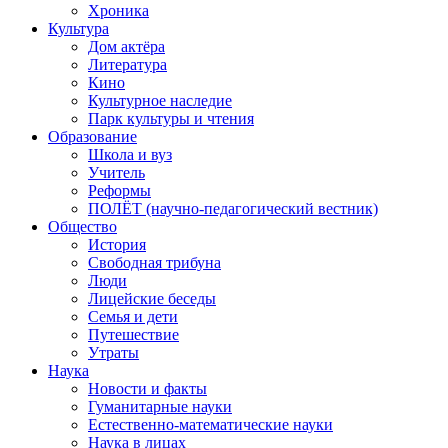
Хроника
Культура
Дом актёра
Литература
Кино
Культурное наследие
Парк культуры и чтения
Образование
Школа и вуз
Учитель
Реформы
ПОЛЁТ (научно-педагогический вестник)
Общество
История
Свободная трибуна
Люди
Лицейские беседы
Семья и дети
Путешествие
Утраты
Наука
Новости и факты
Гуманитарные науки
Естественно-математические науки
Наука в лицах