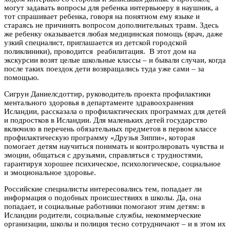
могут задавать вопросы для ребенка интервьюеру в наушник, а
тот спрашивает ребенка, говоря на понятном ему языке и
стараясь не причинять вопросом дополнительных травм. Здесь
же ребенку оказывается любая медицинская помощь (врач, даже
узкий специалист, приглашается из детской городской
поликлиники), проводится реабилитация. В этот дом на
экскурсии возят целые школьные классы – и бывали случаи, когда
после таких поездок дети возвращались туда уже сами – за
помощью.
Сигрун Даниелсдоттир, руководитель проекта профилактики
ментального здоровья в департаменте здравоохранения
Исландии, рассказала о профилактических программах для детей
и подростков в Исландии. Для маленьких детей государство
включило в перечень обязательных предметов в первом классе
профилактическую программу «Друзья Зиппи», которая
помогает детям научиться понимать и контролировать чувства и
эмоции, общаться с друзьями, справляться с трудностями,
гарантируя хорошее психическое, психологическое, социальное
и эмоциональное здоровье.
Российские специалисты интересовались тем, попадает ли
информация о подобных происшествиях в школы. Да, она
попадает, и социальные работники помогают этим детям: в
Исландии родители, социальные службы, некоммерческие
организации, школы и полиция тесно сотрудничают – и в этом их