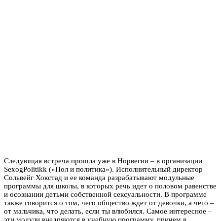
Следующая встреча прошла уже в Норвегии – в организации
SexogPolitikk («Пол и политика»). Исполнительный директор
Сольвейг Хокстад и ее команда разрабатывают модульные
программы для школы, в которых речь идет о половом равенстве
и осознании детьми собственной сексуальности. В программе
также говорится о том, чего общество ждет от девочки, а чего –
от мальчика, что делать, если ты влюбился. Самое интересное –
эти модули внедряются в учебную программу, причем в