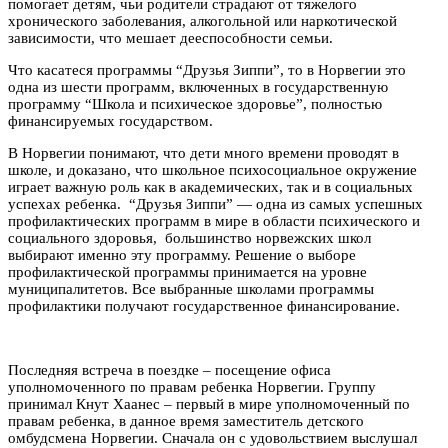
помогает детям, чьи родители страдают от тяжелого
хронического заболевания, алкогольной или наркотической
зависимости, что мешает дееспособности семьи.
Что касатеся программы “Друзья Зиппи”, то в Норвегии это
одна из шести программ, включенных в государственную
программу “Школа и психическое здоровье”, полностью
финансируемых государством.
В Норвегии понимают, что дети много времени проводят в
школе, и доказано, что школьное психосоциальное окружение
играет важную роль как в академических, так и в социальных
успехах ребенка. “Друзья Зиппи” — одна из самых успешных
профилактических программ в мире в области психического и
социального здоровья, большинство норвежских школ
выбирают именно эту программу. Решение о выборе
профилактической программы принимается на уровне
муниципалитетов. Все выбранные школами программы
профилактики получают государственное финансирование.
Последняя встреча в поездке – посещение офиса
уполномоченного по правам ребенка Норвегии. Группу
принимал Кнут Хаанес – первый в мире уполномоченный по
правам ребенка, в данное время заместитель детского
омбудсмена Норвегии. Сначала он с удовольствием выслушал