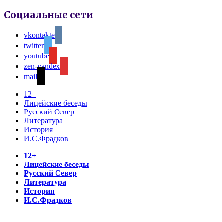
Социальные сети
vkontakte
twitter
youtube
zen-yandex
mail
12+
Лицейские беседы
Русский Север
Литература
История
И.С.Фрадков
12+
Лицейские беседы
Русский Север
Литература
История
И.С.Фрадков