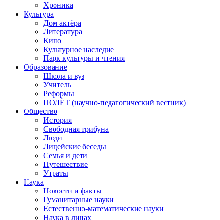
Хроника
Культура
Дом актёра
Литература
Кино
Культурное наследие
Парк культуры и чтения
Образование
Школа и вуз
Учитель
Реформы
ПОЛЁТ (научно-педагогический вестник)
Общество
История
Свободная трибуна
Люди
Лицейские беседы
Семья и дети
Путешествие
Утраты
Наука
Новости и факты
Гуманитарные науки
Естественно-математические науки
Наука в лицах