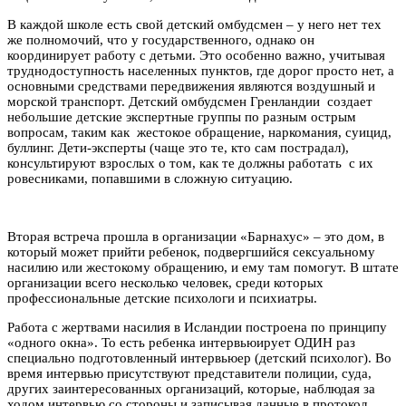
В каждой школе есть свой детский омбудсмен – у него нет тех
же полномочий, что у государственного, однако он
координирует работу с детьми. Это особенно важно, учитывая
труднодоступность населенных пунктов, где дорог просто нет, а
основными средствами передвижения являются воздушный и
морской транспорт. Детский омбудсмен Гренландии создает
небольшие детские экспертные группы по разным острым
вопросам, таким как жестокое обращение, наркомания, суицид,
буллинг. Дети-эксперты (чаще это те, кто сам пострадал),
консультируют взрослых о том, как те должны работать с их
ровесниками, попавшими в сложную ситуацию.
Вторая встреча прошла в организации «Барнахус» – это дом, в
который может прийти ребенок, подвергшийся сексуальному
насилию или жестокому обращению, и ему там помогут. В штате
организации всего несколько человек, среди которых
профессиональные детские психологи и психиатры.
Работа с жертвами насилия в Исландии построена по принципу
«одного окна». То есть ребенка интервьюирует ОДИН раз
специально подготовленный интервьюер (детский психолог). Во
время интервью присутствуют представители полиции, суда,
других заинтересованных организаций, которые, наблюдая за
ходом интервью со стороны и записывая данные в протокол,