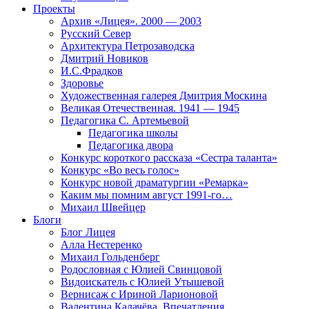
Проекты
Архив «Лицея». 2000 — 2003
Русский Север
Архитектура Петрозаводска
Дмитрий Новиков
И.С.Фрадков
Здоровье
Художественная галерея Дмитрия Москина
Великая Отечественная. 1941 — 1945
Педагогика С. Артемьевой
Педагогика школы
Педагогика двора
Конкурс короткого рассказа «Сестра таланта»
Конкурс «Во весь голос»
Конкурс новой драматургии «Ремарка»
Каким мы помним август 1991-го…
Михаил Швейцер
Блоги
Блог Лицея
Алла Нестеренко
Михаил Гольденберг
Родословная с Юлией Свинцовой
Видоискатель с Юлией Утышевой
Вернисаж с Ириной Ларионовой
Валентина Калачёва. Впечатления