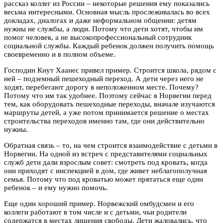
рассказ коллег из России – некоторые решения ему показались
весьма интересными. Основная мысль прослеживалась во всех
докладах, диалогах и даже неформальном общении: детям
нужны не службы, а люди. Потому что дети хотят, чтобы им
помог человек, а не высокопрофессиональный сотрудник
социальной службы. Каждый ребенок должен получить помощь
своевременно и в полном объеме.
Господин Кнут Хаанес привел пример. Строится школа, рядом с
ней – подземный пешеходный переход. А дети через него не
ходят, перебегают дорогу в неположенном месте. Почему?
Потому что им так удобнее. Поэтому сейчас в Норвегии перед
тем, как оборудовать пешеходные переходы, вначале изучаются
маршруты детей, а уже потом принимается решение о местах
строительства переходов именно там, где они действительно
нужны.
Обратная связь – то, на чем строится взаимодействие с детьми в
Норвегии. На одной из встреч с представителями социальных
служб дети дали взрослым совет: смотреть под кровать, когда
они приходят с инспекцией в дом, где живет неблагополучная
семья. Потому что под кроватью может прятаться еще один
ребенок – и ему нужно помочь.
Еще один хороший пример. Норвежский омбудсмен и его
коллеги работают в том числе и с детьми, чьи родители
содержатся в местах лишения свободы. Дети жаловались, что