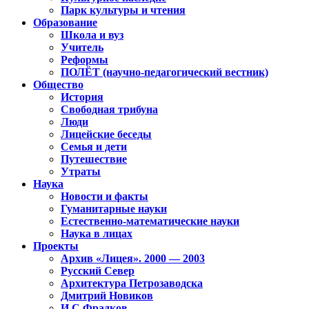
Парк культуры и чтения
Образование
Школа и вуз
Учитель
Реформы
ПОЛЁТ (научно-педагогический вестник)
Общество
История
Свободная трибуна
Люди
Лицейские беседы
Семья и дети
Путешествие
Утраты
Наука
Новости и факты
Гуманитарные науки
Естественно-математические науки
Наука в лицах
Проекты
Архив «Лицея». 2000 — 2003
Русский Север
Архитектура Петрозаводска
Дмитрий Новиков
И.С.Фрадков