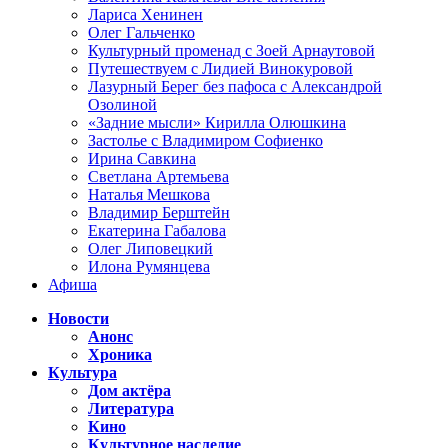
Лариса Хенинен
Олег Гальченко
Культурный променад с Зоей Арнаутовой
Путешествуем с Лидией Винокуровой
Лазурный Берег без пафоса с Александрой
Озолиной
«Задние мысли» Кирилла Олюшкина
Застолье с Владимиром Софиенко
Ирина Савкина
Светлана Артемьева
Наталья Мешкова
Владимир Берштейн
Екатерина Габалова
Олег Липовецкий
Илона Румянцева
Афиша
Новости
Анонс
Хроника
Культура
Дом актёра
Литература
Кино
Культурное наследие