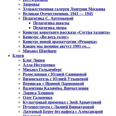
Здоровье
Художественная галерея Дмитрия Москина
Великая Отечественная. 1941 — 1945
Педагогика С. Артемьевой
Педагогика школы
Педагогика двора
Конкурс короткого рассказа «Сестра таланта»
Конкурс «Во весь голос»
Конкурс новой драматургии «Ремарка»
Каким мы помним август 1991-го…
Михаил Швейцер
Блоги
Блог Лицея
Алла Нестеренко
Михаил Гольденберг
Родословная с Юлией Свинцовой
Видоискатель с Юлией Утышевой
Вернисаж с Ириной Ларионовой
Валентина Калачёва. Впечатления
Лариса Хенинен
Олег Гальченко
Культурный променад с Зоей Арнаутовой
Путешествуем с Лидией Винокуровой
Лазурный Берег без пафоса с Александрой