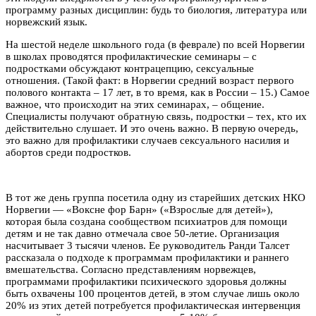
программу разных дисциплин: будь то биология, литература или
норвежский язык.
На шестой неделе школьного года (в феврале) по всей Норвегии
в школах проводятся профилактические семинары – с
подростками обсуждают контрацепцию, сексуальные
отношения. (Такой факт: в Норвегии средний возраст первого
полового контакта – 17 лет, в то время, как в России – 15.) Самое
важное, что происходит на этих семинарах, – общение.
Специалисты получают обратную связь, подростки – тех, кто их
действительно слушает. И это очень важно. В первую очередь,
это важно для профилактики случаев сексуального насилия и
абортов среди подростков.
В тот же день группа посетила одну из старейших детских НКО
Норвегии — «Воксне фор Барн» («Взрослые для детей»),
которая была создана сообществом психиатров для помощи
детям и не так давно отмечала свое 50-летие. Организация
насчитывает 3 тысячи членов. Ее руководитель Ранди Талсет
рассказала о подходе к программам профилактики и раннего
вмешательства. Согласно представлениям норвежцев,
программами профилактики психического здоровья должны
быть охвачены 100 процентов детей, в этом случае лишь около
20% из этих детей потребуется профилактическая интервенция