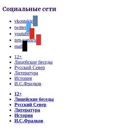
Социальные сети
vkontakte
twitter
youtube
zen-yandex
mail
12+
Лицейские беседы
Русский Север
Литература
История
И.С.Фрадков
12+
Лицейские беседы
Русский Север
Литература
История
И.С.Фрадков