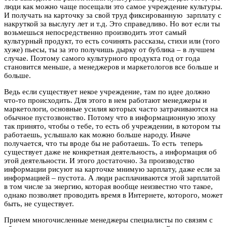
люди как можно чаще посещали это самое учреждение культуры.
И получать на карточку за свой труд фиксированную зарплату с
накруткой за выслугу лет и т.д. Это справедливо. Но вот если ты
возьмешься непосредственно производить этот самый
культурный продукт, то есть сочинять рассказы, стихи или (того
хуже) пьесы, ты за это получишь дырку от бублика – в лучшем
случае. Поэтому самого культурного продукта год от года
становится меньше, а менеджеров и маркетологов все больше и
больше.
Ведь если существует некое учреждение, там по идее должно
что-то происходить. Для этого в нем работают менеджеры и
маркетологи, основные усилия которых часто затрачиваются на
обычное пустозвонство. Потому что в информационную эпоху
так принято, чтобы о тебе, то есть об учреждении, в котором ты
работаешь, услышало как можно больше народу. Иначе
получается, что ты вроде бы не работаешь. То есть теперь
существует даже не конкретная деятельность, а информация об
этой деятельности. И этого достаточно. За производство
информации рисуют на карточке мнимую зарплату, даже если за
информацией – пустота. А люди расплачиваются этой зарплатой
в том числе за энергию, которая вообще неизвестно что такое,
однако позволяет проводить время в Интернете, которого, может
быть, не существует.
Причем многочисленные менеджеры специалисты по связям с