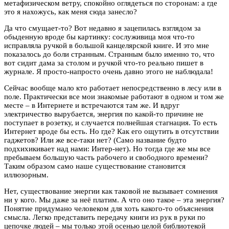
метафизическом ветру, спокойно оглядеться по сторонам: а где
это я нахожусь, как меня сюда занесло?
Да что смущает-то? Вот недавно я зацепилась взглядом за
обыденную вроде бы картинку: сослуживица моя что-то
исправляла ручкой в большой канцелярской книге. И это мне
показалось до боли странным. Странным было именно то, что
вот сидит дама за столом и ручкой что-то реально пишет в
журнале. Я просто-напросто очень давно этого не наблюдала!
Сейчас вообще мало кто работает непосредственно в лесу или в
поле. Практически все мои знакомые работают в одном и том же
месте – в Интернете и встречаются там же. И вдруг
электричество вырубается, энергия по какой-то причине не
поступает в розетку, и случается полнейшая стагнация. То есть
Интернет вроде бы есть. Но где? Как его ощутить в отсутствии
гаджетов? Или же все-таки нет? (Само название будто
подхихикивает над нами: Интер-нет). Но тогда где же мы все
пребываем большую часть рабочего и свободного времени?
Таким образом само наше существование становится
иллюзорным.
Нет, существование энергии как таковой не вызывает сомнения
ни у кого. Мы даже за неё платим. А что оно такое – эта энергия?
Понятие придумано человеком для хоть какого-то объяснения
смысла. Легко представить передачу книги из рук в руки по
цепочке людей – мы только этой осенью целой библиотекой