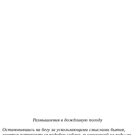
Размышления в дождливую погоду
Остановившись на бегу за ускользающими смыслами бытия,
хочется встряхнуться подобно собаке, выскочившей из воды на