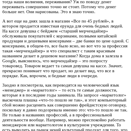
тогда наши волнения, переживания? Уж по поводу денег
переживать совершенно точно не стоит. Потому что денег
больше нет. Они нарисованы. Это я знаю точно.
А вот еще на днях зашла в магазин «Все по 45 рублей», в
котором продается известная ерунда для очень бедных людей.
На кассе девушка с бейджем «старший мерчендайзер»
обслуживала покупателей с корзинами, полными китайской
продукции и дешевыми консервами – две банки по цене одной. С
консервами, в общем-то, все было ясно, но вот что за профессия
такая «мерчендайзер» и что специалист с таким красивым
названием делает в дешевом магазине? Когда дома я залезла в
Google, выяснилось, что мерчендайзер – это попросту
товаровед. Товаром ведает та самая девушка на кассе. Значит,
прекрасно понимает что продает, но делает вид, что все в
порядке. Как, впрочем, и бедные люди в очереди.
Заодно я посмотрела, как переводятся на человеческий язык
«менеджер» и «маркетолог» – то есть те самые должности,
которые я в последние годы занимала. На запросе «маркетолог»
выскочила плашка «что-то пошло не так», и этот компьютерный
сбой можно расценить как совершенно фрейдистскую оговорку,
поскольку я давно подозревала именно это: что-то пошло не так.
Не только в названиях профессий, а в профессиональной
деятельности вообще. Например, можно преспокойно работать
менеджером или маркетологом в культурном учреждении. То
есть выводить на рынок некий культурный продукт для того, что