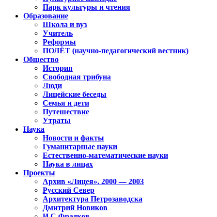
Парк культуры и чтения
Образование
Школа и вуз
Учитель
Реформы
ПОЛЁТ (научно-педагогический вестник)
Общество
История
Свободная трибуна
Люди
Лицейские беседы
Семья и дети
Путешествие
Утраты
Наука
Новости и факты
Гуманитарные науки
Естественно-математические науки
Наука в лицах
Проекты
Архив «Лицея». 2000 — 2003
Русский Север
Архитектура Петрозаводска
Дмитрий Новиков
И.С.Фрадков