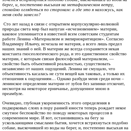
берег, и, постепенно высыхая на метафизическом ветру,
спокойно оглядеться по сторонам: а где это я нахожусь, как
меня сюда занесло?
Сто лет назад в связи с открытием корпускулярно-волновой
природы света мир был напуган «исчезновением» материи,
каковое упоминается в известной всем советским студентам
работе Ленина «Материализм и эмпириокритицизм». Согласно
Владимиру Ильичу, исчезала не материя, а всего лишь предел
наших знаний о ней. В материи же всегда сохраняется некая
константа гносеологического рода, и это единственное свойство
материи, с которым связан философский материализм, —
свойство быть объективной реальностью, существовать
независимо от наших ощущений. Ленина не смущало, что
объективность касалась не сути вещей как таковых, а только их
отношения к ощущениям… Однако разбуди меня среди ночи –
ленинское определение материи от зубов без запинки отскочит,
несмотря на некоторое ерничанье, допущенное мною в
преамбуле.
Очевидно, глубокая укорененность этого определения в
подкорковых слоях в пору ранней юности теперь рождает некое
смутное беспокойство по поводу некоторых процессов в
современном мире. И вот, остановившись на бегу за
ускользающими смыслами бытия, хочется встряхнуться подобно
собаке, выскочившей из воды на берег, и, постепенно высыхая на