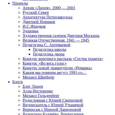
Проекты
Архив «Лицея». 2000 — 2003
Русский Север
Архитектура Петрозаводска
Дмитрий Новиков
И.С.Фрадков
Здоровье
Художественная галерея Дмитрия Москина
Великая Отечественная. 1941 — 1945
Педагогика С. Артемьевой
Педагогика школы
Педагогика двора
Конкурс короткого рассказа «Сестра таланта»
Конкурс «Во весь голос»
Конкурс новой драматургии «Ремарка»
Каким мы помним август 1991-го…
Михаил Швейцер
Блоги
Блог Лицея
Алла Нестеренко
Михаил Гольденберг
Родословная с Юлией Свинцовой
Видоискатель с Юлией Утышевой
Вернисаж с Ириной Ларионовой
Валентина Калачёва. Впечатления