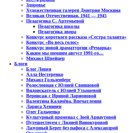
Здоровье
Художественная галерея Дмитрия Москина
Великая Отечественная. 1941 — 1945
Педагогика С. Артемьевой
Педагогика школы
Педагогика двора
Конкурс короткого рассказа «Сестра таланта»
Конкурс «Во весь голос»
Конкурс новой драматургии «Ремарка»
Каким мы помним август 1991-го…
Михаил Швейцер
Блоги
Блог Лицея
Алла Нестеренко
Михаил Гольденберг
Родословная с Юлией Свинцовой
Видоискатель с Юлией Утышевой
Вернисаж с Ириной Ларионовой
Валентина Калачёва. Впечатления
Лариса Хенинен
Олег Гальченко
Культурный променад с Зоей Арнаутовой
Путешествуем с Лидией Винокуровой
Лазурный Берег без пафоса с Александрой