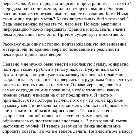
переезжали. А вот передача энергии в пространстве — это что?
Передача идеи о движении, идеи о существовании? Энергия
распространяется независимо от нашего сознания. Кем? И чья
это в конце концов мысль? Каких виртуальных библиотекарей?
Ведь невозможно передать то, чего нет. Но если энергию и
информацию можно передавать, хранить и продавать, значит,
нематериальное тоже есть. Причем существует объективно.
Расскажу еще одну историю, подтверждающую исчезновение
материи или по крайней мере исчезновение из реальности
некоторых привычных вещей.
Недавно мне нужно было внести небольшую сумму, конкретно
полторы тысячи рублей в уплату налога. Будучи далека от
бухгалтерии, я не удосужилась заглянуть в чек, который мне
выдали в кассе, полностью доверяясь сотрудникам банка, что уж
они-то напутать ничего не могут. Однако через неделю эти
самые сотрудники мне позвонили, чтобы уточнить, какую
именно сумму я внесла на счет предприятия. Я честно
призналась, что полторы тысячи, потому что более крупной
суммы у меня и не было на тот момент. Однако на банковском
счете каким-то образом нарисовались 15 тысяч, то есть
выпрыгнул лишний нолик, а в кассе по этому случаю
образовалась существенная недостача в 13 с половиной тысяч
настоящих рублей. И теперь девочки из банка звонили мне
спросить совета, что же им теперь делать. Не вносить же в кассу