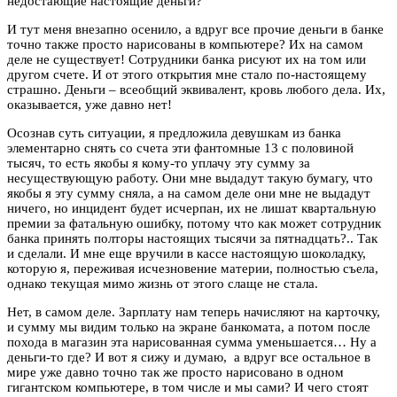
недостающие настоящие деньги?
И тут меня внезапно осенило, а вдруг все прочие деньги в банке
точно также просто нарисованы в компьютере? Их на самом
деле не существует! Сотрудники банка рисуют их на том или
другом счете. И от этого открытия мне стало по-настоящему
страшно. Деньги – всеобщий эквивалент, кровь любого дела. Их,
оказывается, уже давно нет!
Осознав суть ситуации, я предложила девушкам из банка
элементарно снять со счета эти фантомные 13 с половиной
тысяч, то есть якобы я кому-то уплачу эту сумму за
несуществующую работу. Они мне выдадут такую бумагу, что
якобы я эту сумму сняла, а на самом деле они мне не выдадут
ничего, но инцидент будет исчерпан, их не лишат квартальную
премии за фатальную ошибку, потому что как может сотрудник
банка принять полторы настоящих тысячи за пятнадцать?.. Так
и сделали. И мне еще вручили в кассе настоящую шоколадку,
которую я, переживая исчезновение материи, полностью съела,
однако текущая мимо жизнь от этого слаще не стала.
Нет, в самом деле. Зарплату нам теперь начисляют на карточку,
и сумму мы видим только на экране банкомата, а потом после
похода в магазин эта нарисованная сумма уменьшается… Ну а
деньги-то где? И вот я сижу и думаю, а вдруг все остальное в
мире уже давно точно так же просто нарисовано в одном
гигантском компьютере, в том числе и мы сами? И чего стоят