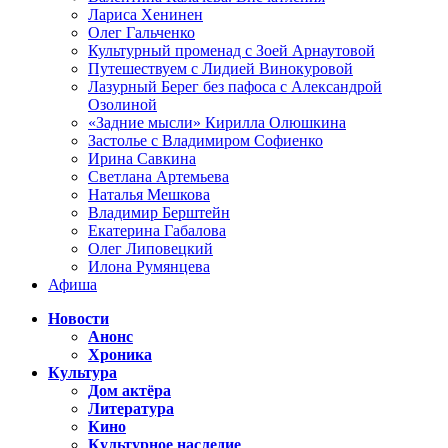
Лариса Хенинен
Олег Гальченко
Культурный променад с Зоей Арнаутовой
Путешествуем с Лидией Винокуровой
Лазурный Берег без пафоса с Александрой
Озолиной
«Задние мысли» Кирилла Олюшкина
Застолье с Владимиром Софиенко
Ирина Савкина
Светлана Артемьева
Наталья Мешкова
Владимир Берштейн
Екатерина Габалова
Олег Липовецкий
Илона Румянцева
Афиша
Новости
Анонс
Хроника
Культура
Дом актёра
Литература
Кино
Культурное наследие