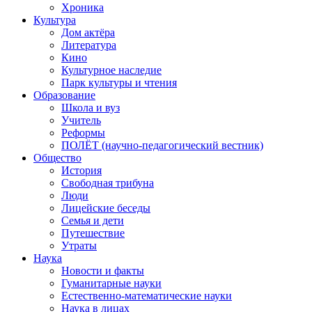
Хроника
Культура
Дом актёра
Литература
Кино
Культурное наследие
Парк культуры и чтения
Образование
Школа и вуз
Учитель
Реформы
ПОЛЁТ (научно-педагогический вестник)
Общество
История
Свободная трибуна
Люди
Лицейские беседы
Семья и дети
Путешествие
Утраты
Наука
Новости и факты
Гуманитарные науки
Естественно-математические науки
Наука в лицах