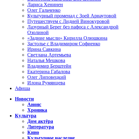
Лариса Хенинен
Олег Гальченко
Культурный променад с Зоей Арнаутовой
Путешествуем с Лидией Винокуровой
Лазурный Берег без пафоса с Александрой
Озолиной
«Задние мысли» Кирилла Олюшкина
Застолье с Владимиром Софиенко
Ирина Савкина
Светлана Артемьева
Наталья Мешкова
Владимир Берштейн
Екатерина Габалова
Олег Липовецкий
Илона Румянцева
Афиша
Новости
Анонс
Хроника
Культура
Дом актёра
Литература
Кино
Культурное наследие