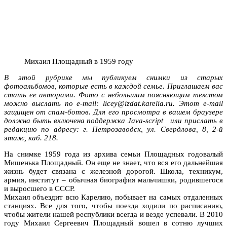
Михаил Площадный в 1959 году
В этой рубрике мы публикуем снимки из старых
фотоальбомов, которые есть в каждой семье. Приглашаем вас
стать ее авторами. Фото с небольшим поясняющим текстом
можно выслать по e-mail: licey@izdat.karelia.ru. Этот e-mail
защищен от спам-ботов. Для его просмотра в вашем браузере
должна быть включена поддержка Java-script или прислать в
редакцию по адресу: г. Петрозаводск, ул. Свердлова, 8, 2-й
этаж, каб. 218.
На снимке 1959 года из архива семьи Площадных годовалый
Мишенька Площадный. Он еще не знает, что вся его дальнейшая
жизнь будет связана с железной дорогой. Школа, техникум,
армия, институт – обычная биография мальчишки, родившегося
и выросшего в СССР.
Михаил объездит всю Карелию, побывает на самых отдаленных
станциях. Все для того, чтобы поезда ходили по расписанию,
чтобы жители нашей республики всегда и везде успевали. В 2010
году Михаил Сергеевич Площадный вошел в сотню лучших