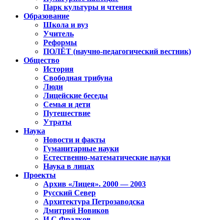
Парк культуры и чтения
Образование
Школа и вуз
Учитель
Реформы
ПОЛЁТ (научно-педагогический вестник)
Общество
История
Свободная трибуна
Люди
Лицейские беседы
Семья и дети
Путешествие
Утраты
Наука
Новости и факты
Гуманитарные науки
Естественно-математические науки
Наука в лицах
Проекты
Архив «Лицея». 2000 — 2003
Русский Север
Архитектура Петрозаводска
Дмитрий Новиков
И.С.Фрадков