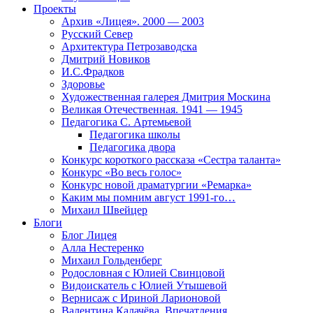
Проекты
Архив «Лицея». 2000 — 2003
Русский Север
Архитектура Петрозаводска
Дмитрий Новиков
И.С.Фрадков
Здоровье
Художественная галерея Дмитрия Москина
Великая Отечественная. 1941 — 1945
Педагогика С. Артемьевой
Педагогика школы
Педагогика двора
Конкурс короткого рассказа «Сестра таланта»
Конкурс «Во весь голос»
Конкурс новой драматургии «Ремарка»
Каким мы помним август 1991-го…
Михаил Швейцер
Блоги
Блог Лицея
Алла Нестеренко
Михаил Гольденберг
Родословная с Юлией Свинцовой
Видоискатель с Юлией Утышевой
Вернисаж с Ириной Ларионовой
Валентина Калачёва. Впечатления