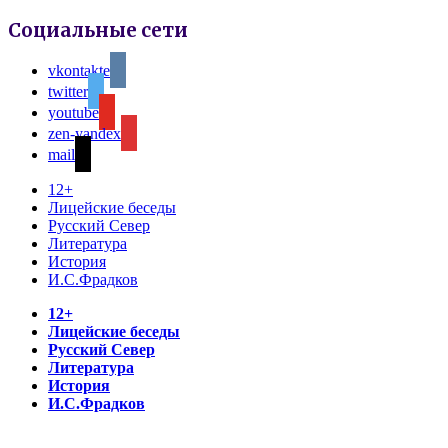
Социальные сети
vkontakte
twitter
youtube
zen-yandex
mail
12+
Лицейские беседы
Русский Север
Литература
История
И.С.Фрадков
12+
Лицейские беседы
Русский Север
Литература
История
И.С.Фрадков