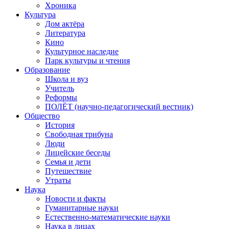
Хроника
Культура
Дом актёра
Литература
Кино
Культурное наследие
Парк культуры и чтения
Образование
Школа и вуз
Учитель
Реформы
ПОЛЁТ (научно-педагогический вестник)
Общество
История
Свободная трибуна
Люди
Лицейские беседы
Семья и дети
Путешествие
Утраты
Наука
Новости и факты
Гуманитарные науки
Естественно-математические науки
Наука в лицах