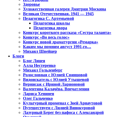
Здоровье
Художественная галерея Дмитрия Москина
Великая Отечественная. 1941 — 1945
Педагогика С. Артемьевой
Педагогика школы
Педагогика двора
Конкурс короткого рассказа «Сестра таланта»
Конкурс «Во весь голос»
Конкурс новой драматургии «Ремарка»
Каким мы помним август 1991-го…
Михаил Швейцер
Блоги
Блог Лицея
Алла Нестеренко
Михаил Гольденберг
Родословная с Юлией Свинцовой
Видоискатель с Юлией Утышевой
Вернисаж с Ириной Ларионовой
Валентина Калачёва. Впечатления
Лариса Хенинен
Олег Гальченко
Культурный променад с Зоей Арнаутовой
Путешествуем с Лидией Винокуровой
Лазурный Берег без пафоса с Александрой