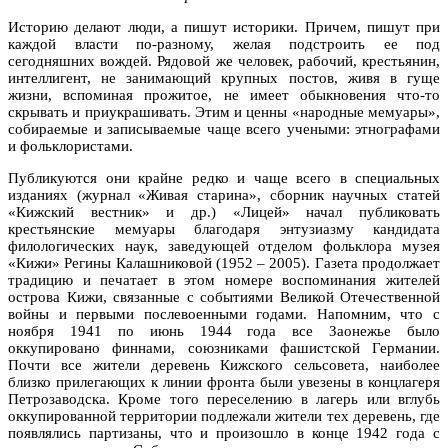
Историю делают люди, а пишут историки. Причем, пишут при
каждой власти по-разному, желая подстроить ее под
сегодняшних вождей. Рядовой же человек, рабочий, крестьянин,
интеллигент, не занимающий крупных постов, живя в гуще
жизни, вспоминая прожитое, не имеет обыкновения что-то
скрывать и приукрашивать. Этим и ценны «народные мемуары»,
собираемые и записываемые чаще всего учеными: этнографами
и фольклористами.
Публикуются они крайне редко и чаще всего в специальных
изданиях (журнал «Живая старина», сборник научных статей
«Кижский вестник» и др.) «Лицей» начал публиковать
крестьянские мемуары благодаря энтузиазму кандидата
филологических наук, заведующей отделом фольклора музея
«Кижи» Регины Калашниковой (1952 – 2005). Газета продолжает
традицию и печатает в этом номере воспоминания жителей
острова Кижи, связанные с событиями Великой Отечественной
войны и первыми послевоенными годами. Напомним, что с
ноября 1941 по июнь 1944 года все Заонежье было
оккупировано финнами, союзниками фашистской Германии.
Почти все жители деревень Кижского сельсовета, наиболее
близко прилегающих к линии фронта были увезены в концлагеря
Петрозаводска. Кроме того переселению в лагерь или вглубь
оккупированной территории подлежали жители тех деревень, где
появлялись партизаны, что и произошло в конце 1942 года с