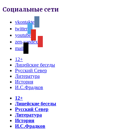
Социальные сети
vkontakte
twitter
youtube
zen-yandex
mail
12+
Лицейские беседы
Русский Север
Литература
История
И.С.Фрадков
12+
Лицейские беседы
Русский Север
Литература
История
И.С.Фрадков