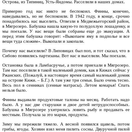
Острова, из Типиниц, Усть-Яндомы. Расселили в наших домах.
Примерно год нас никто не беспокоил. Финны, конечно,
наведывались, но не беспокоили. В 1942 году, в конце, срочно
понадобилось нас выселить. Отвезли в Медвежьегорский район,
в Мягрозеро. Бабушка нашла какую-то полудохлую лошаденку, и
мы поехали. У нас вещи были собраны еще до эвакуации. А
перед этим бабушка говорит: «Выкопаем яму в подполье и все
вещи туда сложим». Выкопали и закопали.
Почему нас выселили? В Липовицах был поп, и тот сказал, что в
Сибово появились партизаны. Вот нас и выселили. Мы поехали.
Остановка была в Ламбасручье, а потом приехали в Мягрозеро.
Там нас поселили в такой маленький домик, как в Кижах сейчас у
Ржанских. (Пожалуй, в настоящее время самый маленький домик
на острове Кижи. – Б.Г.) А там уже три семьи. Было очень тесно.
Весь пол в сенниках (сенные матрасы). Летом комарья! Спать
нельзя было.
Финны выдавали продуктовые талоны на месяц. Работать надо
было. А у нас две старушки и двое детей нетрудоспособных.
Бабушка в Мягрозере ухитрилась ловить рыбу и продавать ее
местным. Получала за это марки, продукты.
Зиму мы пережили тяжело. А весной появился щавель, потом
грибы, ягоды. Хозяин взял меня пилить сосны. Двуручной пилой