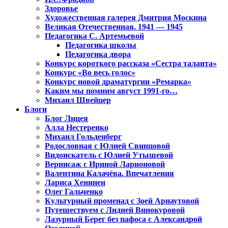
Здоровье
Художественная галерея Дмитрия Москина
Великая Отечественная. 1941 — 1945
Педагогика С. Артемьевой
Педагогика школы
Педагогика двора
Конкурс короткого рассказа «Сестра таланта»
Конкурс «Во весь голос»
Конкурс новой драматургии «Ремарка»
Каким мы помним август 1991-го…
Михаил Швейцер
Блоги
Блог Лицея
Алла Нестеренко
Михаил Гольденберг
Родословная с Юлией Свинцовой
Видоискатель с Юлией Утышевой
Вернисаж с Ириной Ларионовой
Валентина Калачёва. Впечатления
Лариса Хенинен
Олег Гальченко
Культурный променад с Зоей Арнаутовой
Путешествуем с Лидией Винокуровой
Лазурный Берег без пафоса с Александрой