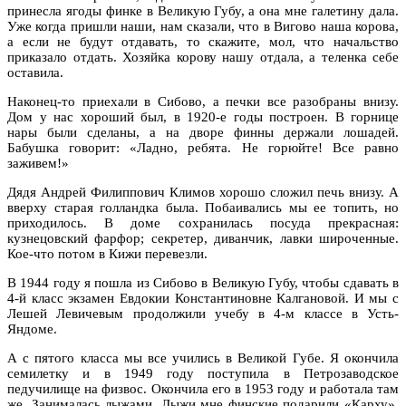
принесла ягоды финке в Великую Губу, а она мне галетину дала.
Уже когда пришли наши, нам сказали, что в Вигово наша корова,
а если не будут отдавать, то скажите, мол, что начальство
приказало отдать. Хозяйка корову нашу отдала, а теленка себе
оставила.
Наконец-то приехали в Сибово, а печки все разобраны внизу.
Дом у нас хороший был, в 1920-е годы построен. В горнице
нары были сделаны, а на дворе финны держали лошадей.
Бабушка говорит: «Ладно, ребята. Не горюйте! Все равно
заживем!»
Дядя Андрей Филиппович Климов хорошо сложил печь внизу. А
вверху старая голландка была. Побаивались мы ее топить, но
приходилось. В доме сохранилась посуда прекрасная:
кузнецовский фарфор; секретер, диванчик, лавки широченные.
Кое-что потом в Кижи перевезли.
В 1944 году я пошла из Сибово в Великую Губу, чтобы сдавать в
4-й класс экзамен Евдокии Константиновне Калгановой. И мы с
Лешей Левичевым продолжили учебу в 4-м классе в Усть-
Яндоме.
А с пятого класса мы все учились в Великой Губе. Я окончила
семилетку и в 1949 году поступила в Петрозаводское
педучилище на физвос. Окончила его в 1953 году и работала там
же. Занималась лыжами. Лыжи мне финские подарили «Карху».