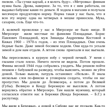
пилили. «Ты сучки карзай, а я колоть буду». «Метровка» финнам
нужна была. Дрова, наверное. За то, что я с ним работала, он
выдавал бабушке какие-то деньги. Я ходила в магазин и получала
месячную продуктовую норму. Норма такая у нас была, что я
всю эту норму одна на четверых в мешке приносила. Мука,
сахарин, соль. Еще что-то.
А колючей проволоки у нас в Мягрозере не было нигде. В
Мягрозере жили местные по фамилии Площадные. Борис
Павлович Площадной, муж Зинаиды Андреевны Костовой в
Кижах 1960 – 1970-х годов, – из этих Площадных. Они очень
бедные были. Даже зимой босиком ходили. Они куда-то уехали
зимой и дом нам отдали. А летом снова приехали и нас выгнали.
Мы переселились в курную избу с черной печкой. У меня с
глазами стало плохо. Ничего почти не видела. Потом прошло.
Финны весной 1944 года собрались уходить. Мы решили пойти
пешком с бабушкой на разведку, чтобы выяснить, можно ли уйти
домой. Только вышли, патруль остановил: «Нельзя». Я знала
несколько слов по-фински и уговорила солдата, чтобы он нас
пропустил. Мы дошли до Леликозера, а потом до Великой
(Губы). Великую и Конду Бережную не выселяли. А потом
вернулись обратно в Мягрозеро. Там нашли мужчину, который
согласился отвезти нас в Бережки (Конда Бережная. – Б.Г.) в
распутицу.
Мы жили в Бережках, а домой в Сибово нас не пускали. Как-то