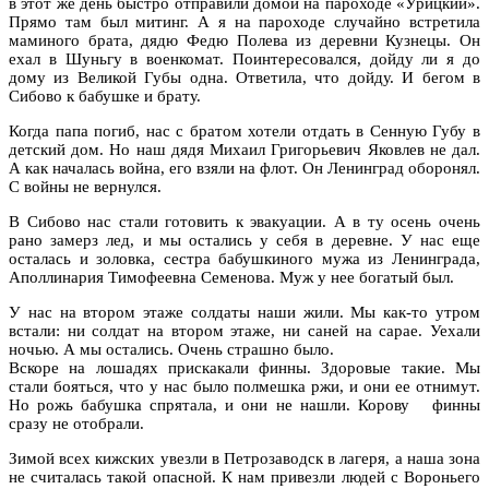
в этот же день быстро отправили домой на пароходе «Урицкий».
Прямо там был митинг. А я на пароходе случайно встретила
маминого брата, дядю Федю Полева из деревни Кузнецы. Он
ехал в Шуньгу в военкомат. Поинтересовался, дойду ли я до
дому из Великой Губы одна. Ответила, что дойду. И бегом в
Сибово к бабушке и брату.
Когда папа погиб, нас с братом хотели отдать в Сенную Губу в
детский дом. Но наш дядя Михаил Григорьевич Яковлев не дал.
А как началась война, его взяли на флот. Он Ленинград оборонял.
С войны не вернулся.
В Сибово нас стали готовить к эвакуации. А в ту осень очень
рано замерз лед, и мы остались у себя в деревне. У нас еще
осталась и золовка, сестра бабушкиного мужа из Ленинграда,
Аполлинария Тимофеевна Семенова. Муж у нее богатый был.
У нас на втором этаже солдаты наши жили. Мы как-то утром
встали: ни солдат на втором этаже, ни саней на сарае. Уехали
ночью. А мы остались. Очень страшно было.
Вскоре на лошадях прискакали финны. Здоровые такие. Мы
стали бояться, что у нас было полмешка ржи, и они ее отнимут.
Но рожь бабушка спрятала, и они не нашли. Корову финны
сразу не отобрали.
Зимой всех кижских увезли в Петрозаводск в лагеря, а наша зона
не считалась такой опасной. К нам привезли людей с Вороньего