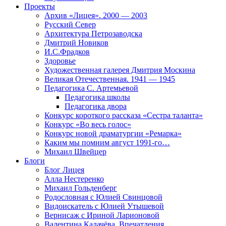
Проекты
Архив «Лицея». 2000 — 2003
Русский Север
Архитектура Петрозаводска
Дмитрий Новиков
И.С.Фрадков
Здоровье
Художественная галерея Дмитрия Москина
Великая Отечественная. 1941 — 1945
Педагогика С. Артемьевой
Педагогика школы
Педагогика двора
Конкурс короткого рассказа «Сестра таланта»
Конкурс «Во весь голос»
Конкурс новой драматургии «Ремарка»
Каким мы помним август 1991-го…
Михаил Швейцер
Блоги
Блог Лицея
Алла Нестеренко
Михаил Гольденберг
Родословная с Юлией Свинцовой
Видоискатель с Юлией Утышевой
Вернисаж с Ириной Ларионовой
Валентина Калачёва. Впечатления