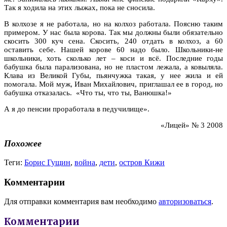
Так я ходила на этих лыжах, пока не сносила.
В колхозе я не работала, но на колхоз работала. Поясню таким
примером. У нас была корова. Так мы должны были обязательно
скосить 300 куч сена. Скосить, 240 отдать в колхоз, а 60
оставить себе. Нашей корове 60 надо было. Школьники-не
школьники, хоть сколько лет – коси и всё. Последние годы
бабушка была парализована, но не пластом лежала, а ковыляла.
Клава из Великой Губы, пьянчужка такая, у нее жила и ей
помогала. Мой муж, Иван Михайлович, приглашал ее в город, но
бабушка отказалась. «Что ты, что ты, Ванюшка!»
А я до пенсии проработала в педучилище».
«Лицей» № 3 2008
Похожее
Теги:
Борис Гущин
,
война
,
дети
,
остров Кижи
Комментарии
Для отправки комментария вам необходимо
авторизоваться
.
Комментарии