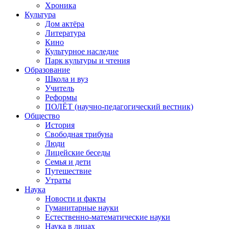
Хроника
Культура
Дом актёра
Литература
Кино
Культурное наследие
Парк культуры и чтения
Образование
Школа и вуз
Учитель
Реформы
ПОЛЁТ (научно-педагогический вестник)
Общество
История
Свободная трибуна
Люди
Лицейские беседы
Семья и дети
Путешествие
Утраты
Наука
Новости и факты
Гуманитарные науки
Естественно-математические науки
Наука в лицах