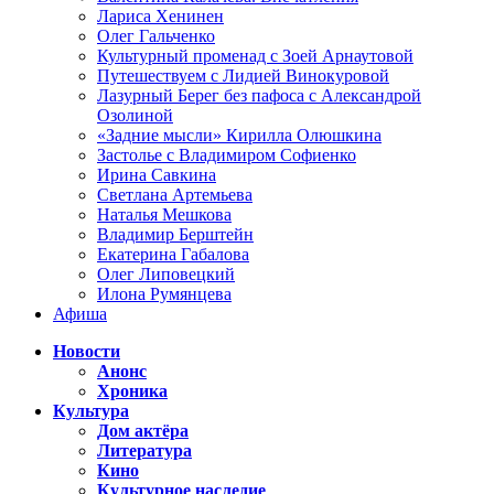
Лариса Хенинен
Олег Гальченко
Культурный променад с Зоей Арнаутовой
Путешествуем с Лидией Винокуровой
Лазурный Берег без пафоса с Александрой
Озолиной
«Задние мысли» Кирилла Олюшкина
Застолье с Владимиром Софиенко
Ирина Савкина
Светлана Артемьева
Наталья Мешкова
Владимир Берштейн
Екатерина Габалова
Олег Липовецкий
Илона Румянцева
Афиша
Новости
Анонс
Хроника
Культура
Дом актёра
Литература
Кино
Культурное наследие