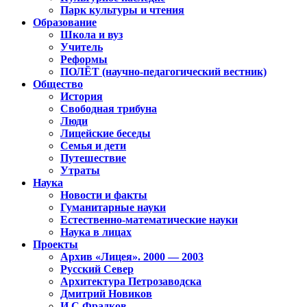
Парк культуры и чтения
Образование
Школа и вуз
Учитель
Реформы
ПОЛЁТ (научно-педагогический вестник)
Общество
История
Свободная трибуна
Люди
Лицейские беседы
Семья и дети
Путешествие
Утраты
Наука
Новости и факты
Гуманитарные науки
Естественно-математические науки
Наука в лицах
Проекты
Архив «Лицея». 2000 — 2003
Русский Север
Архитектура Петрозаводска
Дмитрий Новиков
И.С.Фрадков