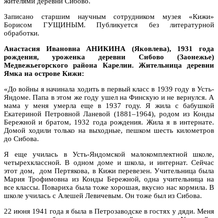
жителями деревни Сибово.
Записано старшим научным сотрудником музея «Кижи»
Борисом ГУЩИНЫМ. Публикуется без литературной
обработки.
Анастасия Ивановна АНИКИНА (Яковлева), 1931 года
рождения, уроженка деревни Сибово (Заонежье)
Медвежьегорского района Карелии. Жительница деревни
Ямка на острове Кижи:
«До войны я начинала ходить в первый класс в 1939 году в Усть-
Яндоме. Папа в этом же году ушел на Финскую и не вернулся. А
мама у меня умерла еще в 1937 году. Я жила с бабушкой
Екатериной Петровной Ланевой (1881–1964), родом из Конды
Бережной и братом, 1932 года рождения. Жила я в интернате.
Домой ходили только на выходные, пешком шесть километров
до Сибова.
Я еще училась в Усть-Яндомской малокомплектной школе,
четырехклассной. В одном доме и школа, и интернат. Сейчас
этот дом, дом Пертякова, в Кижи перевезен. Учительница была
Мария Трофимовна из Конды Бережной, одна учительница на
все классы. Повариха была тоже хорошая, вкусно нас кормила. В
школе училась с Алешей Левичевым. Он тоже был из Сибова.
22 июня 1941 года я была в Петрозаводске в гостях у дяди. Меня