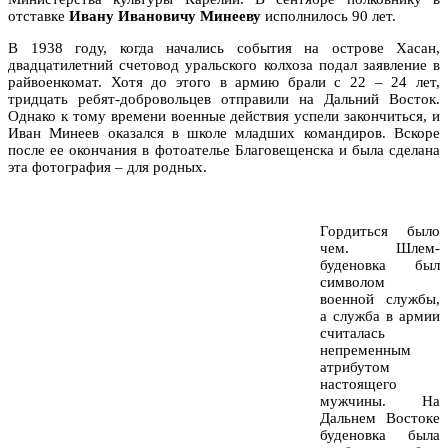
отставке
Ивану Ивановичу Минееву
исполнилось 90 лет.
В 1938 году, когда начались события на острове Хасан,
двадцатилетний счетовод уральского колхоза подал заявление в
райвоенкомат. Хотя до этого в армию брали с 22 – 24 лет,
тридцать ребят-добровольцев отправили на Дальний Восток.
Однако к тому времени военные действия успели закончиться, и
Иван Минеев оказался в школе младших командиров. Вскоре
после ее окончания в фотоателье Благовещенска и была сделана
эта фотография – для родных.
Гордиться было
чем. Шлем-
буденовка был
символом
военной службы,
а служба в армии
считалась
непременным
атрибутом
настоящего
мужчины. На
Дальнем Востоке
буденовка была