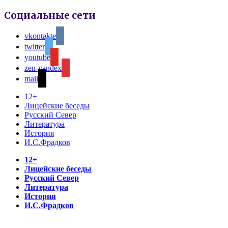
Социальные сети
vkontakte
twitter
youtube
zen-yandex
mail
12+
Лицейские беседы
Русский Север
Литература
История
И.С.Фрадков
12+
Лицейские беседы
Русский Север
Литература
История
И.С.Фрадков