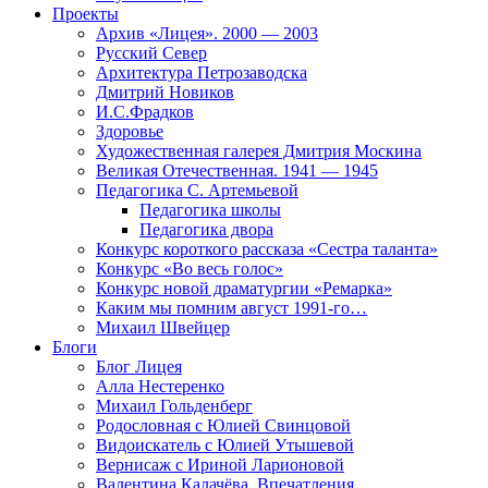
Проекты
Архив «Лицея». 2000 — 2003
Русский Север
Архитектура Петрозаводска
Дмитрий Новиков
И.С.Фрадков
Здоровье
Художественная галерея Дмитрия Москина
Великая Отечественная. 1941 — 1945
Педагогика С. Артемьевой
Педагогика школы
Педагогика двора
Конкурс короткого рассказа «Сестра таланта»
Конкурс «Во весь голос»
Конкурс новой драматургии «Ремарка»
Каким мы помним август 1991-го…
Михаил Швейцер
Блоги
Блог Лицея
Алла Нестеренко
Михаил Гольденберг
Родословная с Юлией Свинцовой
Видоискатель с Юлией Утышевой
Вернисаж с Ириной Ларионовой
Валентина Калачёва. Впечатления