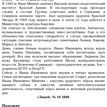
В 1945-м Иван Минеев окончил Высший военно-педагогический
институт Красной Армии. В последующие годы проходил
службу в составе Группы советских войск в Германии, в
Северном военном округе. Был награжден орденом Красной
Звезды. В 1969 году вышел в запас и затем 22 года работал в
Министерстве культуры Карелии.
Он отвечал за обеспечение специалистами клубов, библиотек,
музыкальных и художественных школ республики. Еще к его
обязанностям относилась спецработа: в случае чрезвычайной
ситуации спасение петрозаводских памятников Ленину, Кирову,
Марксу и Энгельсу.
Дома, словно боевая подруга, Ивана Ивановича всегда ждала
жена Ульяна Павловна, посвятившая себя воспитанию трех
дочерей. Все они получили высшее образование; Людмила (по
мужу Кружкова) стала работником Музея изобразительных
искусств, Валентина (Савицкая) – преподавателем музыки, Зоя –
доцентом КГПУ и ПетрГУ.
Сейчас у Ивана Ивановича трое внуков и пятеро правнуков.
Семья насчитывает три поколения педагогов! Секрет долголетия
Ивана Ивановича Минеева – классика здорового образа жизни:
никакого табака и алкоголя, активная интеллектуальная
деятельность, спортивный образ жизни и железный распорядок
дня.
«Лицей» № 10 2008
Похожее