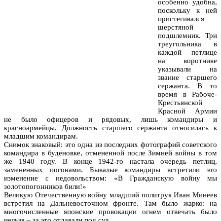
особенно удобна,
поскольку к ней
пристегивался
шерстяной
подшлемник. Три
треугольника в
каждой петлице
на воротнике
указывали на
звание старшего
сержанта. В то
время в Рабоче-
Крестьянской
Красной Армии
не было офицеров и рядовых, лишь командиры и
красноармейцы. Должность старшего сержанта относилась к
младшим командирам.
Снимок знаковый: это одна из последних фотографий советского
командира в буденовке, отмененной после Зимней войны в том
же 1940 году. В конце 1942-го настала очередь петлиц,
замененных погонами. Бывалые командиры встретили это
изменение с недовольством: «В Гражданскую войну мы
золотопогонников били!»
Великую Отечественную войну младший политрук Иван Минеев
встретил на Дальневосточном фронте. Там было жарко: на
многочисленные японские провокации огнем отвечать было
нельзя – за это отдавали под суд.