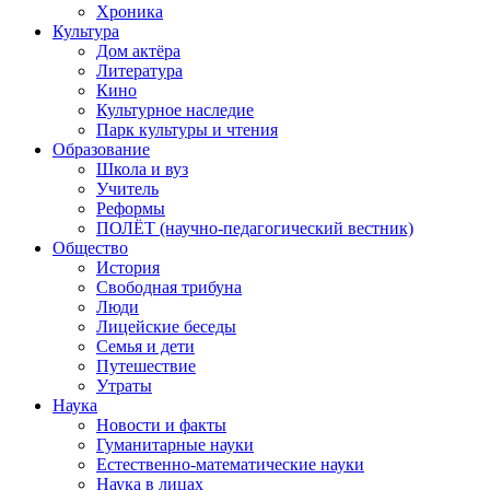
Хроника
Культура
Дом актёра
Литература
Кино
Культурное наследие
Парк культуры и чтения
Образование
Школа и вуз
Учитель
Реформы
ПОЛЁТ (научно-педагогический вестник)
Общество
История
Свободная трибуна
Люди
Лицейские беседы
Семья и дети
Путешествие
Утраты
Наука
Новости и факты
Гуманитарные науки
Естественно-математические науки
Наука в лицах