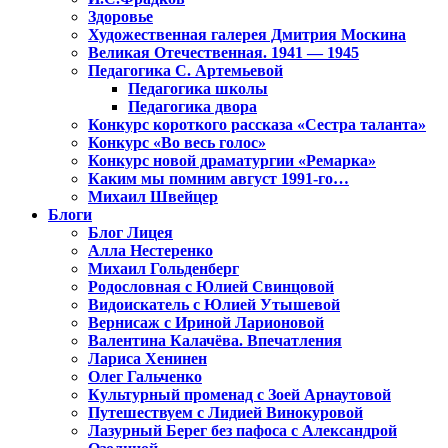
Здоровье
Художественная галерея Дмитрия Москина
Великая Отечественная. 1941 — 1945
Педагогика С. Артемьевой
Педагогика школы
Педагогика двора
Конкурс короткого рассказа «Сестра таланта»
Конкурс «Во весь голос»
Конкурс новой драматургии «Ремарка»
Каким мы помним август 1991-го…
Михаил Швейцер
Блоги
Блог Лицея
Алла Нестеренко
Михаил Гольденберг
Родословная с Юлией Свинцовой
Видоискатель с Юлией Утышевой
Вернисаж с Ириной Ларионовой
Валентина Калачёва. Впечатления
Лариса Хенинен
Олег Гальченко
Культурный променад с Зоей Арнаутовой
Путешествуем с Лидией Винокуровой
Лазурный Берег без пафоса с Александрой