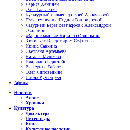
Лариса Хенинен
Олег Гальченко
Культурный променад с Зоей Арнаутовой
Путешествуем с Лидией Винокуровой
Лазурный Берег без пафоса с Александрой
Озолиной
«Задние мысли» Кирилла Олюшкина
Застолье с Владимиром Софиенко
Ирина Савкина
Светлана Артемьева
Наталья Мешкова
Владимир Берштейн
Екатерина Габалова
Олег Липовецкий
Илона Румянцева
Афиша
Новости
Анонс
Хроника
Культура
Дом актёра
Литература
Кино
Культурное наследие