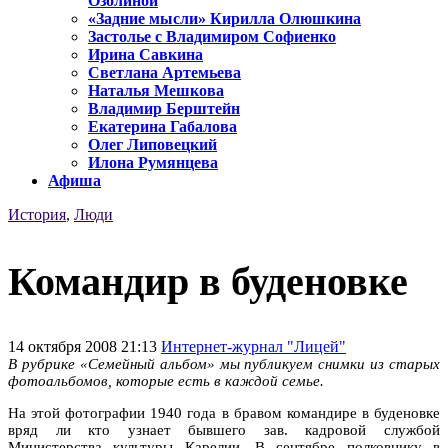
Озолиной
«Задние мысли» Кирилла Олюшкина
Застолье с Владимиром Софиенко
Ирина Савкина
Светлана Артемьева
Наталья Мешкова
Владимир Берштейн
Екатерина Габалова
Олег Липовецкий
Илона Румянцева
Афиша
История
,
Люди
Командир в буденовке
14 октября 2008 21:13
Интернет-журнал "Лицей"
В рубрике «Семейный альбом» мы публикуем снимки из старых
фотоальбомов, которые есть в каждой семье.
На этой фотографии 1940 года в бравом командире в буденовке
вряд ли кто узнает бывшего зав. кадровой службой
Министерства культуры Карелии. В сентябре полковнику в