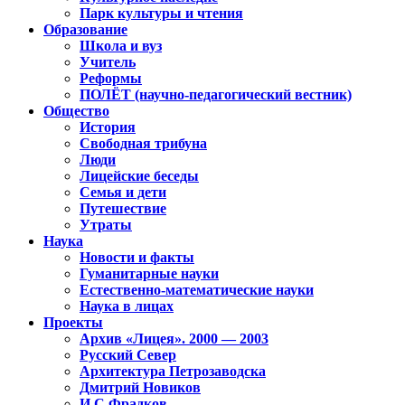
Парк культуры и чтения
Образование
Школа и вуз
Учитель
Реформы
ПОЛЁТ (научно-педагогический вестник)
Общество
История
Свободная трибуна
Люди
Лицейские беседы
Семья и дети
Путешествие
Утраты
Наука
Новости и факты
Гуманитарные науки
Естественно-математические науки
Наука в лицах
Проекты
Архив «Лицея». 2000 — 2003
Русский Север
Архитектура Петрозаводска
Дмитрий Новиков
И.С.Фрадков