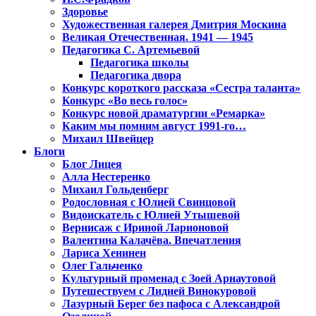
Здоровье
Художественная галерея Дмитрия Москина
Великая Отечественная. 1941 — 1945
Педагогика С. Артемьевой
Педагогика школы
Педагогика двора
Конкурс короткого рассказа «Сестра таланта»
Конкурс «Во весь голос»
Конкурс новой драматургии «Ремарка»
Каким мы помним август 1991-го…
Михаил Швейцер
Блоги
Блог Лицея
Алла Нестеренко
Михаил Гольденберг
Родословная с Юлией Свинцовой
Видоискатель с Юлией Утышевой
Вернисаж с Ириной Ларионовой
Валентина Калачёва. Впечатления
Лариса Хенинен
Олег Гальченко
Культурный променад с Зоей Арнаутовой
Путешествуем с Лидией Винокуровой
Лазурный Берег без пафоса с Александрой