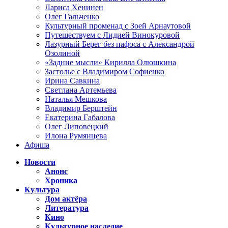
Лариса Хенинен
Олег Гальченко
Культурный променад с Зоей Арнаутовой
Путешествуем с Лидией Винокуровой
Лазурный Берег без пафоса с Александрой
Озолиной
«Задние мысли» Кирилла Олюшкина
Застолье с Владимиром Софиенко
Ирина Савкина
Светлана Артемьева
Наталья Мешкова
Владимир Берштейн
Екатерина Габалова
Олег Липовецкий
Илона Румянцева
Афиша
Новости
Анонс
Хроника
Культура
Дом актёра
Литература
Кино
Культурное наследие