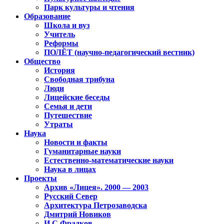
Парк культуры и чтения
Образование
Школа и вуз
Учитель
Реформы
ПОЛЁТ (научно-педагогический вестник)
Общество
История
Свободная трибуна
Люди
Лицейские беседы
Семья и дети
Путешествие
Утраты
Наука
Новости и факты
Гуманитарные науки
Естественно-математические науки
Наука в лицах
Проекты
Архив «Лицея». 2000 — 2003
Русский Север
Архитектура Петрозаводска
Дмитрий Новиков
И.С.Фрадков