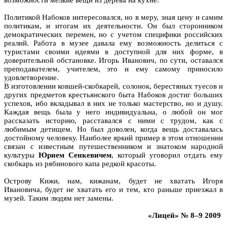
Политикой Набоков интересовался, но в меру, зная цену и самим
политикам, и итогам их деятельности. Он был сторонником
демократических перемен, но с учетом специфики российских
реалий. Работа в музее давала ему возможность делиться с
туристами своими идеями в доступной для них форме, в
доверительной обстановке. Игорь Иванович, по сути, оставался
преподавателем, учителем, это и ему самому приносило
удовлетворение.
В изготовлении ковшей-скобкарей, солонок, берестяных туесов и
других предметов крестьянского быта Набоков достиг больших
успехов, ибо вкладывал в них не только мастерство, но и душу.
Каждая вещь была у него индивидуальна, о любой он мог
рассказать историю, расставался с ними с трудом, как с
любимым детищем. Но был доволен, когда вещь доставалась
достойному человеку. Наиболее яркий пример в этом отношении
связан с известным путешественником и знатоком народной
культуры
Юрием Сенкевичем
, который уговорил отдать ему
скобкарь из рябинового капа редкой красоты.
Острову Кижи, нам, кижанам, будет не хватать Игоря
Ивановича, будет не хватать его и тем, кто раньше приезжал в
музей. Таким людям нет замены.
«Лицей» № 8–9 2009