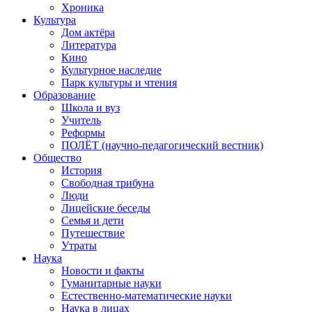
Хроника
Культура
Дом актёра
Литература
Кино
Культурное наследие
Парк культуры и чтения
Образование
Школа и вуз
Учитель
Реформы
ПОЛЁТ (научно-педагогический вестник)
Общество
История
Свободная трибуна
Люди
Лицейские беседы
Семья и дети
Путешествие
Утраты
Наука
Новости и факты
Гуманитарные науки
Естественно-математические науки
Наука в лицах