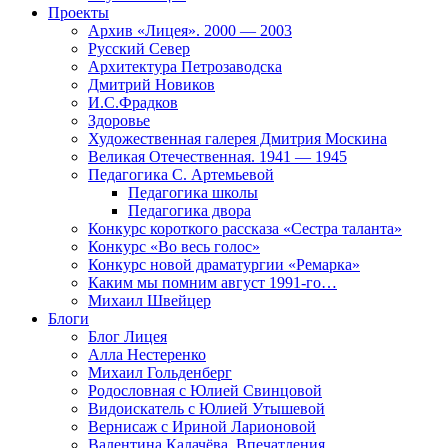
Проекты
Архив «Лицея». 2000 — 2003
Русский Север
Архитектура Петрозаводска
Дмитрий Новиков
И.С.Фрадков
Здоровье
Художественная галерея Дмитрия Москина
Великая Отечественная. 1941 — 1945
Педагогика С. Артемьевой
Педагогика школы
Педагогика двора
Конкурс короткого рассказа «Сестра таланта»
Конкурс «Во весь голос»
Конкурс новой драматургии «Ремарка»
Каким мы помним август 1991-го…
Михаил Швейцер
Блоги
Блог Лицея
Алла Нестеренко
Михаил Гольденберг
Родословная с Юлией Свинцовой
Видоискатель с Юлией Утышевой
Вернисаж с Ириной Ларионовой
Валентина Калачёва. Впечатления