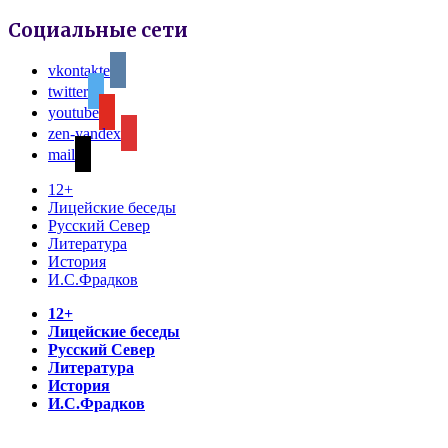
Социальные сети
vkontakte
twitter
youtube
zen-yandex
mail
12+
Лицейские беседы
Русский Север
Литература
История
И.С.Фрадков
12+
Лицейские беседы
Русский Север
Литература
История
И.С.Фрадков