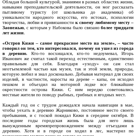
Обладая большой культурой, знаниями в разных областях жизни,
навыками преподавательской деятельности, он мог рассказать
пытливому туристу (от школьника до академика) об
уникальности народного искусства, его истоках, психологии
творчества, любви и привязанности
к своему любимому месту –
Заонежью
, с которым у Набокова было связано
более тридцати
лет жизни
.
«Остров Кижи – самое прекрасное место на земле», – часто
говорил он тем, кто интересовался, почему он ушел из города
в деревню.
Кто-то восхищался, кто-то недоумевал, Игорь
Иванович же считал такой переход естественным, единственно
правильным для себя. Благодаря «уходу» он сам стал
неотъемлемой частью как музея, так и этой земли, природы,
которую любил и знал досконально. Добывая материал для своих
изделий, в частности, наросты на дереве – капы, он исходил
пешком и объездил на моторной лодке все ближайшие
окрестности острова Кижи. С ним нередко советовались
местные жители по поводу рыбных, грибных и ягодных мест.
Каждый год он с трудом дожидался начала навигации в мае,
чтобы уехать в деревню Жарниково, постоянное место своего
пребывания, и с тоской покидал Кижи в середине октября. В
последние годы городская жизнь была для него лишь
вынужденным времяпрепровождением между отъездами в
деревню. Хотя и в городе он ходил в лес, мастерил по
возможности мелкие вещи из дерева на кухне.