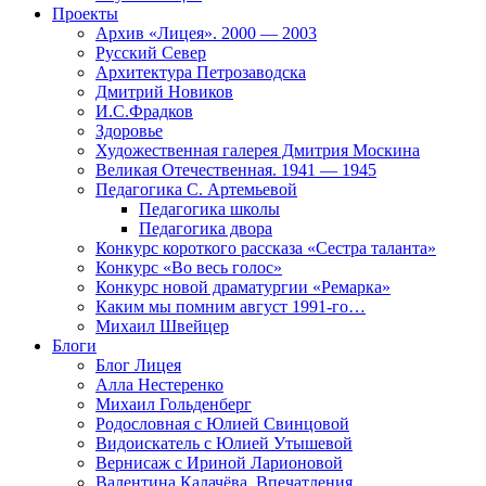
Проекты
Архив «Лицея». 2000 — 2003
Русский Север
Архитектура Петрозаводска
Дмитрий Новиков
И.С.Фрадков
Здоровье
Художественная галерея Дмитрия Москина
Великая Отечественная. 1941 — 1945
Педагогика С. Артемьевой
Педагогика школы
Педагогика двора
Конкурс короткого рассказа «Сестра таланта»
Конкурс «Во весь голос»
Конкурс новой драматургии «Ремарка»
Каким мы помним август 1991-го…
Михаил Швейцер
Блоги
Блог Лицея
Алла Нестеренко
Михаил Гольденберг
Родословная с Юлией Свинцовой
Видоискатель с Юлией Утышевой
Вернисаж с Ириной Ларионовой
Валентина Калачёва. Впечатления