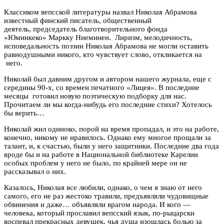
Классиком вепсской литературы назвал Николая Абрамова
известный финский писатель, общественный
деятель, председатель благотворительного фонда
«Юминкеко» Маркку Ниеминен. Лиризм, мелодичность,
исповедальность поэзии Николая Абрамова не могли оставить
равнодушными никого, кто чувствует слово, откликается на
него.
Николай был давним другом и автором нашего журнала, еще с
середины 90-х, со времен печатного «Лицея». В последние
месяцы готовил новую поэтическую подборку для нас.
Прочитаем ли мы когда-нибудь его последние стихи? Хотелось
бы верить…
Николай жил одиноко, порой на время пропадал, и это на работе,
конечно, никому не нравилось. Однако ему многое прощали за
талант, и, к счастью, были у него защитники. Последние два года
вроде бы и на работе в Национальной библиотеке Карелии
особых проблем у него не было, по крайней мере он не
рассказывал о них.
Казалось, Николая все любили, однако, о чем я знаю от него
самого, его не раз жестоко травили, предъявляли чудовищные
обвинения и даже… объявляли врагом народа. И кого —
человека, который прославил вепсский язык, по-рыцарски
воспевал прекрасных девушек, чья душа изошлась болью за