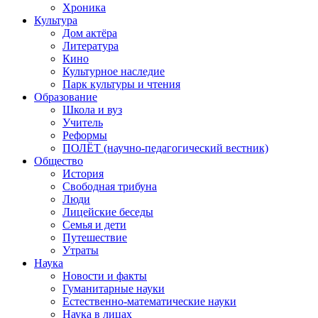
Хроника
Культура
Дом актёра
Литература
Кино
Культурное наследие
Парк культуры и чтения
Образование
Школа и вуз
Учитель
Реформы
ПОЛЁТ (научно-педагогический вестник)
Общество
История
Свободная трибуна
Люди
Лицейские беседы
Семья и дети
Путешествие
Утраты
Наука
Новости и факты
Гуманитарные науки
Естественно-математические науки
Наука в лицах