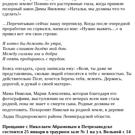
родную землю! Помню его растерянные глаза, когда приняли
позорный закон Димы Яковлева: «Наталья, мы должны что-то
сделать!»
…Перечитываю сейчас нашу переписку. Когда после очередной
проработки он сорвался, написал мне: «Нужно выжить…» и
привел вот эти свои строки:
Я хотел бы дожить до утра,
Только слишком далёко мой дом.
Между силами зла и добра
Я опять пробираюсь с трудом.
Боясь опоздать, сразу написала ему:
«Коля, ты даже не
представляешь, сколько людей относятся к тебе с нежностью. Ты
действительно Поэт, хочется беречь тебя, лелеять. Держись,
дорогой, и думай о своей матери».
Мама Николая, Мария Алексеевна, которая благодаря его
фотографиям, выступлению на его вечерах всем нам стала
родной, пока не знает о смерти сына. Родные должны ее
подготовить.
Похоронят Николая на родной земле, в деревне
Ладва Подпорожского района Ленинградской области.
Прощание с Николаем Абрамовым в Петрозаводске
состоится 25 января в траурном зале № 1 на ул. Вольной с 14