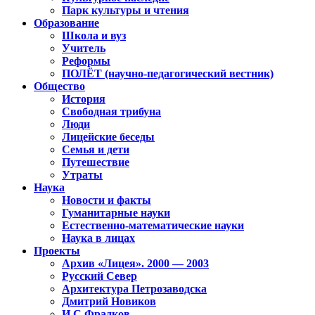
Парк культуры и чтения
Образование
Школа и вуз
Учитель
Реформы
ПОЛЁТ (научно-педагогический вестник)
Общество
История
Свободная трибуна
Люди
Лицейские беседы
Семья и дети
Путешествие
Утраты
Наука
Новости и факты
Гуманитарные науки
Естественно-математические науки
Наука в лицах
Проекты
Архив «Лицея». 2000 — 2003
Русский Север
Архитектура Петрозаводска
Дмитрий Новиков
И.С.Фрадков