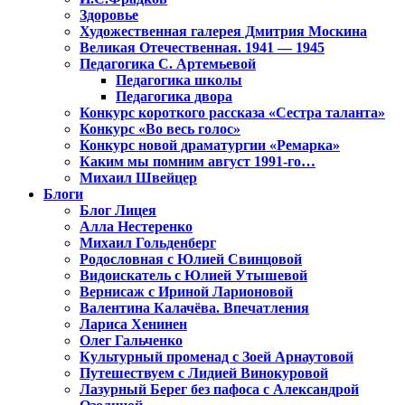
Здоровье
Художественная галерея Дмитрия Москина
Великая Отечественная. 1941 — 1945
Педагогика С. Артемьевой
Педагогика школы
Педагогика двора
Конкурс короткого рассказа «Сестра таланта»
Конкурс «Во весь голос»
Конкурс новой драматургии «Ремарка»
Каким мы помним август 1991-го…
Михаил Швейцер
Блоги
Блог Лицея
Алла Нестеренко
Михаил Гольденберг
Родословная с Юлией Свинцовой
Видоискатель с Юлией Утышевой
Вернисаж с Ириной Ларионовой
Валентина Калачёва. Впечатления
Лариса Хенинен
Олег Гальченко
Культурный променад с Зоей Арнаутовой
Путешествуем с Лидией Винокуровой
Лазурный Берег без пафоса с Александрой