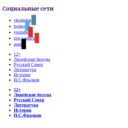
Социальные сети
vkontakte
twitter
youtube
zen-yandex
mail
12+
Лицейские беседы
Русский Север
Литература
История
И.С.Фрадков
12+
Лицейские беседы
Русский Север
Литература
История
И.С.Фрадков