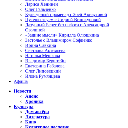
Лариса Хенинен
Олег Гальченко
Культурный променад с Зоей Арнаутовой
Путешествуем с Лидией Винокуровой
Лазурный Берег без пафоса с Александрой
Озолиной
«Задние мысли» Кирилла Олюшкина
Застолье с Владимиром Софиенко
Ирина Савкина
Светлана Артемьева
Наталья Мешкова
Владимир Берштейн
Екатерина Габалова
Олег Липовецкий
Илона Румянцева
Афиша
Новости
Анонс
Хроника
Культура
Дом актёра
Литература
Кино
Культурное наследие