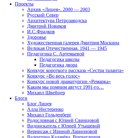
Проекты
Архив «Лицея». 2000 — 2003
Русский Север
Архитектура Петрозаводска
Дмитрий Новиков
И.С.Фрадков
Здоровье
Художественная галерея Дмитрия Москина
Великая Отечественная. 1941 — 1945
Педагогика С. Артемьевой
Педагогика школы
Педагогика двора
Конкурс короткого рассказа «Сестра таланта»
Конкурс «Во весь голос»
Конкурс новой драматургии «Ремарка»
Каким мы помним август 1991-го…
Михаил Швейцер
Блоги
Блог Лицея
Алла Нестеренко
Михаил Гольденберг
Родословная с Юлией Свинцовой
Видоискатель с Юлией Утышевой
Вернисаж с Ириной Ларионовой
Валентина Калачёва. Впечатления