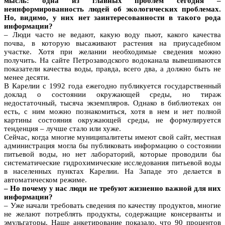
мысль: одна из главных проблем сегодня –
неинформированность людей об экологических проблемах.
Но, видимо, у них нет заинтересованности в такого рода
информации?
– Люди часто не ведают, какую воду пьют, какого качества
почва, в которую высаживают растения на приусадебном
участке. Хотя при желании необходимые сведения можно
получить. На сайте Петрозаводского водоканала вывешиваются
показатели качества воды, правда, всего два, а должно быть не
менее десяти.
В Карелии с 1992 года ежегодно публикуется государственный
доклад о состоянии окружающей среды, но тираж
недостаточный, тысяча экземпляров. Однако в библиотеках он
есть, с ним можно познакомиться, хотя в нем и нет полной
картины состояния окружающей среды, не формулируется
тенденция – лучше стало или хуже.
Сейчас, когда многие муниципалитеты имеют свой сайт, местная
администрация могла бы публиковать информацию о состоянии
питьевой воды, но нет лабораторий, которые проводили бы
систематические гидрохимические исследования питьевой воды
в населенных пунктах Карелии. На Западе это делается в
автоматическом режиме.
– Но почему у нас люди не требуют жизненно важной для них
информации?
– Уже начали требовать сведения по качеству продуктов, многие
не желают потреблять продукты, содержащие консерванты и
эмульгаторы. Наше анкетирование показало, что 90 процентов