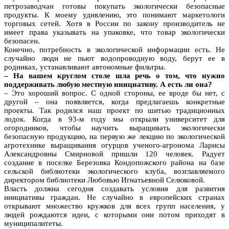
петрозаводчан готовы покупать экологически безопасные
продукты. К моему удивлению, это понимают маркетологи
торговых сетей. Хотя в России по закону производитель не
имеет права указывать на упаковке, что товар экологически
безопасен.
Конечно, потребность в экологической информации есть. Не
случайно люди не пьют водопроводную воду, берут ее в
родниках, устанавливают автономные фильтры.
– На вашем круглом столе шла речь о том, что нужно
поддерживать любую местную инициативу. А есть ли она?
– Это хороший вопрос. С одной стороны, ее вроде бы нет, с
другой – она появляется, когда предлагаешь конкретные
проекты. Так родился наш проект по шитью традиционных
лодок. Когда в 93-м году мы открыли университет для
огородников, чтобы научить выращивать экологически
безопасную продукцию, на первую же лекцию по экологической
агротехнике выращивания огурцов ученого-агронома Ларисы
Александровны Смирновой пришли 120 человек. Радует
создание в поселке Березовка Кондопожского района на базе
сельской библиотеки экологического клуба, возглавляемого
директором библиотеки Любовью Игнатьевной Селюковой.
Власть должна сегодня создавать условия для развития
инициативы граждан. Не случайно в европейских странах
открывают множество кружков для всех групп населения, у
людей рождаются идеи, с которыми они потом приходят в
муниципалитеты.