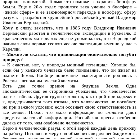
природе экономикой. Только это поможет сохранить биосферу
Земли. Еще в 20-х годах прошлого века учение о биосфере –
«живой сфере» и ее закономерном переходе в ноосферу, сферу
разума, – разработал крупнейший российский ученый Владимир
Иванович Вернадский.
Хочу, к слову, заметить, что в 1886 году Владимир Иванович
Вернадский работал в геологической экспедиции в Рускеале. В
краеведческих материалах еще не упоминалось, что Вернадский
начинал свои первые геологические экспедиции именно у нас в
Карелии.
– Можно ли сказать, что цивилизация окончательно погубит
природу?
– К счастью, нет, у природы мощный потенциал. Хорошо бы,
если бы у каждого человека было понимание, что он живет на
планете Земля. Вообще понимание планетарности родилось в
России – вспомним русский космизм.
Есть две точки зрения на будущее Земли. Одна
апокалиптическая: ее сторонники убеждены, что человечество
идет к гибели. Другая группа экологов, к которой принадлежу и
я, придерживается того взгляда, что человечество не погибнет,
но при важном условии: если осознает свою ответственность за
все живое. Плохо, что мало информации по экологии дают
средства массовой информации. Российская пресса особенно
далека от того, чем озабочено человечество.
Верю в человеческий разум, с этой верой каждый день прихожу
на работу. Пытаюсь в меру сил объяснить людям необходимость
бережного отношения к нашей хрупкой северной природе.