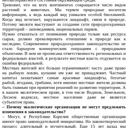
Тревожит, что на всех континентах сокращается число видов
растений и животных. Мы теряем природные носители
информации, а ведь каждый вид уникален особой биохимией.
Когда вид исчезает, нарушаются ландшафт, связи в природе.
Потому экологи выступают за создание сети природоохранных
территорий – заповедников, национальных парков.
Нужно отказаться от понимания природы только как ресурса
сырья, должно превалировать отношение к природе как к
наследию. Современное природоохранное законодательство не
стало барьером коммерческим операциям с природными
объектами. В нем не прописана ответственность региональных и
федеральных властей, в результате местная власть отдувается за
ошибки федеральной.
Местных жителей все больше ограничивают: часто даже право
на рыбную ловлю, купание им уже не принадлежит. Частный
капитал захватывает самые красивые ландшафты, богатые
рыбой, ягодами, грибами, хотя именно местные жители должны
быть главным при принятии решений по развитию территории. А
в нашем экологическом праве, в том числе Водном, Земельном,
Лесном кодексах, местное население даже не является
субъектом права.
– Почему экологические организации не могут предложить
изменения в законодательство?
– Могут, в Республике Карелия общественные организации
имеют право законодательной инициативы. Но законотворческий
процесс длительный и мучительный. Еще 15 лет назад мы