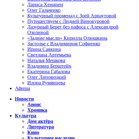
Лариса Хенинен
Олег Гальченко
Культурный променад с Зоей Арнаутовой
Путешествуем с Лидией Винокуровой
Лазурный Берег без пафоса с Александрой
Озолиной
«Задние мысли» Кирилла Олюшкина
Застолье с Владимиром Софиенко
Ирина Савкина
Светлана Артемьева
Наталья Мешкова
Владимир Берштейн
Екатерина Габалова
Олег Липовецкий
Илона Румянцева
Афиша
Новости
Анонс
Хроника
Культура
Дом актёра
Литература
Кино
Культурное наследие