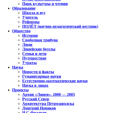
Парк культуры и чтения
Образование
Школа и вуз
Учитель
Реформы
ПОЛЁТ (научно-педагогический вестник)
Общество
История
Свободная трибуна
Люди
Лицейские беседы
Семья и дети
Путешествие
Утраты
Наука
Новости и факты
Гуманитарные науки
Естественно-математические науки
Наука в лицах
Проекты
Архив «Лицея». 2000 — 2003
Русский Север
Архитектура Петрозаводска
Дмитрий Новиков
И.С.Фрадков