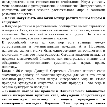
исследователь, а по специальности геоботаник. Когда училась,
меня волновали и фитоценология, и социология. Интересовала, в
частности, аналогия законов растительного мира с законами
развития общества.
– Какие могут быть аналогии между растительным миром и
социумом?
– Каждое растение в растительном сообществе имеет стратегию
поведения. Есть, как условно их называют геоботаники, «львы» и
«шакалы». Хотелось найти аналогию в социуме. Но в мире
людей, конечно, все значительно сложнее.
В российской науке до сих пор есть границы между
естественными и гуманитарными науками. А в Норвегии,
например, экологи могут быть одновременно антропологами и
юристами, у нас это пока редкость. Сегодня экология вышла за
пределы классической биологии, как интегральное знание она
объединяет естествознание, гуманитарные науки, право,
политику.
Когда в 80-е годы Дмитрий Сергеевич Лихачев написал свою
знаменитую работу об экологии культуры, для меня это стало
большой радостью. Меня всегда интересовал мир на стыке
природы, культуры и искусства. Охрана природы – это ведь и
охрана культурного наследия.
– В начале ноября вы провели в Национальной библиотеке
очень интересный круглый стол, обсуждали общественную
экологическую политику в защиту природного и
культурного наследия Карелии. Там прозвучала такая