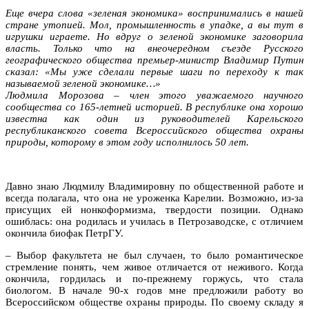
Еще вчера слова «зеленая экономика» воспринимались в нашей
стране утопией. Мол, промышленность в упадке, а вы тут в
игрушки играете. Но вдруг о зеленой экономике заговорила
власть. Только что на внеочередном съезде Русского
географического общества премьер-министр Владимир Путин
сказал: «Мы уже сделали первые шаги по переходу к так
называемой зеленой экономике…»
Людмила Морозова – член этого уважаемого научного
сообщества со 165-летней историей. В республике она хорошо
известна как один из руководителей Карельского
республиканского совета Всероссийского общества охраны
природы, которому в этом году исполнилось 50 лет.
Давно знаю Людмилу Владимировну по общественной работе и
всегда полагала, что она не уроженка Карелии. Возможно, из-за
присущих ей нонкоформизма, твердости позиции. Однако
ошиблась: она родилась и училась в Петрозаводске, с отличием
окончила биофак ПетрГУ.
– Выбор факультета не был случаен, то было романтическое
стремление понять, чем живое отличается от неживого. Когда
окончила, гордилась и по-прежнему горжусь, что стала
биологом. В начале 90-х годов мне предложили работу во
Всероссийском обществе охраны природы. По своему складу я