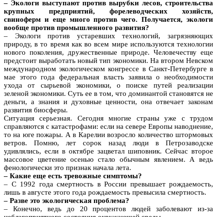
– Экологи выступают против вырубки лесов, строительства
крупных предприятий, форелеводческих хозяйств,
свиноферм и еще много против чего. Получается, экологи
вообще против промышленного развития?
– Экологи против устаревших технологий, загрязняющих
природу, в то время как во всем мире используются технологии
нового поколения, дружественные природе. Человечеству еще
предстоит выработать новый тип экономики. На втором Невском
международном экологическом конгрессе в Санкт-Петербурге в
мае этого года федеральная власть заявила о необходимости
ухода от сырьевой экономики, о поиске путей реализации
зеленой экономики. Суть ее в том, что доминантой становятся не
деньги, а знания и духовные ценности, она отвечает законам
развития биосферы.
Ситуация серьезная. Сегодня многие страны уже с трудом
справляются с катастрофами: если на севере Европы наводнение,
то на юге пожары. А в Карелии возросло количество штормовых
ветров. Помню, лет сорок назад люди в Петрозаводске
удивлялись, если в октябре зацветал шиповник. Сейчас второе
массовое цветение осенью стало обычным явлением. А ведь
фенологически это признак начала лета.
– Какие еще есть тревожные симптомы?
– С 1992 года смертность в России превышает рождаемость,
лишь в августе этого года рождаемость превысила смертность.
– Разве это экологическая проблема?
– Конечно, ведь до 20 процентов людей заболевают из-за
неблагоприятного состояния окружающей среды.