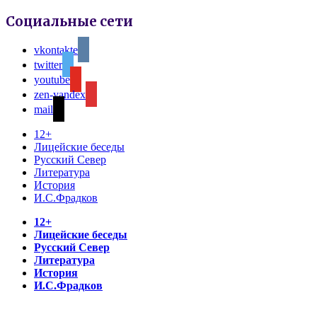
Социальные сети
vkontakte
twitter
youtube
zen-yandex
mail
12+
Лицейские беседы
Русский Север
Литература
История
И.С.Фрадков
12+
Лицейские беседы
Русский Север
Литература
История
И.С.Фрадков