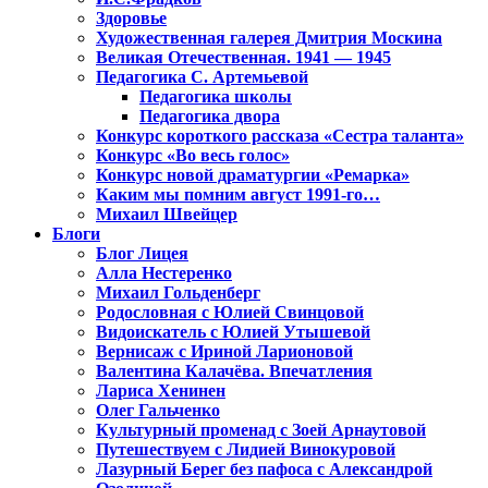
Здоровье
Художественная галерея Дмитрия Москина
Великая Отечественная. 1941 — 1945
Педагогика С. Артемьевой
Педагогика школы
Педагогика двора
Конкурс короткого рассказа «Сестра таланта»
Конкурс «Во весь голос»
Конкурс новой драматургии «Ремарка»
Каким мы помним август 1991-го…
Михаил Швейцер
Блоги
Блог Лицея
Алла Нестеренко
Михаил Гольденберг
Родословная с Юлией Свинцовой
Видоискатель с Юлией Утышевой
Вернисаж с Ириной Ларионовой
Валентина Калачёва. Впечатления
Лариса Хенинен
Олег Гальченко
Культурный променад с Зоей Арнаутовой
Путешествуем с Лидией Винокуровой
Лазурный Берег без пафоса с Александрой