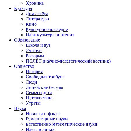
Хроника
Культура
Дом актёра
Литература
Кино
Культурное наследие
Парк культуры и чтения
Образование
Школа и вуз
Учитель
Реформы
ПОЛЁТ (научно-педагогический вестник)
Общество
История
Свободная трибуна
Люди
Лицейские беседы
Семья и дети
Путешествие
Утраты
Наука
Новости и факты
Гуманитарные науки
Естественно-математические науки
Наука в лицах