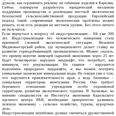
думали, как ограничить рекламу на табачные изделия в Карелии.
Сейчас планируем разработать юридический механизм
поддержки производства и реализации местной экологически
безопасной сельскохозяйственной продукции. Европейский
подход такой: современные экологические проблемы можно
решать, если есть реакция на местном уровне. Без этого ничего
не получится.
Если вернуться к вопросу об индустриализации… Ей уже 300
лет. Индустриализация без человеческого измерения стала
причиной сложной экологической ситуации. Возьмем
Медвежьегорский район, где муниципалитет делает ставку на
развитие горнодобывающей промышленности. Можно сказать,
это пример коротко живущей сырьевой экономики: через 25 лет
будет безвозвратно нарушен ландшафт, что потребует, как
минимум, его рекультивации. Но главное – нарушится
водообмен природного ландшафта, и мы можем потерять
уникальные заонежские минеральные воды. Не говоря уже о том,
что нарушится привлекательность края, а ведь Заонежье –
уникальная территория, жемчужина России. Она требует
бережного отношения: учреждения особо охраняемой
территории, развития экологического туризма. В Заонежье, по
мнению специалистов из Института экономики Карельского
научного центра РАН, необходимо приоритетно развивать
зеленую экономику – сельское хозяйство, туризм, курортное
дело.
Индустриализация неизбежно должна смениться дружественной