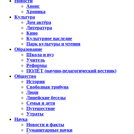
Новости
Анонс
Хроника
Культура
Дом актёра
Литература
Кино
Культурное наследие
Парк культуры и чтения
Образование
Школа и вуз
Учитель
Реформы
ПОЛЁТ (научно-педагогический вестник)
Общество
История
Свободная трибуна
Люди
Лицейские беседы
Семья и дети
Путешествие
Утраты
Наука
Новости и факты
Гуманитарные науки