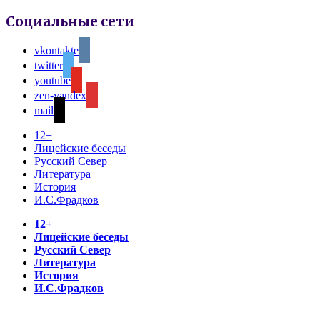
Социальные сети
vkontakte
twitter
youtube
zen-yandex
mail
12+
Лицейские беседы
Русский Север
Литература
История
И.С.Фрадков
12+
Лицейские беседы
Русский Север
Литература
История
И.С.Фрадков