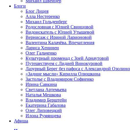
Михаил Швейцер
Блоги
Блог Лицея
Алла Нестеренко
Михаил Гольденберг
Родословная с Юлией Свинцовой
Видоискатель с Юлией Утышевой
Вернисаж с Ириной Ларионовой
Валентина Калачёва. Впечатления
Лариса Хенинен
Олег Гальченко
Культурный променад с Зоей Арнаутовой
Путешествуем с Лидией Винокуровой
Лазурный Берег без пафоса с Александрой Озолино
«Задние мысли» Кирилла Олюшкина
Застолье с Владимиром Софиенко
Ирина Савкина
Светлана Артемьева
Наталья Мешкова
Владимир Берштейн
Екатерина Габалова
Олег Липовецкий
Илона Румянцева
Афиша