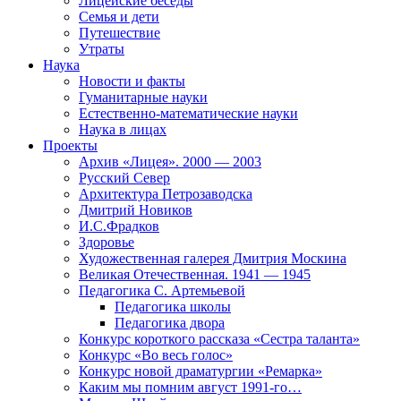
Лицейские беседы
Семья и дети
Путешествие
Утраты
Наука
Новости и факты
Гуманитарные науки
Естественно-математические науки
Наука в лицах
Проекты
Архив «Лицея». 2000 — 2003
Русский Север
Архитектура Петрозаводска
Дмитрий Новиков
И.С.Фрадков
Здоровье
Художественная галерея Дмитрия Москина
Великая Отечественная. 1941 — 1945
Педагогика С. Артемьевой
Педагогика школы
Педагогика двора
Конкурс короткого рассказа «Сестра таланта»
Конкурс «Во весь голос»
Конкурс новой драматургии «Ремарка»
Каким мы помним август 1991-го…