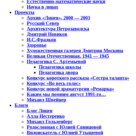
Естественно-математические науки
Наука в лицах
Проекты
Архив «Лицея». 2000 — 2003
Русский Север
Архитектура Петрозаводска
Дмитрий Новиков
И.С.Фрадков
Здоровье
Художественная галерея Дмитрия Москина
Великая Отечественная. 1941 — 1945
Педагогика С. Артемьевой
Педагогика школы
Педагогика двора
Конкурс короткого рассказа «Сестра таланта»
Конкурс «Во весь голос»
Конкурс новой драматургии «Ремарка»
Каким мы помним август 1991-го…
Михаил Швейцер
Блоги
Блог Лицея
Алла Нестеренко
Михаил Гольденберг
Родословная с Юлией Свинцовой
Видоискатель с Юлией Утышевой