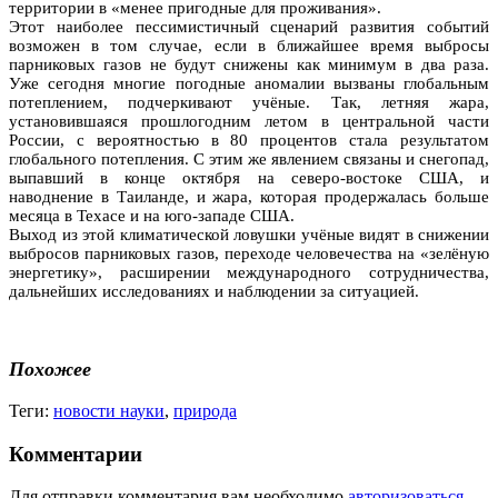
территории в «менее пригодные для проживания».
Этот наиболее пессимистичный сценарий развития событий
возможен в том случае, если в ближайшее время выбросы
парниковых газов не будут снижены как минимум в два раза.
Уже сегодня многие погодные аномалии вызваны глобальным
потеплением, подчеркивают учёные. Так, летняя жара,
установившаяся прошлогодним летом в центральной части
России, с вероятностью в 80 процентов стала результатом
глобального потепления. С этим же явлением связаны и снегопад,
выпавший в конце октября на северо-востоке США, и
наводнение в Таиланде, и жара, которая продержалась больше
месяца в Техасе и на юго-западе США.
Выход из этой климатической ловушки учёные видят в снижении
выбросов парниковых газов, переходе человечества на «зелёную
энергетику», расширении международного сотрудничества,
дальнейших исследованиях и наблюдении за ситуацией.
Похожее
Теги:
новости науки
,
природа
Комментарии
Для отправки комментария вам необходимо
авторизоваться
.