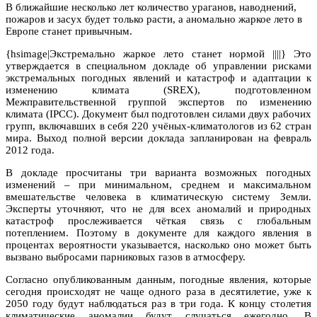
В ближайшие несколько лет количество ураганов, наводнений,
пожаров и засух будет только расти, а аномально жаркое лето в
Европе станет привычным.
{hsimage|Экстремально жаркое лето станет нормой ||||} Это
утверждается в специальном докладе об управлении рисками
экстремальных погодных явлений и катастроф и адаптации к
изменению климата (SREX), подготовленном
Межправительственной группой экспертов по изменению
климата (IPCC). Документ был подготовлен силами двух рабочих
групп, включавших в себя 220 учёных-климатологов из 62 стран
мира. Выход полной версии доклада запланирован на февраль
2012 года.
В докладе просчитаны три варианта возможных погодных
изменений – при минимальном, среднем и максимальном
вмешательстве человека в климатическую систему Земли.
Эксперты уточняют, что не для всех аномалий и природных
катастроф прослеживается чёткая связь с глобальным
потеплением. Поэтому в документе для каждого явления в
процентах вероятности указывается, насколько оно может быть
вызвано выбросами парниковых газов в атмосферу.
Согласно опубликованным данным, погодные явления, которые
сегодня происходят не чаще одного раза в десятилетие, уже к
2050 году будут наблюдаться раз в три года. К концу столетия
климатические аномалии будут случаться ежегодно. В