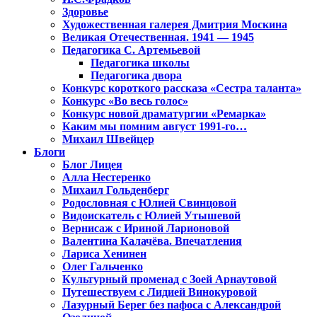
Здоровье
Художественная галерея Дмитрия Москина
Великая Отечественная. 1941 — 1945
Педагогика С. Артемьевой
Педагогика школы
Педагогика двора
Конкурс короткого рассказа «Сестра таланта»
Конкурс «Во весь голос»
Конкурс новой драматургии «Ремарка»
Каким мы помним август 1991-го…
Михаил Швейцер
Блоги
Блог Лицея
Алла Нестеренко
Михаил Гольденберг
Родословная с Юлией Свинцовой
Видоискатель с Юлией Утышевой
Вернисаж с Ириной Ларионовой
Валентина Калачёва. Впечатления
Лариса Хенинен
Олег Гальченко
Культурный променад с Зоей Арнаутовой
Путешествуем с Лидией Винокуровой
Лазурный Берег без пафоса с Александрой