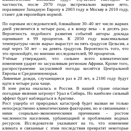
частности, после 2070 года экстремально жаркое лето,
поразившее Западную Европу в 2003 году и Москву в 2010 году,
станет для европейцев нормой.
По оценкам исследователей, ближайшие 30–40 лет число жарких
дней увеличится в четыре раза, а к концу века – в десять раз.
Вероятность подобного развития событий авторы доклада
оценивают в 99 процентов. К 2050 году максимальные
температуры «волн жары» вырастут на пять градусов Цельсия, а
ещё через 50 лет – на девять градусов. Вероятность того, что
это произойдёт, по мнению исследователей, 90 процентов.
Учёные утверждают, что сильнее всего климатические
изменения ударят по засушливым регионам Африки. Кроме того,
распространение засушливой погоды коснётся Центральной
Европы и Средиземноморья.
Ливневые дожди, случающиеся раз в 20 лет, к 2100 году будут
идти в четыре раза чаще.
В зоне риска оказалась и Россия. В нашей стране опасные
погодные явления затронут Урал и Сибирь. Но наиболее сильный
эффект будет наблюдаться в Арктике.
Рост ущерба от природных катастроф будет вызван не только
непосредственно климатическими факторами, но и связанными с
ними социально-экономическими причинами – ростом
численности населения, урбанизацией и проблемами водных
ресурсов. Исследователи указывают на то, что изменение
климата и связанные с этим последствия превратят некоторые