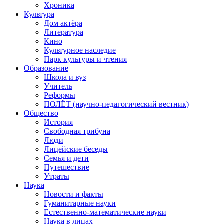
Хроника
Культура
Дом актёра
Литература
Кино
Культурное наследие
Парк культуры и чтения
Образование
Школа и вуз
Учитель
Реформы
ПОЛЁТ (научно-педагогический вестник)
Общество
История
Свободная трибуна
Люди
Лицейские беседы
Семья и дети
Путешествие
Утраты
Наука
Новости и факты
Гуманитарные науки
Естественно-математические науки
Наука в лицах