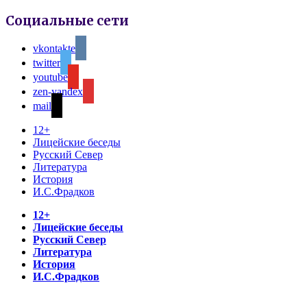
Социальные сети
vkontakte
twitter
youtube
zen-yandex
mail
12+
Лицейские беседы
Русский Север
Литература
История
И.С.Фрадков
12+
Лицейские беседы
Русский Север
Литература
История
И.С.Фрадков