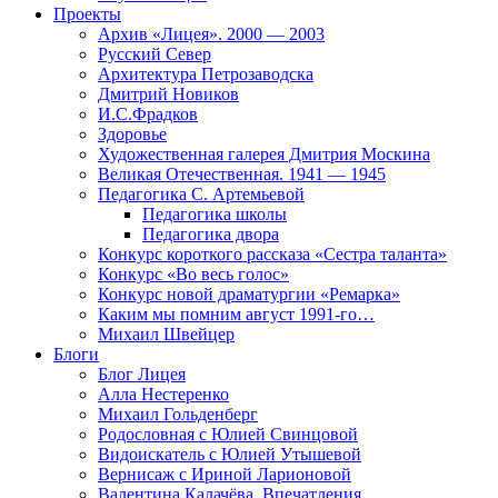
Проекты
Архив «Лицея». 2000 — 2003
Русский Север
Архитектура Петрозаводска
Дмитрий Новиков
И.С.Фрадков
Здоровье
Художественная галерея Дмитрия Москина
Великая Отечественная. 1941 — 1945
Педагогика С. Артемьевой
Педагогика школы
Педагогика двора
Конкурс короткого рассказа «Сестра таланта»
Конкурс «Во весь голос»
Конкурс новой драматургии «Ремарка»
Каким мы помним август 1991-го…
Михаил Швейцер
Блоги
Блог Лицея
Алла Нестеренко
Михаил Гольденберг
Родословная с Юлией Свинцовой
Видоискатель с Юлией Утышевой
Вернисаж с Ириной Ларионовой
Валентина Калачёва. Впечатления