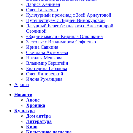
Лариса Хенинен
Олег Гальченко
Культурный променад с Зоей Арнаутовой
Путешествуем с Лидией Винокуровой
Лазурный Берег без пафоса с Александрой
Озолиной
«Задние мысли» Кирилла Олюшкина
Застолье с Владимиром Софиенко
Ирина Савкина
Светлана Артемьева
Наталья Мешкова
Владимир Берштейн
Екатерина Габалова
Олег Липовецкий
Илона Румянцева
Афиша
Новости
Анонс
Хроника
Культура
Дом актёра
Литература
Кино
Культурное наследие