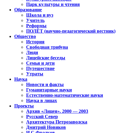
Парк культуры и чтения
Образование
Школа и вуз
Учитель
Реформы
ПОЛЁТ (научно-педагогический вестник)
Общество
История
Свободная трибуна
Люди
Лицейские беседы
Семья и дети
Путешествие
Утраты
Наука
Новости и факты
Гуманитарные науки
Естественно-математические науки
Наука в лицах
Проекты
Архив «Лицея». 2000 — 2003
Русский Север
Архитектура Петрозаводска
Дмитрий Новиков
И.С.Фрадков