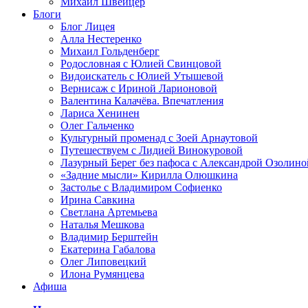
Михаил Швейцер
Блоги
Блог Лицея
Алла Нестеренко
Михаил Гольденберг
Родословная с Юлией Свинцовой
Видоискатель с Юлией Утышевой
Вернисаж с Ириной Ларионовой
Валентина Калачёва. Впечатления
Лариса Хенинен
Олег Гальченко
Культурный променад с Зоей Арнаутовой
Путешествуем с Лидией Винокуровой
Лазурный Берег без пафоса с Александрой Озолино
«Задние мысли» Кирилла Олюшкина
Застолье с Владимиром Софиенко
Ирина Савкина
Светлана Артемьева
Наталья Мешкова
Владимир Берштейн
Екатерина Габалова
Олег Липовецкий
Илона Румянцева
Афиша