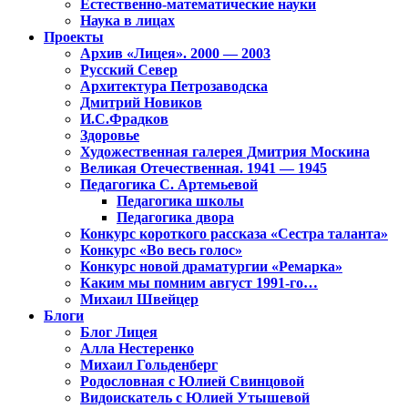
Естественно-математические науки
Наука в лицах
Проекты
Архив «Лицея». 2000 — 2003
Русский Север
Архитектура Петрозаводска
Дмитрий Новиков
И.С.Фрадков
Здоровье
Художественная галерея Дмитрия Москина
Великая Отечественная. 1941 — 1945
Педагогика С. Артемьевой
Педагогика школы
Педагогика двора
Конкурс короткого рассказа «Сестра таланта»
Конкурс «Во весь голос»
Конкурс новой драматургии «Ремарка»
Каким мы помним август 1991-го…
Михаил Швейцер
Блоги
Блог Лицея
Алла Нестеренко
Михаил Гольденберг
Родословная с Юлией Свинцовой
Видоискатель с Юлией Утышевой