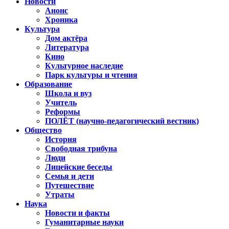
Новости
Анонс
Хроника
Культура
Дом актёра
Литература
Кино
Культурное наследие
Парк культуры и чтения
Образование
Школа и вуз
Учитель
Реформы
ПОЛЁТ (научно-педагогический вестник)
Общество
История
Свободная трибуна
Люди
Лицейские беседы
Семья и дети
Путешествие
Утраты
Наука
Новости и факты
Гуманитарные науки