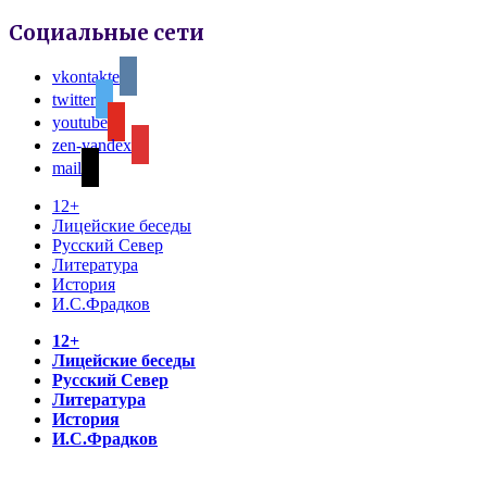
Социальные сети
vkontakte
twitter
youtube
zen-yandex
mail
12+
Лицейские беседы
Русский Север
Литература
История
И.С.Фрадков
12+
Лицейские беседы
Русский Север
Литература
История
И.С.Фрадков