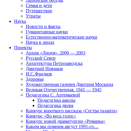
Лицейские беседы
Семья и дети
Путешествие
Утраты
Наука
Новости и факты
Гуманитарные науки
Естественно-математические науки
Наука в лицах
Проекты
Архив «Лицея». 2000 — 2003
Русский Север
Архитектура Петрозаводска
Дмитрий Новиков
И.С.Фрадков
Здоровье
Художественная галерея Дмитрия Москина
Великая Отечественная. 1941 — 1945
Педагогика С. Артемьевой
Педагогика школы
Педагогика двора
Конкурс короткого рассказа «Сестра таланта»
Конкурс «Во весь голос»
Конкурс новой драматургии «Ремарка»
Каким мы помним август 1991-го…