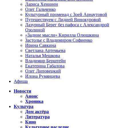
Лариса Хенинен
Олег Гальченко
Культурный променад с Зоей Арнаутовой
Путешествуем с Лидией Винокуровой
Лазурный Берег без пафоса с Александрой
Озолиной
«Задние мысли» Кирилла Олюшкина
Застолье с Владимиром Софиенко
Ирина Савкина
Светлана Артемьева
Наталья Мешкова
Владимир Берштейн
Екатерина Габалова
Олег Липовецкий
Илона Румянцева
Афиша
Новости
Анонс
Хроника
Культура
Дом актёра
Литература
Кино
Культурное наследие