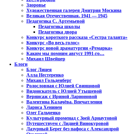
Здоровье
Художественная галерея Дмитрия Москина
Великая Отечественная. 1941 — 1945
Педагогика С. Артемьевой
Педагогика школы
Педагогика двора
Конкурс короткого рассказа «Сестра таланта»
Конкурс «Во весь голос»
Конкурс новой драматургии «Ремарка»
Каким мы помним август 1991-го…
Михаил Швейцер
Блоги
Блог Лицея
Алла Нестеренко
Михаил Гольденберг
Родословная с Юлией Свинцовой
Видоискатель с Юлией Утышевой
Вернисаж с Ириной Ларионовой
Валентина Калачёва. Впечатления
Лариса Хенинен
Олег Гальченко
Культурный променад с Зоей Арнаутовой
Путешествуем с Лидией Винокуровой
Лазурный Берег без пафоса с Александрой