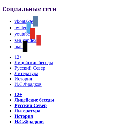
Социальные сети
vkontakte
twitter
youtube
zen-yandex
mail
12+
Лицейские беседы
Русский Север
Литература
История
И.С.Фрадков
12+
Лицейские беседы
Русский Север
Литература
История
И.С.Фрадков