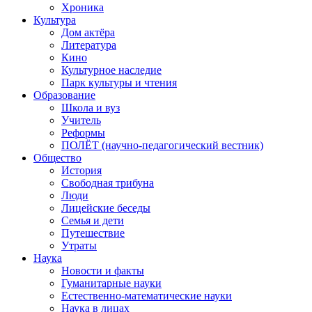
Хроника
Культура
Дом актёра
Литература
Кино
Культурное наследие
Парк культуры и чтения
Образование
Школа и вуз
Учитель
Реформы
ПОЛЁТ (научно-педагогический вестник)
Общество
История
Свободная трибуна
Люди
Лицейские беседы
Семья и дети
Путешествие
Утраты
Наука
Новости и факты
Гуманитарные науки
Естественно-математические науки
Наука в лицах