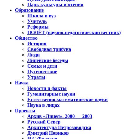
Парк культуры и чтения
Образование
Школа и вуз
Учитель
Реформы
ПОЛЁТ (научно-педагогический вестник)
Общество
История
Свободная трибуна
Люди
Лицейские беседы
Семья и дети
Путешествие
Утраты
Наука
Новости и факты
Гуманитарные науки
Естественно-математические науки
Наука в лицах
Проекты
Архив «Лицея». 2000 — 2003
Русский Север
Архитектура Петрозаводска
Дмитрий Новиков
И.С.Фрадков