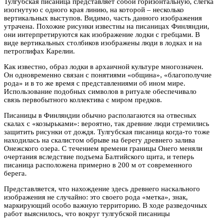
Тулгубская писаница представляет собой горизонтальную, слегка
изогнутую с одного края линию, на которой – несколько
вертикальных выступов. Видимо, часть данного изображения
утрачена. Похожие рисунки известны на писаницах Финляндии,
они интерпретируются как изображение лодки с гребцами. В
виде вертикальных столбиков изображены люди в лодках и на
петроглифах Карелии.
Как известно, образ лодки в архаичной культуре многозначен.
Он одновременно связан с понятиями «община», «благополучие
рода» и в то же время с представлениями об ином мире.
Использование подобных символов в ритуале обеспечивало
связь первобытного коллектива с миром предков.
Писаницы в Финляндии обычно располагаются на отвесных
скалах с «козырьками»: вероятно, так древние люди стремились
защитить рисунки от дождя. Тулгубская писаница когда-то тоже
находилась на скалистом обрыве на берегу древнего залива
Онежского озера. С течением времени границы Онего меняли
очертания вследствие подъема Балтийского щита, и теперь
писаница расположена примерно в 200 м от современного
берега.
Представляется, что нахождение здесь древнего наскального
изображения не случайно: это своего рода «метка», знак,
маркирующий особо важную территорию. В ходе разведочных
работ выяснилось, что вокруг тулгубской писаницы