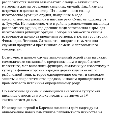
располагаются залежи зеленоватого сланца – важнейшего
материала для изготовления каменных орудий. Такой камень
встречается далеко не везде. Из аналогичного сланца
изготовлены рубящие орудия, найденные в ходе
археологических раскопок в низовье реки Суна, неподалеку от
д. Тулгуба. Не исключено, что в районе расположения писаницы
располагался рудник, где древние люди заготовляли сырье для
изготовления рубящих орудий. Топоры из онежского сланца
встречаются далеко за пределами региона, в т.ч. на территории
Финляндии, Эстонии, Латвии, что говорит о том, что они
служили продуктом престижного обмена и первобытного
«экспорта».
Возможно, в данном случае выполненный охрой знак на скале,
символически связанный с представлением о первобытном
коллективе, мог выполнять функцию, аналогичную известному в
культуре финно-угорских народов дереву
карсикко
около
рыболовной тони, которое одновременно служит и символом
защиты и покровительства предков, и знаком принадлежности
промыслового источника определенному роду.
По высотным данным и имеющимся аналогиям тулгубская
писаница относится к эпохе неолита, датируется IV
тысячелетием до н.э.
Нахождение первой в Карелии писаницы даёт надежду на
обнаружение новых памятников первобытного искусства на