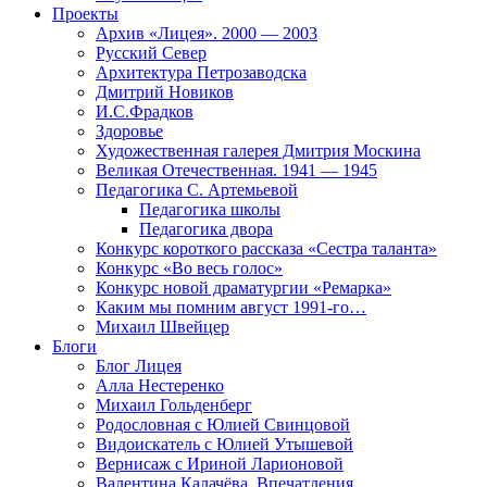
Проекты
Архив «Лицея». 2000 — 2003
Русский Север
Архитектура Петрозаводска
Дмитрий Новиков
И.С.Фрадков
Здоровье
Художественная галерея Дмитрия Москина
Великая Отечественная. 1941 — 1945
Педагогика С. Артемьевой
Педагогика школы
Педагогика двора
Конкурс короткого рассказа «Сестра таланта»
Конкурс «Во весь голос»
Конкурс новой драматургии «Ремарка»
Каким мы помним август 1991-го…
Михаил Швейцер
Блоги
Блог Лицея
Алла Нестеренко
Михаил Гольденберг
Родословная с Юлией Свинцовой
Видоискатель с Юлией Утышевой
Вернисаж с Ириной Ларионовой
Валентина Калачёва. Впечатления