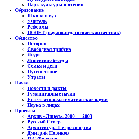
Парк культуры и чтения
Образование
Школа и вуз
Учитель
Реформы
ПОЛЁТ (научно-педагогический вестник)
Общество
История
Свободная трибуна
Люди
Лицейские беседы
Семья и дети
Путешествие
Утраты
Наука
Новости и факты
Гуманитарные науки
Естественно-математические науки
Наука в лицах
Проекты
Архив «Лицея». 2000 — 2003
Русский Север
Архитектура Петрозаводска
Дмитрий Новиков
И.С.Фрадков