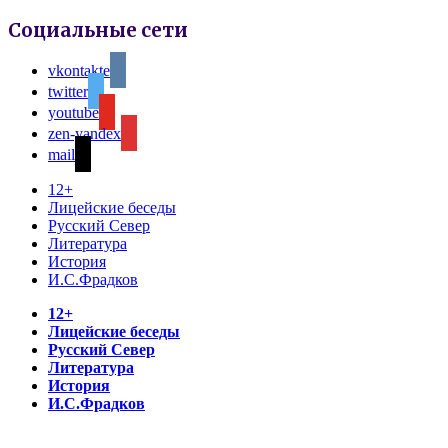
Социальные сети
vkontakte
twitter
youtube
zen-yandex
mail
12+
Лицейские беседы
Русский Север
Литература
История
И.С.Фрадков
12+
Лицейские беседы
Русский Север
Литература
История
И.С.Фрадков