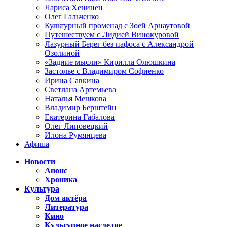
Лариса Хенинен
Олег Гальченко
Культурный променад с Зоей Арнаутовой
Путешествуем с Лидией Винокуровой
Лазурный Берег без пафоса с Александрой
Озолиной
«Задние мысли» Кирилла Олюшкина
Застолье с Владимиром Софиенко
Ирина Савкина
Светлана Артемьева
Наталья Мешкова
Владимир Берштейн
Екатерина Габалова
Олег Липовецкий
Илона Румянцева
Афиша
Новости
Анонс
Хроника
Культура
Дом актёра
Литература
Кино
Культурное наследие