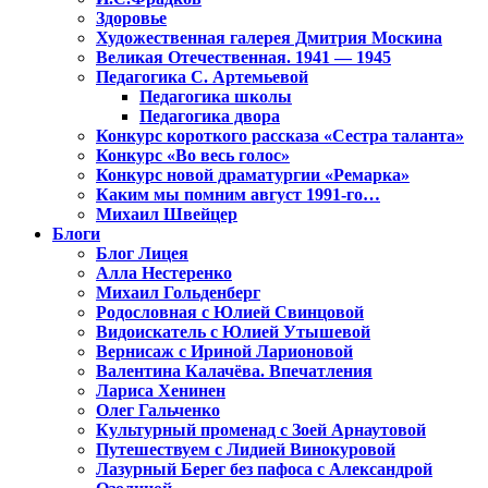
Здоровье
Художественная галерея Дмитрия Москина
Великая Отечественная. 1941 — 1945
Педагогика С. Артемьевой
Педагогика школы
Педагогика двора
Конкурс короткого рассказа «Сестра таланта»
Конкурс «Во весь голос»
Конкурс новой драматургии «Ремарка»
Каким мы помним август 1991-го…
Михаил Швейцер
Блоги
Блог Лицея
Алла Нестеренко
Михаил Гольденберг
Родословная с Юлией Свинцовой
Видоискатель с Юлией Утышевой
Вернисаж с Ириной Ларионовой
Валентина Калачёва. Впечатления
Лариса Хенинен
Олег Гальченко
Культурный променад с Зоей Арнаутовой
Путешествуем с Лидией Винокуровой
Лазурный Берег без пафоса с Александрой