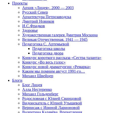
Проекты
Архив «Лицея». 2000 — 2003
Русский Север
Архитектура Петрозаводска
Дмитрий Новиков
И.С.Фрадков
Здоровье
Художественная галерея Дмитрия Москина
Великая Отечественная. 1941 — 1945
Педагогика С. Артемьевой
Педагогика школы
Педагогика двора
Конкурс короткого рассказа «Сестра таланта»
Конкурс «Во весь голос»
Конкурс новой драматургии «Ремарка»
Каким мы помним август 1991-го…
Михаил Швейцер
Блоги
Блог Лицея
Алла Нестеренко
Михаил Гольденберг
Родословная с Юлией Свинцовой
Видоискатель с Юлией Утышевой
Вернисаж с Ириной Ларионовой
Валентина Калачёва. Впечатления