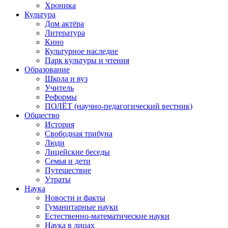
Хроника
Культура
Дом актёра
Литература
Кино
Культурное наследие
Парк культуры и чтения
Образование
Школа и вуз
Учитель
Реформы
ПОЛЁТ (научно-педагогический вестник)
Общество
История
Свободная трибуна
Люди
Лицейские беседы
Семья и дети
Путешествие
Утраты
Наука
Новости и факты
Гуманитарные науки
Естественно-математические науки
Наука в лицах