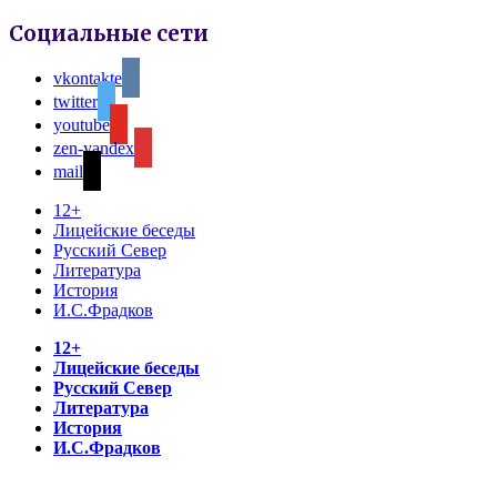
Социальные сети
vkontakte
twitter
youtube
zen-yandex
mail
12+
Лицейские беседы
Русский Север
Литература
История
И.С.Фрадков
12+
Лицейские беседы
Русский Север
Литература
История
И.С.Фрадков