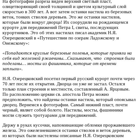
На фотографии разреза виден верхний светлый пласт,
олицетворяющий своей толщиной и цветом культурный слой
скоростью в 300 лет. А вот затем останки настила из березовых
веток, тонких стволов деревьев. Это же останки настилов,
которые были вокруг дворца! Их соорудили на рождающемся
курорте для передвижений Петра I, свиты, последующих
курортников. Это об этих настилах писал академик Н.Я.
Озерецковский в «Путешествии по озерам Ладожскому и
Онежскому»:
«Попадаются круглые березовые поленья, которые приняли на
себя вид железной ржавчины…Сказывают, что строения были
поделаны… мосты из фашинника, которые от времени
заплыли».
Н.Я. Озерецковский посетил первый русский курорт почти через
70 лет после их открытия. Дворца он уже не застал. Остался
только план строения и местности, составленный А. Ярцовым.
По расположению церкви св. апостола Петра можно
предположить, что найдены останки настила, который опоясывал
дворец. Вернемся к фотографии. Самый нижний пласт, почти
черный, являет собой болото. Настилы, мосты, фашинники
могли служить тротуарами для передвижений.
Держу в руках кусочки, напоминающие обломки проржавевшего
железа. Это ожелезневшиеся останки стволов и веток деревьев,
из которых были настелены описанные Н.Я. Озерецковским