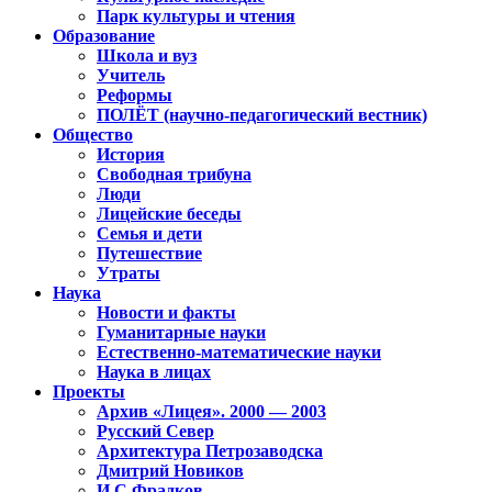
Парк культуры и чтения
Образование
Школа и вуз
Учитель
Реформы
ПОЛЁТ (научно-педагогический вестник)
Общество
История
Свободная трибуна
Люди
Лицейские беседы
Семья и дети
Путешествие
Утраты
Наука
Новости и факты
Гуманитарные науки
Естественно-математические науки
Наука в лицах
Проекты
Архив «Лицея». 2000 — 2003
Русский Север
Архитектура Петрозаводска
Дмитрий Новиков
И.С.Фрадков