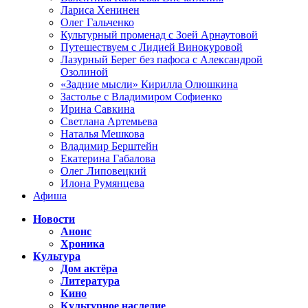
Лариса Хенинен
Олег Гальченко
Культурный променад с Зоей Арнаутовой
Путешествуем с Лидией Винокуровой
Лазурный Берег без пафоса с Александрой
Озолиной
«Задние мысли» Кирилла Олюшкина
Застолье с Владимиром Софиенко
Ирина Савкина
Светлана Артемьева
Наталья Мешкова
Владимир Берштейн
Екатерина Габалова
Олег Липовецкий
Илона Румянцева
Афиша
Новости
Анонс
Хроника
Культура
Дом актёра
Литература
Кино
Культурное наследие