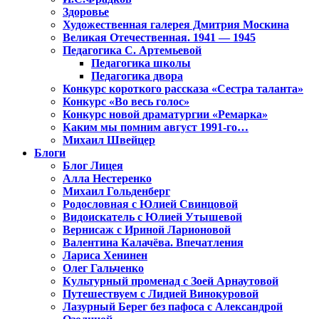
Здоровье
Художественная галерея Дмитрия Москина
Великая Отечественная. 1941 — 1945
Педагогика С. Артемьевой
Педагогика школы
Педагогика двора
Конкурс короткого рассказа «Сестра таланта»
Конкурс «Во весь голос»
Конкурс новой драматургии «Ремарка»
Каким мы помним август 1991-го…
Михаил Швейцер
Блоги
Блог Лицея
Алла Нестеренко
Михаил Гольденберг
Родословная с Юлией Свинцовой
Видоискатель с Юлией Утышевой
Вернисаж с Ириной Ларионовой
Валентина Калачёва. Впечатления
Лариса Хенинен
Олег Гальченко
Культурный променад с Зоей Арнаутовой
Путешествуем с Лидией Винокуровой
Лазурный Берег без пафоса с Александрой