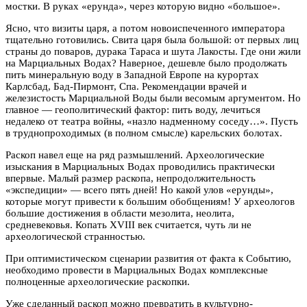
мостки. В руках «ерунда», через которую видно «большое».
Ясно, что визиты царя, а потом новоиспеченного императора
тщательно готовились. Свита царя была большой: от первых лиц
страны до поваров, дурака Тараса и шута Лакосты. Где они жили
на Марциальных Водах? Наверное, дешевле было продолжать
пить минеральную воду в Западной Европе на курортах
Карлсбад, Бад-Пирмонт, Спа. Рекомендации врачей и
железистость Марциальной Воды были весомым аргументом. Но
главное — геополитический фактор: пить воду, лечиться
недалеко от театра войны, «назло надменному соседу…». Пусть
в труднопроходимых (в полном смысле) карельских болотах.
Раскоп навел еще на ряд размышлений. Археологические
изыскания в Марциальных Водах проводились практически
впервые. Малый размер раскопа, непродолжительность
«экспедиции» — всего пять дней! Но какой улов «ерунды»,
которые могут привести к большим обобщениям! У археологов
большие достижения в области мезолита, неолита,
средневековья. Копать XVIII век считается, чуть ли не
археологической странностью.
При оптимистическом сценарии развития от факта к Событию,
необходимо провести в Марциальных Водах комплексные
полноценные археологические раскопки.
Уже сделанный раскоп можно превратить в культурно-