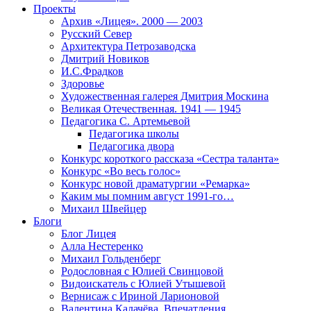
Проекты
Архив «Лицея». 2000 — 2003
Русский Север
Архитектура Петрозаводска
Дмитрий Новиков
И.С.Фрадков
Здоровье
Художественная галерея Дмитрия Москина
Великая Отечественная. 1941 — 1945
Педагогика С. Артемьевой
Педагогика школы
Педагогика двора
Конкурс короткого рассказа «Сестра таланта»
Конкурс «Во весь голос»
Конкурс новой драматургии «Ремарка»
Каким мы помним август 1991-го…
Михаил Швейцер
Блоги
Блог Лицея
Алла Нестеренко
Михаил Гольденберг
Родословная с Юлией Свинцовой
Видоискатель с Юлией Утышевой
Вернисаж с Ириной Ларионовой
Валентина Калачёва. Впечатления