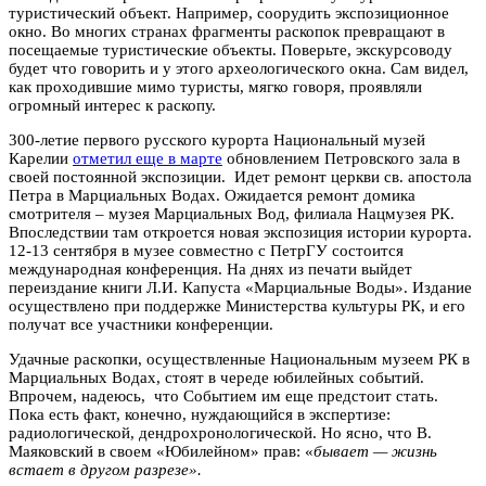
туристический объект. Например, соорудить экспозиционное
окно. Во многих странах фрагменты раскопок превращают в
посещаемые туристические объекты. Поверьте, экскурсоводу
будет что говорить и у этого археологического окна. Сам видел,
как проходившие мимо туристы, мягко говоря, проявляли
огромный интерес к раскопу.
300-летие первого русского курорта Национальный музей
Карелии
отметил еще в марте
обновлением Петровского зала в
своей постоянной экспозиции. Идет ремонт церкви св. апостола
Петра в Марциальных Водах. Ожидается ремонт домика
смотрителя – музея Марциальных Вод, филиала Нацмузея РК.
Впоследствии там откроется новая экспозиция истории курорта.
12-13 сентября в музее совместно с ПетрГУ состоится
международная конференция. На днях из печати выйдет
переиздание книги Л.И. Капуста «Марциальные Воды». Издание
осуществлено при поддержке Министерства культуры РК, и его
получат все участники конференции.
Удачные раскопки, осуществленные Национальным музеем РК в
Марциальных Водах, стоят в череде юбилейных событий.
Впрочем, надеюсь, что Событием им еще предстоит стать.
Пока есть факт, конечно, нуждающийся в экспертизе:
радиологической, дендрохронологической. Но ясно, что В.
Маяковский в своем «Юбилейном» прав: «
бывает — жизнь
встает в другом разрезе».