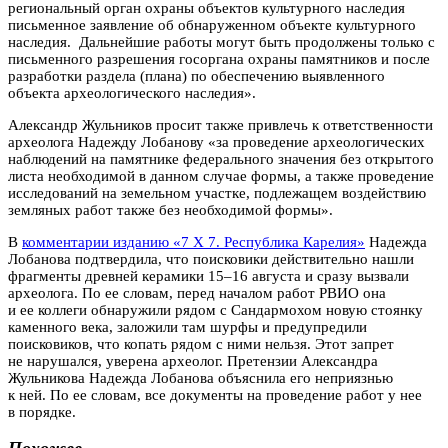
региональный орган охраны объектов культурного наследия
письменное заявление об обнаруженном объекте культурного
наследия. Дальнейшие работы могут быть продолжены только с
письменного разрешения госоргана охраны памятников и после
разработки раздела (плана) по обеспечению выявленного
объекта археологического наследия».
Александр Жульников просит также привлечь к ответственности
археолога Надежду Лобанову «
за проведение археологических
наблюдений на памятнике федерального значения без открытого
листа необходимой в данном случае формы, а также проведение
исследований на земельном участке, подлежащем воздействию
земляных работ также без необходимой формы».
В
комментарии изданию «7 Х 7. Республика Карелия»
Надежда
Лобанова подтвердила, что поисковики действительно нашли
фрагменты древней керамики 15–16 августа и сразу вызвали
археолога. По ее словам, перед началом работ РВИО она
и ее коллеги обнаружили рядом с Сандармохом новую стоянку
каменного века, заложили там шурфы и предупредили
поисковиков, что копать рядом с ними нельзя. Этот запрет
не нарушался, уверена археолог. Претензии Александра
Жульникова Надежда Лобанова объяснила его неприязнью
к ней. По ее словам, все документы на проведение работ у нее
в порядке.