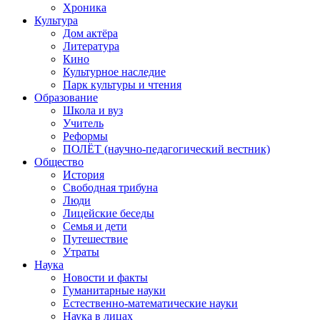
Хроника
Культура
Дом актёра
Литература
Кино
Культурное наследие
Парк культуры и чтения
Образование
Школа и вуз
Учитель
Реформы
ПОЛЁТ (научно-педагогический вестник)
Общество
История
Свободная трибуна
Люди
Лицейские беседы
Семья и дети
Путешествие
Утраты
Наука
Новости и факты
Гуманитарные науки
Естественно-математические науки
Наука в лицах