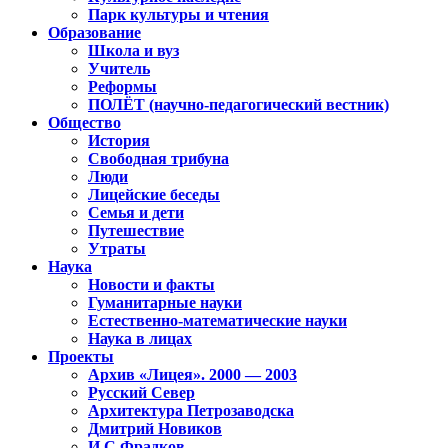
Парк культуры и чтения
Образование
Школа и вуз
Учитель
Реформы
ПОЛЁТ (научно-педагогический вестник)
Общество
История
Свободная трибуна
Люди
Лицейские беседы
Семья и дети
Путешествие
Утраты
Наука
Новости и факты
Гуманитарные науки
Естественно-математические науки
Наука в лицах
Проекты
Архив «Лицея». 2000 — 2003
Русский Север
Архитектура Петрозаводска
Дмитрий Новиков
И.С.Фрадков