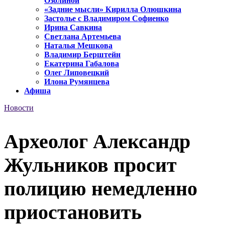
Озолиной
«Задние мысли» Кирилла Олюшкина
Застолье с Владимиром Софиенко
Ирина Савкина
Светлана Артемьева
Наталья Мешкова
Владимир Берштейн
Екатерина Габалова
Олег Липовецкий
Илона Румянцева
Афиша
Новости
Археолог Александр
Жульников просит
полицию немедленно
приостановить