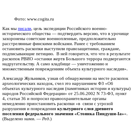
Фото: www.cogita.ru
Как мы
писали
, цель экспедиции Российского военно-
исторического общества — подтвердить версию, что в урочище
захоронены советские военнопленные, предположительно
расстрелянные финскими войсками. Ранее с требованием
остановить раскопки выступили правозащитники, граждане,
подписывающие петицию. В ней говорится, что что в результате
раскопок РВИО «останки жертв Большого террора подвергаются
надругательству. А само кладбище — уничтожению и
множественным повреждениям объекта культурного наследия».
Александр Жульников, узнав об обнаружении на месте раскопок
археологических находок, счел это нарушением
ФЗ «Об
объектах культурного наследия (памятниках истории и культуры)
народов Российской Федерации» от 25.06.2002 N 73-ФЗ, пункт
4, статьи 36 и попросил правоохранительные органы
немедленно приостановить раскопки «в связи с угрозой
разрушения и повреждения
культурного слоя древнего
поселения федерального значения «Стоянка Пиндуши-Ia»
«.
(Выделено нами. —
Ред.
)