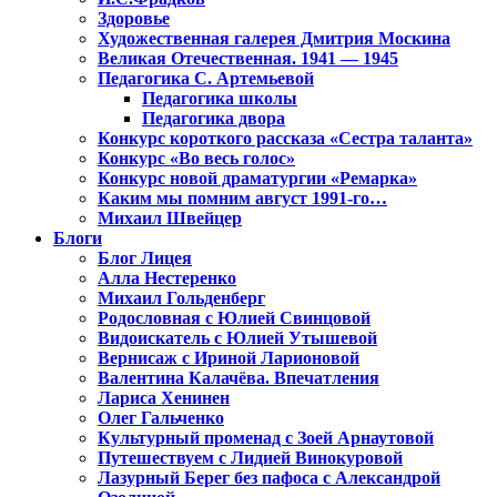
Здоровье
Художественная галерея Дмитрия Москина
Великая Отечественная. 1941 — 1945
Педагогика С. Артемьевой
Педагогика школы
Педагогика двора
Конкурс короткого рассказа «Сестра таланта»
Конкурс «Во весь голос»
Конкурс новой драматургии «Ремарка»
Каким мы помним август 1991-го…
Михаил Швейцер
Блоги
Блог Лицея
Алла Нестеренко
Михаил Гольденберг
Родословная с Юлией Свинцовой
Видоискатель с Юлией Утышевой
Вернисаж с Ириной Ларионовой
Валентина Калачёва. Впечатления
Лариса Хенинен
Олег Гальченко
Культурный променад с Зоей Арнаутовой
Путешествуем с Лидией Винокуровой
Лазурный Берег без пафоса с Александрой