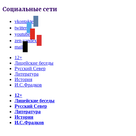
Социальные сети
vkontakte
twitter
youtube
zen-yandex
mail
12+
Лицейские беседы
Русский Север
Литература
История
И.С.Фрадков
12+
Лицейские беседы
Русский Север
Литература
История
И.С.Фрадков