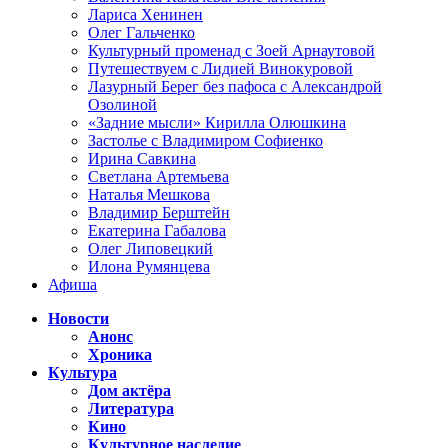
Лариса Хенинен
Олег Гальченко
Культурный променад с Зоей Арнаутовой
Путешествуем с Лидией Винокуровой
Лазурный Берег без пафоса с Александрой
Озолиной
«Задние мысли» Кирилла Олюшкина
Застолье с Владимиром Софиенко
Ирина Савкина
Светлана Артемьева
Наталья Мешкова
Владимир Берштейн
Екатерина Габалова
Олег Липовецкий
Илона Румянцева
Афиша
Новости
Анонс
Хроника
Культура
Дом актёра
Литература
Кино
Культурное наследие