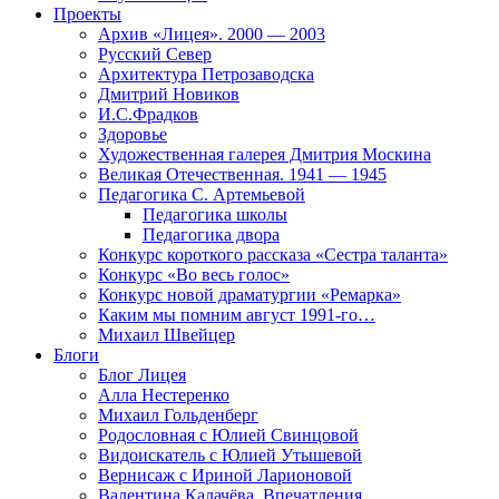
Проекты
Архив «Лицея». 2000 — 2003
Русский Север
Архитектура Петрозаводска
Дмитрий Новиков
И.С.Фрадков
Здоровье
Художественная галерея Дмитрия Москина
Великая Отечественная. 1941 — 1945
Педагогика С. Артемьевой
Педагогика школы
Педагогика двора
Конкурс короткого рассказа «Сестра таланта»
Конкурс «Во весь голос»
Конкурс новой драматургии «Ремарка»
Каким мы помним август 1991-го…
Михаил Швейцер
Блоги
Блог Лицея
Алла Нестеренко
Михаил Гольденберг
Родословная с Юлией Свинцовой
Видоискатель с Юлией Утышевой
Вернисаж с Ириной Ларионовой
Валентина Калачёва. Впечатления