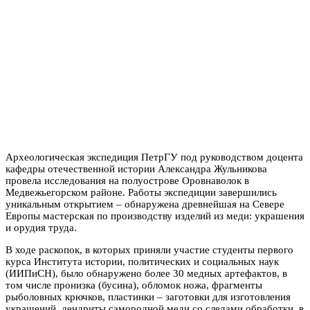
Археологическая экспедиция ПетрГУ под руководством доцента
кафедры отечественной истории Александра Жульникова
провела исследования на полуострове Оровнаволок в
Медвежьегорском районе. Работы экспедиции завершились
уникальным открытием – обнаружена древнейшая на Севере
Европы мастерская по производству изделий из меди: украшения
и орудия труда.
В ходе раскопок, в которых приняли участие студенты первого
курса Института истории, политических и социальных наук
(ИИПиСН), было обнаружено более 30 медных артефактов, в
том числе пронизка (бусина), обломок ножа, фрагменты
рыболовных крючков, пластинки – заготовки для изготовления
украшений, дендриты самородной меди со следами обработки, в