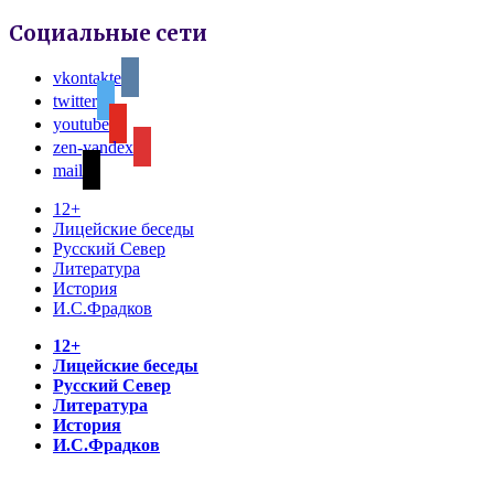
Социальные сети
vkontakte
twitter
youtube
zen-yandex
mail
12+
Лицейские беседы
Русский Север
Литература
История
И.С.Фрадков
12+
Лицейские беседы
Русский Север
Литература
История
И.С.Фрадков