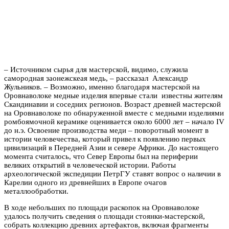
– Источником сырья для мастерской, видимо, служила
самородная заонежскеая медь, – рассказал Александр
Жульников. – Возможно, именно благодаря мастерской на
Оровнаволоке медные изделия впервые стали известны жителям
Скандинавии и соседних регионов. Возраст древней мастерской
на Оровнаволоке по обнаруженной вместе с медными изделиями
ромбоямочной керамике оценивается около 6000 лет – начало IV
до н.э. Освоение производства меди – поворотный момент в
истории человечества, который привел к появлению первых
цивилизаций в Передней Азии и севере Африки. До настоящего
момента считалось, что Север Европы был на периферии
великих открытий в человеческой истории. Работы
археологической экспедиции ПетрГУ ставят вопрос о наличии в
Карелии одного из древнейших в Европе очагов
металлообработки.
В ходе небольших по площади раскопок на Оровнаволоке
удалось получить сведения о площади стоянки-мастерской,
собрать коллекцию древних артефактов, включая фрагменты