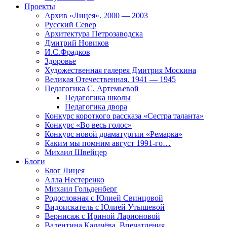
Проекты
Архив «Лицея». 2000 — 2003
Русский Север
Архитектура Петрозаводска
Дмитрий Новиков
И.С.Фрадков
Здоровье
Художественная галерея Дмитрия Москина
Великая Отечественная. 1941 — 1945
Педагогика С. Артемьевой
Педагогика школы
Педагогика двора
Конкурс короткого рассказа «Сестра таланта»
Конкурс «Во весь голос»
Конкурс новой драматургии «Ремарка»
Каким мы помним август 1991-го…
Михаил Швейцер
Блоги
Блог Лицея
Алла Нестеренко
Михаил Гольденберг
Родословная с Юлией Свинцовой
Видоискатель с Юлией Утышевой
Вернисаж с Ириной Ларионовой
Валентина Калачёва. Впечатления