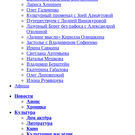
Лариса Хенинен
Олег Гальченко
Культурный променад с Зоей Арнаутовой
Путешествуем с Лидией Винокуровой
Лазурный Берег без пафоса с Александрой
Озолиной
«Задние мысли» Кирилла Олюшкина
Застолье с Владимиром Софиенко
Ирина Савкина
Светлана Артемьева
Наталья Мешкова
Владимир Берштейн
Екатерина Габалова
Олег Липовецкий
Илона Румянцева
Афиша
Новости
Анонс
Хроника
Культура
Дом актёра
Литература
Кино
Культурное наследие