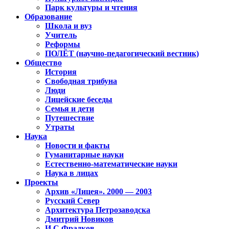
Парк культуры и чтения
Образование
Школа и вуз
Учитель
Реформы
ПОЛЁТ (научно-педагогический вестник)
Общество
История
Свободная трибуна
Люди
Лицейские беседы
Семья и дети
Путешествие
Утраты
Наука
Новости и факты
Гуманитарные науки
Естественно-математические науки
Наука в лицах
Проекты
Архив «Лицея». 2000 — 2003
Русский Север
Архитектура Петрозаводска
Дмитрий Новиков
И.С.Фрадков