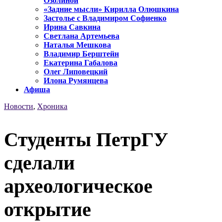
Озолиной
«Задние мысли» Кирилла Олюшкина
Застолье с Владимиром Софиенко
Ирина Савкина
Светлана Артемьева
Наталья Мешкова
Владимир Берштейн
Екатерина Габалова
Олег Липовецкий
Илона Румянцева
Афиша
Новости
,
Хроника
Студенты ПетрГУ
сделали
археологическое
открытие