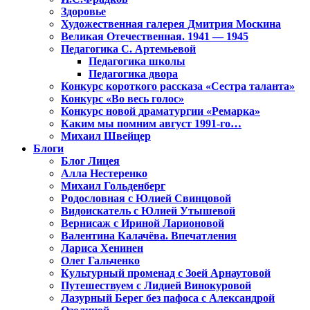
Здоровье
Художественная галерея Дмитрия Москина
Великая Отечественная. 1941 — 1945
Педагогика С. Артемьевой
Педагогика школы
Педагогика двора
Конкурс короткого рассказа «Сестра таланта»
Конкурс «Во весь голос»
Конкурс новой драматургии «Ремарка»
Каким мы помним август 1991-го…
Михаил Швейцер
Блоги
Блог Лицея
Алла Нестеренко
Михаил Гольденберг
Родословная с Юлией Свинцовой
Видоискатель с Юлией Утышевой
Вернисаж с Ириной Ларионовой
Валентина Калачёва. Впечатления
Лариса Хенинен
Олег Гальченко
Культурный променад с Зоей Арнаутовой
Путешествуем с Лидией Винокуровой
Лазурный Берег без пафоса с Александрой