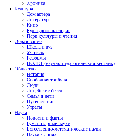
Хроника
Культура
Дом актёра
Литература
Кино
Культурное наследие
Парк культуры и чтения
Образование
Школа и вуз
Учитель
Реформы
ПОЛЁТ (научно-педагогический вестник)
Общество
История
Свободная трибуна
Люди
Лицейские беседы
Семья и дети
Путешествие
Утраты
Наука
Новости и факты
Гуманитарные науки
Естественно-математические науки
Наука в лицах