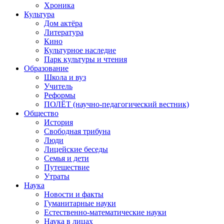
Хроника
Культура
Дом актёра
Литература
Кино
Культурное наследие
Парк культуры и чтения
Образование
Школа и вуз
Учитель
Реформы
ПОЛЁТ (научно-педагогический вестник)
Общество
История
Свободная трибуна
Люди
Лицейские беседы
Семья и дети
Путешествие
Утраты
Наука
Новости и факты
Гуманитарные науки
Естественно-математические науки
Наука в лицах