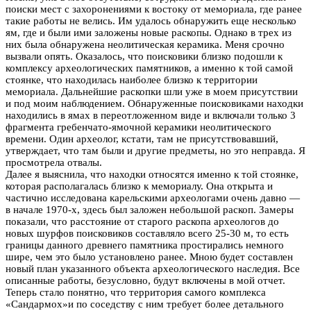
поиски мест с захоронениями к востоку от мемориала, где ранее
такие работы не велись. Им удалось обнаружить еще несколько
ям, где и были ими заложены новые раскопы. Однако в трех из
них была обнаружена неолитическая керамика. Меня срочно
вызвали опять. Оказалось, что поисковики близко подошли к
комплексу археологических памятников, а именно к той самой
стоянке, что находилась наиболее близко к территории
мемориала. Дальнейшие раскопки шли уже в моем присутствии
и под моим наблюдением. Обнаруженные поисковиками находки
находились в ямах в переотложенном виде и включали только 3
фрагмента гребенчато-ямочной керамики неолитического
времени. Один археолог, кстати, там не присутствовавший,
утверждает, что там были и другие предметы, но это неправда. Я
просмотрела отвалы.
Далее я выяснила, что находки относятся именно к той стоянке,
которая располагалась близко к мемориалу. Она открыта и
частично исследована карельскими археологами очень давно —
в начале 1970-х, здесь был заложен небольшой раскоп. Замеры
показали, что расстояние от старого раскопа археологов до
новых шурфов поисковиков составляло всего 25-30 м, то есть
границы данного древнего памятника простирались немного
шире, чем это было установлено ранее. Мною будет составлен
новый план указанного объекта археологического наследия. Все
описанные работы, безусловно, будут включены в мой отчет.
Теперь стало понятно, что территория самого комплекса
«Сандармох»и по соседству с ним требует более детального