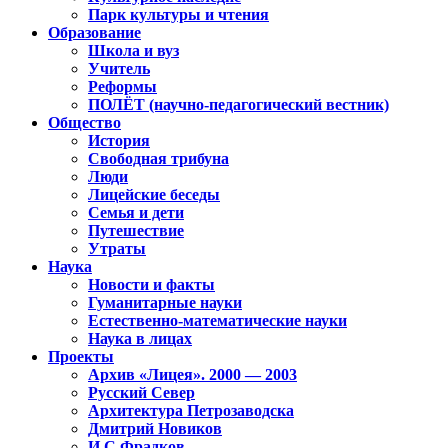
Парк культуры и чтения
Образование
Школа и вуз
Учитель
Реформы
ПОЛЁТ (научно-педагогический вестник)
Общество
История
Свободная трибуна
Люди
Лицейские беседы
Семья и дети
Путешествие
Утраты
Наука
Новости и факты
Гуманитарные науки
Естественно-математические науки
Наука в лицах
Проекты
Архив «Лицея». 2000 — 2003
Русский Север
Архитектура Петрозаводска
Дмитрий Новиков
И.С.Фрадков