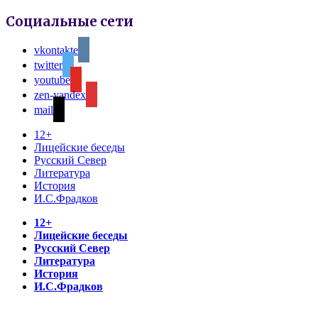
Социальные сети
vkontakte
twitter
youtube
zen-yandex
mail
12+
Лицейские беседы
Русский Север
Литература
История
И.С.Фрадков
12+
Лицейские беседы
Русский Север
Литература
История
И.С.Фрадков