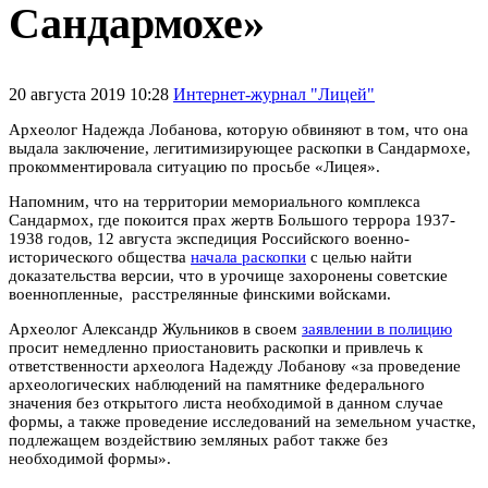
Сандармохе»
20 августа 2019 10:28
Интернет-журнал "Лицей"
Археолог Надежда Лобанова, которую обвиняют в том, что она
выдала заключение, легитимизирующее раскопки в Сандармохе,
прокомментировала ситуацию по просьбе «Лицея».
Напомним, что на территории мемориального комплекса
Сандармох, где покоится прах жертв Большого террора 1937-
1938 годов, 12 августа экспедиция Российского военно-
исторического общества
начала раскопки
с целью найти
доказательства версии, что в урочище захоронены советские
военнопленные, расстрелянные финскими войсками.
Археолог Александр Жульников в своем
заявлении в полицию
просит немедленно приостановить раскопки и привлечь к
ответственности археолога Надежду Лобанову «за проведение
археологических наблюдений на памятнике федерального
значения без открытого листа необходимой в данном случае
формы, а также проведение исследований на земельном участке,
подлежащем воздействию земляных работ также без
необходимой формы».