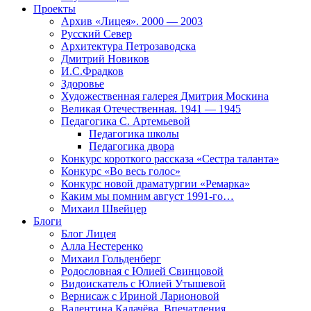
Проекты
Архив «Лицея». 2000 — 2003
Русский Север
Архитектура Петрозаводска
Дмитрий Новиков
И.С.Фрадков
Здоровье
Художественная галерея Дмитрия Москина
Великая Отечественная. 1941 — 1945
Педагогика С. Артемьевой
Педагогика школы
Педагогика двора
Конкурс короткого рассказа «Сестра таланта»
Конкурс «Во весь голос»
Конкурс новой драматургии «Ремарка»
Каким мы помним август 1991-го…
Михаил Швейцер
Блоги
Блог Лицея
Алла Нестеренко
Михаил Гольденберг
Родословная с Юлией Свинцовой
Видоискатель с Юлией Утышевой
Вернисаж с Ириной Ларионовой
Валентина Калачёва. Впечатления