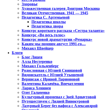
Здоровье
Художественная галерея Дмитрия Москина
Великая Отечественная. 1941 — 1945
Педагогика С. Артемьевой
Педагогика школы
Педагогика двора
Конкурс короткого рассказа «Сестра таланта»
Конкурс «Во весь голос»
Конкурс новой драматургии «Ремарка»
Каким мы помним август 1991-го…
Михаил Швейцер
Блоги
Блог Лицея
Алла Нестеренко
Михаил Гольденберг
Родословная с Юлией Свинцовой
Видоискатель с Юлией Утышевой
Вернисаж с Ириной Ларионовой
Валентина Калачёва. Впечатления
Лариса Хенинен
Олег Гальченко
Культурный променад с Зоей Арнаутовой
Путешествуем с Лидией Винокуровой
Лазурный Берег без пафоса с Александрой