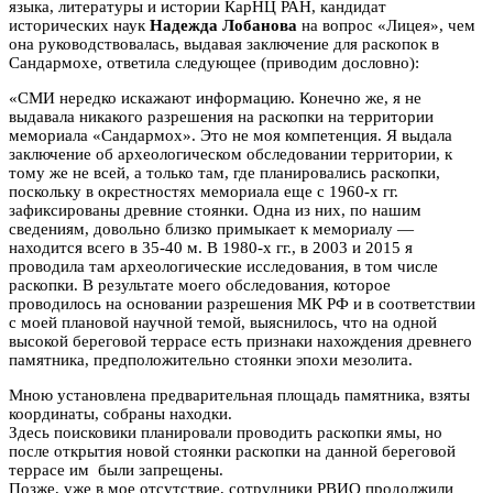
языка, литературы и истории КарНЦ РАН, кандидат
исторических наук
Надежда Лобанова
на вопрос «Лицея», чем
она руководствовалась, выдавая заключение для раскопок в
Сандармохе, ответила следующее (приводим дословно):
«СМИ нередко искажают информацию. Конечно же, я не
выдавала никакого разрешения на раскопки на территории
мемориала «Сандармох». Это не моя компетенция. Я выдала
заключение об археологическом обследовании территории, к
тому же не всей, а только там, где планировались раскопки,
поскольку в окрестностях мемориала еще с 1960-х гг.
зафиксированы древние стоянки. Одна из них, по нашим
сведениям, довольно близко примыкает к мемориалу —
находится всего в 35-40 м. В 1980-х гг., в 2003 и 2015 я
проводила там археологические исследования, в том числе
раскопки. В результате моего обследования, которое
проводилось на основании разрешения МК РФ и в соответствии
с моей плановой научной темой, выяснилось, что на одной
высокой береговой террасе есть признаки нахождения древнего
памятника, предположительно стоянки эпохи мезолита.
Мною установлена предварительная площадь памятника, взяты
координаты, собраны находки.
Здесь поисковики планировали проводить раскопки ямы, но
после открытия новой стоянки раскопки на данной береговой
террасе им были запрещены.
Позже, уже в мое отсутствие, сотрудники РВИО продолжили