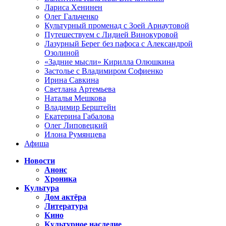
Лариса Хенинен
Олег Гальченко
Культурный променад с Зоей Арнаутовой
Путешествуем с Лидией Винокуровой
Лазурный Берег без пафоса с Александрой
Озолиной
«Задние мысли» Кирилла Олюшкина
Застолье с Владимиром Софиенко
Ирина Савкина
Светлана Артемьева
Наталья Мешкова
Владимир Берштейн
Екатерина Габалова
Олег Липовецкий
Илона Румянцева
Афиша
Новости
Анонс
Хроника
Культура
Дом актёра
Литература
Кино
Культурное наследие