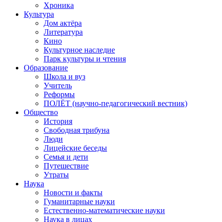
Хроника
Культура
Дом актёра
Литература
Кино
Культурное наследие
Парк культуры и чтения
Образование
Школа и вуз
Учитель
Реформы
ПОЛЁТ (научно-педагогический вестник)
Общество
История
Свободная трибуна
Люди
Лицейские беседы
Семья и дети
Путешествие
Утраты
Наука
Новости и факты
Гуманитарные науки
Естественно-математические науки
Наука в лицах