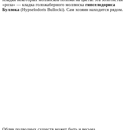
«роза» — кладка голожаберного моллюска
гипселодориса
Буллока
(Hypselodoris Bullocki). Сам хозяин находится рядом.
Облик подводных существ может быть и весьма