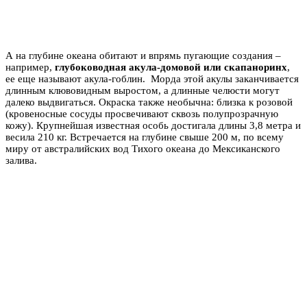
А на глубине океана обитают и впрямь пугающие создания –
например,
глубоководная акула-домовой или скапаноринх
,
ее еще называют акула-гоблин. Морда этой акулы заканчивается
длинным клювовидным выростом, а длинные челюсти могут
далеко выдвигаться. Окраска также необычна: близка к розовой
(кровеносные сосуды просвечивают сквозь полупрозрачную
кожу). Крупнейшая известная особь достигала длины 3,8 метра и
весила 210 кг. Встречается на глубине свыше 200 м, по всему
миру от австралийских вод Тихого океана до Мексиканского
залива.