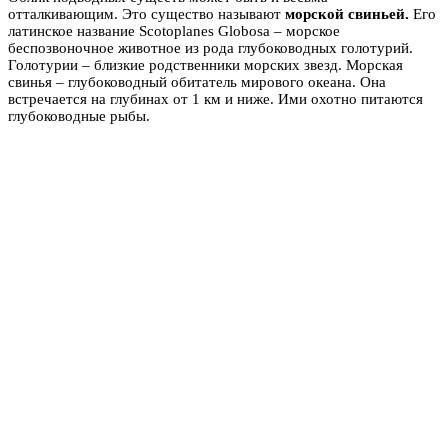
отталкивающим. Это существо называют
морской свиньей.
Его
латинское название Scotoplanes Globosa – морское
беспозвоночное животное из рода глубоководных голотурий.
Голотурии – близкие родственники морских звезд. Морская
свинья – глубоководный обитатель мирового океана. Она
встречается на глубинах от 1 км и ниже. Ими охотно питаются
глубоководные рыбы.