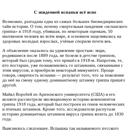
С эпидемией испанки всё ясно
Возможно, разгадана одна из самых больших биомедицинских
тайн истории. О том, почему смертельная пандемия «испанского
гриппа» в 1918 году, убившая, по некоторым оценкам, 50
миллионов человек во всём мире, в основном нацеливалась на
здоровых молодых взрослых, учёные спорили почти век.
А объяснение оказалось на удивление простым: люди,
родившиеся после 1889 года, не болели в детстве гриппом,
который был сродни тому, что пришёл в 1918-м. Напротив, те,
кто постарше, уже познакомились со штаммами, связанными с
этим вирусом, и приобрели некоторый иммунитет. Проще
говоря, свирепость испанки — результат того, что за поколение
до неё на смену одному доминантному штамму гриппа пришёл
другой.
Майкл Воробей из Аризонского университета (США) и его
коллеги рассмотрели эволюционную историю компонентов
гриппа 1918 года, который был построен из генов человеческих
и птичьих штаммов. Кроме того, исследователи распутали
историю доминантных штаммов вируса гриппа вплоть до 1830
года.
Выяснилось следующее. Вспышка так называемого русского