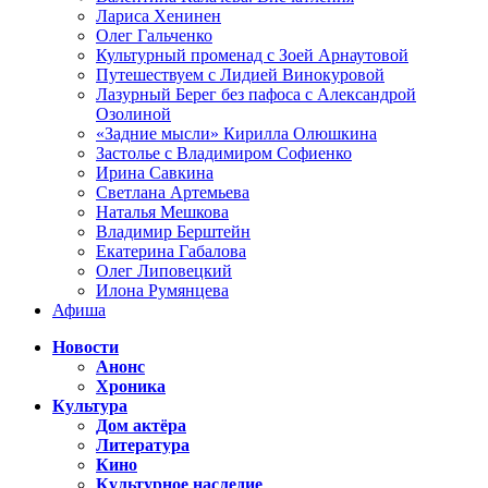
Лариса Хенинен
Олег Гальченко
Культурный променад с Зоей Арнаутовой
Путешествуем с Лидией Винокуровой
Лазурный Берег без пафоса с Александрой
Озолиной
«Задние мысли» Кирилла Олюшкина
Застолье с Владимиром Софиенко
Ирина Савкина
Светлана Артемьева
Наталья Мешкова
Владимир Берштейн
Екатерина Габалова
Олег Липовецкий
Илона Румянцева
Афиша
Новости
Анонс
Хроника
Культура
Дом актёра
Литература
Кино
Культурное наследие