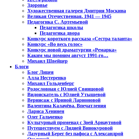
Здоровье
Художественная галерея Дмитрия Москина
Великая Отечественная. 1941 — 1945
Педагогика С. Артемьевой
Педагогика школы
Педагогика двора
Конкурс короткого рассказа «Сестра таланта»
Конкурс «Во весь голос»
Конкурс новой драматургии «Ремарка»
Каким мы помним август 1991-го…
Михаил Швейцер
Блоги
Блог Лицея
Алла Нестеренко
Михаил Гольденберг
Родословная с Юлией Свинцовой
Видоискатель с Юлией Утышевой
Вернисаж с Ириной Ларионовой
Валентина Калачёва. Впечатления
Лариса Хенинен
Олег Гальченко
Культурный променад с Зоей Арнаутовой
Путешествуем с Лидией Винокуровой
Лазурный Берег без пафоса с Александрой