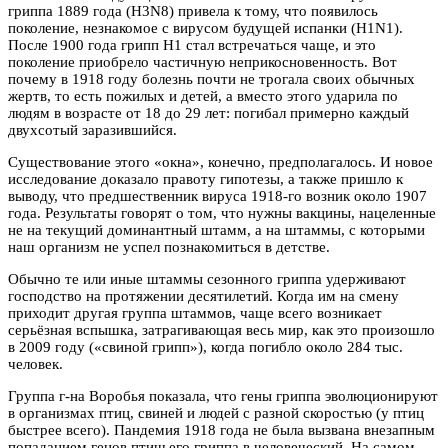
гриппа 1889 года (H3N8) привела к тому, что появилось
поколение, незнакомое с вирусом будущей испанки (H1N1).
После 1900 года грипп H1 стал встречаться чаще, и это
поколение приобрело частичную неприкосновенность. Вот
почему в 1918 году болезнь почти не трогала своих обычных
жертв, то есть пожилых и детей, а вместо этого ударила по
людям в возрасте от 18 до 29 лет: погибал примерно каждый
двухсотый заразившийся.
Существование этого «окна», конечно, предполагалось. И новое
исследование доказало правоту гипотезы, а также пришло к
выводу, что предшественник вируса 1918-го возник около 1907
года. Результаты говорят о том, что нужны вакцины, нацеленные
не на текущий доминантный штамм, а на штаммы, с которыми
наш организм не успел познакомиться в детстве.
Обычно те или иные штаммы сезонного гриппа удерживают
господство на протяжении десятилетий. Когда им на смену
приходит другая группа штаммов, чаще всего возникает
серьёзная вспышка, затрагивающая весь мир, как это произошло
в 2009 году («свиной грипп»), когда погибло около 284 тыс.
человек.
Группа г-на Воробья показала, что гены гриппа эволюционируют
в организмах птиц, свиней и людей с разной скоростью (у птиц
быстрее всего). Пандемия 1918 года не была вызвана внезапным
попаданием генов птичьего гриппа в человеческий. На самом