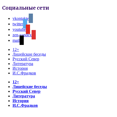
Социальные сети
vkontakte
twitter
youtube
zen-yandex
mail
12+
Лицейские беседы
Русский Север
Литература
История
И.С.Фрадков
12+
Лицейские беседы
Русский Север
Литература
История
И.С.Фрадков