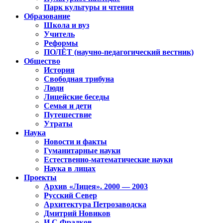
Парк культуры и чтения
Образование
Школа и вуз
Учитель
Реформы
ПОЛЁТ (научно-педагогический вестник)
Общество
История
Свободная трибуна
Люди
Лицейские беседы
Семья и дети
Путешествие
Утраты
Наука
Новости и факты
Гуманитарные науки
Естественно-математические науки
Наука в лицах
Проекты
Архив «Лицея». 2000 — 2003
Русский Север
Архитектура Петрозаводска
Дмитрий Новиков
И.С.Фрадков