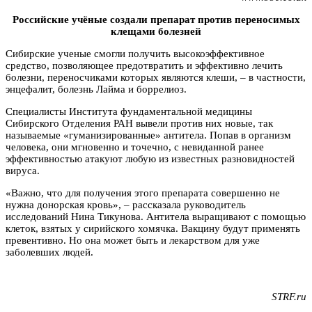
Российские учёные создали препарат против переносимых
клещами болезней
Сибирские ученые смогли получить высокоэффективное
средство, позволяющее предотвратить и эффективно лечить
болезни, переносчиками которых являются клеши, – в частности,
энцефалит, болезнь Лайма и боррелиоз.
Специалисты Института фундаментальной медицины
Сибирского Отделения РАН вывели против них новые, так
называемые «гуманизированные» антитела. Попав в организм
человека, они мгновенно и точечно, с невиданной ранее
эффективностью атакуют любую из известных разновидностей
вируса.
«Важно, что для получения этого препарата совершенно не
нужна донорская кровь», – рассказала руководитель
исследований Нина Тикунова. Антитела выращивают с помощью
клеток, взятых у сирийского хомячка. Вакцину будут применять
превентивно. Но она может быть и лекарством для уже
заболевших людей.
STRF.ru