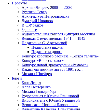
Проекты
Архив «Лицея». 2000 — 2003
Русский Север
Архитектура Петрозаводска
Дмитрий Новиков
И.С.Фрадков
Здоровье
Художественная галерея Дмитрия Москина
Великая Отечественная. 1941 — 1945
Педагогика С. Артемьевой
Педагогика школы
Педагогика двора
Конкурс короткого рассказа «Сестра таланта»
Конкурс «Во весь голос»
Конкурс новой драматургии «Ремарка»
Каким мы помним август 1991-го…
Михаил Швейцер
Блоги
Блог Лицея
Алла Нестеренко
Михаил Гольденберг
Родословная с Юлией Свинцовой
Видоискатель с Юлией Утышевой
Вернисаж с Ириной Ларионовой
Валентина Калачёва. Впечатления