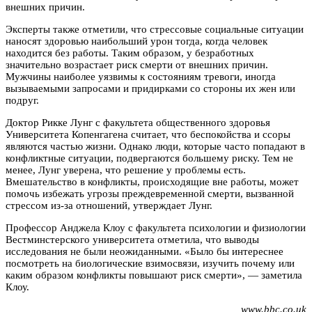
внешних причин.
Эксперты также отметили, что стрессовые социальные ситуации
наносят здоровью наибольший урон тогда, когда человек
находится без работы. Таким образом, у безработных
значительно возрастает риск смерти от внешних причин.
Мужчины наиболее уязвимы к состояниям тревоги, иногда
вызываемыми запросами и придирками со стороны их жен или
подруг.
Доктор Рикке Лунг с факультета общественного здоровья
Университета Копенгагена считает, что беспокойства и ссоры
являются частью жизни. Однако люди, которые часто попадают в
конфликтные ситуации, подвергаются большему риску. Тем не
менее, Лунг уверена, что решение у проблемы есть.
Вмешательство в конфликты, происходящие вне работы, может
помочь избежать угрозы преждевременной смерти, вызванной
стрессом из-за отношений, утверждает Лунг.
Профессор Анджела Клоу с факультета психологии и физиологии
Вестминстерского университета отметила, что выводы
исследования не были неожиданными. «Было бы интереснее
посмотреть на биологические взимосвязи, изучить почему или
каким образом конфликты повышают риск смерти», — заметила
Клоу.
www.bbc.co.uk