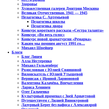
Здоровье
Художественная галерея Дмитрия Москина
Великая Отечественная. 1941 — 1945
Педагогика С. Артемьевой
Педагогика школы
Педагогика двора
Конкурс короткого рассказа «Сестра таланта»
Конкурс «Во весь голос»
Конкурс новой драматургии «Ремарка»
Каким мы помним август 1991-го…
Михаил Швейцер
Блоги
Блог Лицея
Алла Нестеренко
Михаил Гольденберг
Родословная с Юлией Свинцовой
Видоискатель с Юлией Утышевой
Вернисаж с Ириной Ларионовой
Валентина Калачёва. Впечатления
Лариса Хенинен
Олег Гальченко
Культурный променад с Зоей Арнаутовой
Путешествуем с Лидией Винокуровой
Лазурный Берег без пафоса с Александрой