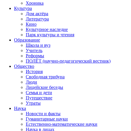
Хроника
Культура
Дом актёра
Литература
Кино
Культурное наследие
Парк культуры и чтения
Образование
Школа и вуз
Учитель
Реформы
ПОЛЁТ (научно-педагогический вестник)
Общество
История
Свободная трибуна
Люди
Лицейские беседы
Семья и дети
Путешествие
Утраты
Наука
Новости и факты
Гуманитарные науки
Естественно-математические науки
Наука в лицах