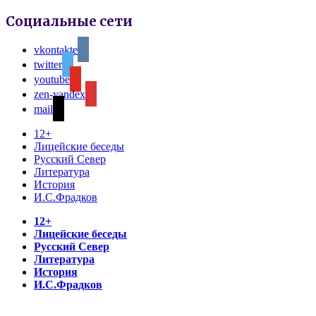
Социальные сети
vkontakte
twitter
youtube
zen-yandex
mail
12+
Лицейские беседы
Русский Север
Литература
История
И.С.Фрадков
12+
Лицейские беседы
Русский Север
Литература
История
И.С.Фрадков