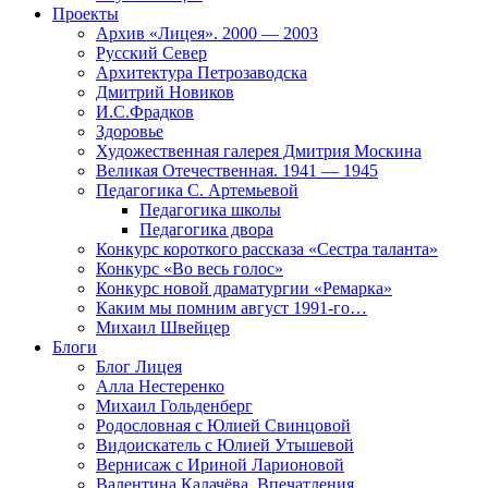
Проекты
Архив «Лицея». 2000 — 2003
Русский Север
Архитектура Петрозаводска
Дмитрий Новиков
И.С.Фрадков
Здоровье
Художественная галерея Дмитрия Москина
Великая Отечественная. 1941 — 1945
Педагогика С. Артемьевой
Педагогика школы
Педагогика двора
Конкурс короткого рассказа «Сестра таланта»
Конкурс «Во весь голос»
Конкурс новой драматургии «Ремарка»
Каким мы помним август 1991-го…
Михаил Швейцер
Блоги
Блог Лицея
Алла Нестеренко
Михаил Гольденберг
Родословная с Юлией Свинцовой
Видоискатель с Юлией Утышевой
Вернисаж с Ириной Ларионовой
Валентина Калачёва. Впечатления