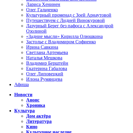
Лариса Хенинен
Олег Гальченко
Культурный променад с Зоей Арнаутовой
Путешествуем с Лидией Винокуровой
Лазурный Берег без пафоса с Александрой
Озолиной
«Задние мысли» Кирилла Олюшкина
Застолье с Владимиром Софиенко
Ирина Савкина
Светлана Артемьева
Наталья Мешкова
Владимир Берштейн
Екатерина Габалова
Олег Липовецкий
Илона Румянцева
Афиша
Новости
Анонс
Хроника
Культура
Дом актёра
Литература
Кино
Культурное наследие