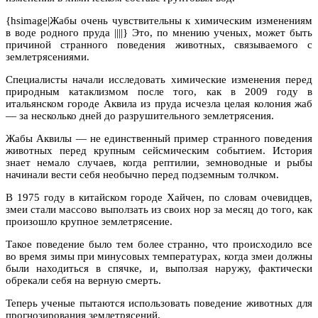
{hsimage|Жабы очень чувствительны к химическим изменениям
в воде родного пруда ||||} Это, по мнению ученых, может быть
причиной странного поведения животных, связываемого с
землетрясениями.
Специалисты начали исследовать химические изменения перед
природным катаклизмом после того, как в 2009 году в
итальянском городе Аквила из пруда исчезла целая колония жаб
— за несколько дней до разрушительного землетрясения.
Жабы Аквилы — не единственный пример странного поведения
животных перед крупным сейсмическим событием. История
знает немало случаев, когда рептилии, земноводные и рыбы
начинали вести себя необычно перед подземным толчком.
В 1975 году в китайском городе Хайчен, по словам очевидцев,
змеи стали массово выползать из своих нор за месяц до того, как
произошло крупное землетрясение.
Такое поведение было тем более странно, что происходило все
во время зимы при минусовых температурах, когда змеи должны
были находиться в спячке, и, выползая наружу, фактически
обрекали себя на верную смерть.
Теперь ученые пытаются использовать поведение животных для
прогнозирования землетрясений.