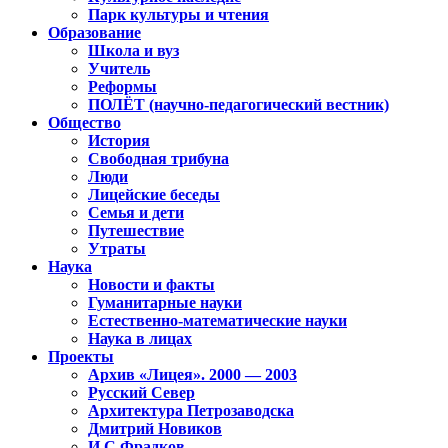
Парк культуры и чтения
Образование
Школа и вуз
Учитель
Реформы
ПОЛЁТ (научно-педагогический вестник)
Общество
История
Свободная трибуна
Люди
Лицейские беседы
Семья и дети
Путешествие
Утраты
Наука
Новости и факты
Гуманитарные науки
Естественно-математические науки
Наука в лицах
Проекты
Архив «Лицея». 2000 — 2003
Русский Север
Архитектура Петрозаводска
Дмитрий Новиков
И.С.Фрадков