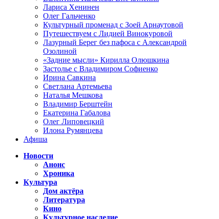
Лариса Хенинен
Олег Гальченко
Культурный променад с Зоей Арнаутовой
Путешествуем с Лидией Винокуровой
Лазурный Берег без пафоса с Александрой
Озолиной
«Задние мысли» Кирилла Олюшкина
Застолье с Владимиром Софиенко
Ирина Савкина
Светлана Артемьева
Наталья Мешкова
Владимир Берштейн
Екатерина Габалова
Олег Липовецкий
Илона Румянцева
Афиша
Новости
Анонс
Хроника
Культура
Дом актёра
Литература
Кино
Культурное наследие