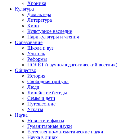
Хроника
Культура
Дом актёра
Литература
Кино
Культурное наследие
Парк культуры и чтения
Образование
Школа и вуз
Учитель
Реформы
ПОЛЁТ (научно-педагогический вестник)
Общество
История
Свободная трибуна
Люди
Лицейские беседы
Семья и дети
Путешествие
Утраты
Наука
Новости и факты
Гуманитарные науки
Естественно-математические науки
Наука в лицах