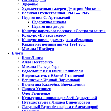
Здоровье
Художественная галерея Дмитрия Москина
Великая Отечественная. 1941 — 1945
Педагогика С. Артемьевой
Педагогика школы
Педагогика двора
Конкурс короткого рассказа «Сестра таланта»
Конкурс «Во весь голос»
Конкурс новой драматургии «Ремарка»
Каким мы помним август 1991-го…
Михаил Швейцер
Блоги
Блог Лицея
Алла Нестеренко
Михаил Гольденберг
Родословная с Юлией Свинцовой
Видоискатель с Юлией Утышевой
Вернисаж с Ириной Ларионовой
Валентина Калачёва. Впечатления
Лариса Хенинен
Олег Гальченко
Культурный променад с Зоей Арнаутовой
Путешествуем с Лидией Винокуровой
Лазурный Берег без пафоса с Александрой