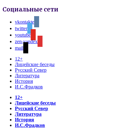
Социальные сети
vkontakte
twitter
youtube
zen-yandex
mail
12+
Лицейские беседы
Русский Север
Литература
История
И.С.Фрадков
12+
Лицейские беседы
Русский Север
Литература
История
И.С.Фрадков