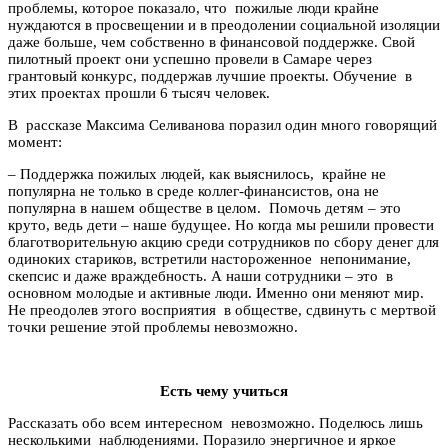
проблемы, которое показало, что пожилые люди крайне
нуждаются в просвещении и в преодолении социальной изоляции
даже больше, чем собственно в финансовой поддержке. Свой
пилотный проект они успешно провели в Самаре через
грантовый конкурс, поддержав лучшие проекты. Обучение в
этих проектах прошли 6 тысяч человек.
В рассказе Максима Селиванова поразил один много говорящий
момент:
– Поддержка пожилых людей, как выяснилось, крайне не
популярна не только в среде коллег-финансистов, она не
популярна в нашем обществе в целом. Помочь детям – это
круто, ведь дети – наше будущее. Но когда мы решили провести
благотворительную акцию среди сотрудников по сбору денег для
одиноких стариков, встретили настороженное непонимание,
скепсис и даже враждебность. А наши сотрудники – это в
основном молодые и активные люди. Именно они меняют мир.
Не преодолев этого восприятия в обществе, сдвинуть с мертвой
точки решение этой проблемы невозможно.
Есть чему учиться
Рассказать обо всем интересном невозможно. Поделюсь лишь
несколькими наблюдениями. Поразило энергичное и яркое