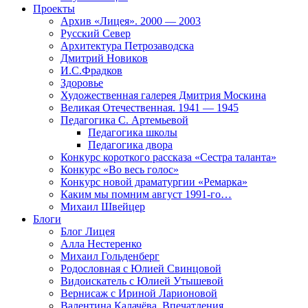
Проекты
Архив «Лицея». 2000 — 2003
Русский Север
Архитектура Петрозаводска
Дмитрий Новиков
И.С.Фрадков
Здоровье
Художественная галерея Дмитрия Москина
Великая Отечественная. 1941 — 1945
Педагогика С. Артемьевой
Педагогика школы
Педагогика двора
Конкурс короткого рассказа «Сестра таланта»
Конкурс «Во весь голос»
Конкурс новой драматургии «Ремарка»
Каким мы помним август 1991-го…
Михаил Швейцер
Блоги
Блог Лицея
Алла Нестеренко
Михаил Гольденберг
Родословная с Юлией Свинцовой
Видоискатель с Юлией Утышевой
Вернисаж с Ириной Ларионовой
Валентина Калачёва. Впечатления