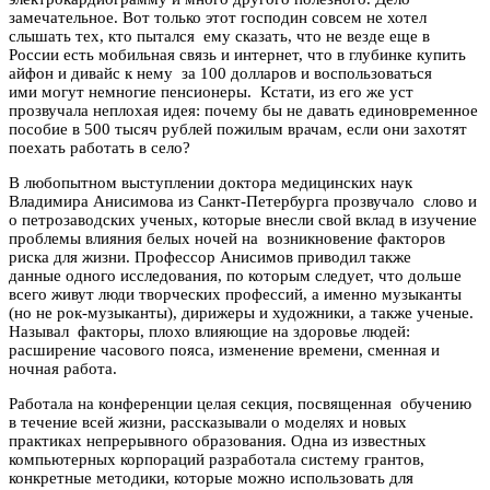
замечательное. Вот только этот господин совсем не хотел
слышать тех, кто пытался ему сказать, что не везде еще в
России есть мобильная связь и интернет, что в глубинке купить
айфон и дивайс к нему за 100 долларов и воспользоваться
ими могут немногие пенсионеры. Кстати, из его же уст
прозвучала неплохая идея: почему бы не давать единовременное
пособие в 500 тысяч рублей пожилым врачам, если они захотят
поехать работать в село?
В любопытном выступлении доктора медицинских наук
Владимира Анисимова из Санкт-Петербурга прозвучало слово и
о петрозаводских ученых, которые внесли свой вклад в изучение
проблемы влияния белых ночей на возникновение факторов
риска для жизни. Профессор Анисимов приводил также
данные одного исследования, по которым следует, что дольше
всего живут люди творческих профессий, а именно музыканты
(но не рок-музыканты), дирижеры и художники, а также ученые.
Называл факторы, плохо влияющие на здоровье людей:
расширение часового пояса, изменение времени, сменная и
ночная работа.
Работала на конференции целая секция, посвященная обучению
в течение всей жизни, рассказывали о моделях и новых
практиках непрерывного образования. Одна из известных
компьютерных корпораций разработала систему грантов,
конкретные методики, которые можно использовать для