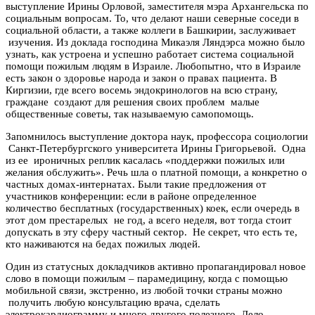
выступление Ирины Орловой, заместителя мэра Архангельска по
социальным вопросам. То, что делают наши северные соседи в
социальной области, а также коллеги в Башкирии, заслуживает
изучения. Из доклада господина Микаэля Ляндэрса можно было
узнать, как устроена и успешно работает система социальной
помощи пожилым людям в Израиле. Любопытно, что в Израиле
есть закон о здоровье народа и закон о правах пациента. В
Киргизии, где всего восемь эндокринологов на всю страну,
граждане создают для решения своих проблем малые
общественные советы, так называемую самопомощь.
Запомнилось выступление доктора наук, профессора социологии
Санкт-Петербургского университета Ирины Григорьевой. Одна
из ее ироничных реплик касалась «поддержки пожилых или
желания обслужить». Речь шла о платной помощи, а конкретно о
частных домах-интернатах. Были такие предложения от
участников конференции: если в районе определенное
количество бесплатных (государственных) коек, если очередь в
этот дом престарелых не год, а всего неделя, вот тогда стоит
допускать в эту сферу частный сектор. Не секрет, что есть те,
кто наживаются на бедах пожилых людей.
Один из статусных докладчиков активно пропагандировал новое
слово в помощи пожилым – парамедицину, когда с помощью
мобильной связи, экстренно, из любой точки страны можно
получить любую консультацию врача, сделать
электрокардиограмму и много другого полезного. Дело