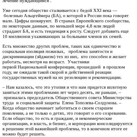
лечение нуждающимся .
Уже сегодня общество сталкивается с бедой XXI века —
болезнью Альцгеймера (БА), о которой в России пока говорят
мало. Цифры шокируют. В странах Европейского сообщества,
по некоторым данным, по меньшей мере 4,8 млн людей
страдают БА, и есть тенденция к росту. Следует добавить еще
10 миллионов ухаживающих за больными членов их семей.
Есть множество других проблем, таких как одиночество и
социальная изоляция пожилых, проблема занятости и
дискриминации (эйджизм) тех из них, кто способен и желает
работать, несмотря на возраст. Участники
первой Национальной конференции, прошедшей в прошлом
году, не ожидали такой скорой и действенной реакции
государственных мужей на их резолюцию и рекомендации.
– Нам казалось, что это утопия и что нам придется вплотную
заняться этими проблемами лет через десять, не раньше, –
призналась председатель Общественного совета Министерства
труда и социальной защиты Елена Тополева-Солдунова. –
Когда общество начинает заботиться о своем старшем
поколении, а не только о детях, это говорит о его созревании.
Если общество, то есть и граждане, и некоммерческие
организации, и власть, и бизнес, и корпорации консолидируются
в решении этой важнейшей проблемы, то в конечном итоге ее
можно будет решить.