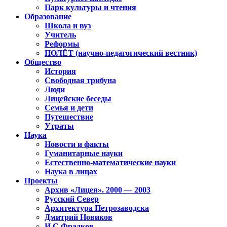
Парк культуры и чтения
Образование
Школа и вуз
Учитель
Реформы
ПОЛЁТ (научно-педагогический вестник)
Общество
История
Свободная трибуна
Люди
Лицейские беседы
Семья и дети
Путешествие
Утраты
Наука
Новости и факты
Гуманитарные науки
Естественно-математические науки
Наука в лицах
Проекты
Архив «Лицея». 2000 — 2003
Русский Север
Архитектура Петрозаводска
Дмитрий Новиков
И.С.Фрадков