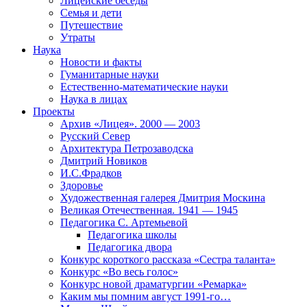
Лицейские беседы
Семья и дети
Путешествие
Утраты
Наука
Новости и факты
Гуманитарные науки
Естественно-математические науки
Наука в лицах
Проекты
Архив «Лицея». 2000 — 2003
Русский Север
Архитектура Петрозаводска
Дмитрий Новиков
И.С.Фрадков
Здоровье
Художественная галерея Дмитрия Москина
Великая Отечественная. 1941 — 1945
Педагогика С. Артемьевой
Педагогика школы
Педагогика двора
Конкурс короткого рассказа «Сестра таланта»
Конкурс «Во весь голос»
Конкурс новой драматургии «Ремарка»
Каким мы помним август 1991-го…