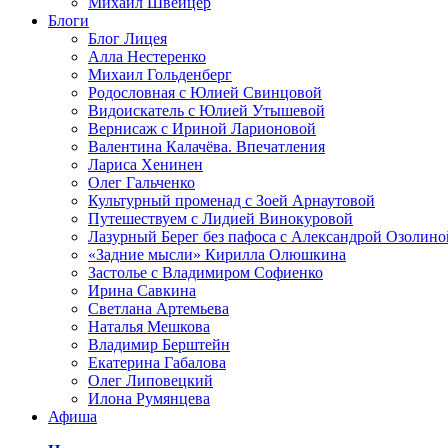
Михаил Швейцер
Блоги
Блог Лицея
Алла Нестеренко
Михаил Гольденберг
Родословная с Юлией Свинцовой
Видоискатель с Юлией Утышевой
Вернисаж с Ириной Ларионовой
Валентина Калачёва. Впечатления
Лариса Хенинен
Олег Гальченко
Культурный променад с Зоей Арнаутовой
Путешествуем с Лидией Винокуровой
Лазурный Берег без пафоса с Александрой Озолино
«Задние мысли» Кирилла Олюшкина
Застолье с Владимиром Софиенко
Ирина Савкина
Светлана Артемьева
Наталья Мешкова
Владимир Берштейн
Екатерина Габалова
Олег Липовецкий
Илона Румянцева
Афиша