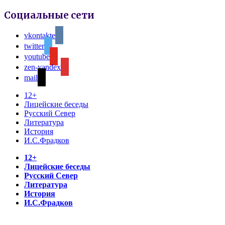
Социальные сети
vkontakte
twitter
youtube
zen-yandex
mail
12+
Лицейские беседы
Русский Север
Литература
История
И.С.Фрадков
12+
Лицейские беседы
Русский Север
Литература
История
И.С.Фрадков