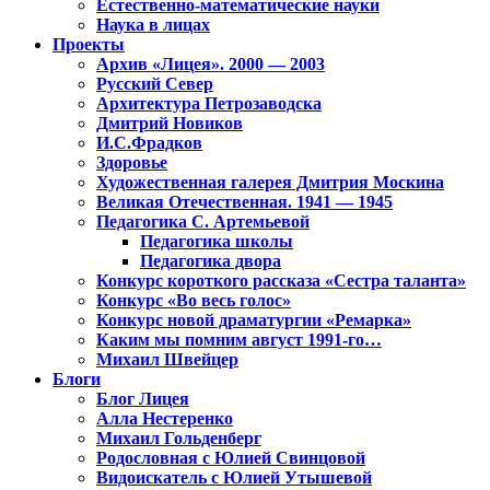
Естественно-математические науки
Наука в лицах
Проекты
Архив «Лицея». 2000 — 2003
Русский Север
Архитектура Петрозаводска
Дмитрий Новиков
И.С.Фрадков
Здоровье
Художественная галерея Дмитрия Москина
Великая Отечественная. 1941 — 1945
Педагогика С. Артемьевой
Педагогика школы
Педагогика двора
Конкурс короткого рассказа «Сестра таланта»
Конкурс «Во весь голос»
Конкурс новой драматургии «Ремарка»
Каким мы помним август 1991-го…
Михаил Швейцер
Блоги
Блог Лицея
Алла Нестеренко
Михаил Гольденберг
Родословная с Юлией Свинцовой
Видоискатель с Юлией Утышевой