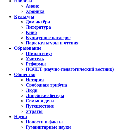
Новости
Анонс
Хроника
Культура
Дом актёра
Литература
Кино
Культурное наследие
Парк культуры и чтения
Образование
Школа и вуз
Учитель
Реформы
ПОЛЁТ (научно-педагогический вестник)
Общество
История
Свободная трибуна
Люди
Лицейские беседы
Семья и дети
Путешествие
Утраты
Наука
Новости и факты
Гуманитарные науки