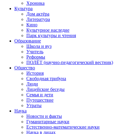
Хроника
Культура
Дом актёра
Литература
Кино
Культурное наследие
Парк культуры и чтения
Образование
Школа и вуз
Учитель
Реформы
ПОЛЁТ (научно-педагогический вестник)
Общество
История
Свободная трибуна
Люди
Лицейские беседы
Семья и дети
Путешествие
Утраты
Наука
Новости и факты
Гуманитарные науки
Естественно-математические науки
Наука в лицах