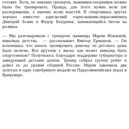
готовят. Хотя, по мнению тренеров, лыжников-опорников можно
было бы тренировать. Правда, для этого нужна воля (не
распоряжение, а именно воля) властей. В спортивных кругах
хорошо известен карельский горнолыжник-параолимпиец
Дмитрий Золин и Федор Богданов, занимающийся бегом на
роликах.
— Мы разговаривали с тренером лыжницы Марии Иовлевой,
инвалида детства, — рассказывает Виктор Ермашов. — Он
вспоминал, что начать тренировать девочку из детского дома
было нелегко. Все крутили у виска: как может инвалид быть
спортсменом? Получилось благодаря поддержке губернатора и
заведующей детским домом. Тренер собрал группу ребят и
довел ее до уровня сборной России. Мария завоевала две
золотых и одну серебряную медали на Параолимпийских играх в
Ванкувере.