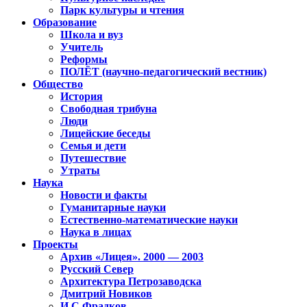
Парк культуры и чтения
Образование
Школа и вуз
Учитель
Реформы
ПОЛЁТ (научно-педагогический вестник)
Общество
История
Свободная трибуна
Люди
Лицейские беседы
Семья и дети
Путешествие
Утраты
Наука
Новости и факты
Гуманитарные науки
Естественно-математические науки
Наука в лицах
Проекты
Архив «Лицея». 2000 — 2003
Русский Север
Архитектура Петрозаводска
Дмитрий Новиков
И.С.Фрадков