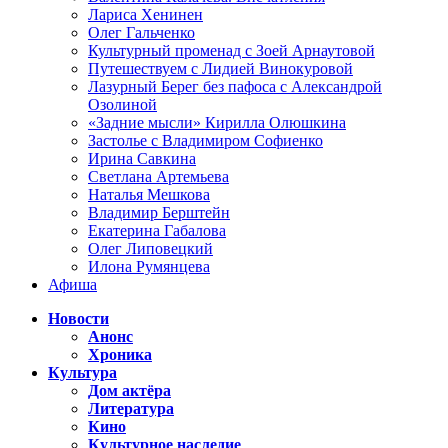
Лариса Хенинен
Олег Гальченко
Культурный променад с Зоей Арнаутовой
Путешествуем с Лидией Винокуровой
Лазурный Берег без пафоса с Александрой
Озолиной
«Задние мысли» Кирилла Олюшкина
Застолье с Владимиром Софиенко
Ирина Савкина
Светлана Артемьева
Наталья Мешкова
Владимир Берштейн
Екатерина Габалова
Олег Липовецкий
Илона Румянцева
Афиша
Новости
Анонс
Хроника
Культура
Дом актёра
Литература
Кино
Культурное наследие