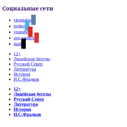
Социальные сети
vkontakte
twitter
youtube
zen-yandex
mail
12+
Лицейские беседы
Русский Север
Литература
История
И.С.Фрадков
12+
Лицейские беседы
Русский Север
Литература
История
И.С.Фрадков