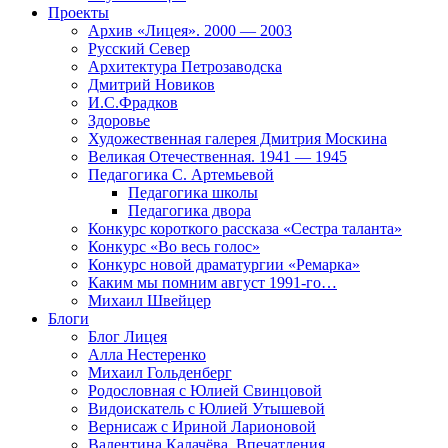
Проекты
Архив «Лицея». 2000 — 2003
Русский Север
Архитектура Петрозаводска
Дмитрий Новиков
И.С.Фрадков
Здоровье
Художественная галерея Дмитрия Москина
Великая Отечественная. 1941 — 1945
Педагогика С. Артемьевой
Педагогика школы
Педагогика двора
Конкурс короткого рассказа «Сестра таланта»
Конкурс «Во весь голос»
Конкурс новой драматургии «Ремарка»
Каким мы помним август 1991-го…
Михаил Швейцер
Блоги
Блог Лицея
Алла Нестеренко
Михаил Гольденберг
Родословная с Юлией Свинцовой
Видоискатель с Юлией Утышевой
Вернисаж с Ириной Ларионовой
Валентина Калачёва. Впечатления