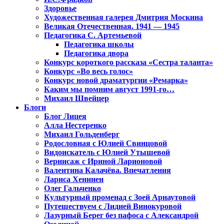
Здоровье
Художественная галерея Дмитрия Москина
Великая Отечественная. 1941 — 1945
Педагогика С. Артемьевой
Педагогика школы
Педагогика двора
Конкурс короткого рассказа «Сестра таланта»
Конкурс «Во весь голос»
Конкурс новой драматургии «Ремарка»
Каким мы помним август 1991-го…
Михаил Швейцер
Блоги
Блог Лицея
Алла Нестеренко
Михаил Гольденберг
Родословная с Юлией Свинцовой
Видоискатель с Юлией Утышевой
Вернисаж с Ириной Ларионовой
Валентина Калачёва. Впечатления
Лариса Хенинен
Олег Гальченко
Культурный променад с Зоей Арнаутовой
Путешествуем с Лидией Винокуровой
Лазурный Берег без пафоса с Александрой