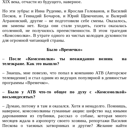
XIX века, отчасти из будущего, наверное.
Но эти зубры: и Инна Руденко, и Ярослав Голованов, и Василий
Песков, и Геннадий Бочаров, и Юрий Щекочихин, и Валерий
Аграновский, другие – не подготовили себе смены. Оказалось,
им замены нет. Когда они стали уходить, газета оказалась
оголенной, не получилось преемственности. В этом трагедия
«Комсомолки». В утрате одного из чистых колодцев духовности
для огромной читающей страны.
Было «Времечко»
–
После «Комсомолки» ты неожиданно возник на
телеэкране. Как это вышло?
– Знаешь, мне повезло, что попал в компанию АТВ (Авторское
телевидение) и стал одним из ведущих популярной в девяностые
программы «Времечко».
–
Было у АТВ что-то общее по духу с «Комсомолкой»
восьмидесятых?
– Думаю, потому я там и оказался. Хотя и ненадолго. Помнишь,
наверное, комсомолкины гуманные акции: шефство над юными
дарованиями из глубинки, рассказ о собаке, которая много
месяцев ждала в аэропорту своего хозяина, репортажи Василия
Пескова о таежных затворниках и другие? Желание найти