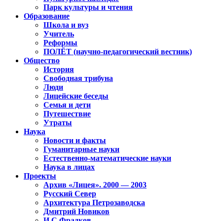
Парк культуры и чтения
Образование
Школа и вуз
Учитель
Реформы
ПОЛЁТ (научно-педагогический вестник)
Общество
История
Свободная трибуна
Люди
Лицейские беседы
Семья и дети
Путешествие
Утраты
Наука
Новости и факты
Гуманитарные науки
Естественно-математические науки
Наука в лицах
Проекты
Архив «Лицея». 2000 — 2003
Русский Север
Архитектура Петрозаводска
Дмитрий Новиков
И.С.Фрадков