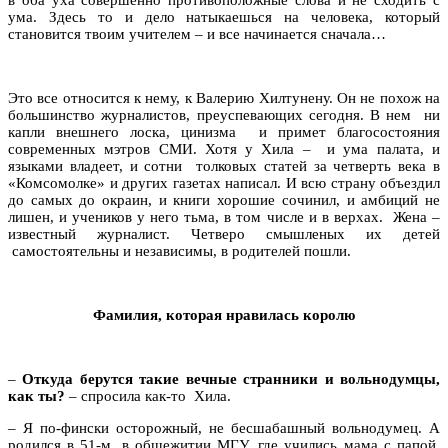
ума. Здесь то и дело натыкаешься на человека, который
становится твоим учителем – и все начинается сначала…
Это все относится к нему, к Валерию Хилтунену. Он не похож на
большинство журналистов, преуспевающих сегодня. В нем ни
капли внешнего лоска, цинизма и примет благосостояния
современных мэтров СМИ. Хотя у Хила – и ума палата, и
языками владеет, и сотни толковых статей за четверть века в
«Комсомолке» и других газетах написал. И всю страну объездил
до самых до окраин, и книги хорошие сочинил, и амбиций не
лишен, и учеников у него тьма, в том числе и в верхах. Жена –
известный журналист. Четверо смышленых их детей
самостоятельны и независимы, в родителей пошли.
Фамилия, которая нравилась королю
–
Откуда берутся такие вечные странники и вольнодумцы,
как ты?
– спросила как-то Хила.
– Я по-фински осторожный, не бесшабашный вольнодумец. А
родился в 51-м, в общежитии МГУ, где учились мама с папой.