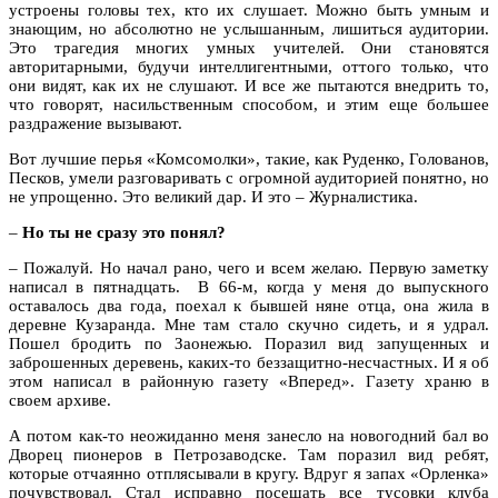
устроены головы тех, кто их слушает. Можно быть умным и
знающим, но абсолютно не услышанным, лишиться аудитории.
Это трагедия многих умных учителей. Они становятся
авторитарными, будучи интеллигентными, оттого только, что
они видят, как их не слушают. И все же пытаются внедрить то,
что говорят, насильственным способом, и этим еще большее
раздражение вызывают.
Вот лучшие перья «Комсомолки», такие, как Руденко, Голованов,
Песков, умели разговаривать с огромной аудиторией понятно, но
не упрощенно. Это великий дар. И это – Журналистика.
–
Но ты не сразу это понял?
– Пожалуй. Но начал рано, чего и всем желаю. Первую заметку
написал в пятнадцать. В 66-м, когда у меня до выпускного
оставалось два года, поехал к бывшей няне отца, она жила в
деревне Кузаранда. Мне там стало скучно сидеть, и я удрал.
Пошел бродить по Заонежью. Поразил вид запущенных и
заброшенных деревень, каких-то беззащитно-несчастных. И я об
этом написал в районную газету «Вперед». Газету храню в
своем архиве.
А потом как-то неожиданно меня занесло на новогодний бал во
Дворец пионеров в Петрозаводске. Там поразил вид ребят,
которые отчаянно отплясывали в кругу. Вдруг я запах «Орленка»
почувствовал. Стал исправно посещать все тусовки клуба