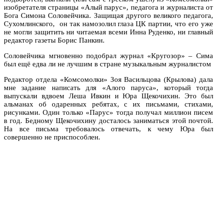
изобретателя страницы «Алый парус», педагога и журналиста от
Бога Симона Соловейчика. Защищая другого великого педагога,
Сухомлинского, он так намозолил глаза ЦК партии, что его уже
не могли защитить ни читаемая всеми Инна Руденко, ни главный
редактор газеты Борис Панкин.
Соловейчика мгновенно подобрал журнал «Кругозор» – Сима
был ещё едва ли не лучшим в стране музыкальным журналистом
Редактор отдела «Комсомолки» Зоя Васильцова (Крылова) дала
мне задание написать для «Алого паруса», который тогда
выпускали вдвоем Леша Ивкин и Юра Щекочихин. Это был
альманах об одаренных ребятах, с их письмами, стихами,
рисунками. Один только «Парус» тогда получал миллион писем
в год. Бедному Щекочихину досталось заниматься этой почтой.
На все письма требовалось отвечать, к чему Юра был
совершенно не приспособлен.