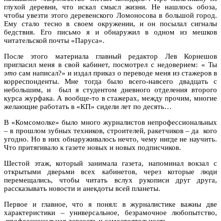
глухой деревни, что искал смысл жизни. Не нашлось обоза,
чтобы увезти этого деревенского Ломоносова в большой город.
Ему стало тесно в своем окружении, и он посылал сигналы
бедствия. Его письмо я и обнаружил в одном из мешков
читательской почты «Паруса».
После этого материала главный редактор Лев Корнешов
пригласил меня в свой кабинет, посмотрел с недоверием: « Ты
это
сам написал?» и издал приказ о переводе меня из стажеров в
корреспонденты. Мне тогда было всего-навсего двадцать с
небольшим, и был я студентом дневного отделения второго
курса журфака. А вообще-то в стажерах, между прочим, многие
желающие работать в «КП» сидели лет по десять…
В «Комсомолке» было много журналистов непрофессиональных
– в прошлом зубных техников, строителей, ракетчиков – да кого
угодно. Но в них обнаруживалось нечто, чему нигде не научить.
Что притягивало к газете новых и новых подписчиков.
Шестой этаж, который занимала газета, напоминал вокзал с
открытыми дверьми всех кабинетов, через которые люди
перемещались, чтобы читать вслух рукописи друг друга,
рассказывать новости и анекдоты всей планеты.
Первое и главное, что я понял: в журналистике важны две
характеристики – универсальное, безрамочное любопытство,
профессиональная дерзость и самостоятельность.