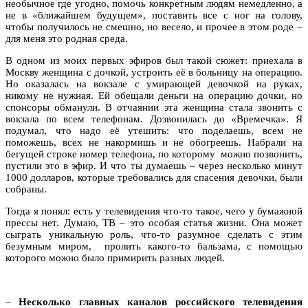
необычное где угодно, помочь конкретным людям немедленно, а
не в «ближайшем будущем», поставить все с ног на голову,
чтобы получилось не смешно, но весело, и прочее в этом роде –
для меня это родная среда.
В одном из моих первых эфиров был такой сюжет: приехала в
Москву женщина с дочкой, устроить её в больницу на операцию.
Но оказалась на вокзале с умирающей девочкой на руках,
никому не нужная. Ей обещали деньги на операцию дочки, но
спонсоры обманули. В отчаянии эта женщина стала звонить с
вокзала по всем телефонам. Дозвонилась до «Времечка». Я
подумал, что надо её утешить: что поделаешь, всем не
поможешь, всех не накормишь и не обогреешь. Набрали на
бегущей строке номер телефона, по которому можно позвонить,
пустили это в эфир. И что ты думаешь – через несколько минут
1000 долларов, которые требовались для спасения девочки, были
собраны.
Тогда я понял: есть у телевидения что-то такое, чего у бумажной
прессы нет. Думаю, ТВ – это особая статья жизни. Она может
сыграть уникальную роль, что-то разумное сделать с этим
безумным миром, пролить какого-то бальзама, с помощью
которого можно было примирить разных людей.
–
Несколько главных каналов российского телевидения