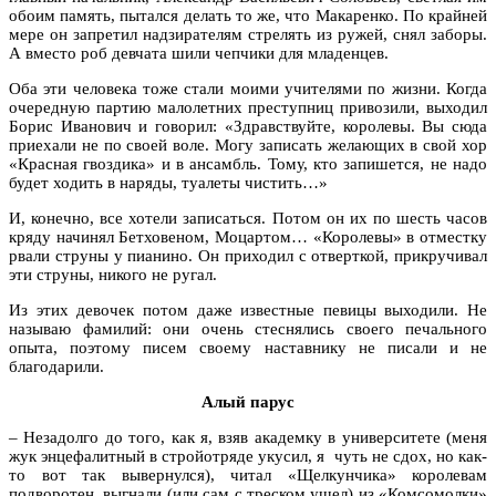
обоим память, пытался делать то же, что Макаренко. По крайней
мере он запретил надзирателям стрелять из ружей, снял заборы.
А вместо роб девчата шили чепчики для младенцев.
Оба эти человека тоже стали моими учителями по жизни. Когда
очередную партию малолетних преступниц привозили, выходил
Борис Иванович и говорил: «Здравствуйте, королевы. Вы сюда
приехали не по своей воле. Могу записать желающих в свой хор
«Красная гвоздика» и в ансамбль. Тому, кто запишется, не надо
будет ходить в наряды, туалеты чистить…»
И, конечно, все хотели записаться. Потом он их по шесть часов
кряду начинял Бетховеном, Моцартом… «Королевы» в отместку
рвали струны у пианино. Он приходил с отверткой, прикручивал
эти струны, никого не ругал.
Из этих девочек потом даже известные певицы выходили. Не
называю фамилий: они очень стеснялись своего печального
опыта, поэтому писем своему наставнику не писали и не
благодарили.
Алый парус
– Незадолго до того, как я, взяв академку в университете (меня
жук энцефалитный в стройотряде укусил, я чуть не сдох, но как-
то вот так вывернулся), читал «Щелкунчика» королевам
подворотен, выгнали (или сам с треском ушел) из «Комсомолки»