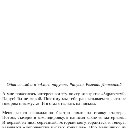
Одна из эмблем «Алого паруса». Рисунок Евгении Двоскиной
А мне показалось интересным эту почту ковырять: «Здравствуй,
Парус! Ты не живой. Поэтому мы тебе рассказываем то, что не
говорим никому…». И я стал отвечать на письма.
Меня как-то неожиданно быстро взяли на ставку стажера.
Потом, съездив в командировку, я написал какие-то материалы.
И первый из них, серьезный, которым могу гордиться и теперь,
назывался «Королевство чистых колодцев». Про мальчишку из