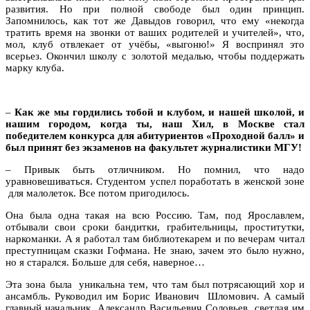
развития. Но при полной свободе был один принцип.
Запомнилось, как тот же Давыдов говорил, что ему «некогда
тратить время на звонки от ваших родителей и учителей», что,
мол, клуб отвлекает от учёбы, «выгоню!» Я воспринял это
всерьез. Окончил школу с золотой медалью, чтобы поддержать
марку клуба.
–
Как же мы гордились тобой и клубом, и нашей школой, и
нашим городом, когда ты, наш Хил, в Москве стал
победителем конкурса для абитуриентов «Проходной балл» и
был принят без экзаменов на факультет журналистики МГУ!
– Привык быть отличником. Но помнил, что надо
уравновешиваться. Студентом успел поработать в женской зоне
для малолеток. Все потом пригодилось.
Она была одна такая на всю Россию. Там, под Ярославлем,
отбывали свои сроки бандитки, грабительницы, проститутки,
наркоманки. А я работал там библиотекарем и по вечерам читал
преступницам сказки Гофмана. Не знаю, зачем это было нужно,
но я старался. Больше для себя, наверное…
Эта зона была уникальна тем, что там был потрясающий хор и
ансамбль. Руководил им Борис Иванович Шломович. А самый
главный начальник, Александр Васильевич Соловьев, светлая им