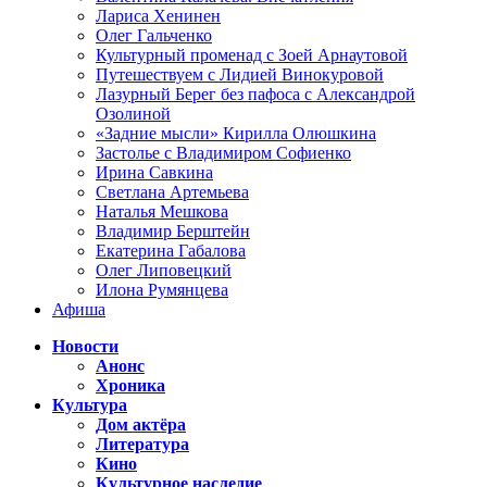
Лариса Хенинен
Олег Гальченко
Культурный променад с Зоей Арнаутовой
Путешествуем с Лидией Винокуровой
Лазурный Берег без пафоса с Александрой
Озолиной
«Задние мысли» Кирилла Олюшкина
Застолье с Владимиром Софиенко
Ирина Савкина
Светлана Артемьева
Наталья Мешкова
Владимир Берштейн
Екатерина Габалова
Олег Липовецкий
Илона Румянцева
Афиша
Новости
Анонс
Хроника
Культура
Дом актёра
Литература
Кино
Культурное наследие