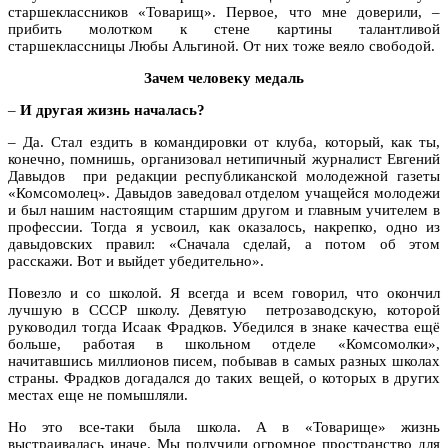
старшеклассников «Товарищ». Первое, что мне доверили, –
прибить молотком к стене картины талантливой
старшеклассницы Любы Альгиной. От них тоже веяло свободой.
Зачем человеку медаль
–
И другая жизнь началась?
– Да. Стал ездить в командировки от клуба, который, как ты,
конечно, помнишь, организовал нетипичный журналист Евгений
Давыдов при редакции республиканской молодежной газеты
«Комсомолец». Давыдов заведовал отделом учащейся молодежи
и был нашим настоящим старшим другом и главным учителем в
профессии. Тогда я усвоил, как оказалось, накрепко, одно из
давыдовских правил: «Сначала сделай, а потом об этом
расскажи. Вот и выйдет убедительно».
Повезло и со школой. Я всегда и всем говорил, что окончил
лучшую в СССР школу. Девятую петрозаводскую, которой
руководил тогда Исаак Фрадков. Убедился в знаке качества ещё
больше, работая в школьном отделе «Комсомолки»,
начитавшись миллионов писем, побывав в самых разных школах
страны. Фрадков догадался до таких вещей, о которых в других
местах еще не помышляли.
Но это все-таки была школа. А в «Товарище» жизнь
выстраивалась иначе. Мы получили огромное пространство для