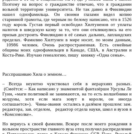
Поэтому на вопрос о гражданстве отвечаю, что я гражданин
вольной территории университета. Не так давно в Финляндии
нашел однофамильца. Он своими глазами видел копию
старинной грамоты, где черным по белому написано, что в 1526
году король Густав первый освободил Хилтуненов от уплаты
налогов в шведскую казну за то, что они откликнулись на его
призыв достроить Финляндию в её самых дальних, лапландских
пределах. Фамилию Хилтунен в мире носит, по моим данным,
10986 человек. Очень распространенная. Есть семейные
общины моих однофамильцев в Канаде, США, в Австралии и
Коста-Рике. Изучаю генеалогию, пишу книжку «Одна семья».
Расспрашиваю Хила о земном…
– Всегда неуютно чувствовал себя в иерархиях разных.
(Смеётся: – Как написано у знаменитой фантазёрши Урсулы Ле
Гуин, «маги политикой не занимаются, на то есть волшебники и
колдуны, хотя если мага зовут в короли, он иногда
соглашается»). Чины-звания остались в далёком прошлом: зам.
редактора, зав. отделом, редактор отдела науки, школ и вузов в
«Комсомолке».
Но вернусь к своей фамилии. Вскоре после моего рождения в
вольном пространстве главного вуза отец получил распределение
в Петрозаводск, тогда в Карело-Финскую ССР. Папа, Рудольф