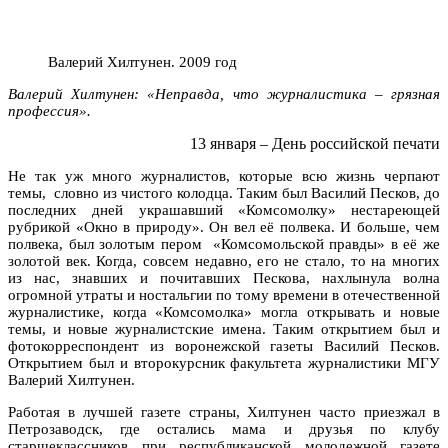
Валерий Хилтунен. 2009 год
Валерий Хилтунен: «Неправда, что журналистика – грязная
профессия».
13 января – День российской печати
Не так уж много журналистов, которые всю жизнь черпают
темы, словно из чистого колодца. Таким был Василий Песков, до
последних дней украшавший «Комсомолку» нестареющей
рубрикой «Окно в природу». Он вел её полвека. И больше, чем
полвека, был золотым пером «Комсомольской правды» в её же
золотой век. Когда, совсем недавно, его не стало, то на многих
из нас, знавших и почитавших Пескова, нахлынула волна
огромной утраты и ностальгии по тому времени в отечественной
журналистике, когда «Комсомолка» могла открывать и новые
темы, и новые журналистские имена. Таким открытием был и
фотокорреспондент из воронежской газеты Василий Песков.
Открытием был и второкурсник факультета журналистики МГУ
Валерий Хилтунен.
Работая в лучшей газете страны, Хилтунен часто приезжал в
Петрозаводск, где остались мама и друзья по клубу
старшеклассников при республиканской молодежной газете