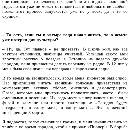
они говорили, что человек, начавший читать в два с половиной
года, потом уже не может остановиться в любопытстве своём –
позже этот процесс запускается уже не у всех, да и то со
скрипом.
–
То есть, если ты в четыре года начал читать, то в чем-то
уже потерян для культуры?
– Ну, да. Тут главное – не прозевать. В школе жил, как все
круглые отличники, любимцы учителей. Услышав как-то мой
яростный рассказ о поездке в Эстонию на неделю дружбы
народов, меня пригласили делать передачу на радио. В 12 лет у
меня была своя школьная передача на карельском радио.
В то время на звонкоголосых, вроде меня, пионеров был спрос.
Нас приглашали читать звонкими голосами приветствия на
конференциях, активах, сборах, митингах и демонстрациях.
Слова, которые мне приходилось провозглашать, часто были
смешными и нелепыми. Их ведь местные журналисты писали, с
фигой в кармане или просто халтурщики: «Сегодня будем
поздравлять и вашу мать, и нашу мать!». Это к женской
конференции 8 марта.
Я подрастал, голос становился громче, и меня начали ставить на
трибуне во время парадов, чтобы я кричал: «Пионеры! В борьбе