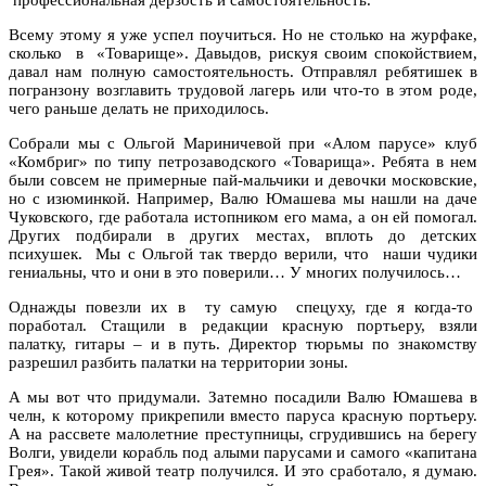
Всему этому я уже успел поучиться. Но не столько на журфаке,
сколько в «Товарище». Давыдов, рискуя своим спокойствием,
давал нам полную самостоятельность. Отправлял ребятишек в
погранзону возглавить трудовой лагерь или что-то в этом роде,
чего раньше делать не приходилось.
Собрали мы с Ольгой Мариничевой при «Алом парусе» клуб
«Комбриг» по типу петрозаводского «Товарища». Ребята в нем
были совсем не примерные пай-мальчики и девочки московские,
но с изюминкой. Например, Валю Юмашева мы нашли на даче
Чуковского, где работала истопником его мама, а он ей помогал.
Других подбирали в других местах, вплоть до детских
психушек. Мы с Ольгой так твердо верили, что наши чудики
гениальны, что и они в это поверили… У многих получилось…
Однажды повезли их в ту самую спецуху, где я когда-то
поработал. Стащили в редакции красную портьеру, взяли
палатку, гитары – и в путь. Директор тюрьмы по знакомству
разрешил разбить палатки на территории зоны.
А мы вот что придумали. Затемно посадили Валю Юмашева в
челн, к которому прикрепили вместо паруса красную портьеру.
А на рассвете малолетние преступницы, сгрудившись на берегу
Волги, увидели корабль под алыми парусами и самого «капитана
Грея». Такой живой театр получился. И это сработало, я думаю.