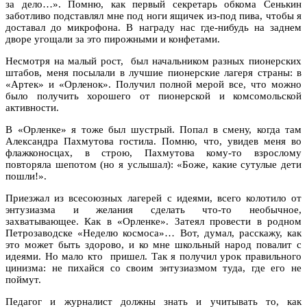
за дело…». Помню, как первый секретарь обкома Сенькин
заботливо подставлял мне под ноги ящичек из-под пива, чтобы я
доставал до микрофона. В награду нас где-нибудь на заднем
дворе угощали за это пирожными и конфетами.
Несмотря на малый рост, был начальником разных пионерских
штабов, меня посылали в лучшие пионерские лагеря страны: в
«Артек» и «Орленок». Получил полной мерой все, что можно
было получить хорошего от пионерской и комсомольской
активности.
В «Орленке» я тоже был шустрый. Попал в смену, когда там
Александра Пахмутова гостила. Помню, что, увидев меня во
флажконосцах, в строю, Пахмутова кому-то взрослому
повторяла шепотом (но я услышал): «Боже, какие сутулые дети
пошли!».
Приезжал из всесоюзных лагерей с идеями, всего колотило от
энтузиазма и желания сделать что-то необычное,
захватывающее. Как в «Орленке». Затеял провести в родном
Петрозаводске «Неделю космоса»… Вот, думал, расскажу, как
это может быть здорово, и ко мне школьный народ повалит с
идеями. Но мало кто пришел. Так я получил урок правильного
цинизма: не пихайся со своим энтузиазмом туда, где его не
поймут.
Педагог и журналист должны знать и учитывать то, как