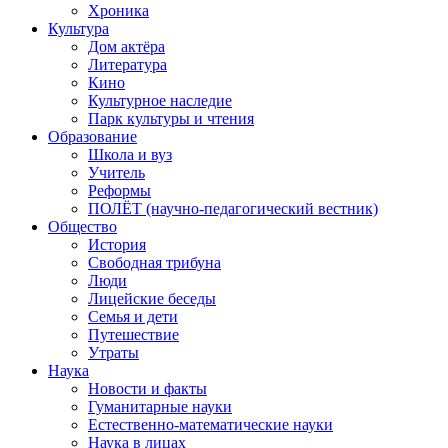
Хроника
Культура
Дом актёра
Литература
Кино
Культурное наследие
Парк культуры и чтения
Образование
Школа и вуз
Учитель
Реформы
ПОЛЁТ (научно-педагогический вестник)
Общество
История
Свободная трибуна
Люди
Лицейские беседы
Семья и дети
Путешествие
Утраты
Наука
Новости и факты
Гуманитарные науки
Естественно-математические науки
Наука в лицах