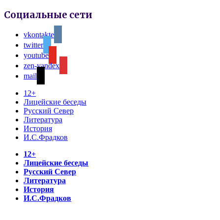
Социальные сети
vkontakte
twitter
youtube
zen-yandex
mail
12+
Лицейские беседы
Русский Север
Литература
История
И.С.Фрадков
12+
Лицейские беседы
Русский Север
Литература
История
И.С.Фрадков