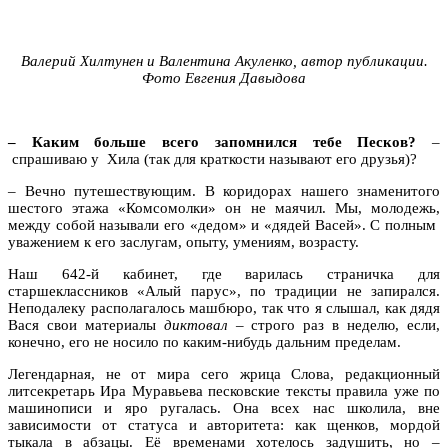
Валерий Хилтунен и Валентина Акуленко, автор публикации.
Фото Евгения Давыдова
– Каким больше всего запомнился тебе Песков?
–
спрашиваю у Хила (так для краткости называют его друзья)?
– Вечно путешествующим. В коридорах нашего знаменитого
шестого этажа «Комсомолки» он не маячил. Мы, молодежь,
между собой называли его «дедом» и «дядей Васей». С полным
уважением к его заслугам, опыту, умениям, возрасту.
Наш 642-й кабинет, где варилась страничка для
старшеклассников «Алый парус», по традиции не запирался.
Неподалеку располагалось машбюро, так что я слышал, как дядя
Вася свои материалы
диктовал
– строго раз в неделю, если,
конечно, его не носило по каким-нибудь дальним пределам.
Легендарная, не от мира сего жрица Слова, редакционный
литсекретарь Ира Муравьева песковские тексты правила уже по
машинописи и яро ругалась. Она всех нас школила, вне
зависимости от статуса и авторитета: как щенков, мордой
тыкала в абзацы. Её временами хотелось задушить, но –