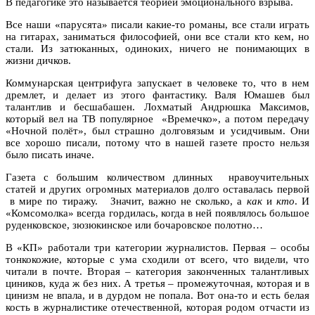
В педагогике это называется теорией эмоционального взрыва.
Все наши «парусята» писали какие-то романы, все стали играть
на гитарах, заниматься философией, они все стали кто кем, но
стали. Из затюканных, одиноких, ничего не понимающих в
жизни дичков.
Коммунарская центрифуга запускает в человеке то, что в нем
дремлет, и делает из этого фантастику. Валя Юмашев был
талантлив и бесшабашен. Лохматый Андрюшка Максимов,
который вел на ТВ популярное «Времечко», а потом передачу
«Ночной полёт», был страшно долговязым и усидчивым. Они
все хорошо писали, потому что в нашей газете просто нельзя
было писать иначе.
Газета с большим количеством длинных нравоучительных
статей и других огромных материалов долго оставалась первой
в мире по тиражу. Значит, важно не сколько, а
как
и
кто
. И
«Комсомолка» всегда гордилась, когда в ней появлялось большое
руденковское, зюзюкинское или бочаровское полотно…
В «КП» работали три категории журналистов. Первая – особы
тонкокожие, которые с ума сходили от всего, что видели, что
читали в почте. Вторая – категория законченных талантливых
циников, куда ж без них. А третья – промежуточная, которая и в
цинизм не впала, и в дурдом не попала. Вот она-то и есть белая
кость в журналистике отечественной, которая родом отчасти из