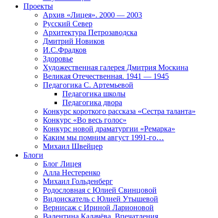
Проекты
Архив «Лицея». 2000 — 2003
Русский Север
Архитектура Петрозаводска
Дмитрий Новиков
И.С.Фрадков
Здоровье
Художественная галерея Дмитрия Москина
Великая Отечественная. 1941 — 1945
Педагогика С. Артемьевой
Педагогика школы
Педагогика двора
Конкурс короткого рассказа «Сестра таланта»
Конкурс «Во весь голос»
Конкурс новой драматургии «Ремарка»
Каким мы помним август 1991-го…
Михаил Швейцер
Блоги
Блог Лицея
Алла Нестеренко
Михаил Гольденберг
Родословная с Юлией Свинцовой
Видоискатель с Юлией Утышевой
Вернисаж с Ириной Ларионовой
Валентина Калачёва. Впечатления