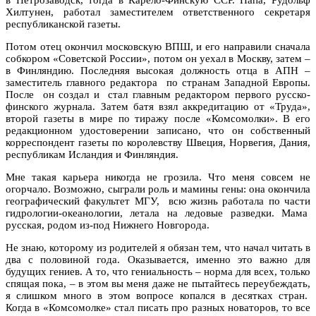
Хилтунен, работал заместителем ответственного секретаря
республиканской газеты.
Потом отец окончил московскую ВПШ, и его направили сначала
собкором «Советской России», потом он уехал в Москву, затем –
в Финляндию. Последняя высокая должность отца в АПН –
заместитель главного редактора по странам Западной Европы.
После он создал и стал главным редактором первого русско-
финского журнала. Затем батя взял аккредитацию от «Труда»,
второй газеты в мире по тиражу после «Комсомолки». В его
редакционном удостоверении записано, что он собственный
корреспондент газеты по королевству Швеция, Норвегия, Дания,
республикам Исландия и Финляндия.
Мне такая карьера никогда не грозила. Что меня совсем не
огорчало. Возможно, сыграли роль и мамины гены: она окончила
географический факультет МГУ, всю жизнь работала по части
гидрологии-океанологии, летала на ледовые разведки. Мама
русская, родом из-под Нижнего Новгорода.
Не знаю, которому из родителей я обязан тем, что начал читать в
два с половиной года. Оказывается, именно это важно для
будущих гениев. А то, что гениальность – норма для всех, только
спящая пока, – в этом вы меня даже не пытайтесь переубеждать,
я слишком много в этом вопросе копался в десятках стран.
Когда в «Комсомолке» стал писать про разных новаторов, то все