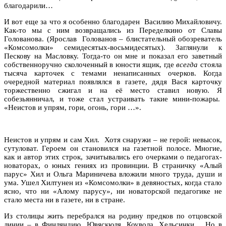
благодарили…
И вот еще за что я особенно благодарен Василию Михайловичу.
Как-то мы с ним возвращались из Переделкино от Славы
Голованова. (Ярослав Голованов – блистательный обозреватель
«Комсомолки» семидесятых-восьмидесятых). Заглянули к
Пескову на Масловку. Тогда-то он мне и показал его заветный
собственноручно сколоченный в юности ящик, где
всегда
стояла
тысяча карточек с темами ненаписанных очерков. Когда
очередной материал появлялся в газете, дядя Вася карточку
торжественно сжигал и на её место ставил новую. Я
собезьянничал, и тоже стал устраивать такие мини-пожары.
«Неистов и упрям, гори, огонь, гори …».
Неистов и упрям и сам Хил. Хотя снаружи – не герой: невысок,
сутуловат. Героем он становился на газетной полосе. Многие,
как и автор этих строк, зачитывались его очерками о педагогах-
новаторах, о юных гениях из провинции. В страничку «Алый
парус» Хил и Ольга Мариничева вложили много труда, души и
ума. Ушел Хилтунен из «Комсомолки» в девяностых, когда стало
ясно, что ни «Алому парусу», ни новаторской педагогике не
стало места ни в газете, ни в стране.
Из столицы жить перебрался на родину предков по отцовской
линии – в Финляндию. Ювяскюля, Коувола, Хельсинки… Но в