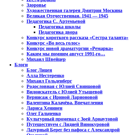
Здоровье
Художественная галерея Дмитрия Москина
Великая Отечественная. 1941 — 1945
Педагогика С. Артемьевой
Педагогика школы
Педагогика двора
Конкурс короткого рассказа «Сестра таланта»
Конкурс «Во весь голос»
Конкурс новой драматургии «Ремарка»
Каким мы помним август 1991-го…
Михаил Швейцер
Блоги
Блог Лицея
Алла Нестеренко
Михаил Гольденберг
Родословная с Юлией Свинцовой
Видоискатель с Юлией Утышевой
Вернисаж с Ириной Ларионовой
Валентина Калачёва. Впечатления
Лариса Хенинен
Олег Гальченко
Культурный променад с Зоей Арнаутовой
Путешествуем с Лидией Винокуровой
Лазурный Берег без пафоса с Александрой