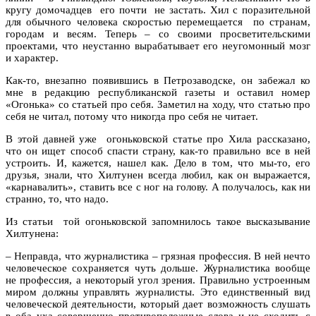
кругу домочадцев его почти не застать. Хил с поразительной
для обычного человека скоростью перемещается по странам,
городам и весям. Теперь – со своими просветительскими
проектами, что неустанно вырабатывает его неугомонный мозг
и характер.
Как-то, внезапно появившись в Петрозаводске, он забежал ко
мне в редакцию республиканской газеты и оставил номер
«Огонька» со статьей про себя. Заметил на ходу, что статью про
себя не читал, потому что никогда про себя не читает.
В этой давней уже огоньковской статье про Хила рассказано,
что он ищет способ спасти страну, как-то правильно все в ней
устроить. И, кажется, нашел как. Дело в том, что мы-то, его
друзья, знали, что Хилтунен всегда любил, как он выражается,
«карнавалить», ставить все с ног на голову. А получалось, как ни
странно, то, что надо.
Из статьи той огоньковской запомнилось такое высказывание
Хилтунена:
– Неправда, что журналистика – грязная профессия. В ней нечто
человеческое сохраняется чуть дольше. Журналистика вообще
не профессия, а некоторый угол зрения. Правильно устроенным
миром должны управлять журналисты. Это единственный вид
человеческой деятельности, который дает возможность слушать
в оба уха совершенно противоположные слова и не сходить с